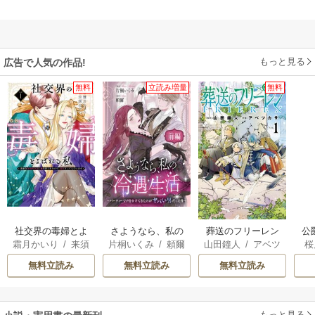
もっと見る
広告で人気の作品!
無料
立読み増量
無料
社交界の毒婦とよ
さようなら、私の
葬送のフリーレン
公
霜月かいり
/
来須
片桐いくみ
/
頼爾
山田鐘人
/
アベツ
桜
ばれる私～素敵な
冷遇生活 ～パーテ
は
みかん
カサ
辺境伯令息に腕を
ィーで声をかけて
無料立読み
無料立読み
無料立読み
折られたので、責
きたのがヤバい男
任とってもらいま
だった件
す～
もっと見る