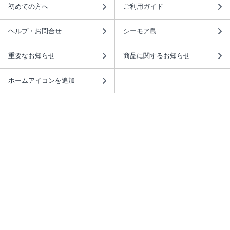
初めての方へ
ご利用ガイド
ヘルプ・お問合せ
シーモア島
重要なお知らせ
商品に関するお知らせ
ホームアイコンを追加
本棚アプリを無料ダウンロード！
本棚アプリについて
このサイトについて
推奨環境
利用規約
ISBN検索
プライバシーポリシー
情報セキュリティーポリシー
特定商取引法に基づく表示
安心してお使いいただくために
ABJマークは、この電子書店・電子書籍配信サービスが、 著作権者からコンテ
ンツ使用許諾を得た正規版配信サービスであることを示す登録商標（登録番号
第6091713号）です。 詳しくは［ABJマーク］または［電子出版制作・流通協
議会］で検索してください。