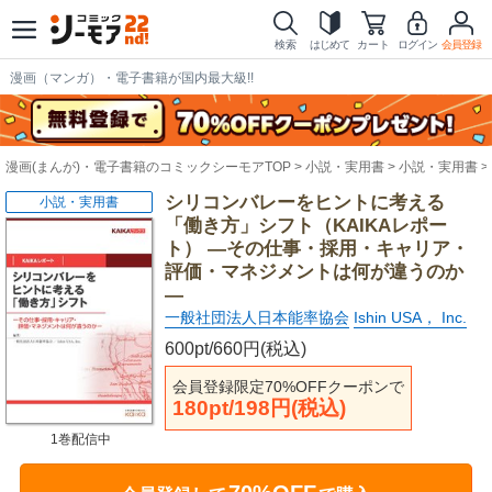
検索
はじめて
カート
ログイン
会員登録
漫画（マンガ）・電子書籍が国内最大級!!
漫画(まんが)・電子書籍のコミックシーモアTOP
小説・実用書
小説・実用書
シリコンバレーをヒントに考える
小説・実用書
「働き方」シフト（KAIKAレポー
ト） ―その仕事・採用・キャリア・
評価・マネジメントは何が違うのか
―
一般社団法人日本能率協会
Ishin USA， Inc.
600pt/660円(税込)
会員登録限定70%OFFクーポンで
180pt/198円(税込)
1巻配信中