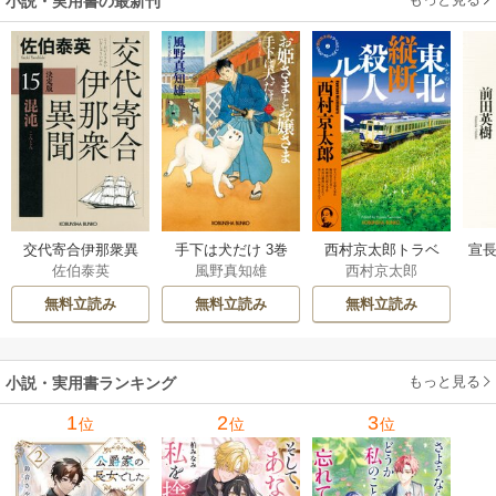
小説・実用書の最新刊
交代寄合伊那衆異
手下は犬だけ 3巻
西村京太郎トラベ
宣長
佐伯泰英
風野真知雄
西村京太郎
聞 15巻
ルミステリー・セ
レクション 2巻
無料立読み
無料立読み
無料立読み
もっと見る
小説・実用書ランキング
1
2
3
位
位
位