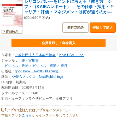
シリコンバレーをヒントに考える「働き方」シ
フト（KAIKAレポート） ―その仕事・採用・キ
アメリカ国内でも異色の環境と言われるシリコンバレーには、世界中から
ャリア・評価・マネジメントは何が違うのか―
人が集まるゆえに多様な集団が形成され、その意識は常にグローバルへと
向いています。
600pt/660円(税込)
背景も歴史も異なる日本企業が、仮にその施策や手法を真似たとしてもう
無料立読み
登録して購入
まくいくものではありませんが、「世界をリードする気概で働く」「多様
作品紹介
な」集団の意識・仕組みを理解することで、「働き方」はもとより、そも
そも自社は何を目指して何を変えていくかを改めて問い直すヒントにして
会員登録して全巻購入
いただければ、と企画しました。
＜収録トピック＞
作家名：
一般社団法人日本能率協会
/
Ishin USA， Inc.
・雇用環境の違い
ジャンル：
小説・実用書
・キャリア観の違い
ビジネス・政治
>
ビジネス・経済
>
経営
・採用/面談
出版社：
good.book（NextPublishing）
・解雇事情
雑誌：
KAIKAブックス（NextPublishing）
・報酬/評価制度
DL期限：無期限
・意思決定
配信開始日：2020年2月14日
・オフィス環境
ファイルサイズ：5.5MB
・リモートワーク
対応ビューア：ブラウザビューア、本棚アプリ
・コミュニケーション
・多様性あるメンバーのマネジメント
｢アプリで読む｣にはアプリをインストール!
・ビジョン/ミッションを伝える
本棚アプリを
こちら
からインストールしてください
・現地進出している日本企業への評価