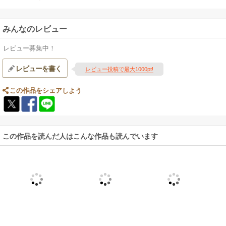
他
みんなのレビュー
＜KAIKAブックス＞
あらゆる多様性が広がる現代社会において、企業活動に求められる考え方
レビュー募集中！
とは何か？
「個の成長」「組織の活性化」「組織の社会性」３つを同時に実現する経
レビューを書く
レビュー投稿で最大1000pt!
営モデル「KAIKA」に基づく活動・プロジェクト成果を、「KAIKAブック
ス」シリーズではご紹介します。
この作品をシェアしよう
この作品を読んだ人はこんな作品も読んでいます