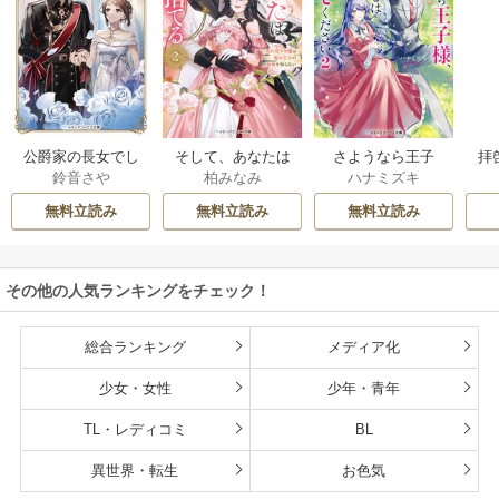
公爵家の長女でし
そして、あなたは
さようなら王子
拝
鈴音さや
柏みなみ
ハナミズキ
た
私を捨てる
様、どうか私のこ
様
とは忘れてくださ
無料立読み
無料立読み
無料立読み
い
その他の人気ランキングをチェック！
総合ランキング
メディア化
少女・女性
少年・青年
TL・レディコミ
BL
異世界・転生
お色気