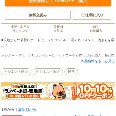
70%OFF
会員登録して
で購入
無料立読み
お気に入り
小説・実用書
最新刊
新刊
ランキング
を見る
自動購入
■現地からの最新レポートで、シリコンバレー流マネジメント・働き方を学
ぶ！
本レポートでは、シリコンバレーにネットワークを持つIshin USA， Inc.協
力のもと、シリコンバレーという環境・集う人の特色、その採用・育成の
作品情報をもっと見る
実態や、ビジネスのスピードを紹介した、シリコンバレーの「働き方」の
実態を理解するための１冊です。
ビジネス・経済
ビジネス・政治
経営
日本国内でも「働き方」シフトが重要テーマとして取りあげられるなか、
問われているのが仕事の意味や価値です。
働く時間や場所に自由度が増えることが、これまでにないアイデアや行動
をもたらすかもしれない。
業務効率化の結果、空いた時間をつかってどんな価値を生むか。
そうした議論が社内に起こることが、組織にとっての「働き方」を見直す
1巻から
｜
最新刊から
ことへつながるのではないでしょうか。