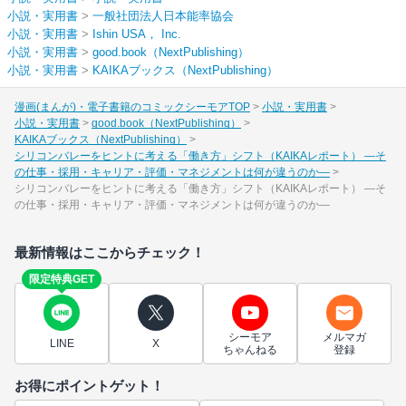
小説・実用書
>
一般社団法人日本能率協会
小説・実用書
>
Ishin USA， Inc.
小説・実用書
>
good.book（NextPublishing）
小説・実用書
>
KAIKAブックス（NextPublishing）
漫画(まんが)・電子書籍のコミックシーモアTOP
小説・実用書
小説・実用書
good.book（NextPublishing）
KAIKAブックス（NextPublishing）
シリコンバレーをヒントに考える「働き方」シフト（KAIKAレポート） ―そ
の仕事・採用・キャリア・評価・マネジメントは何が違うのか―
シリコンバレーをヒントに考える「働き方」シフト（KAIKAレポート） ―そ
の仕事・採用・キャリア・評価・マネジメントは何が違うのか―
最新情報はここからチェック！
限定特典GET
シーモア
メルマガ
LINE
X
ちゃんねる
登録
お得にポイントゲット！