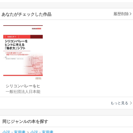
履歴削除
あなたがチェックした作品
シリコンバレーをヒ
一般社団法人日本能
ントに考える「働き
率協会
/
Ishin USA，
方」シフト（KAIKA
もっと見る
Inc.
レポート） ―その仕
事・採用・キャリ
ア・評価・マネジメ
同じジャンルの本を探す
ントは何が違うのか
―
小説・実用書
>
小説・実用書