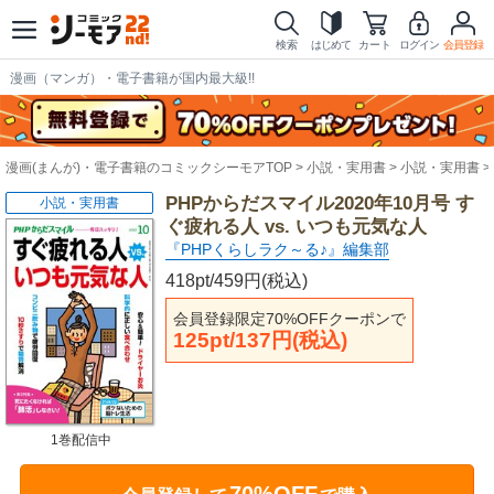
検索
はじめて
カート
ログイン
会員登録
漫画（マンガ）・電子書籍が国内最大級!!
漫画(まんが)・電子書籍のコミックシーモアTOP
小説・実用書
小説・実用書
PHPからだスマイル2020年10月号 す
小説・実用書
ぐ疲れる人 vs. いつも元気な人
『PHPくらしラク～る♪』編集部
418pt/459円(税込)
会員登録限定70%OFFクーポンで
125pt/137円(税込)
1巻配信中