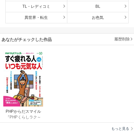
TL・レディコミ
BL
異世界・転生
お色気
履歴削除
あなたがチェックした作品
PHPからだスマイル
『PHPくらしラク～
2020年10月号 すぐ疲
る♪』編集部
れる人 vs. いつも元
もっと見る
気な人