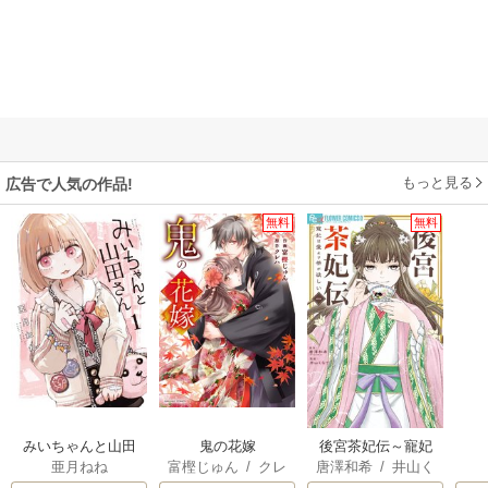
もっと見る
広告で人気の作品!
無料
無料
みいちゃんと山田
鬼の花嫁
後宮茶妃伝～寵妃
亜月ねね
富樫じゅん
/
クレ
唐澤和希
/
井山く
さん
は愛より茶が欲し