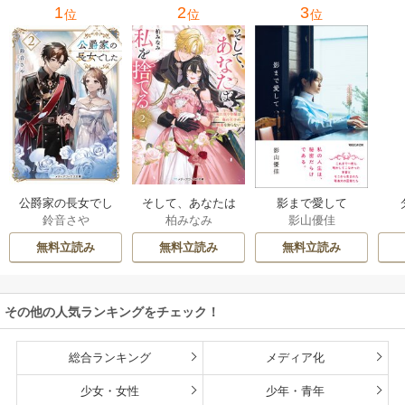
1
2
3
位
位
位
公爵家の長女でし
そして、あなたは
影まで愛して
鈴音さや
柏みなみ
影山優佳
た
私を捨てる
無料立読み
無料立読み
無料立読み
その他の人気ランキングをチェック！
総合ランキング
メディア化
少女・女性
少年・青年