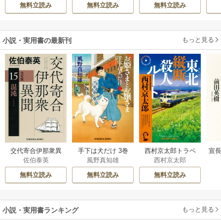
ハ
らげ
い～
無料立読み
無料立読み
無料立読み
もっと見る
小説・実用書の最新刊
交代寄合伊那衆異
手下は犬だけ 3巻
西村京太郎トラベ
宣長
佐伯泰英
風野真知雄
西村京太郎
聞 15巻
ルミステリー・セ
レクション 2巻
無料立読み
無料立読み
無料立読み
もっと見る
小説・実用書ランキング