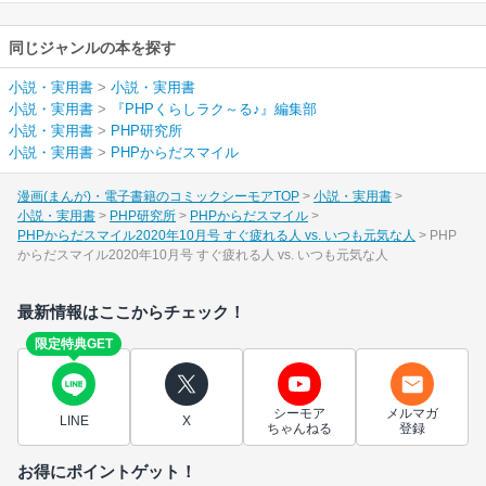
同じジャンルの本を探す
小説・実用書
>
小説・実用書
小説・実用書
>
『PHPくらしラク～る♪』編集部
小説・実用書
>
PHP研究所
小説・実用書
>
PHPからだスマイル
漫画(まんが)・電子書籍のコミックシーモアTOP
小説・実用書
小説・実用書
PHP研究所
PHPからだスマイル
PHPからだスマイル2020年10月号 すぐ疲れる人 vs. いつも元気な人
PHP
からだスマイル2020年10月号 すぐ疲れる人 vs. いつも元気な人
最新情報はここからチェック！
限定特典GET
シーモア
メルマガ
LINE
X
ちゃんねる
登録
お得にポイントゲット！