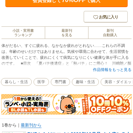
70%OFF
会員登録して
で購入
お気に入り
小説・実用書
最新刊
新刊
ランキング
を見る
自動購入
体がだるい、すぐに疲れる、なかなか疲れがとれない……これらの不調
は、年齢のせいだけではありません。気候や環境に合わせて、生活習慣を
改善していくことで、疲れにくくて病気になりにくい健康な体が手に入る
のです。 ■目次 「夏バテ後遺症」と「秋バテ」にご用心！ 川嶋朗／脳
スッキリ！ 10のワザ 梶本修身／科学的に正しい食べ合わせ 赤石定典
作品情報をもっと見る
／コンビニで買える疲労回復ドリンク 浅野まみこ／体が軽くなる「関節
ストレッチ」 酒井慎太郎／副腎ケアでストレスに負けない！ 御川安仁
暮らし・生活
医学
専門書
趣味・生活
美容・ダイエッ
／「10秒さすり」で痛みが消える！ 疲れが取れる！ 柴雅仁／心を休ま
せる禅のレッスン 川野泰周／死にたくなければ「肺活」しなさい！ 奥
仲哲弥／歯ぐきのツボマッサージで不調改善 野本恵子／ボケないための
脳トレ生活 加藤俊徳／「季節の養生」が元気のもと アンミカ／偉人た
ちの長寿ごはん 永山久夫／旬で美味しい栄養案内 岩埼啓子／発酵食品
のお取り寄せ話 小泉武夫／めでて楽しみ健やか植物図鑑 奈良県薬事研
究センター／見るだけで脳がよろこぶ写真 茂木健一郎／漢方式セルフケ
1巻から
｜
最新刊から
アのすすめ 深谷朋昭、ふかやかよこ／メンタリストDaiGoの健康メンタ