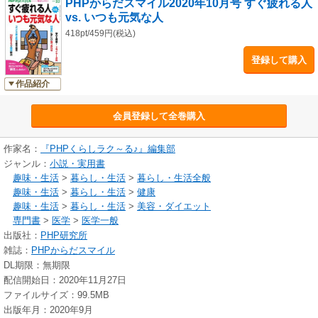
PHPからだスマイル2020年10月号 すぐ疲れる人
リズム メンタリストDaiGo／脳活☆クロスワード ニコリ／人間関係の
vs. いつも元気な人
すべては映画・ドラマが教えてくれる 名越康文／生物学者の僕が健康に
ついて考えてみた 池田清彦／ワタナベ薫のビタミンワード ワタナベ薫
418pt/459円(税込)
／健康ニュース2020 長田昭二
登録して購入
作品紹介
会員登録して全巻購入
作家名：
『PHPくらしラク～る♪』編集部
ジャンル：
小説・実用書
趣味・生活
>
暮らし・生活
>
暮らし・生活全般
趣味・生活
>
暮らし・生活
>
健康
趣味・生活
>
暮らし・生活
>
美容・ダイエット
専門書
>
医学
>
医学一般
出版社：
PHP研究所
雑誌：
PHPからだスマイル
DL期限：無期限
配信開始日：2020年11月27日
ファイルサイズ：99.5MB
出版年月：2020年9月