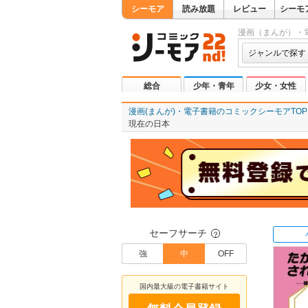
シーモア
読み放題
レビュー
シーモ
漫画（まんが）・
ジャンルで探す
総合
少年・青年
少女・女性
漫画(まんが)・電子書籍のコミックシーモアTOP
現在の日本
セーフサーチ
？
強
中
OFF
国内最大級の電子書籍サイト