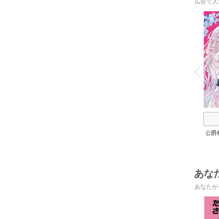
広告で人
o
v
P
r
e
i
u
公爵
放
あな
あなたが