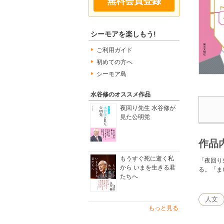
無料会員登録
シーモアを楽しもう!
ご利用ガイド
初めての方へ
シーモア島
水谷修のオススメ作品
夜回り先生 水谷修が
見た公明党
作品
もうすぐ死に逝く私
「夜回り
から いまを生きる君
る。「ま
たちへ
人文
もっと見る