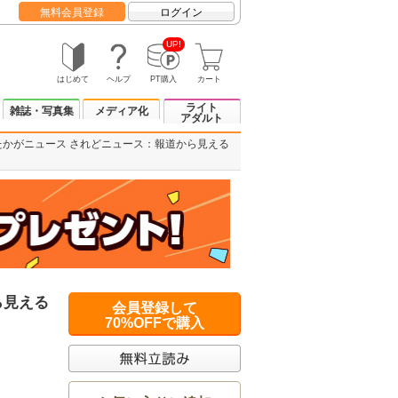
無料会員登録
ログイン
UP!
はじめて
ヘルプ
PT購入
カート
ライト
雑誌・写真集
メディア化
アダルト
たかがニュース されどニュース：報道から見える
ら見える
会員登録して
70%OFFで購入