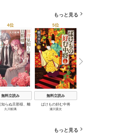
もっと見る
4位
5位
6位
N
x
e
t
無料立読み
無料立読み
無料立読み
見知らぬ旦那様、離
ばけもの好む中将
影まで愛して
結
久川航璃
瀬川貴次
影山優佳
していただきます
もっと見る