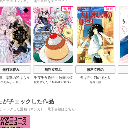
気の漫画（マンガ）・電子書籍をチェック！
無料
無料
s
無料立読み
無料立読み
無料立読み
様、悪妻の私はもう
千夜千食物語 ～敗国の姫
天は赤い河のほとり
桜乃みか
/
琴子
枝豆ずんだ
/
MAMAKOTO
/
篠原千絵
っておいてください
ですが氷の皇子殿下がど
鴉羽凛燈
うも溺愛してくれていま
す～
たがチェックした作品
チェックした漫画（マンガ）・電子書籍はこちら♪