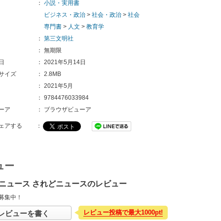
：
小説・実用書
ビジネス・政治
>
社会・政治
>
社会
専門書
>
人文
>
教育学
：
第三文明社
：
無期限
日
：
2021年5月14日
サイズ
：
2.8MB
：
2021年5月
：
9784476033984
ーア
：
ブラウザビューア
ェアする
：
ュー
ニュース されどニュースのレビュー
募集中！
レビュー投稿で最大1000pt!
レビューを書く