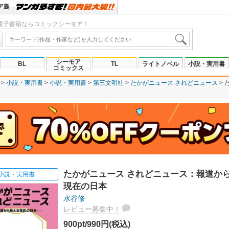
ア島
電子書籍ならコミックシーモア！
シーモア
BL
TL
ライトノベル
小説・実用書
コミックス
小説・実用書
小説・実用書
第三文明社
たかがニュース されどニュース
たかがニュース されどニュース：報道か
小説・実用書
現在の日本
水谷修
レビュー募集中！
900pt/990円(税込)