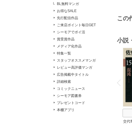
BL無料マンガ
お得なSALE
この
先行配信作品
ご来店ポイント毎日GET
シーモアでポイ活
小説
賞受賞作品
メディア化作品
特集一覧
スタッフオススメマンガ
レビュー高評価マンガ
o
広告掲載中タイトル
v
詳細検索
P
r
e
i
u
コミックニュース
シーモア図書券
プレゼントコード
本棚アプリ
交代