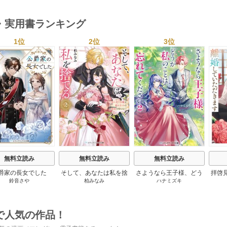
・実用書ランキング
1位
2位
3位
s
無料立読み
無料立読み
無料立読み
爵家の長女でした
そして、あなたは私を捨
さようなら王子様、どう
拝啓
鈴音さや
柏みなみ
ハナミズキ
てる
か私のことは忘れてくだ
婚
さい
で人気の作品！