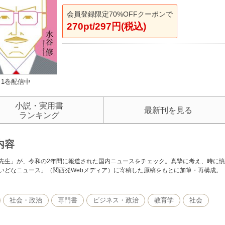
会員登録限定70%OFFクーポンで
270pt/297円(税込)
1巻配信中
小説・実用書
最新刊を見る
ランキング
内容
先生」が、令和の2年間に報道された国内ニュースをチェック。真摯に考え、時に
いどなニュース」（関西発Webメディア）に寄稿した原稿をもとに加筆・再構成。
社会・政治
専門書
ビジネス・政治
教育学
社会