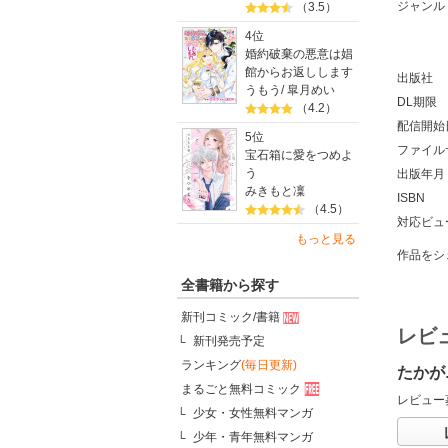
ジャンル
（3.5）
4位
婚約破棄の悪意は娼
館からお返しします
出版社
うもう
/
皐月めい
DL期限
（4.2）
配信開始
5位
ファイル
宝石箱に愛をつめよ
う
出版年月
みきもと凜
ISBN
（4.5）
対応ビュ
もっと見る
作品をシ
全書籍から探す
新刊コミック/書籍
レビ
新刊発売予定
ランキング
(毎日更新)
たかが
まるごと無料コミック
レビュー
少女・女性無料マンガ
少年・青年無料マンガ