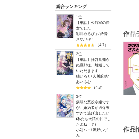
総合ランキング
1位
【単話】公爵家の長
女でした
作品
彩川ぬるぴょ
/
鈴音
さや
/
たむ
（4.7）
2位
【単話】拝啓見知ら
ぬ旦那様、離婚して
いただきます
紬いろと
/
久川航璃
/
あいるむ
（4.3）
3位
病弱な悪役令嬢です
が、婚約者が過保護
すぎて逃げ出したい
(私たち犬猿の仲でし
たよね！？)
作品
小箱ハコ
/
沢野いず
み