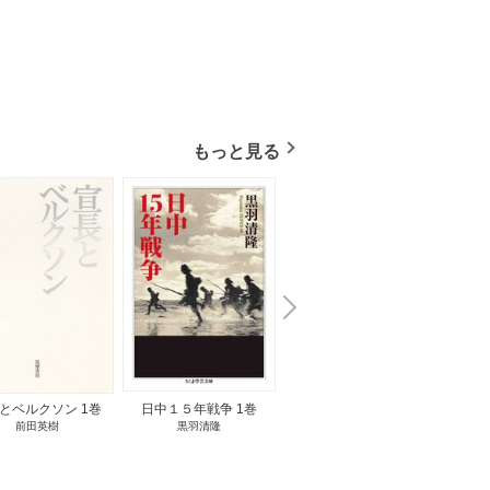
もっと見る
N
x
e
t
とベルクソン 1巻
日中１５年戦争 1巻
無料立読み
前田英樹
黒羽清隆
向島物語 1巻
便り屋
小杉健治