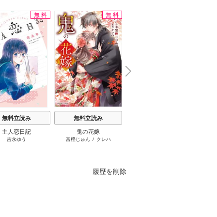
無料
無料
無料
N
x
e
t
無料立読み
無料立読み
無料立読み
主人恋日記
鬼の花嫁
夜伽の双子―贄姫は二人
もう興
吉永ゆう
富樫じゅん
/
クレハ
島袋ユミ
和泉
の王子に愛される―
れた令
履歴を削除