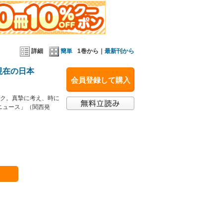
詳細
簡単
1巻から｜
最新刊から
現在の日本
会員登録して購入
ック。真摯に考え、時に
ニュース」（関西発