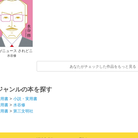
がニュース されどニ
水谷修
ュース
あなたがチェックした作品をもっと見る
ジャンルの本を探す
実用書
>
小説・実用書
実用書
>
水谷修
実用書
>
第三文明社