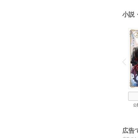
小説
o
v
P
r
e
i
u
公
広告