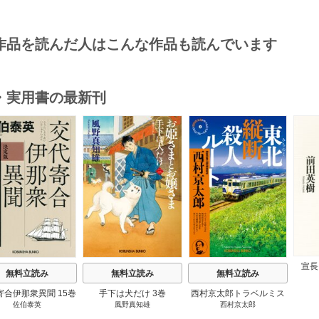
作品を読んだ人はこんな作品も読んでいます
・実用書の最新刊
s
宣長
無料立読み
無料立読み
無料立読み
寄合伊那衆異聞 15巻
手下は犬だけ 3巻
西村京太郎トラベルミス
佐伯泰英
風野真知雄
西村京太郎
テリー・セレクション 2
巻