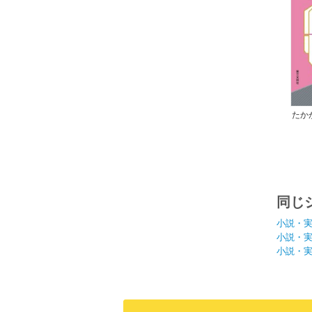
たか
同じ
小説・
小説・
小説・