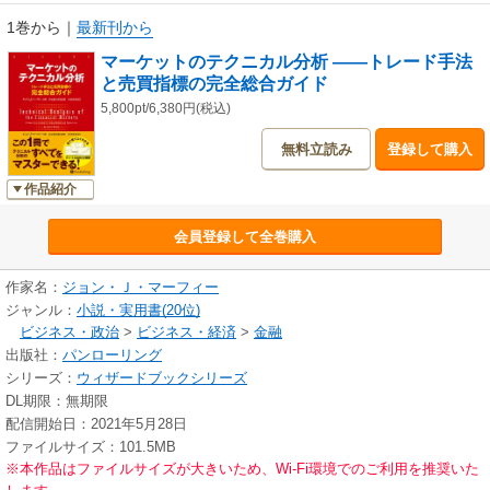
●トレンドとチャート分析の基礎として知っておかなければならないこと
1巻から
｜
最新刊から
●価格パターン――主要な反転パターンや継続パターン
マーケットのテクニカル分析 ――トレード手法
●各種分析手法――移動平均、オシレーター、コントラリーオピニオン、そ
と売買指標の完全総合ガイド
の他の知っておくべき指標
●サイクル、マネーマネジメント、トレード戦略
5,800pt/6,380円(税込)
無料立読み
登録して購入
また、前著の改定増補版である本書は高まる需要に応じて、対象を金融
市場全体（株式、金利、株価指数、FX）にまで広げ、この記念碑的著作の
作品紹介
完全なる全面改訂を行った。前著で好評だった内容の明晰性・簡潔性・論
理性を保持しながら、本書は新しく登場したチャート手法やチャート作成
会員登録して全巻購入
技法、また変化の早い分野での最近の成果を盛り込んでいる。各章で内容
を一新し、多くのチャートを更新し、以下のような内容を新たに追加し
た。
作家名：
ジョン・Ｊ・マーフィー
●株式市場の指標――値上がり銘柄と値下がり銘柄の対比。新高値と新安値
ジャンル：
小説・実用書(20位)
の対比。値上がり銘柄の出来高と値下がり銘柄の出来高の対比。その他、
ビジネス・政治
>
ビジネス・経済
>
金融
マーケットブレドゥスを測るためのツールとトレンドの変化を前もって知
出版社：
パンローリング
るためのツールを紹介
シリーズ：
ウィザードブックシリーズ
●ローソク足――値動きがコンピューター画面から目に飛び込んでくるよう
DL期限：無期限
なビジュアル性に富んだ魅力的なチャートであるローソク足の最良な使用
配信開始日：2021年5月28日
法を解説
ファイルサイズ：101.5MB
●市場間分析――市場分析に欠くことのできない各市場間の相互関係を明快
※本作品はファイルサイズが大きいため、Wi-Fi環境でのご利用を推奨いた
かつ的確な解説