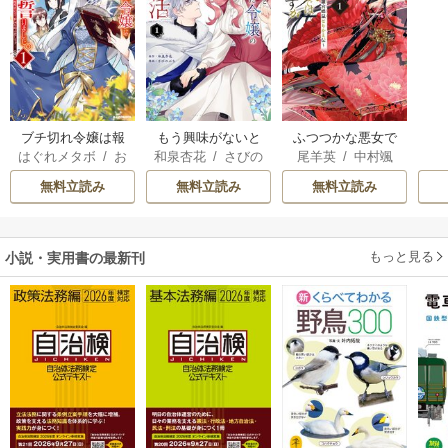
ブチ切れ令嬢は報
もう興味がないと
ふつつかな悪女で
はぐれメタボ
/
お
和泉杏花
/
さびの
尾羊英
/
中村颯
復を誓いました。
離婚された令嬢の
はございますが ～
おのいも
/
昌未
ぶち
希
/
ゆき哉
意外と楽しい新生
雛宮蝶鼠とりかえ
無料立読み
無料立読み
無料立読み
活
伝～
もっと見る
小説・実用書の最新刊