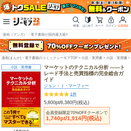
検索
はじめて
カート
ログイン
会員登録
漫画（マンガ）・電子書籍が国内最大級!!
漫画(まんが)・電子書籍のコミックシーモアTOP
小説・実用書
小説・実用書
マーケットのテクニカル分析 ――ト
小説・実用書
レード手法と売買指標の完全総合ガ
イド
ジョン・Ｊ・マーフィー
1件
5,800pt/6,380円(税込)
会員登録限定70%OFFクーポンで
1,740pt/1,914円(税込)