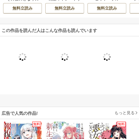
ム
億万長者
のススメ
無料立読み
無料立読み
無料立読み
この作品を読んだ人はこんな作品も読んでいます
もっと見る
広告で人気の作品!
無料
無料