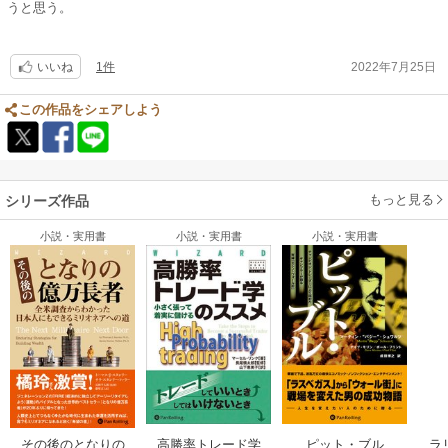
うと思う。
1件
2022年7月25日
いいね
この作品をシェアしよう
もっと見る
シリーズ作品
小説・実用書
小説・実用書
小説・実用書
ラ
その後のとなりの
高勝率トレード学
ピット・ブル