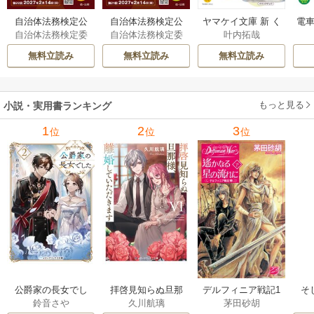
自治体法務検定公
自治体法務検定公
ヤマケイ文庫 新 く
電車
自治体法務検定委
自治体法務検定委
叶内拓哉
式テキスト 政策
式テキスト 基本
らべてわかる野鳥3
型
員会
員会
法務編 ２０２６
法務編 ２０２６
00 1巻
無料立読み
無料立読み
無料立読み
年度検定対応 1巻
年度検定対応 1巻
もっと見る
小説・実用書ランキング
1
2
3
位
位
位
公爵家の長女でし
拝啓見知らぬ旦那
そ
デルフィニア戦記1
鈴音さや
久川航璃
茅田砂胡
た
様、離婚していた