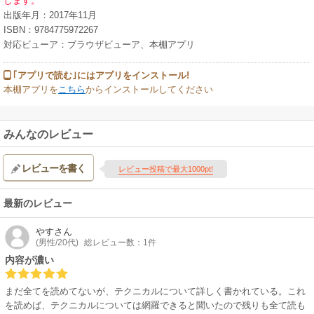
します。
●コンピューターとトレードシステム、そしてトレードシステム構築の要点
出版年月：2017年11月
●上級テクニカル指標――DI、HPI、STARCバンドとケルトナーチャネル
ISBN：9784775972267
●マーケットプロファイル
対応ビューア：ブラウザビューア、本棚アプリ
初心者から上級者までのあらゆるレベルのトレーダーにとって有益な本
｢アプリで読む｣にはアプリをインストール!
書のテクニカル分析の解説を読むことで、チャートの基本的な初級から上
本棚アプリを
こちら
からインストールしてください
級までの応用から最新のコンピューター技術と分析システムの最前線まで
を一気に知ることができるだろう。
みんなのレビュー
レビューを書く
レビュー投稿で最大1000pt!
最新のレビュー
やす
さん
(男性/20代)
総レビュー数：1件
内容が濃い
まだ全てを読めてないが、テクニカルについて詳しく書かれている。これ
を読めば、テクニカルについては網羅できると聞いたので残りも全て読も