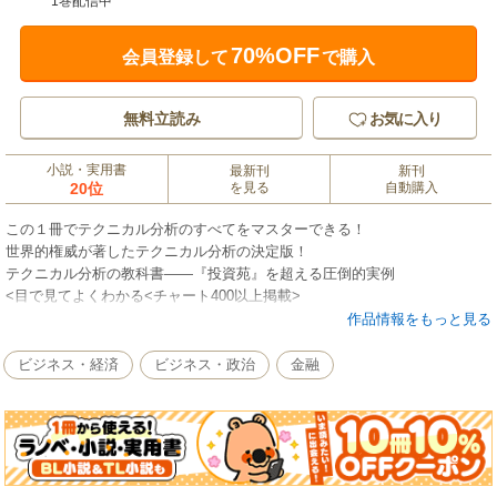
1巻配信中
70%OFF
会員登録して
で購入
無料立読み
お気に入り
小説・実用書
最新刊
新刊
20位
を見る
自動購入
この１冊でテクニカル分析のすべてをマスターできる！
世界的権威が著したテクニカル分析の決定版！
テクニカル分析の教科書――『投資苑』を超える圧倒的実例
<目で見てよくわかる<チャート400以上掲載>
作品情報をもっと見る
1980年代後半に世に出された『先物市場のテクニカル分析』は大反響を
呼んだ。そして、先物市場のテクニカル分析の考え方とその応用を記した
ビジネス・経済
ビジネス・政治
金融
前著は瞬く間に古典となり、今日ではテクニカル分析の「バイブル」とみ
なされている。
そのベストセラーの古典的名著の内容を全面改定し、増補・更新したの
が本書である。本書は各要点を分かりやすくするために400もの生きたチャ
ートを付け、解説をより明快にしている。
●テクニカル分析とチャート作成の基礎