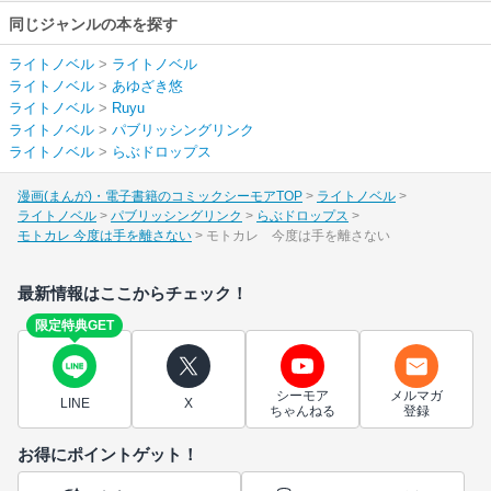
同じジャンルの本を探す
ライトノベル
>
ライトノベル
ライトノベル
>
あゆざき悠
ライトノベル
>
Ruyu
ライトノベル
>
パブリッシングリンク
ライトノベル
>
らぶドロップス
漫画(まんが)・電子書籍のコミックシーモアTOP
ライトノベル
ライトノベル
パブリッシングリンク
らぶドロップス
モトカレ 今度は手を離さない
モトカレ 今度は手を離さない
最新情報はここからチェック！
限定特典GET
シーモア
メルマガ
LINE
X
ちゃんねる
登録
お得にポイントゲット！