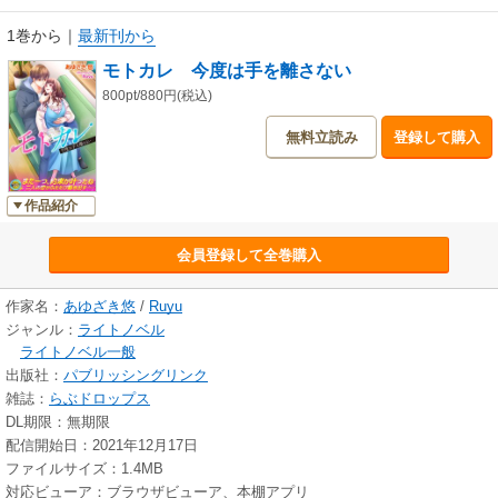
1巻から
｜
最新刊から
モトカレ 今度は手を離さない
800pt/880円(税込)
無料立読み
登録して購入
作品紹介
会員登録して全巻購入
作家名：
あゆざき悠
/
Ruyu
ジャンル：
ライトノベル
ライトノベル一般
出版社：
パブリッシングリンク
雑誌：
らぶドロップス
DL期限：無期限
配信開始日：2021年12月17日
ファイルサイズ：1.4MB
対応ビューア：ブラウザビューア、本棚アプリ