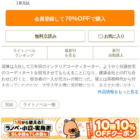
1巻完結
70%OFF
会員登録して
で購入
無料立読み
お気に入り
ライトノベル
最新刊
新刊
ランキング
を見る
自動購入
花琳は入社して三年目のインテリアコーディネーター。ようやく分譲住宅
のコーディネートを担当させてもらえることになり、建築会社との打ち合
わせに行くと、担当者の一人が元カレの智だった。彼とは高校時代から付
き合っていたのだが、大学入学を機に遠距離になり、あるすれ違いがきっ
かけで連絡を絶ってそれきりになっていた。再会後、もう一度やり直した
作品情報をもっと見る
いと言われ、当時の不安が残りつつも彼への思いが再熱して再び付き合う
ことに。同棲をはじめて恋も仕事も順調にみえたが、社内で智につきまと
完結
ライトノベル一般
う女性の影がちらつき、彼を信じきれない花琳。さらに花琳の大学時代の
元カレも現れて……。不器用な二人がやりなおしの恋を守るために奮闘す
るラブストーリー。