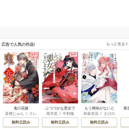
もっと見る
広告で人気の作品!
無料
無料
鬼の花嫁
ふつつかな悪女で
もう興味がないと
夜
富樫じゅん
/
クレ
尾羊英
/
中村颯
和泉杏花
/
さびの
はございますが ～
離婚された令嬢の
は
ハ
希
/
ゆき哉
ぶち
雛宮蝶鼠とりかえ
意外と楽しい新生
無料立読み
無料立読み
無料立読み
伝～
活