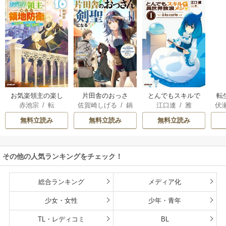
お気楽領主の楽し
片田舎のおっさ
とんでもスキルで
転
赤池宗
/
転
佐賀崎しげる
/
鍋
江口連
/
雅
伏
い領地防衛
ん、剣聖になる
異世界放浪メシ
島テツヒロ
～ただの田舎の剣
無料立読み
無料立読み
無料立読み
術師範だったの
に、大成した弟子
たちが俺を放って
その他の人気ランキングをチェック！
くれない件～
総合ランキング
メディア化
少女・女性
少年・青年
TL・レディコミ
BL