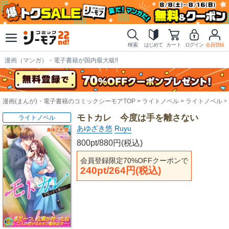
検索
はじめて
カート
ログイン
会員登録
漫画（マンガ）・電子書籍が国内最大級!!
漫画(まんが)・電子書籍のコミックシーモアTOP
ライトノベル
ライトノベル
モトカレ 今度は手を離さない
ライトノベル
あゆざき悠
Ruyu
800pt/880円(税込)
会員登録限定70%OFFクーポンで
240pt/264円(税込)