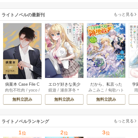
もっと見る
ライトノベルの最新刊
だから、私言った
病案本 Case File C
エロゲ好きな美少
学
みこみこ
/
匈歌ハト
肉包不吃肉
/
yoco
/
鏡遊
/
瀬奈茅冬＊
わよね？ ～没落令
ompendium［分冊
女は、エロゲみた
輩
リ
呉聖華
嬢の案外楽しい領
版］ 187巻
いなこと全部シて
っ
無料立読み
無料立読み
無料立読み
地改革～ 4巻
ほしい【電子ＳＳ
な
特典付き】 2巻
もっと見る
ライトノベルランキング
1
2
3
位
位
位