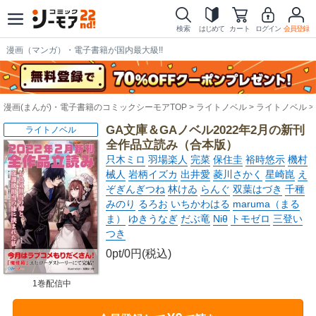
検索
はじめて
カート
ログイン
会員登録
漫画（マンガ）・電子書籍が国内最大級!!
漫画(まんが)・電子書籍のコミックシーモアTOP
ライトノベル
ライトノベル
GA文庫＆GAノベル2022年2月の新刊
ライトノベル
全作品立読み（合本版）
只木ミロ
羽場楽人
完菜
保住圭
裕時悠示
機村
械人
岩柄イズカ
出井愛
菱川さかく
星崎崑
え
ぞぎんぎつね
林けゐ
らんぐ
双葉はづき
千種
みのり
るろお
いちかわはる
maruma（まる
ま）
ゆきうなぎ
だぶ竜
Niθ
トモゼロ
三登い
つき
0pt/0円(税込)
1巻配信中