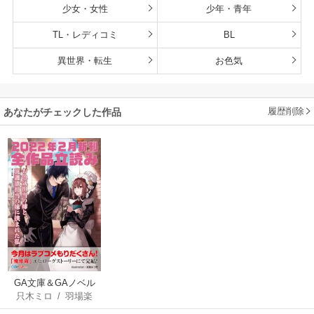
少女・女性
少年・青年
TL・レディコミ
BL
異世界・転生
お色気
履歴削除
あなたがチェックした作品
GA文庫＆GAノベル
只木ミロ
/
羽場楽
2022年2月の新刊 全
人
/
完菜
/
保住圭
/
作品立読み（合本