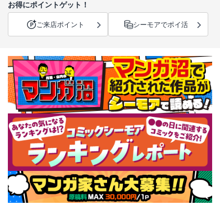
お得にポイントゲット！
ご来店ポイント
シーモアでポイ活