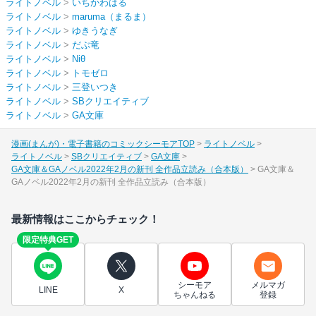
ライトノベル
>
いちかわはる
ライトノベル
>
maruma（まるま）
ライトノベル
>
ゆきうなぎ
ライトノベル
>
だぶ竜
ライトノベル
>
Niθ
ライトノベル
>
トモゼロ
ライトノベル
>
三登いつき
ライトノベル
>
SBクリエイティブ
ライトノベル
>
GA文庫
漫画(まんが)・電子書籍のコミックシーモアTOP
ライトノベル
ライトノベル
SBクリエイティブ
GA文庫
GA文庫＆GAノベル2022年2月の新刊 全作品立読み（合本版）
GA文庫＆
GAノベル2022年2月の新刊 全作品立読み（合本版）
最新情報はここからチェック！
限定特典GET
シーモア
メルマガ
LINE
X
ちゃんねる
登録