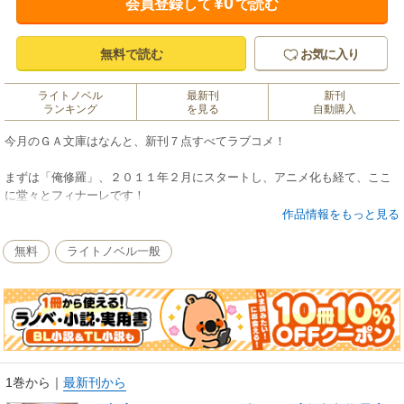
¥0
会員登録して
で読む
無料で読む
お気に入り
ライトノベル
最新刊
新刊
ランキング
を見る
自動購入
今月のＧＡ文庫はなんと、新刊７点すべてラブコメ！
まずは「俺修羅」、２０１１年２月にスタートし、アニメ化も経て、ここ
に堂々とフィナーレです！
そして「初恋の人、の娘」もきれいに決着！ 幸せな読後感を満喫してく
作品情報をもっと見る
ださい。
無料
ライトノベル一般
新シリーズ２点含め、ほかの新刊も初々しい物語がもりだくさん！
一方、ＧＡノベルも負けていません！
新シリーズは、魅力的な姉妹に挟まれた普通の女の子が幸せをつかむ成長
譚！
ほかにもＧＡコミックも大人気「闇ヒーラー」ほか人気作新刊が登場！
1巻から
｜
最新刊から
ＧＡコミックもよろしく！ 寒い季節にはアツアツ＆ホットな２月のＧＡ