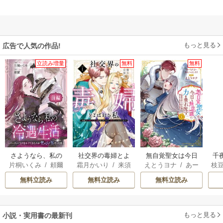
もっと見る
広告で人気の作品!
立読み増量
無料
無料
さようなら、私の
社交界の毒婦とよ
無自覚聖女は今日
千
片桐いくみ
/
頼爾
霜月かいり
/
来須
えとうヨナ
/
あー
枝
冷遇生活 ～パーテ
ばれる私～素敵な
も無意識に力を垂
国
みかん
もんど
/
あんべよ
AK
ィーで声をかけて
辺境伯令息に腕を
れ流す ～公爵家
皇
無料立読み
無料立読み
無料立読み
しろう
きたのがヤバい男
折られたので、責
の落ちこぼれ令
溺
だった件
任とってもらいま
嬢、嫁ぎ先で幸せ
す～
を掴み取る～
もっと見る
小説・実用書の最新刊