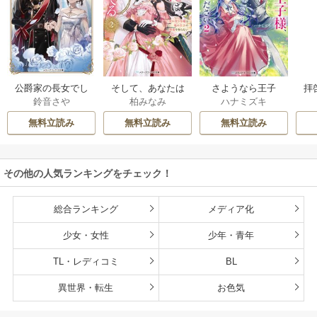
公爵家の長女でし
そして、あなたは
さようなら王子
拝
鈴音さや
柏みなみ
ハナミズキ
た
私を捨てる
様、どうか私のこ
様
とは忘れてくださ
無料立読み
無料立読み
無料立読み
い
その他の人気ランキングをチェック！
総合ランキング
メディア化
少女・女性
少年・青年
TL・レディコミ
BL
異世界・転生
お色気