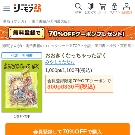
検索
はじめて
カート
ログイン
会員登録
漫画（マンガ）・電子書籍が国内最大級!!
漫画(まんが)・電子書籍のコミックシーモアTOP
小説・実用書
小説・実用書
おおきくなっちゃったぼく
小説・実用書
みやもとただお
1,000pt/1,100円(税込)
会員登録限定70%OFFクーポンで
300pt/330円(税込)
1巻配信中
70%OFF
会員登録して
で購入