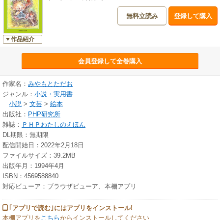
無料立読み
登録して購入
作品紹介
会員登録して全巻購入
作家名：
みやもとただお
ジャンル：
小説・実用書
小説
>
文芸
>
絵本
出版社：
PHP研究所
雑誌：
ＰＨＰわたしのえほん
DL期限：無期限
配信開始日：2022年2月18日
ファイルサイズ：39.2MB
出版年月：1994年4月
ISBN：4569588840
対応ビューア：ブラウザビューア、本棚アプリ
｢アプリで読む｣にはアプリをインストール!
本棚アプリを
こちら
からインストールしてください