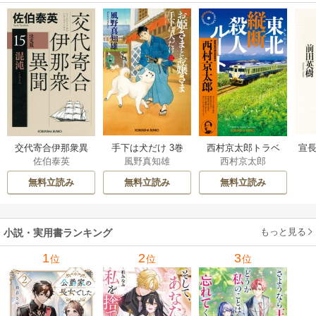
交代寄合伊那衆異
手下は犬だけ 3巻
西村京太郎トラベ
宣長
佐伯泰英
風野真知雄
西村京太郎
聞 15巻
ルミステリー・セ
レクション 2巻
無料立読み
無料立読み
無料立読み
もっと見る
小説・実用書ランキング
1
2
3
位
位
位