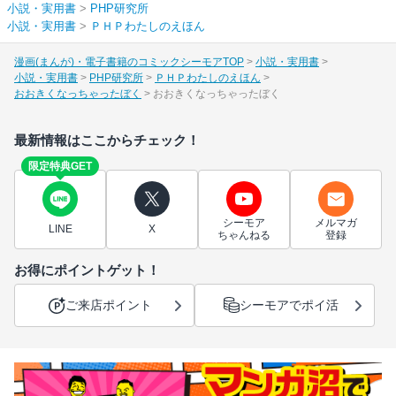
小説・実用書
>
PHP研究所
小説・実用書
>
ＰＨＰわたしのえほん
漫画(まんが)・電子書籍のコミックシーモアTOP
小説・実用書
小説・実用書
PHP研究所
ＰＨＰわたしのえほん
おおきくなっちゃったぼく
おおきくなっちゃったぼく
最新情報はここからチェック！
限定特典GET
シーモア
メルマガ
LINE
X
ちゃんねる
登録
お得にポイントゲット！
ご来店ポイント
シーモアでポイ活