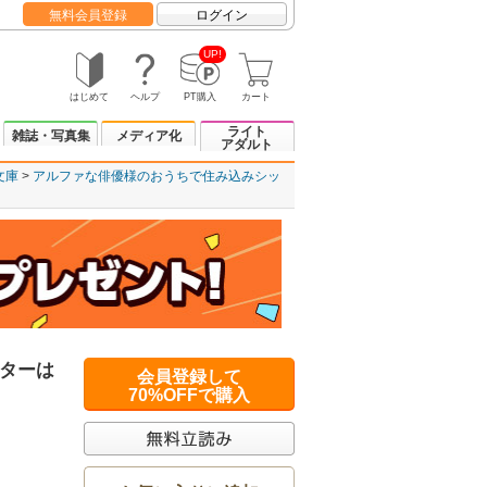
無料会員登録
ログイン
UP!
はじめて
ヘルプ
PT購入
カート
ライト
雑誌・写真集
メディア化
アダルト
文庫
アルファな俳優様のおうちで住み込みシッ
ターは
会員登録して
70%OFFで購入