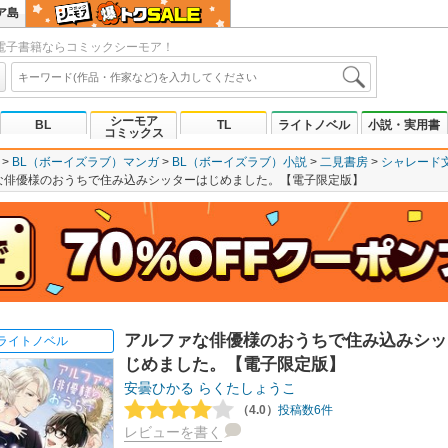
ア島
電子書籍ならコミックシーモア！
シーモア
BL
TL
ライトノベル
小説・実用書
コミックス
BL（ボーイズラブ）マンガ
BL（ボーイズラブ）小説
二見書房
シャレード
な俳優様のおうちで住み込みシッターはじめました。【電子限定版】
アルファな俳優様のおうちで住み込みシッ
ライトノベル
じめました。【電子限定版】
安曇ひかる
らくたしょうこ
（4.0）
投稿数6件
レビューを書く