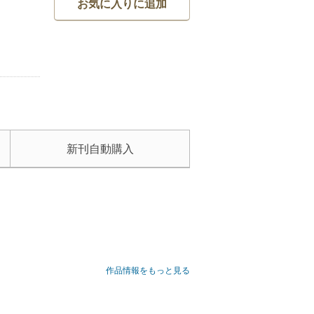
お気に入りに追加
新刊自動購入
作品情報をもっと見る
宮柊と遭遇し、ヒート状態に陥ってしまう。近づか
るも寸前で大事故は回避、お互い水に流すことに。
、奏介と耀介に懐かれ、はずみで夏休み限定のシッ