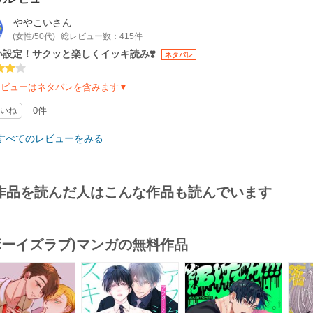
ややこい
さん
(女性/50代)
総レビュー数：415件
い設定！サクッと楽しくイッキ読み❣️
ネタバレ
レビューはネタバレを含みます▼
いね
0件
すべてのレビューをみる
作品を読んだ人はこんな作品も読んでいます
(ボーイズラブ)マンガの無料作品