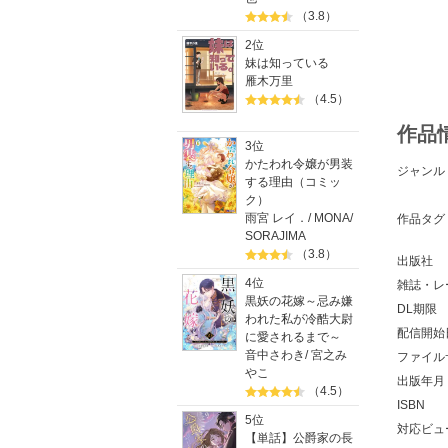
（3.8）
2位
妹は知っている
雁木万里
（4.5）
作品
3位
かたわれ令嬢が男装
ジャンル
する理由（コミッ
ク）
雨宮 レイ．
/
MONA
/
作品タグ
SORAJIMA
（3.8）
出版社
4位
雑誌・レ
黒妖の花嫁～忌み嫌
DL期限
われた私が冷酷大尉
配信開始
に愛されるまで～
音中さわき
/
宮之み
ファイル
やこ
出版年月
（4.5）
ISBN
5位
対応ビュ
【単話】公爵家の長