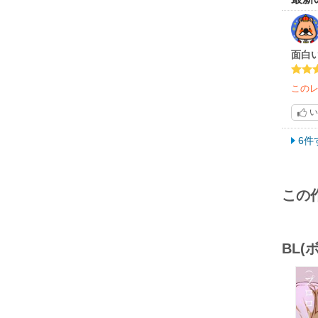
面白
この
い
6件
この
BL