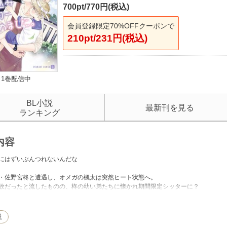
700pt/770円(税込)
会員登録限定70%OFFクーポンで
210pt/231円(税込)
1巻配信中
BL小説
最新刊を見る
ランキング
内容
にはずいぶんつれないんだな
・佐野宮柊と遭遇し、オメガの楓太は突然ヒート状態へ。
故だったと流したものの、柊の幼い弟たちに懐かれ期間限定シッターに？
ここに住み込まないか」――大学生の楓太は、構内で撮影中だった人気俳優・佐野
欲しい、逃げなくては、溶かされたい…。瞳の奥に欲望を宿した柊に唇を奪われ…
説
ルファの中のアルファ、ザ・スター。呆然とする楓太だったが、柊の幼い双子の弟