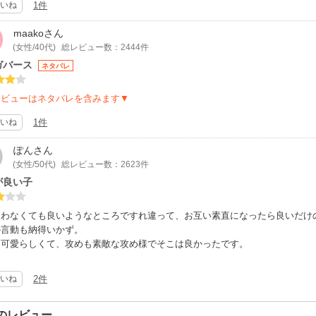
いね
1件
maako
さん
(女性/40代)
総レビュー数：2444件
ガバース
ネタバレ
レビューはネタバレを含みます▼
いね
1件
ぽん
さん
(女性/50代)
総レビュー数：2623件
が良い子
違わなくても良いようなところですれ違って、お互い素直になったら良いだけ
の言動も納得いかず。
は可愛らしくて、攻めも素敵な攻め様でそこは良かったです。
いね
2件
のレビュー