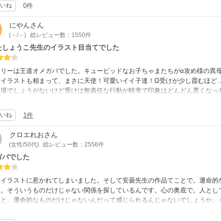
いね
0件
にやん
さん
(－/－)
総レビュー数：1550件
たしょうこ先生のイラスト目当てでした
ーリーは王道オメガバでした。キューピッドなお子ちゃまたちがα攻め様の異
神イラストも相まって、まさに天使！可愛いイイ子達！Ω受けが少し霞むほど
山場でしょうがないけど受けは無責任な行動が軽率で印象はどんどん悪くなっ
る攻めは一途！オヤジっぽいオラオラ系なのはイラストと印象が違ったけど残
全開かな～ってところで終わってしまって残念。
いね
1件
てのイラストは何故ここ？ってシーンも何枚かあったけど最高にエッチな一枚
とエチエチ多かった。電子限定はちょっと生活臭のある甘いイチャイチャ。
クロエれお
さん
い出の登場人物のスピンオフがあるっぽいので気になる！
(女性/50代)
総レビュー数：2556件
ガバでした
ーイラストに惹かれてしまいました。そして安曇先生の作品てことで。運命的
界。そういうものだけじゃない関係を探しているんです。心の奥底で。人とし
ると、運命的なものだけじゃないんだって感じられるんじゃないでしょうか。
たちにぴったりだもんね〜。運命だけじゃないものに出会えた楓太と柊でした
ごく素敵です、