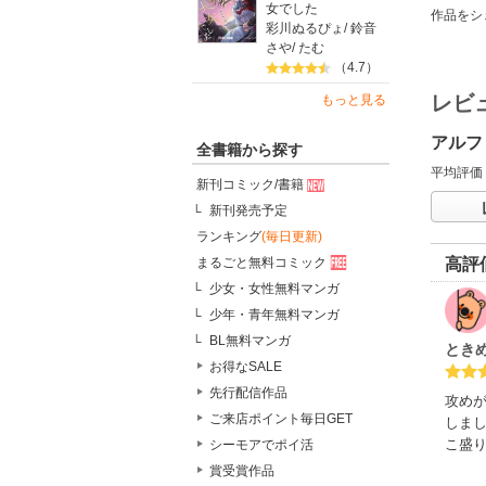
女でした
作品をシ
彩川ぬるぴょ
/
鈴音
さや
/
たむ
（4.7）
レビ
もっと見る
アルフ
全書籍から探す
平均評価
新刊コミック/書籍
新刊発売予定
ランキング
(毎日更新)
まるごと無料コミック
高評
少女・女性無料マンガ
少年・青年無料マンガ
BL無料マンガ
とき
お得なSALE
先行配信作品
攻め
ご来店ポイント毎日GET
しま
こ盛
シーモアでポイ活
賞受賞作品