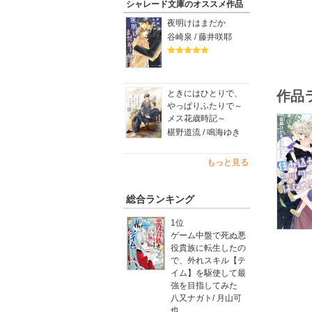
シャレード文庫のオススメ作品
ターを申
夜明けはまだか
電子限定
谷崎泉 / 藤井咲耶
ときにはひとりで、
作品
やっぱりふたりで～
メス花歳時記～
椹野道流 / 鳴海ゆき
もっと見る
総合ランキング
1位
ゲーム中盤で死ぬ悪
役貴族に転生したの
で、外れスキル【テ
イム】を駆使して最
強を目指してみた
八又ナガト
/
月山可
也