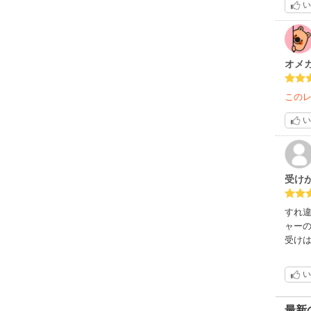
い
オメ
この
い
受け
すれ
ャー
受け
い
最新