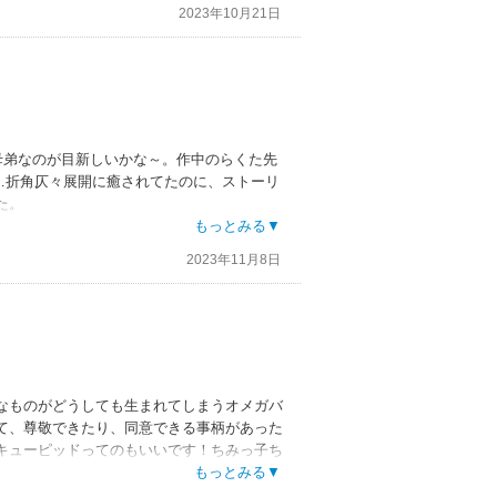
2023年10月21日
母弟なのが目新しいかな～。作中のらくた先
…折角仄々展開に癒されてたのに、ストーリ
た。
念な攻め切れなさとか可愛い。
もっとみる▼
2023年11月8日
で満足！
なものがどうしても生まれてしまうオメガバ
て、尊敬できたり、同意できる事柄があった
キューピッドってのもいいです！ちみっ子ち
。続編あってもいいなぁ。とにかくイラスト
もっとみる▼