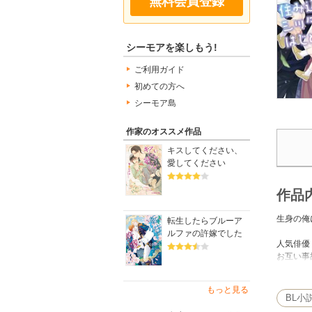
無料会員登録
シーモアを楽しもう!
ご利用ガイド
初めての方へ
シーモア島
作家のオススメ作品
キスしてください、
愛してください
作品
生身の俺
転生したらブルーア
ルファの許嫁でした
人気俳優
お互い事
「いっそ
もっと見る
ないで、
BL小
相手はア