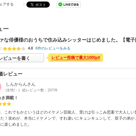
ェアする
：
ュー
ァな俳優様のおうちで住み込みシッターはじめました。【電子
：
4.0
6件のレビューをみる
レビュー投稿で最大1000pt!
レビューを書く
価レビュー
しんからん
さん
(女性/－)
総レビュー数：207件
めき満載！
が、これでもかというほどのイケメン芸能人、受けは引っこみ思案で大人しい
した！攻めが、本当にイケメンで、すれ違いにキュンキュンして、双子の弟が
りに楽しめました。