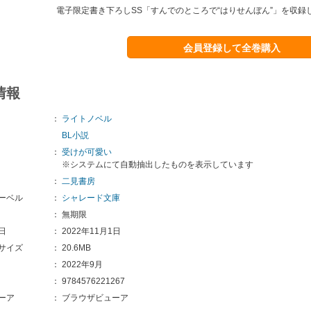
電子限定書き下ろしSS「すんでのところで“はりせんぼん”」を収録
会員登録して全巻購入
情報
：
ライトノベル
BL小説
：
受けが可愛い
※システムにて自動抽出したものを表示しています
：
二見書房
ーベル
：
シャレード文庫
：
無期限
日
：
2022年11月1日
サイズ
：
20.6MB
：
2022年9月
：
9784576221267
ーア
：
ブラウザビューア