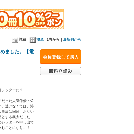
になり…？
詳細
簡単
1巻から｜
最新刊から
じめました。【電
会員登録して購入
定シッターに？
中だった人気俳優・佐
い、逃げなくては、溶
大事故は回避、お互い
然とする楓太だった
のシッターを申し出て
込むことになり…？