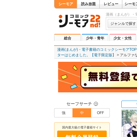
シーモア
読み放題
レビュー
シーモ
漫画（まんが）・
ジャンルで探す
総合
少年・青年
少女・女性
漫画(まんが)・電子書籍のコミックシーモアTOP
ターはじめました。【電子限定版】
アルファ
セーフサーチ
？
強
中
OFF
国内最大級の電子書籍サイト