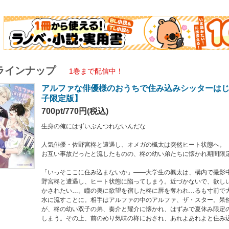
し出てしまう。その上、前のめり気味の柊におされ、あれよあれよと住み込むこと
書き下ろしSS「すんでのところで“はりせんぼん”」を収録した電子限定版！
ラインナップ
1巻まで配信中！
アルファな俳優様のおうちで住み込みシッターは
子限定版】
700pt/770円(税込)
生身の俺にはずいぶんつれないんだな
人気俳優・佐野宮柊と遭遇し、オメガの楓太は突然ヒート状態へ。
お互い事故だったと流したものの、柊の幼い弟たちに懐かれ期間限
「いっそここに住み込まないか」――大学生の楓太は、構内で撮影
野宮柊と遭遇し、ヒート状態に陥ってしまう。近づかないで、欲し
かされたい…。瞳の奥に欲望を宿した柊に唇を奪われ…るも寸前で
水に流すことに。相手はアルファの中のアルファ、ザ・スター。呆
が、柊の幼い双子の弟、奏介と耀介に懐かれ、はずみで夏休み限定
しまう。その上、前のめり気味の柊におされ、あれよあれよと住み