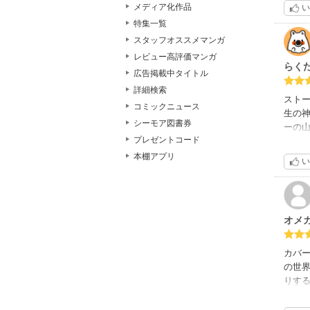
メディア化作品
い
特集一覧
スタッフオススメマンガ
レビュー高評価マンガ
らく
広告掲載中タイトル
詳細検索
スト
コミックニュース
生の
シーモア図書券
ーの
プレゼントコード
対す
甘さ
本棚アプリ
い
目当
意外
ちょ
オメ
カバ
の世
りす
ゃん
もす