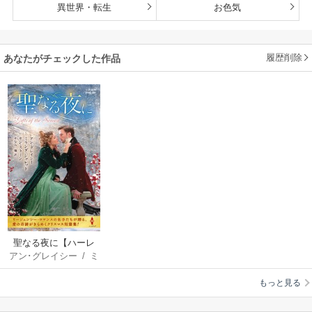
異世界・転生
お色気
履歴削除
あなたがチェックした作品
聖なる夜に【ハーレ
アン･グレイシー
/
ミ
クイン・ヒストリカ
ランダ･ジャレット
/
ル・スペシャル版】
もっと見る
リン･ストーン
/
すな
み翔