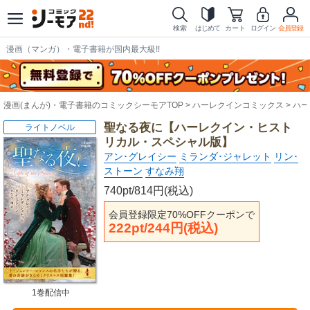
検索
はじめて
カート
ログイン
会員登録
漫画（マンガ）・電子書籍が国内最大級!!
漫画(まんが)・電子書籍のコミックシーモアTOP
ハーレクインコミックス
ハー
聖なる夜に【ハーレクイン・ヒスト
ライトノベル
リカル・スペシャル版】
アン･グレイシー
ミランダ･ジャレット
リン･
ストーン
すなみ翔
740pt/814円(税込)
会員登録限定70%OFFクーポンで
222pt/244円(税込)
1巻配信中