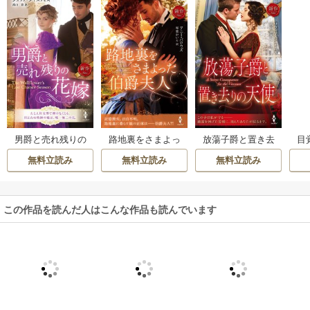
目
男爵と売れ残りの
路地裏をさまよっ
放蕩子爵と置き去
花嫁
た伯爵夫人
りの天使
無料立読み
無料立読み
無料立読み
この作品を読んだ人はこんな作品も読んでいます