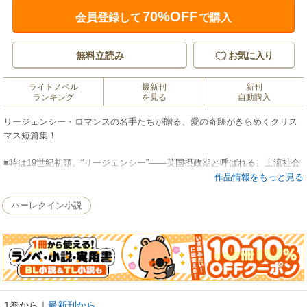
70%OFF
会員登録して
で購入
無料立読み
お気に入り
ライトノベル
最新刊
新刊
ランキング
を見る
自動購入
リージェンシー・ロマンスの名手たちが贈る、愛の奇跡がきらめくクリス
マス短篇集！
■時は19世紀初頭。“リージェンシー”――英国摂政期と呼ばれる、上流社会
のファッションや文化が華々しく開花した時代が舞台の、甘くて幸せなシ
作品情報をもっと見る
ンデレラ・クリスマス短篇集をお贈りします。
＊本書は、ハーレクイン文庫から既に配信されている作品のハーレクイ
ハーレクイン小説
ン・ヒストリカル・スペシャル版となります。 ご購入の際は十分ご注意く
ださい。
1巻から
｜
最新刊から