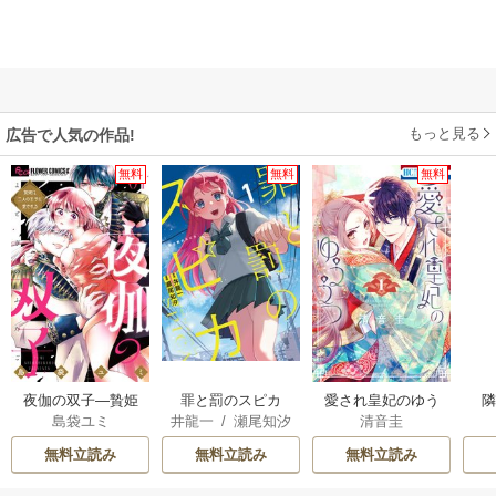
もっと見る
広告で人気の作品!
無料
無料
無料
夜伽の双子―贄姫
罪と罰のスピカ
愛され皇妃のゆう
島袋ユミ
井龍一
/
瀬尾知汐
清音圭
は二人の王子に愛
うつ
される―
無料立読み
無料立読み
無料立読み