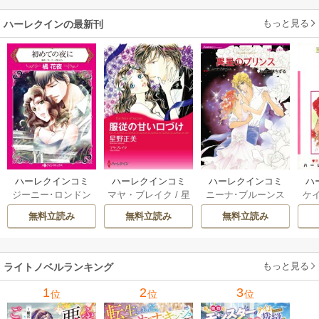
もっと見る
ハーレクインの最新刊
ハーレクインコミ
ハーレクインコミ
ハーレクインコミ
ハ
ジーニー･ロンドン
マヤ・ブレイク
/
星
ニーナ･ブルーンス
ケ
ックス セット 202
ックス セット 202
ックス セット 202
ック
/
橘花夜
/
メアリ
野正美
/
ヘレン･ブ
/
おおつきちずる
/
/
J
6年 vol.1064 1巻
6年 vol.1002 1巻
6年 vol.1063 1巻
6年
無料立読み
無料立読み
無料立読み
ー･ライアンズ
/
花
ルックス
/
のわきね
レベッカ･ヨーク
/
ス
牟礼サキ
/
サラ･モ
い
/
マーガレット･
稜敦水
/
ケイト･ハ
ル
ーガン
/
星合操
/
ア
ウェイ
/
一重夕子
ーディ
/
海野みつる
ザ
ン･ウィール
/
津寺
/
サラ･ウッド
もっと見る
/
流
ライトノベルランキング
里可子
水凛子
1
2
3
位
位
位