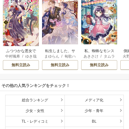
転生しました、サ
私、蜘蛛なモンス
側
ふつつかな悪女で
まゆらん
/
匈歌ハ
あきさけ
/
タムラ
火
中村颯希
/
ゆき哉
ラナ・キンジェで
ターをテイムした
はございますが
トリ
ヨウ
す。ごきげんよ
ので、スパイダー
無料立読み
無料立読み
無料立読み
う。
シルクで裁縫を頑
張ります
その他の人気ランキングをチェック！
総合ランキング
メディア化
少女・女性
少年・青年
TL・レディコミ
BL