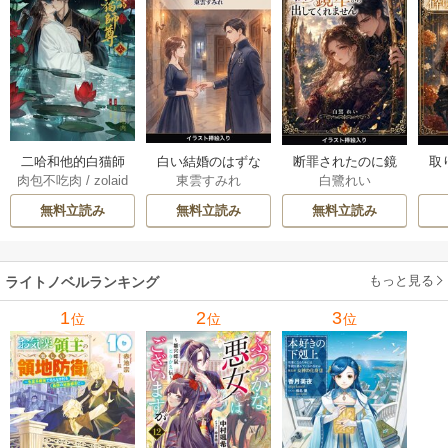
白い結婚のはずな
二哈和他的白猫師
断罪されたのに鏡
取
東雲すみれ
肉包不吃肉
/
zolaid
白鷺れい
のに、旦那様の指
尊 5-6巻
公さまが私を鏡牢
女
a
/
石原理夏
先が止まりません
から出してくれま
科
無料立読み
無料立読み
無料立読み
（挿絵版） 1巻
せん（挿絵版） 1巻
軍
た
ます
もっと見る
ライトノベルランキング
1
2
3
位
位
位