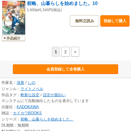
前略、山暮らしを始めました。10
1,400pt/1,540円(税込)
無料立読み
登録して購入
作品紹介
1
2
>
会員登録して全巻購入
作家名：
浅葱
/
しの
ジャンル：
ライトノベル
作品タグ：
斬新な設定
/
設定が面白い
※システムにて自動抽出したものを表示しています
出版社：
KADOKAWA
雑誌：
カドカワBOOKS
シリーズ：
前略、山暮らしを始めました。
DL期限：無期限