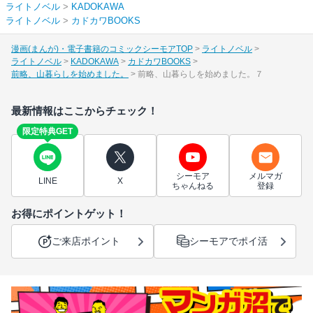
ライトノベル
>
KADOKAWA
ライトノベル
>
カドカワBOOKS
漫画(まんが)・電子書籍のコミックシーモアTOP
ライトノベル
ライトノベル
KADOKAWA
カドカワBOOKS
前略、山暮らしを始めました。
前略、山暮らしを始めました。７
最新情報はここからチェック！
限定特典GET
シーモア
メルマガ
LINE
X
ちゃんねる
登録
お得にポイントゲット！
ご来店ポイント
シーモアでポイ活