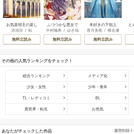
お気楽領主の楽し
本好きの下剋上
と
ふつつかな悪女で
赤池宗
/
転
香月美夜
/
椎名優
中村颯希
/
ゆき哉
い領地防衛
はございますが
無料立読み
無料立読み
無料立読み
その他の人気ランキングをチェック！
総合ランキング
メディア化
少女・女性
少年・青年
TL・レディコミ
BL
異世界・転生
お色気
履歴削除
あなたがチェックした作品