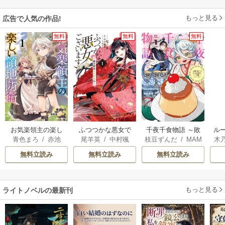
もっと見る
広告で人気の作品!
無料
無料
無料
お気楽領主の楽し
ふつつかな悪女で
千夜千食物語 ～敗
ル
青色まろ
/
赤池
尾羊英
/
中村颯
枝豆ずんだ
/
MAM
木
い領地防衛
はございますが ～
国の姫ですが氷の
令
宗
/
転
希
/
ゆき哉
AKOTO
/
鴉羽凛燈
透
雛宮蝶鼠とりかえ
皇子殿下がどうも
自
無料立読み
無料立読み
無料立読み
伝～
溺愛してくれてい
ます～
もっと見る
ライトノベルの最新刊