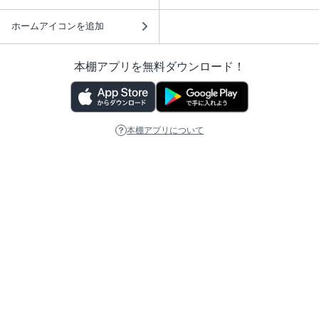
ホームアイコンを追加
本棚アプリを無料ダウンロード！
本棚アプリについて
このサイトについて
推奨環境
利用規約
ISBN検索
プライバシーポリシー
情報セキュリティーポリシー
特定商取引法に基づく表示
安心してお使いいただくために
ABJマークは、この電子書店・電子書籍配信サービスが、 著作権者からコンテ
ンツ使用許諾を得た正規版配信サービスであることを示す登録商標（登録番号
第6091713号）です。 詳しくは［ABJマーク］または［電子出版制作・流通協
議会］で検索してください。
(C)NTTソルマーレ