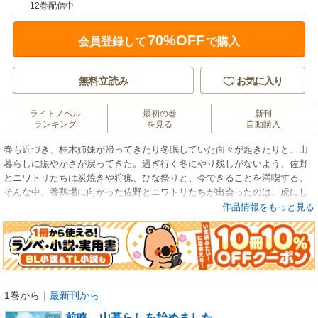
12巻配信中
70%OFF
会員登録して
で購入
無料立読み
お気に入り
ライトノベル
最初の巻
新刊
ランキング
を見る
自動購入
春も近づき、桂木姉妹が帰ってきたり冬眠していた面々が起きたりと、山
暮らしに賑やかさが戻ってきた。過ぎ行く冬にやり残しがないよう、佐野
とニワトリたちは炭焼きや狩猟、ひな祭りと、今できることを満喫する。
そんな中、養鶏場に向かった佐野とニワトリたちが出会ったのは、虎にし
か見えない巨大なトラネコで――!?
作品情報をもっと見る
巨大もふもふ同士のじゃれあいは制御不能！
盛りだくさんの本編に加えて書き下ろし短編も４本収録の第７巻！
※本作品の電子版には本編終了後にカドカワBOOKS『図書館の天才少女
1巻から
｜
最新刊から
～本好きの新人官吏は膨大な知識で国を救います！～』（著：蒼井 美
前略、山暮らしを始めました。