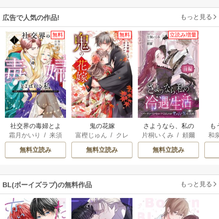
もっと見る
広告で人気の作品!
無料
無料
立読み増量
社交界の毒婦とよ
鬼の花嫁
さようなら、私の
も
霜月かいり
/
来須
富樫じゅん
/
クレ
片桐いくみ
/
頼爾
和
ばれる私～素敵な
冷遇生活 ～パーテ
離
みかん
ハ
辺境伯令息に腕を
ィーで声をかけて
意
無料立読み
無料立読み
無料立読み
折られたので、責
きたのがヤバい男
任とってもらいま
だった件
す～
もっと見る
BL(ボーイズラブ)の無料作品