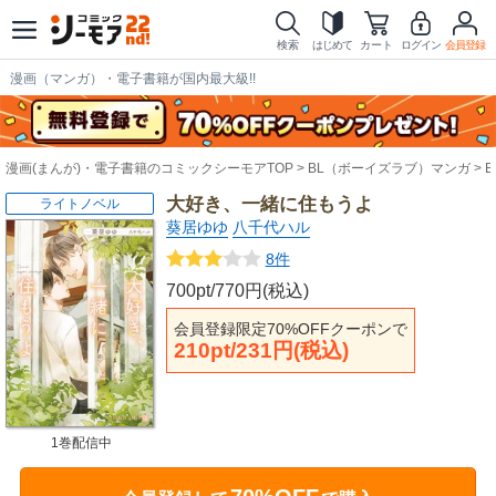
検索
はじめて
カート
ログイン
会員登録
漫画（マンガ）・電子書籍が国内最大級!!
漫画(まんが)・電子書籍のコミックシーモアTOP
BL（ボーイズラブ）マンガ
大好き、一緒に住もうよ
ライトノベル
葵居ゆゆ
八千代ハル
8件
700pt/770円(税込)
会員登録限定70%OFFクーポンで
210pt/231円(税込)
1巻配信中