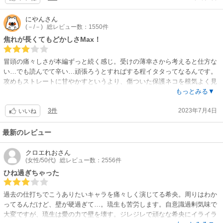
にやん
さん
(－/－)
総レビュー数：1550件
焦れが長くてもどかしさMax！
冒頭の痛々しさが本編ずっと続く感じ。受けの薄幸さから考えると仕方な
い…でも読んでて辛い…頑張ろうとすればする程イタタってなるんです。
攻めもストレートに甘やかすというより、傷ついた保護ネコを根気よく見
守る感じ。グイグイ来ないし、どこか思わせぶりでさらに受けが誤解する
もっとみる▼
という展開がもどかしくてもどかしくて！
3件
2023年7月4日
そこまで焦れ焦れイライラしてても、ちゃんと過去の悪役たちのザマ～展
いいね
開があったのでなんとか最後まで読めた。イチャイチャあるけど甘さは控
えめ。
最新のレビュー
クロエれお
さん
(女性/50代)
総レビュー数：2556件
ひね過ぎちゃった
過去の仕打ちでこうありたいキャラを痛々しく演じてる希央。周りはわか
ってるんだけど、壁が硬過ぎて…。琉生も苦労します。自意識過剰気味で
大変ですが、琉生は愛の力で壁を壊す。ジレジレで頑なな希央にイライラ