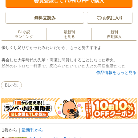
70%OFF
会員登録して
で購入
無料立読み
お気に入り
BL小説
最新刊
新刊
ランキング
を見る
自動購入
優しくし足りなかったみたいだから、もっと努力するよ
再会した大学時代の先輩・高瀬に間貸しすることになった希央。
郊外のレトロな一軒家で、恋心をいだいていた人との同居生活だった
が…。
作品情報をもっと見る
高校時代につらい経験をした希央はトラウマを抱えて大人になり、社会人
BL小説
になっても勤めは続けられず唯一の肉親である祖父も亡くしてしまう。そ
んなとき、無理して参加した飲み会で憧れだった先輩の高瀬と再会した希
央は、悪酔いの介抱をしてもらったうえ、なぜか彼と同居することに。労
るように優しく、時に甘やかしてくれる高瀬に傾く気持ちを止められない
希央。しかし高瀬には大学時代からの恋人がいて…。
ひとつ屋根の下で育まれる恋物語。
1巻から
｜
最新刊から