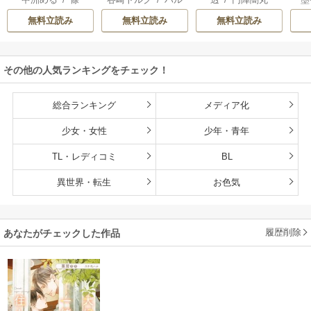
たら放置されたの
～童貞外科医、年
馨
で、好きに暮らし
下ヤクザの嫁にさ
無料立読み
無料立読み
無料立読み
ます。だから今さ
れそうです！～
ら構わないでくだ
さい、辺境伯さま
その他の人気ランキングをチェック！
総合ランキング
メディア化
少女・女性
少年・青年
TL・レディコミ
BL
異世界・転生
お色気
履歴削除
あなたがチェックした作品