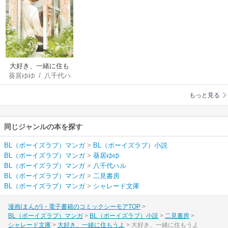
大好き、一緒に住も
葵居ゆゆ
/
八千代ハ
うよ
ル
もっと見る
同じジャンルの本を探す
BL（ボーイズラブ）マンガ
>
BL（ボーイズラブ）小説
BL（ボーイズラブ）マンガ
>
葵居ゆゆ
BL（ボーイズラブ）マンガ
>
八千代ハル
BL（ボーイズラブ）マンガ
>
二見書房
BL（ボーイズラブ）マンガ
>
シャレード文庫
漫画(まんが)・電子書籍のコミックシーモアTOP
BL（ボーイズラブ）マンガ
BL（ボーイズラブ）小説
二見書房
シャレード文庫
大好き、一緒に住もうよ
大好き、一緒に住もうよ