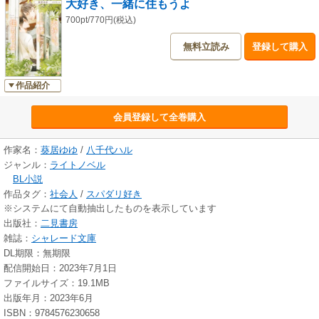
大好き、一緒に住もうよ
700pt/770円(税込)
無料立読み
登録して購入
作品紹介
会員登録して全巻購入
作家名：
葵居ゆゆ
/
八千代ハル
ジャンル：
ライトノベル
BL小説
作品タグ：
社会人
/
スパダリ好き
※システムにて自動抽出したものを表示しています
出版社：
二見書房
雑誌：
シャレード文庫
DL期限：無期限
配信開始日：2023年7月1日
ファイルサイズ：19.1MB
出版年月：2023年6月
ISBN：9784576230658