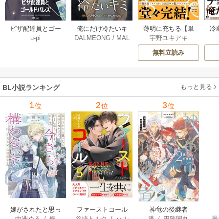
薄明に充ちる【単
冷
ピザ配達員とゴー
俺にだけ冷たいキ
宇野ユキアキ
u-pi
DALMEONG
/
MAL
行本版】 5巻
ルドパレス【タテ
ミ【タテヨミ】 34
LINFLOWER
ヨミ】 104巻
巻
無料立読み
もっと見る
BL小説ランキング
1
2
3
位
位
位
嫁がされたと思っ
ファーストコール
神竜の後継者
中洲める
/
條
谷崎トルク
/
ハル
透
/
円陣闇丸
墨