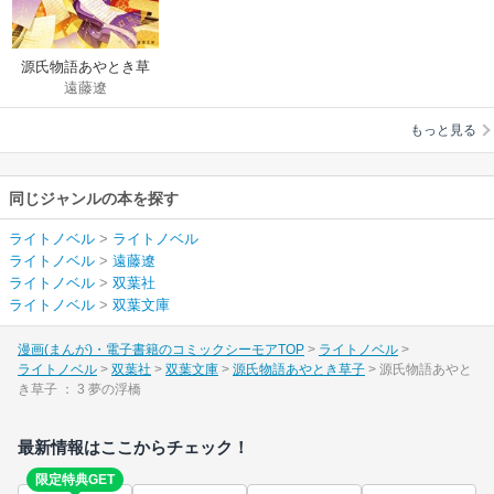
源氏物語あやとき草
遠藤遼
子
もっと見る
同じジャンルの本を探す
ライトノベル
>
ライトノベル
ライトノベル
>
遠藤遼
ライトノベル
>
双葉社
ライトノベル
>
双葉文庫
漫画(まんが)・電子書籍のコミックシーモアTOP
ライトノベル
ライトノベル
双葉社
双葉文庫
源氏物語あやとき草子
源氏物語あやと
き草子 ： 3 夢の浮橋
最新情報はここからチェック！
限定特典GET