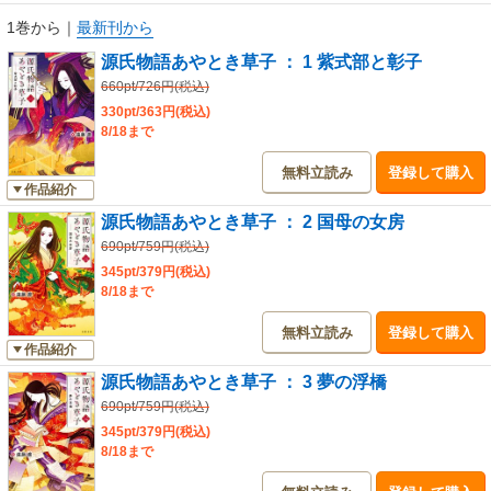
1巻から
｜
最新刊から
源氏物語あやとき草子 ： 1 紫式部と彰子
660pt/726円(税込)
330pt/363円(税込)
8/18まで
無料立読み
登録して購入
作品紹介
源氏物語あやとき草子 ： 2 国母の女房
690pt/759円(税込)
345pt/379円(税込)
8/18まで
無料立読み
登録して購入
作品紹介
源氏物語あやとき草子 ： 3 夢の浮橋
690pt/759円(税込)
345pt/379円(税込)
8/18まで