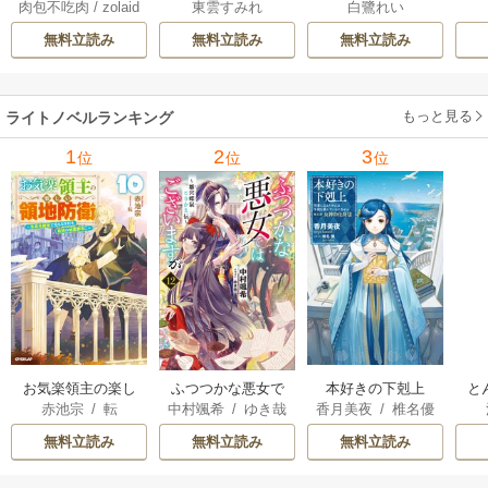
東雲すみれ
肉包不吃肉
/
zolaid
白鷺れい
のに、旦那様の指
尊 5-6巻
公さまが私を鏡牢
女
a
/
石原理夏
先が止まりません
から出してくれま
科
無料立読み
無料立読み
無料立読み
（挿絵版） 1巻
せん（挿絵版） 1巻
軍
た
ます
もっと見る
ライトノベルランキング
1
2
3
位
位
位
お気楽領主の楽し
本好きの下剋上
と
ふつつかな悪女で
赤池宗
/
転
香月美夜
/
椎名優
中村颯希
/
ゆき哉
い領地防衛
はございますが
無料立読み
無料立読み
無料立読み