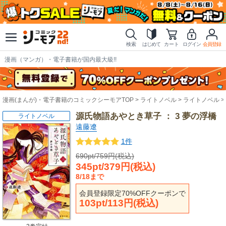
検索
はじめて
カート
ログイン
会員登録
漫画（マンガ）・電子書籍が国内最大級!!
漫画(まんが)・電子書籍のコミックシーモアTOP
ライトノベル
ライトノベル
源氏物語あやとき草子 ： 3 夢の浮橋
ライトノベル
遠藤遼
1件
690pt/759円(税込)
345pt/379円(税込)
8/18まで
会員登録限定70%OFFクーポンで
103pt/113円(税込)