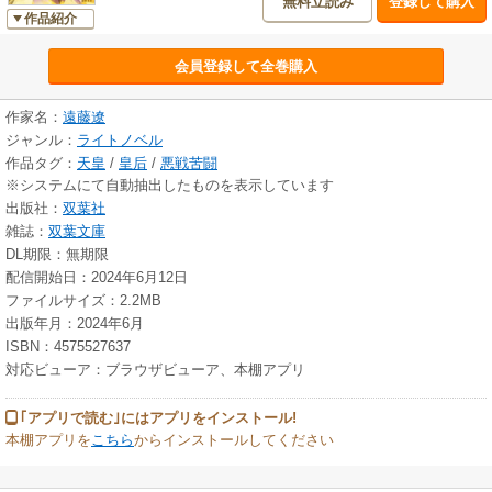
無料立読み
登録して購入
作品紹介
会員登録して全巻購入
作家名：
遠藤遼
ジャンル：
ライトノベル
作品タグ：
天皇
/
皇后
/
悪戦苦闘
※システムにて自動抽出したものを表示しています
出版社：
双葉社
雑誌：
双葉文庫
DL期限：無期限
配信開始日：2024年6月12日
ファイルサイズ：2.2MB
出版年月：2024年6月
ISBN：4575527637
対応ビューア：ブラウザビューア、本棚アプリ
｢アプリで読む｣にはアプリをインストール!
本棚アプリを
こちら
からインストールしてください