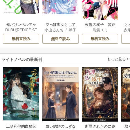
俺だけレベルアッ
空っぽ聖女として
夜伽の双子―贄姫
と
DUBU(REDICE ST
小山るんち
/
琴子
島袋ユミ
赤
プな件
捨てられたはず
は二人の王子に愛
UDIO)
/
Chugong
/
が、嫁ぎ先の皇帝
される―
無料立読み
無料立読み
無料立読み
h-goon
陛下に溺愛されて
います
もっと見る
ライトノベルの最新刊
白い結婚のはずな
二哈和他的白猫師
断罪されたのに鏡
取