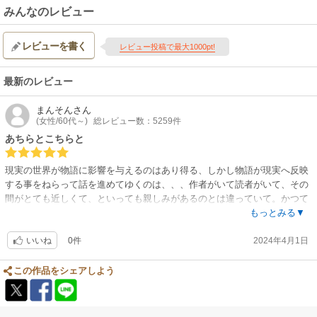
みんなのレビュー
レビューを書く
レビュー投稿で最大1000pt!
最新のレビュー
まんそん
さん
(女性/60代～)
総レビュー数：5259件
あちらとこちらと
現実の世界が物語に影響を与えるのはあり得る、しかし物語が現実へ反映
する事をねらって話を進めてゆくのは、、、作者がいて読者がいて、その
間がとても近しくて、といっても親しみがあるのとは違っていて。かつて
実在した人物達とその作品との（登場人物のモデルの一人とか）表現しよ
もっとみる▼
うのない関係性。史実と物語を融合させ方にも切り口が違えばこのように
0件
2024年4月1日
もなるかと
いいね
この作品をシェアしよう