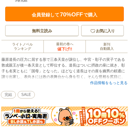
3巻完結
70%OFF
会員登録して
で購入
無料立読み
お気に入り
最初の巻へ
ライトノベル
新刊
ランキング
値下げ!!
自動購入
藤原道長の圧力に屈する形で三条天皇が譲位し、中宮・彰子の実子である
敦成親王が後一条天皇として即位する。道長はついに摂政の座に就き、彰
子も名実ともに「国母」となった。ほどなく道長はその座を嫡男の頼通に
譲り出家し、表向きには政の表舞台から身を引く。そんな世相を尻目に、
紫式部は自分の代わりに娘の賢子を彰子に出仕させ、『源氏物語』の「宇
作品情報をもっと見る
治十帖」を書き続けていくが、これは紫式部が道長に仕掛けた最後の“戦
い”だった。好評平安王朝絵巻三部作、感動の最終巻！
完結
SALE