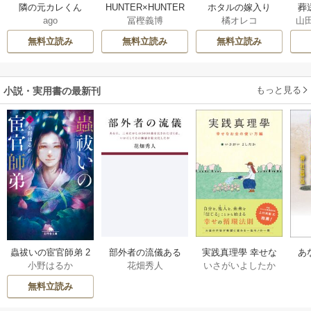
隣の元カレくん
HUNTER×HUNTER
ホタルの嫁入り
葬
ago
冨樫義博
橘オレコ
山
モノクロ版
無料立読み
無料立読み
無料立読み
もっと見る
小説・実用書の最新刊
部外者の流儀ある
実践真理學 幸せな
蟲祓いの宦官師弟 2
あ
花畑秀人
いさがいよしたか
小野はるか
日、三木たかしの5
お金の使い方編 1巻
巻
せ
000曲を託されたぼ
無料立読み
くは、いかにして
その価値を最大化