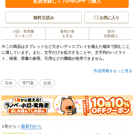
70%OFF
会員登録して
で購入
無料立読み
お気に入り
小説・実用書
最初の巻
新刊
ランキング
を見る
自動購入
※この商品はタブレットなど大きいディスプレイを備えた端末で読むこと
に適しています。また、文字だけを拡大することや、文字列のハイライ
ト、検索、辞書の参照、引用などの機能が使用できません。
「アイドルマスター シャイニーカラーズ」より初のユニット別スタイルブ
作品情報をもっと見る
ックが登場！第8弾はコメティック。
海外リゾートビーチでの撮り下ろし表紙に、アイドルのことをもっと知れ
芸術
専門書
絵画
る10の質問、バッグの中身紹介、アイドルたちとプライべートで親しい関
係のゲストの皆さんへのインタビューなど、初公開の内容盛りだくさんで
お届け！
この1冊にたくさんのコメティックの魅力をぎゅっと詰めこみました！
※電子書籍版は、CD特典および音源ダウンロードには対応しません。
1巻から
｜
最新刊から