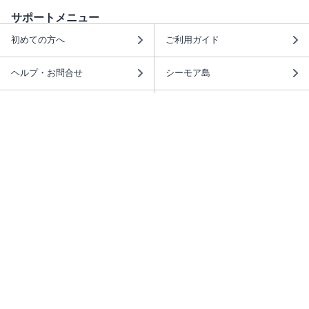
サポートメニュー
初めての方へ
ご利用ガイド
ヘルプ・お問合せ
シーモア島
重要なお知らせ
商品に関するお知らせ
ホームアイコンを追加
本棚アプリを無料ダウンロード！
本棚アプリについて
このサイトについて
推奨環境
利用規約
ISBN検索
プライバシーポリシー
情報セキュリティーポリシー
特定商取引法に基づく表示
安心してお使いいただくために