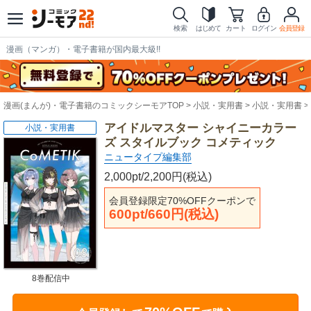
検索
はじめて
カート
ログイン
会員登録
漫画（マンガ）・電子書籍が国内最大級!!
漫画(まんが)・電子書籍のコミックシーモアTOP
小説・実用書
小説・実用書
アイドルマスター シャイニーカラー
小説・実用書
ズ スタイルブック コメティック
ニュータイプ編集部
2,000pt/2,200円(税込)
会員登録限定70%OFFクーポンで
600pt/660円(税込)
8巻配信中