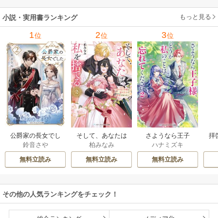
したか 1巻
もっと見る
小説・実用書ランキング
1
2
3
位
位
位
公爵家の長女でし
そして、あなたは
さようなら王子
拝
鈴音さや
柏みなみ
ハナミズキ
た
私を捨てる
様、どうか私のこ
様
とは忘れてくださ
無料立読み
無料立読み
無料立読み
い
その他の人気ランキングをチェック！