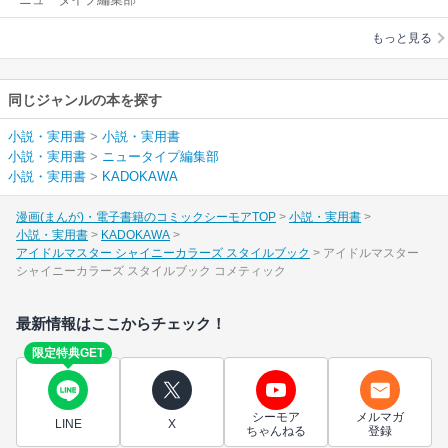
ャイニーカラーズ ス
タイルブック
もっと見る
同じジャンルの本を探す
小説・実用書
>
小説・実用書
小説・実用書
>
ニュータイプ編集部
小説・実用書
>
KADOKAWA
漫画(まんが)・電子書籍のコミックシーモアTOP
小説・実用書
小説・実用書
KADOKAWA
アイドルマスター シャイニーカラーズ スタイルブック
アイドルマスター
シャイニーカラーズ スタイルブック コメティック
最新情報はここからチェック！
限定特典GET
シーモア
メルマガ
LINE
X
ちゃんねる
登録