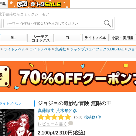
ア島
電子書籍ならコミックシーモア！
シーモア
BL
TL
ライトノベル
小説・実用書
コミックス
ライトノベル
ライトノベル
集英社
ジャンプジェイブックスDIGITAL
ジョ
ジョジョの奇妙な冒険 無限の王
ライトノベル
真藤順丈
荒木飛呂彦
（5.0）
投稿数1件
レビューを書く
2,100pt/2,310円(税込)