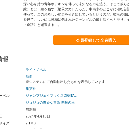
深い心を持つ青年ホアキンを伴って未知なる力を追う。そこで彼ら
紋〉とは一線を画す〈驚異の力〉だった。中南米のどこかに潜む首
使って、この恐ろしい能力を引き出しているというのだ。彼らの旅
を経て、ついには神秘に包まれたジャングルの最も深くへと至り、
〈奇跡〉と邂逅する…。
会員登録して全巻購入
情報
：
ライトノベル
：
熱血
※システムにて自動抽出したものを表示しています
：
集英社
ーベル
：
ジャンプジェイブックスDIGITAL
：
ジョジョの奇妙な冒険 無限の王
：
無期限
日
：
2024年4月18日
サイズ
：
2.1MB