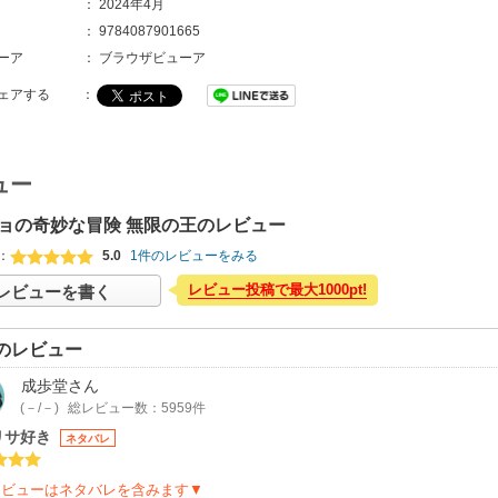
：
2024年4月
：
9784087901665
ーア
：
ブラウザビューア
ェアする
：
ュー
ョの奇妙な冒険 無限の王のレビュー
：
5.0
1件のレビューをみる
レビュー投稿で最大1000pt!
レビューを書く
のレビュー
成歩堂
さん
(－/－)
総レビュー数：5959件
リサ好き
ネタバレ
レビューはネタバレを含みます▼