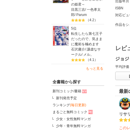
出版年月
の姫君～
ISBN
目黒三吉
/
一色孝太
郎
/
Parum
対応ビュ
（4.2）
作品をシ
5位
転生したら第七王子
だったので、気まま
に魔術を極めます
レビ
石沢庸介
/
謙虚なサ
ークル
/
メル。
ジョジ
（4.1）
平均評価
もっと見る
全書籍から探す
最新
新刊コミック/書籍
新刊発売予定
ランキング
(毎日更新)
まるごと無料コミック
リサ
少女・女性無料マンガ
少年・青年無料マンガ
この