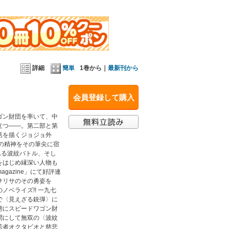
したのは〈波紋〉とは一線を画す〈驚異の力〉だっ
いるというのだ。彼らの旅はペルーからブラジルを
跡〉と邂逅する…。
詳細
簡単
1巻から｜
最新刊から
会員登録して購入
ゴン財団を率いて、中
立つ――。第二部と第
話を描くジョジョ外
の精神をその筆尖に宿
れる波紋バトル、そし
をはじめ縁深い人物も
gazine」にて好評連
サリサのその勇姿を
ベライズ!! 一九七
で〈見えざる銃弾〉に
態にスピードワゴン財
問にして無双の〈波紋
若者オクタビオと慈悲