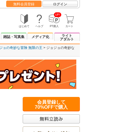
無料会員登録
ログイン
UP!
はじめて
ヘルプ
PT購入
カート
ライト
雑誌・写真集
メディア化
アダルト
ジョの奇妙な冒険 無限の王
ジョジョの奇妙な
会員登録して
70%OFFで購入