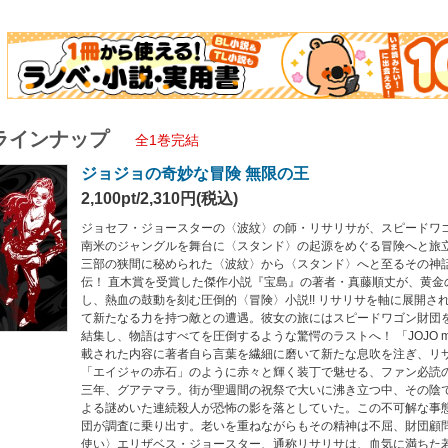
オと慈悲深い心を持つ青年ホアキンを伴って未知なる力を追う。そこで彼らが目に
米のどこかに潜む首謀者が特殊な〈矢〉を使って、この恐ろしい能力を引き出して
いには神秘に包まれたジャングルの最も深くへと至り、そこでリサリサはある〈奇
ラインナップ
全1巻完結
ジョジョの奇妙な冒険 無限の王
2,100pt/2,310円(税込)
ジョセフ・ジョースターの〈波紋〉の師・リサリサが、スピードワ
南米のジャングルを舞台に〈スタンド〉の起源をめぐる冒険へと旅
三部の狭間に秘められた〈波紋〉から〈スタンド〉へと至るその神
伝！ 直木賞を受賞した傑作小説『宝島』の著者・真藤順丈が、黄金
し、熱血の鼓動を刻む圧倒的〈冒険〉小説!! リサリサを軸に展開さ
て新たなる力を持つ敵との遭遇。彼女の旅にはスピードワゴン財団
結集し、物語はすべてを圧倒するような驚愕のラストへ！ 「JOJO ma
載された内容に著者自ら言葉を繊細に磨いて新たな息吹を注ぎ、リ
「エイジャの赤石」のように赤々と輝く装丁で魅せる、ファン必読のノ
三年、グアテマラ。街が聖週間の祝祭で大いに沸き立つ中、その陰
よる謎めいた連続殺人が恐怖の影を落としていた。この不可解な事
団が調査に乗り出す。老いを重ねながらもその精神は不屈、財団顧
使い〉エリザベス・ジョースター、通称リサリサは、血気に満ちた