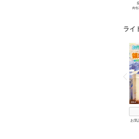
病
肉包
Com
ライ
o
v
P
r
e
i
u
お気