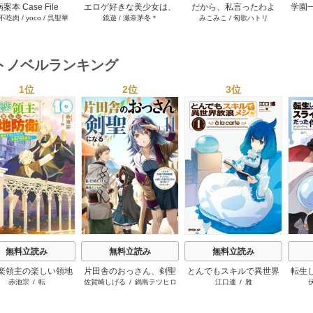
案本 Case File
エロゲ好きな美少女は、
だから、私言ったわよ
学園
不吃肉
/
yoco
/
呉聖華
鏡遊
/
瀬奈茅冬＊
みこみこ
/
匈歌ハトリ
pendium［分冊版］
エロゲみたいなこと全部
ね？ ～没落令嬢の案外楽
の恩
187巻
シてほしい【電子ＳＳ特
しい領地改革～ 4巻
妻に
典付き】 2巻
トノベルランキング
1位
2位
3位
s
無料立読み
無料立読み
無料立読み
楽領主の楽しい領地
片田舎のおっさん、剣聖
とんでもスキルで異世界
転生
赤池宗
/
転
佐賀崎しげる
/
鍋島テツヒロ
江口連
/
雅
防衛
になる ～ただの田舎の
放浪メシ
剣術師範だったのに、大
成した弟子たちが俺を放