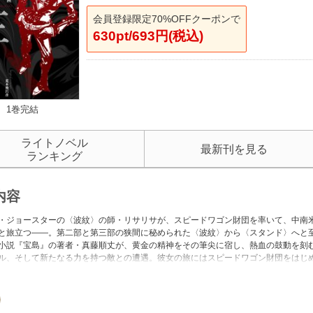
会員登録限定70%OFFクーポンで
630pt/693円(税込)
1巻完結
ライトノベル
最新刊を見る
ランキング
内容
・ジョースターの〈波紋〉の師・リサリサが、スピードワゴン財団を率いて、中南
と旅立つ――。第二部と第三部の狭間に秘められた〈波紋〉から〈スタンド〉へと至
小説『宝島』の著者・真藤順丈が、黄金の精神をその筆尖に宿し、熱血の鼓動を刻む圧
ル、そして新たなる力を持つ敵との遭遇。彼女の旅にはスピードワゴン財団をはじ
のラストへ！ 「JOJO magazine」にて好評連載された内容に著者自ら言葉を
ャの赤石」のように赤々と輝く装丁で魅せる、ファン必読のノベライズ!! 一九七三
の陰で〈見えざる銃弾〉による謎めいた連続殺人が恐怖の影を落としていた。この
を重ねながらもその精神は不屈、財団顧問にして無双の〈波紋使い〉エリザベス・