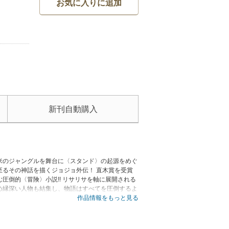
お気に入りに追加
新刊自動購入
米のジャングルを舞台に〈スタンド〉の起源をめぐ
るその神話を描くジョジョ外伝！ 直木賞を受賞
倒的〈冒険〉小説!! リサリサを軸に展開される
め縁深い人物も結集し、物語はすべてを圧倒するよ
繊細に磨いて新たな息吹を注ぎ、リサリサのその勇姿を
作品情報をもっと見る
年、グアテマラ。街が聖週間の祝祭で大いに沸き立
不可解な事態にスピードワゴン財団が調査に乗り出
ジョースター、通称リサリサは、血気に満ちた若者