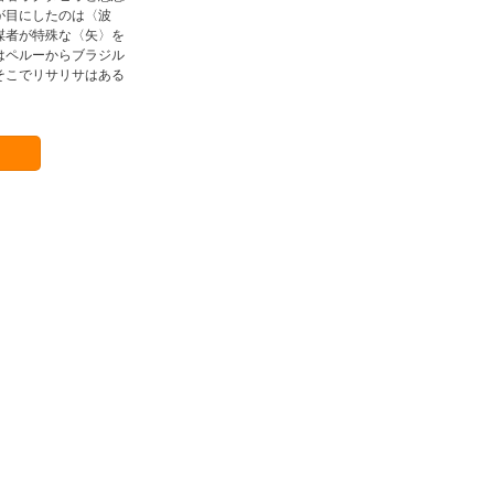
が目にしたのは〈波
謀者が特殊な〈矢〉を
はペルーからブラジル
そこでリサリサはある