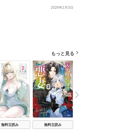
2026年2月3日
もっと見る
N
x
e
t
無料立読み
無料立読み
無料立読み