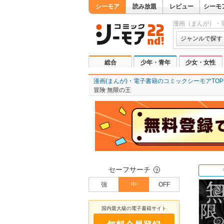
シーモア
読み放題
レビュー
シーモ
漫画（まんが）・
ジャンルで探す
総合
少年・青年
少女・女性
漫画(まんが)・電子書籍のコミックシーモアTOP
冒険 無限の王
セーフサーチ
？
強
中
OFF
国内最大級の電子書籍サイト