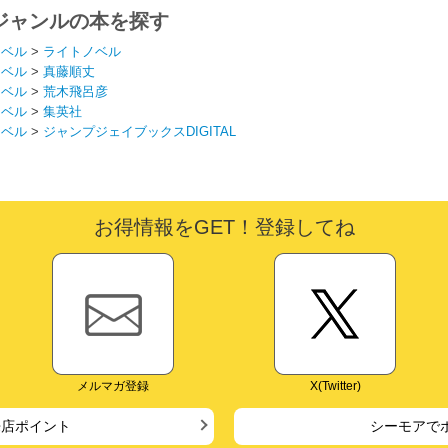
ってくれない件～
ジャンルの本を探す
ノベル
>
ライトノベル
ノベル
>
真藤順丈
ノベル
>
荒木飛呂彦
ノベル
>
集英社
ノベル
>
ジャンプジェイブックスDIGITAL
お得情報をGET！登録してね
メルマガ登録
X(Twitter)
来店ポイント
シーモアで