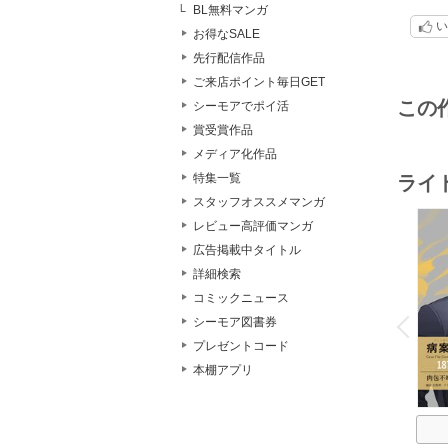
BL無料マンガ
い
お得なSALE
先行配信作品
ご来店ポイント毎日GET
この
シーモアでポイ活
賞受賞作品
メディア化作品
特集一覧
ライ
スタッフオススメマンガ
レビュー高評価マンガ
広告掲載中タイトル
詳細検索
コミックニュース
o
v
シーモア図書券
P
r
e
i
u
プレゼントコード
本棚アプリ