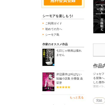
無料会員登録
シーモアを楽しもう!
ご利用ガイド
初めての方へ
シーモア島
作家のオススメ作品
七日じゃ映画は撮れ
ません
作品
ジョセフ
岸辺露伴は叫ばない
る冒険へ
短編小説集 分冊版 血
した傑作
栞塗
波紋バト
うな驚愕
「エイジ
もっと見る
つ中、そ
完結
す。老い