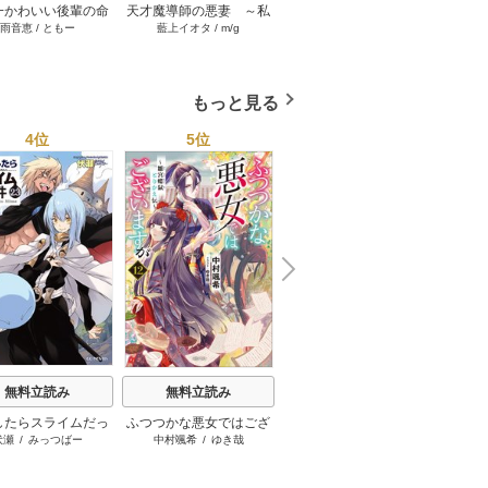
一かわいい後輩の命
天才魔導師の悪妻 ～私
不遇転生でも豪運スキル
「出来
雨音恵
/
ともー
藍上イオタ
/
m/g
小龍ろん
/
ゆーにっと
高
人になったら、通い
の夫を虐げておいて戻っ
で大逆転！ 1巻
と侮辱
なって関係を迫って
てこいとは呆れまして
くる。 2巻
よ？～ 2巻
もっと見る
4位
5位
6位
N
x
e
t
無料立読み
無料立読み
無料立読み
したらスライムだっ
ふつつかな悪女ではござ
本好きの下剋上
ソード
伏瀬
/
みっつばー
中村颯希
/
ゆき哉
香月美夜
/
椎名優
た件
いますが
ン