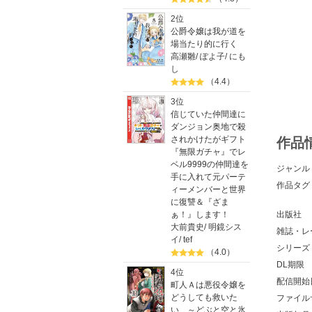
2位
公爵令嬢は我が道を
場当たり的に行く
高瀬雛
/
ぽよ子
/
にも
し
（4.4）
3位
信じていた仲間達に
ダンジョン奥地で殺
されかけたがギフト
作品
『無限ガチャ』でレ
ベル9999の仲間達を
ジャンル
手に入れて元パーテ
作品タグ
ィーメンバーと世界
に復讐＆『ざま
出版社
ぁ！』します！
大前貴史
/
明鏡シス
雑誌・レ
イ
/
tef
シリーズ
（4.0）
DL期限
4位
配信開始
町人Ａは悪役令嬢を
どうしても救いた
ファイル
い ～どぶと空と氷