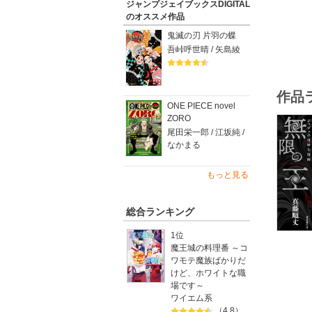
ジャンプジェイブックスDIGITAL
オクタビ
のオススメ作品
た。中南
経て、つ
鬼滅の刃 片羽の蝶
吾峠呼世晴 / 矢島綾
作品
ONE PIECE novel
ZORO
尾田栄一郎 / 江坂純 /
なかまる
もっと見る
総合ランキング
1位
魔王城の料理番 ～コ
ワモテ魔族ばかりだ
けど、ホワイトな職
場です～
ワイエム系
（4.8）