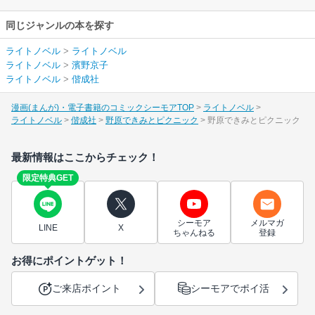
同じジャンルの本を探す
ライトノベル
>
ライトノベル
ライトノベル
>
濱野京子
ライトノベル
>
偕成社
漫画(まんが)・電子書籍のコミックシーモアTOP
ライトノベル
ライトノベル
偕成社
野原できみとピクニック
野原できみとピクニック
最新情報はここからチェック！
限定特典GET
シーモア
メルマガ
LINE
X
ちゃんねる
登録
お得にポイントゲット！
ご来店ポイント
シーモアでポイ活