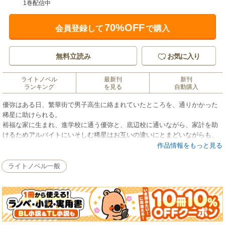
1巻配信中
70%OFF
会員登録して
で購入
無料立読み
お気に入り
ライトノベル
最新刊
新刊
ランキング
を見る
自動購入
優弥はある日、繁華街で男子高生に絡まれていたところを、通りかかった
稀星に助けられる。
裕福な家に生まれ、進学校に通う優弥と、底辺校に通いながら、家計を助
けるためアルバイトにいそしむ稀星はお互いの違いにとまどいながらも、
しだいに惹かれあっていく。
作品情報をもっと見る
育ってきた環境が、まったくちがう2人が恋に落ちたら、見える世界はどう
変わるのだろう。
ライトノベル一般
2人の恋が現代日本を映しだす、格差社会のラブストーリー。