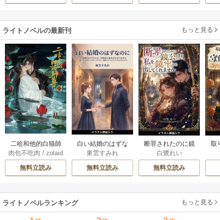
きたのがヤバい男
に売られる
だった件
もっと見る
ライトノベルの最新刊
白い結婚のはずな
二哈和他的白猫師
断罪されたのに鏡
取
東雲すみれ
肉包不吃肉
/
zolaid
白鷺れい
のに、旦那様の指
尊 5-6巻
公さまが私を鏡牢
女
a
/
石原理夏
先が止まりません
から出してくれま
科
無料立読み
無料立読み
無料立読み
（挿絵版） 1巻
せん（挿絵版） 1巻
軍
た
ます
もっと見る
ライトノベルランキング