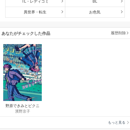
TL・レディコミ
BL
異世界・転生
お色気
履歴削除
あなたがチェックした作品
野原できみとピクニ
濱野京子
ック
もっと見る