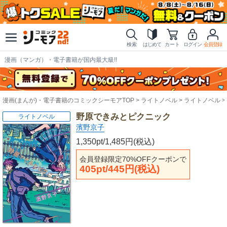
検索
はじめて
カート
ログイン
会員登録
漫画（マンガ）・電子書籍が国内最大級!!
漫画(まんが)・電子書籍のコミックシーモアTOP
ライトノベル
ライトノベル
野原できみとピクニック
ライトノベル
濱野京子
1,350pt/1,485円(税込)
会員登録限定70%OFFクーポンで
405pt/445円(税込)