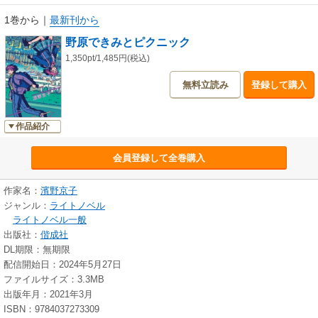
1巻から
｜
最新刊から
野原できみとピクニック
1,350pt/1,485円(税込)
無料立読み
登録して購入
作品紹介
会員登録して全巻購入
作家名：
濱野京子
ジャンル：
ライトノベル
ライトノベル一般
出版社：
偕成社
DL期限：無期限
配信開始日：2024年5月27日
ファイルサイズ：3.3MB
出版年月：2021年3月
ISBN：9784037273309