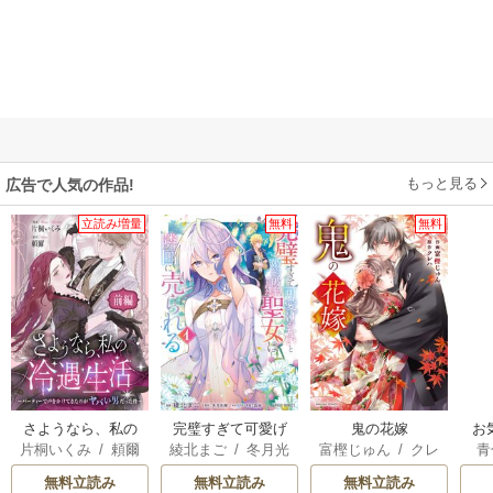
もっと見る
広告で人気の作品!
立読み増量
無料
無料
さようなら、私の
完璧すぎて可愛げ
鬼の花嫁
お
片桐いくみ
/
頼爾
綾北まご
/
冬月光
富樫じゅん
/
クレ
青
冷遇生活 ～パーテ
がないと婚約破棄
輝
/
昌未
ハ
ィーで声をかけて
された聖女は隣国
無料立読み
無料立読み
無料立読み