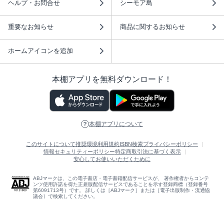
ヘルプ・お問合せ
シーモア島
重要なお知らせ
商品に関するお知らせ
ホームアイコンを追加
本棚アプリを無料ダウンロード！
本棚アプリについて
このサイトについて
推奨環境
利用規約
ISBN検索
プライバシーポリシー
情報セキュリティーポリシー
特定商取引法に基づく表示
安心してお使いいただくために
ABJマークは、この電子書店・電子書籍配信サービスが、 著作権者からコンテ
ンツ使用許諾を得た正規版配信サービスであることを示す登録商標（登録番号
第6091713号）です。 詳しくは［ABJマーク］または［電子出版制作・流通協
議会］で検索してください。
(C)NTTソルマーレ