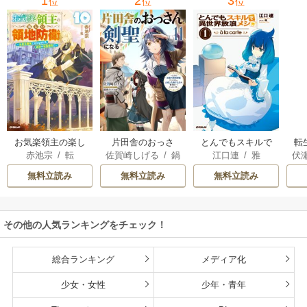
1
2
3
位
位
位
お気楽領主の楽し
片田舎のおっさ
とんでもスキルで
転
赤池宗
/
転
佐賀崎しげる
/
鍋
江口連
/
雅
伏
い領地防衛
ん、剣聖になる
異世界放浪メシ
島テツヒロ
～ただの田舎の剣
無料立読み
無料立読み
無料立読み
術師範だったの
に、大成した弟子
たちが俺を放って
その他の人気ランキングをチェック！
くれない件～
総合ランキング
メディア化
少女・女性
少年・青年