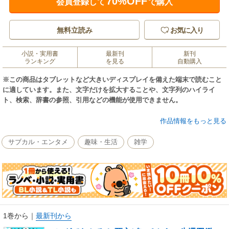
70%OFF
会員登録して
で購入
無料立読み
お気に入り
小説・実用書
最新刊
新刊
ランキング
を見る
自動購入
※この商品はタブレットなど大きいディスプレイを備えた端末で読むこと
に適しています。また、文字だけを拡大することや、文字列のハイライ
ト、検索、辞書の参照、引用などの機能が使用できません。
Xで大バズリ＆Yahoo！ ニューストップにも掲載された大人気マンガがつ
作品情報をもっと見る
いに単行本化！ 「日常に潜む死にやすいシチュエーションから生還する方
法」を描いたマンガ。川遊び、海遊びなど夏レジャーで起きやすい死亡事
サブカル・エンタメ
趣味・生活
雑学
故を防ぐ知識も多数収録！ 大人はもちろん、外遊び大好きなお子様にもぜ
ひ読ませたい一冊。
1巻から
｜
最新刊から