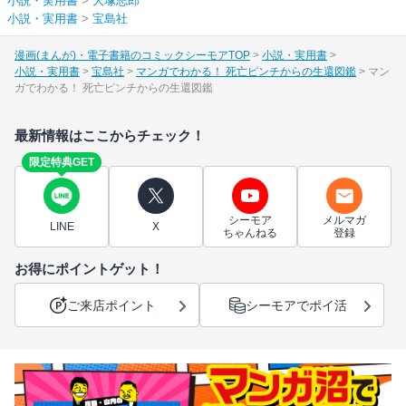
小説・実用書
>
大塚志郎
小説・実用書
>
宝島社
漫画(まんが)・電子書籍のコミックシーモアTOP
小説・実用書
小説・実用書
宝島社
マンガでわかる！ 死亡ピンチからの生還図鑑
マン
ガでわかる！ 死亡ピンチからの生還図鑑
最新情報はここからチェック！
限定特典GET
シーモア
メルマガ
LINE
X
ちゃんねる
登録
お得にポイントゲット！
ご来店ポイント
シーモアでポイ活