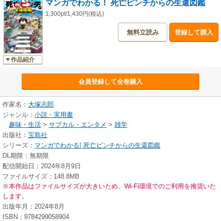
マンガでわかる！ 死亡ピンチからの生還図鑑
1,300pt/1,430円(税込)
無料立読み
登録して購入
作品紹介
会員登録して全巻購入
作家名：
大塚志郎
ジャンル：
小説・実用書
趣味・生活
>
サブカル・エンタメ
>
雑学
出版社：
宝島社
シリーズ：
マンガでわかる! 死亡ピンチからの生還図鑑
DL期限：無期限
配信開始日：2024年8月9日
ファイルサイズ：148.8MB
※本作品はファイルサイズが大きいため、Wi-Fi環境でのご利用を推奨いた
します。
出版年月：2024年8月
ISBN：9784299058904