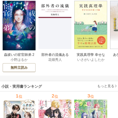
部外者の流儀ある
実践真理學 幸せな
蟲祓いの宦官師弟 2
あ
花畑秀人
いさがいよしたか
小野はるか
日、三木たかしの5
お金の使い方編 1巻
巻
せ
000曲を託されたぼ
無料立読み
くは、いかにして
その価値を最大化
したか 1巻
もっと見る
小説・実用書ランキング
1
2
3
位
位
位