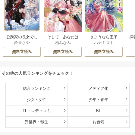
公爵家の長女でし
そして、あなたは
さようなら王子
拝
鈴音さや
柏みなみ
ハナミズキ
た
私を捨てる
様、どうか私のこ
様
とは忘れてくださ
無料立読み
無料立読み
無料立読み
い
その他の人気ランキングをチェック！
総合ランキング
メディア化
少女・女性
少年・青年
TL・レディコミ
BL
異世界・転生
お色気