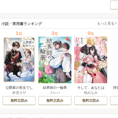
ー
もてなし 1巻
私の前世物語 1巻
もっと見る
小説・実用書ランキング
1
2
3
位
位
位
公爵家の長女でし
結界師の一輪華
そして、あなたは
拝
鈴音さや
クレハ
柏みなみ
た
私を捨てる
様
無料立読み
無料立読み
無料立読み