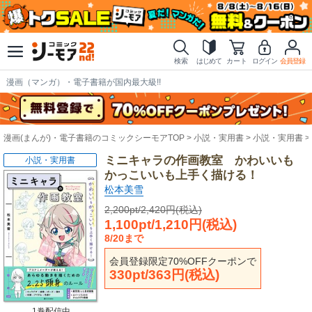
検索
はじめて
カート
ログイン
会員登録
漫画（マンガ）・電子書籍が国内最大級!!
漫画(まんが)・電子書籍のコミックシーモアTOP
小説・実用書
小説・実用書
ミニキャラの作画教室 かわいいも
小説・実用書
かっこいいも上手く描ける！
松本美雪
2,200pt/2,420円(税込)
1,100pt/1,210円(税込)
8/20まで
会員登録限定70%OFFクーポンで
330pt/363円(税込)
1巻配信中