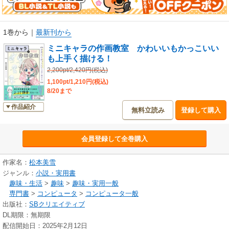
みに応えるワザも取り上げます。
●ダウンロード＆動画特典もついています！
1巻から
｜
最新刊から
・練習用トレス素材画像
・カバーイラストのタイムラプス動画
ミニキャラの作画教室 かわいいもかっこいい
も上手く描ける！
※カバー画像が異なる場合があります。
2,200pt/2,420円(税込)
1,100pt/1,210円(税込)
8/20まで
作品紹介
無料立読み
登録して購入
会員登録して全巻購入
作家名：
松本美雪
ジャンル：
小説・実用書
趣味・生活
>
趣味
>
趣味・実用一般
専門書
>
コンピュータ
>
コンピュータ一般
出版社：
SBクリエイティブ
DL期限：無期限
配信開始日：2025年2月12日