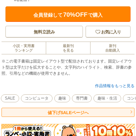
70%OFF
会員登録して
で購入
無料立読み
お気に入り
小説・実用書
最新刊
新刊
ランキング
を見る
自動購入
※この電子書籍は固定レイアウト型で配信されております。固定レイアウ
ト型は文字だけを拡大することや、文字列のハイライト、検索、辞書の参
照、引用などの機能が使用できません。
●動きのあるミニキャラを描くための知識をたっぷり詰め込みました！
作品情報をもっと見る
・ミニキャラの描き方が基本からわかります。
・ミニキャラの黄金バランス「2.25頭身」のルールとメリットが学べま
SALE
コンピュータ
趣味
専門書
趣味・生活
コン
す。
・8つのタイプのミニキャラ化を解説。個性を活かしたデザイン、表情パタ
値下げSALEページへ
ーン、感情演出、ポーズなど作例がもりだくさんです。
・バラエティに富んだミニキャラ衣服の描き方のコツを教えます。
・ミニキャラでおなじみの小道具の作画テクニックも理解できます。
・パーツごとの色塗りテクニックやキャラに合わせた配色など色塗りの悩