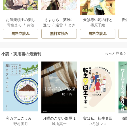
お気楽領主の楽し
さよなら、英雄に
天は赤い河のほと
夜
青色まろ
/
赤池
進む
/
遠雷
/
とき
篠原千絵
い領地防衛
なった旦那様 ～
り
は
宗
/
転
間
ただ祈るだけの役
無料立読み
無料立読み
無料立読み
立たずな妻のはず
でしたが……～
もっと見る
小説・実用書の最新刊
激
和カフェこよみ
月曜のこない部屋 1
実は私、転生９回
野村美月
城山真一
いろはママ
前
五月くんの夏のお
巻
生です マンガ