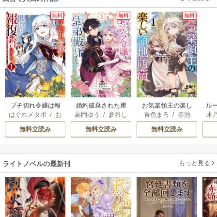
無料
無料
無料
ブチ切れ令嬢は報
婚約破棄された崖
お気楽領主の楽し
ル
はぐれメタボ
/
お
高岡ゆう
/
参谷し
青色まろ
/
赤池
木
復を誓いました。
っぷち令嬢は、帝
い領地防衛
令
おのいも
/
昌未
のぶ
/
雲屋ゆきお
宗
/
転
透
国の皇弟殿下と結
自
無料立読み
無料立読み
無料立読み
ばれる
もっと見る
ライトノベルの最新刊