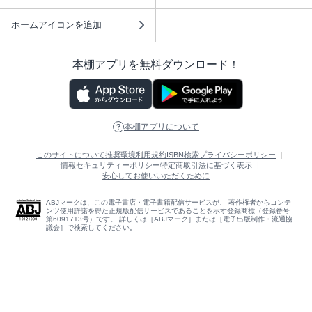
ホームアイコンを追加
本棚アプリを無料ダウンロード！
本棚アプリについて
このサイトについて
推奨環境
利用規約
ISBN検索
プライバシーポリシー
情報セキュリティーポリシー
特定商取引法に基づく表示
安心してお使いいただくために
ABJマークは、この電子書店・電子書籍配信サービスが、 著作権者からコンテ
ンツ使用許諾を得た正規版配信サービスであることを示す登録商標（登録番号
第6091713号）です。 詳しくは［ABJマーク］または［電子出版制作・流通協
議会］で検索してください。
(C)NTTソルマーレ