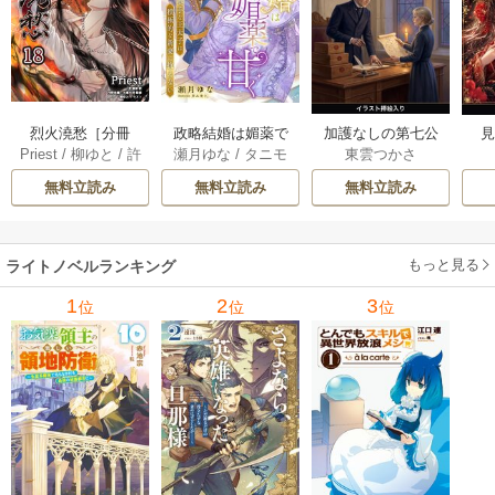
烈火澆愁［分冊
加護なしの第七公
政略結婚は媚薬で
Priest
/
柳ゆと
/
許
東雲つかさ
瀬月ゆな
/
タニモ
版］ 17-18巻
女は前世社畜OLで
甘く ～奥手な王太
が
源源
/
内野佳織
/
大
ト。
したので、異世界
子は積極的な新妻
に
無料立読み
無料立読み
無料立読み
場光洋
の宮廷書類を全部
に抗えない～ 1巻
まれ
回します（挿絵
版） 1巻
もっと見る
ライトノベルランキング
1
2
3
位
位
位