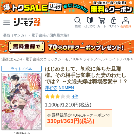
検索
はじめて
カート
ログイン
会員登録
漫画（マンガ）・電子書籍が国内最大級!!
漫画(まんが)・電子書籍のコミックシーモアTOP
ライトノベル
ライトノベル
はじめまして、初恋に落ちた旦那
ライトノベル
様。その相手は変装した妻のわたし
では？ ～文通夫婦は職場恋愛中！？
澤谷弥
NRMEN
4件
1,100pt/1,210円(税込)
会員登録限定70%OFFクーポンで
330pt/363円(税込)