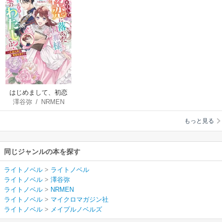
はじめまして、初恋
澤谷弥
/
NRMEN
に落ちた旦那様。そ
の相手は変装した妻
もっと見る
のわたしでは？
同じジャンルの本を探す
ライトノベル
>
ライトノベル
ライトノベル
>
澤谷弥
ライトノベル
>
NRMEN
ライトノベル
>
マイクロマガジン社
ライトノベル
>
メイプルノベルズ