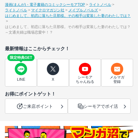
漫画(まんが)・電子書籍のコミックシーモアTOP
ライトノベル
ライトノベル
マイクロマガジン社
メイプルノベルズ
はじめまして、初恋に落ちた旦那様。その相手は変装した妻のわたしでは？
はじめまして、初恋に落ちた旦那様。その相手は変装した妻のわたしでは？
～文通夫婦は職場恋愛中！？
最新情報はここからチェック！
限定特典GET
シーモア
メルマガ
LINE
X
ちゃんねる
登録
お得にポイントゲット！
ご来店ポイント
シーモアでポイ活