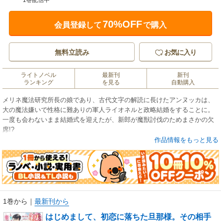
1巻配信中
70%OFF
会員登録して
で購入
無料立読み
お気に入り
ライトノベル
最新刊
新刊
ランキング
を見る
自動購入
メリネ魔法研究所長の娘であり、古代文字の解読に長けたアンヌッカは、
大の魔法嫌いで性格に難ありの軍人ライオネルと政略結婚をすることに。
一度も会わないまま結婚式を迎えたが、新郎が魔獣討伐のためまさかの欠
席!?
多忙を極め屋敷に帰らない夫との、手紙だけの冷めた夫婦生活が始まる。
作品情報をもっと見る
ある日、研究所に王国軍への研究員派遣の依頼が届く。
唯一の適任者であったアンヌッカは軍人の妻として体裁を守るべく、
親戚の名前を借り変装をした上で、夫のいる王国軍へ出向いた。
そこで派遣研究員と上官として、思わぬ形で初めて顔を合わせることに。
1巻から
｜
最新刊から
ところがライオネルは変装した妻だと気づかず、
はじめまして、初恋に落ちた旦那様。その相手
直属の部下と違って物怖じしない彼女に無自覚なまま惹かれていき――!?