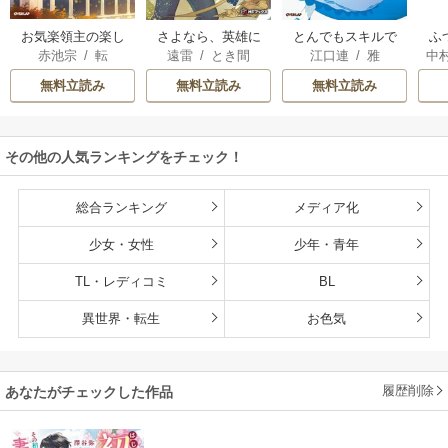
お気楽領主の楽し
さよなら、英雄に
とんでもスキルで
ふ
赤池宗
/
転
遠雷
/
とき間
江口連
/
雅
中
い領地防衛
なった旦那様 ～た
異世界放浪メシ
だ祈るだけの役立
無料立読み
無料立読み
無料立読み
たずな妻のはずで
したが……～
その他の人気ランキングをチェック！
総合ランキング
メディア化
少女・女性
少年・青年
TL・レディコミ
BL
異世界・転生
お色気
履歴削除
あなたがチェックした作品