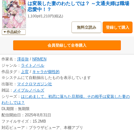
は変装した妻のわたしでは？ ～文通夫婦は職場
恋愛中！？
1,100pt/1,210円(税込)
無料立読み
登録して購入
作品紹介
会員登録して全巻購入
作家名：
澤谷弥
/
NRMEN
ジャンル：
ライトノベル
作品タグ：
上官
/
キャラが個性的
※システムにて自動抽出したものを表示しています
出版社：
マイクロマガジン社
雑誌：
メイプルノベルズ
シリーズ：
はじめまして、初恋に落ちた旦那様。その相手は変装した妻の
わたしでは？
DL期限：無期限
配信開始日：2025年8月31日
ファイルサイズ：15.2MB
対応ビューア：ブラウザビューア、本棚アプリ