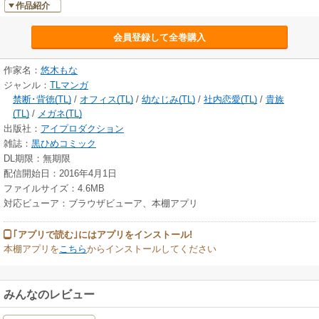
作品紹介
会員登録して全巻購入
作家名：
悠木もな
ジャンル：
TLマンガ
禁断･背徳(TL)
/
オフィス(TL)
/
幼なじみ(TL)
/
社内恋愛(TL)
/
貴族
(TL)
/
メガネ(TL)
出版社：
アイプロダクション
雑誌：
黒ひめコミック
DL期限：無期限
配信開始日：2016年4月1日
ファイルサイズ：4.6MB
対応ビューア：ブラウザビューア、本棚アプリ
｢アプリで読む｣にはアプリをインストール!
本棚アプリを
こちら
からインストールしてください
みんなのレビュー