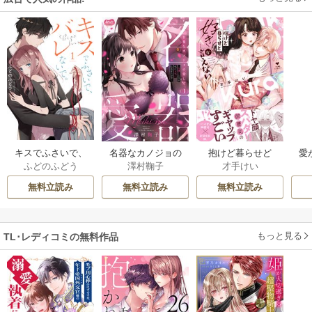
キスでふさいで、
名器なカノジョの
抱けど暮らせど
愛
ふどのふどう
澤村鞠子
才手けい
バレないで。【描
愛し方。 ～弁護士
「好き」が言えな
は
き下ろしおまけ付
上司が私に本気に
い【電子限定漫画
べ
無料立読み
無料立読み
無料立読み
き特装版】
なるそうです～
付き】
た
【単行本】
ス
下
もっと見る
TL･レディコミの無料作品