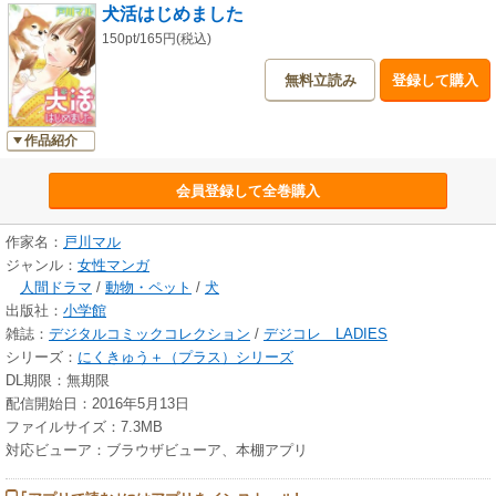
犬活はじめました
150pt/165円(税込)
無料立読み
登録して購入
作品紹介
会員登録して全巻購入
作家名：
戸川マル
ジャンル：
女性マンガ
人間ドラマ
/
動物・ペット
/
犬
出版社：
小学館
雑誌：
デジタルコミックコレクション
/
デジコレ LADIES
シリーズ：
にくきゅう＋（プラス）シリーズ
DL期限：無期限
配信開始日：2016年5月13日
ファイルサイズ：7.3MB
対応ビューア：ブラウザビューア、本棚アプリ