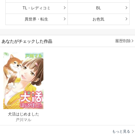
TL・レディコミ
BL
異世界・転生
お色気
履歴削除
あなたがチェックした作品
犬活はじめました
戸川マル
もっと見る