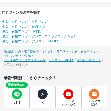
同じジャンルの本を探す
少女・女性マンガ
>
女性マンガ
少女・女性マンガ
>
戸川マル
少女・女性マンガ
>
小学館
少女・女性マンガ
>
デジタルコミックコレクション
少女・女性マンガ
>
デジコレ LADIES
漫画(まんが)・電子書籍のコミックシーモアTOP
少女・女性マンガ
女性マンガ
小学館
デジタルコミックコレクション
デジコレ LADIES
犬活はじめました
犬活はじめました
最新情報はここからチェック！
限定特典GET
シーモア
メルマガ
LINE
X
ちゃんねる
登録