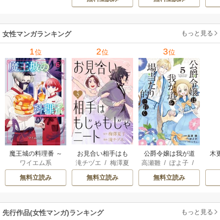
もっと見る
女性マンガランキング
1
2
3
位
位
位
魔王城の料理番 ～
お見合い相手はも
公爵令嬢は我が道
木
ワイエム系
滝チヅエ
/
梅澤夏
高瀬雛
/
ぽよ子
/
コワモテ魔族ばか
じゃもじゃニート
を場当たり的に行
子（エブリスタ）
にもし
りだけど、ホワイ
く
無料立読み
無料立読み
無料立読み
トな職場です～
もっと見る
先行作品(女性マンガ)ランキング