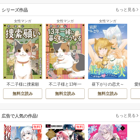
もっと見る
シリーズ作品
女性マンガ
女性マンガ
女性マンガ
不二子様に捜索願
不二子様と13年一
昼下がりの恋犬～
愛
い
緒に暮らすとこう
犬同士のBLってア
無料立読み
無料立読み
無料立読み
なる
リ!?
もっと見る
広告で人気の作品!
無料
無料