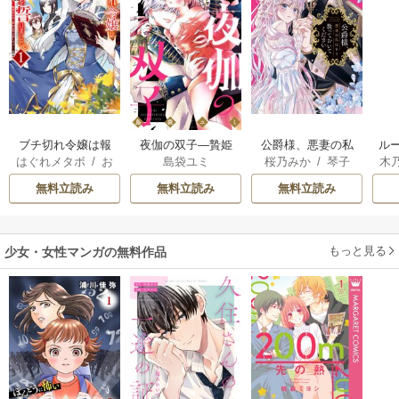
ブチ切れ令嬢は報
夜伽の双子―贄姫
公爵様、悪妻の私
ル
はぐれメタボ
/
お
島袋ユミ
桜乃みか
/
琴子
木
復を誓いました。
は二人の王子に愛
はもう放っておい
令
おのいも
/
昌未
透
される―
てください
自
無料立読み
無料立読み
無料立読み
もっと見る
少女・女性マンガの無料作品