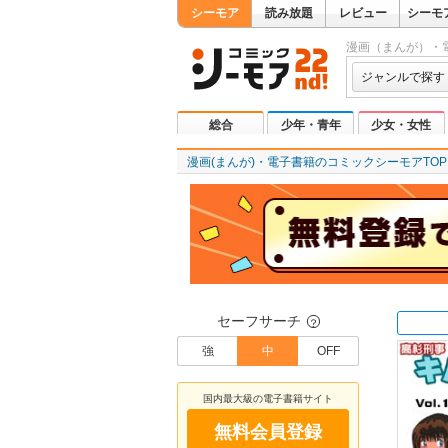
シーモア
読み放題
レビュー
シーモ
漫画（まんが）・
ジャンルで探す
総合
少年・青年
少女・女性
漫画(まんが)・電子書籍のコミックシーモアTOP
セーフサーチ
？
強
中
OFF
国内最大級の電子書籍サイト
無料会員登録