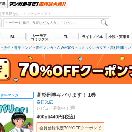
ア島
電子書籍ならコミックシーモア！
シーモア
BL
TL
ライトノベル
小説・実用書
コミックス
少年・青年マンガ
青年マンガ
A-WAGON
コミックレガリア
高杉刑事キバ
高杉刑事キバります！ 1巻
青年マンガ
春日光広
レビュー募集中！
400pt/440円(税込)
会員登録限定70%OFFクーポンで