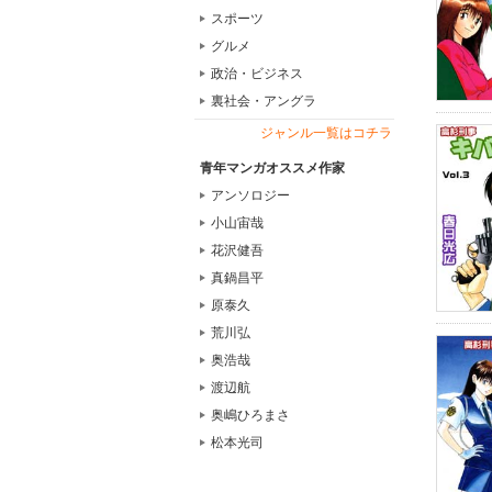
スポーツ
グルメ
政治・ビジネス
裏社会・アングラ
ジャンル一覧はコチラ
青年マンガオススメ作家
アンソロジー
小山宙哉
花沢健吾
真鍋昌平
原泰久
荒川弘
奥浩哉
渡辺航
奥嶋ひろまさ
松本光司