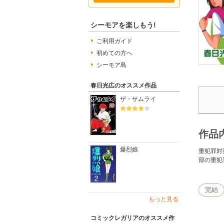
シーモアを楽しもう!
ご利用ガイド
初めての方へ
シーモア島
春日光広のオススメ作品
ザ・サムライ
作品
爆烈娘
重犯罪対
部の重犯
完結
もっと見る
コミックレガリアのオススメ作