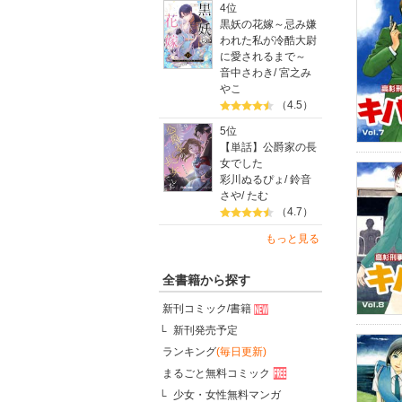
4位
黒妖の花嫁～忌み嫌
われた私が冷酷大尉
に愛されるまで～
音中さわき
/
宮之み
やこ
（4.5）
5位
【単話】公爵家の長
女でした
彩川ぬるぴょ
/
鈴音
さや
/
たむ
（4.7）
もっと見る
全書籍から探す
新刊コミック/書籍
新刊発売予定
ランキング
(毎日更新)
まるごと無料コミック
少女・女性無料マンガ