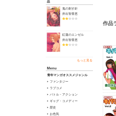
品
鬼の刺す針
井出智香恵
作品
紅蓮のエンゼル
井出智香恵
もっと見る
Menu
青年マンガオススメジャンル
ファンタジー
ラブコメ
バトル・アクション
ギャグ・コメディー
歴史
お色気