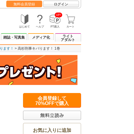
無料会員登録
ログイン
UP!
はじめて
ヘルプ
PT購入
カート
ライト
雑誌・写真集
メディア化
アダルト
ります！
高杉刑事キバります！ 1巻
会員登録して
70%OFFで購入
お気に入りに追加