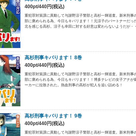
400pt/440円(税込)
重犯罪対策課に異動して与謝野涼子警部と高杉一輝巡査。新米刑事
部に褒められる為、今日もキバリます！！元涼子のパートナーだっ
北を感じる高杉。涼子も幸田に対する好意は変わらないようだが・
高杉刑事キバります！ 8巻
400pt/440円(税込)
重犯罪対策課に異動して与謝野涼子警部と高杉一輝巡査。新米刑事
部に褒められる為、今日もキバリます！！博多テレビの女子アナが
ーカーに拉致された。熱血刑事の高杉が犯人を追い詰める！
高杉刑事キバります！ 9巻
400pt/440円(税込)
重犯罪対策課に異動して与謝野涼子警部と高杉一輝巡査。新米刑事