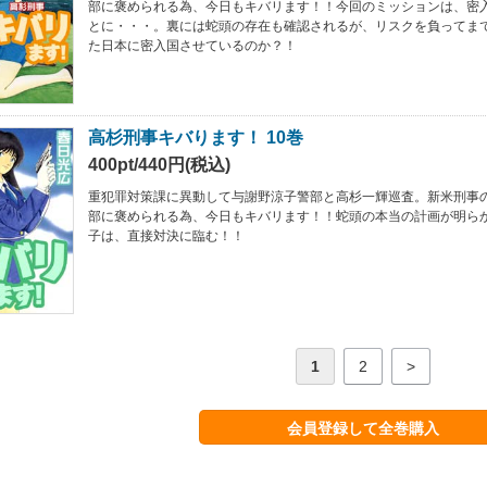
部に褒められる為、今日もキバリます！！今回のミッションは、密
とに・・・。裏には蛇頭の存在も確認されるが、リスクを負ってま
た日本に密入国させているのか？！
高杉刑事キバります！ 10巻
400pt/440円(税込)
重犯罪対策課に異動して与謝野涼子警部と高杉一輝巡査。新米刑事
部に褒められる為、今日もキバリます！！蛇頭の本当の計画が明ら
子は、直接対決に臨む！！
1
2
>
会員登録して全巻購入