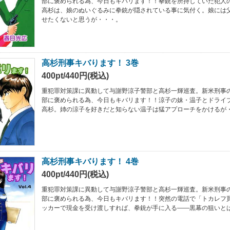
部に褒められる為、今日もキバリます！！拳銃を所持していた犯人
高杉は、娘のぬいぐるみに拳銃が隠されている事に気付く。娘には
せたくないと思うが・・・。
高杉刑事キバります！ 3巻
400pt/440円(税込)
重犯罪対策課に異動して与謝野涼子警部と高杉一輝巡査。新米刑事
部に褒められる為、今日もキバリます！！涼子の妹・温子とドライ
高杉。姉の涼子を好きだと知らない温子は猛アプローチをかけるが
高杉刑事キバります！ 4巻
400pt/440円(税込)
重犯罪対策課に異動して与謝野涼子警部と高杉一輝巡査。新米刑事
部に褒められる為、今日もキバリます！！突然の電話で「トカレフ
ッカーで現金を受け渡しすれば、拳銃が手に入る――黒幕の狙いと