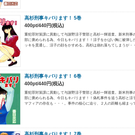
高杉刑事キバります！ 5巻
400pt/440円(税込)
重犯罪対策課に異動して与謝野涼子警部と高杉一輝巡査。新米刑事
部に褒められる為、今日もキバリます！！涼子をかばい胸に被弾し
ッキを貫通し、涼子の顔をかすめる。高杉は崩れ落ちてしまうが・
高杉刑事キバります！ 6巻
400pt/440円(税込)
重犯罪対策課に異動して与謝野涼子警部と高杉一輝巡査。新米刑事
部に褒められる為、今日もキバリます！！偽札事件を追う高杉と涼
マフィアの存在も・・・。事件の核心に迫り、２人の距離も縮まっ
高杉刑事キバります！ 7巻