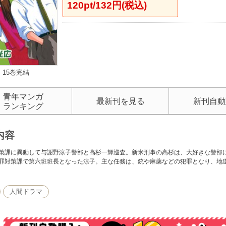
120pt/132円(税込)
15巻完結
青年マンガ
最新刊を見る
新刊自動
ランキング
内容
策課に異動して与謝野涼子警部と高杉一輝巡査。新米刑事の高杉は、大好きな警部
罪対策課で第六班班長となった涼子。主な任務は、銃や麻薬などの犯罪となり、地
人間ドラマ