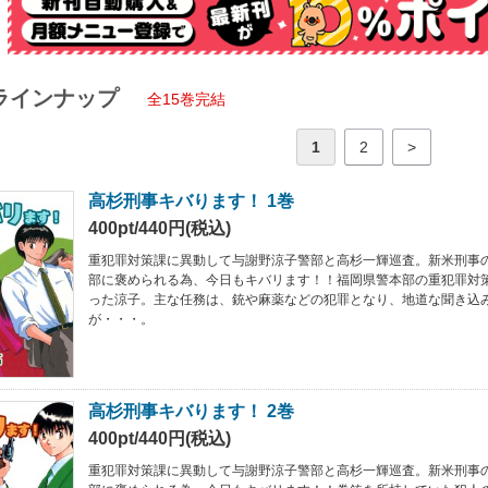
ラインナップ
全15巻完結
1
2
>
高杉刑事キバります！ 1巻
400pt/440円(税込)
重犯罪対策課に異動して与謝野涼子警部と高杉一輝巡査。新米刑事
部に褒められる為、今日もキバリます！！福岡県警本部の重犯罪対
った涼子。主な任務は、銃や麻薬などの犯罪となり、地道な聞き込
が・・・。
高杉刑事キバります！ 2巻
400pt/440円(税込)
重犯罪対策課に異動して与謝野涼子警部と高杉一輝巡査。新米刑事