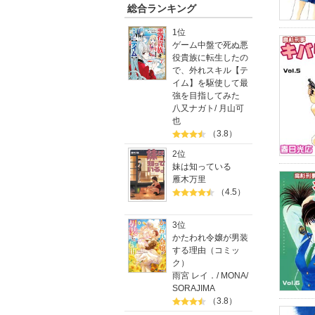
総合ランキング
1位
ゲーム中盤で死ぬ悪
役貴族に転生したの
で、外れスキル【テ
イム】を駆使して最
強を目指してみた
八又ナガト
/
月山可
也
（3.8）
2位
妹は知っている
雁木万里
（4.5）
3位
かたわれ令嬢が男装
する理由（コミッ
ク）
雨宮 レイ．
/
MONA
/
SORAJIMA
（3.8）