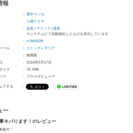
情報
：
青年マンガ
人間ドラマ
：
店長
/
マフィア
/
課長
※システムにて自動抽出したものを表示しています
：
A-WAGON
ーベル
：
コミックレガリア
：
無期限
日
：
2016年5月27日
サイズ
：
76.7MB
ーア
：
ブラウザビューア
ェアする
：
ュー
事キバります！のレビュー
募集中！