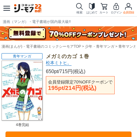
検索
はじめて
カート
ログイン
会員登録
漫画（マンガ）・電子書籍が国内最大級!!
漫画(まんが)・電子書籍のコミックシーモアTOP
少年・青年マンガ
青年マンガ
メガミのカゴ １巻
青年マンガ
松本ミトヒ。
650pt/715円(税込)
会員登録限定70%OFFクーポンで
195pt/214円(税込)
4巻完結