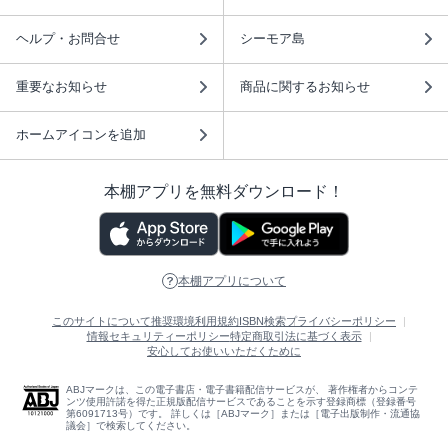
ヘルプ・お問合せ
シーモア島
重要なお知らせ
商品に関するお知らせ
ホームアイコンを追加
本棚アプリを無料ダウンロード！
本棚アプリについて
このサイトについて
推奨環境
利用規約
ISBN検索
プライバシーポリシー
情報セキュリティーポリシー
特定商取引法に基づく表示
安心してお使いいただくために
ABJマークは、この電子書店・電子書籍配信サービスが、 著作権者からコンテ
ンツ使用許諾を得た正規版配信サービスであることを示す登録商標（登録番号
第6091713号）です。 詳しくは［ABJマーク］または［電子出版制作・流通協
議会］で検索してください。