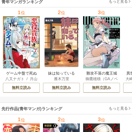
もっと見る
青年マンガランキング
れ
メ
1
2
3
位
位
位
ぁ
ゲーム中盤で死ぬ
妹は知っている
難攻不落の魔王城
異
八又ナガト
/
月山
雁木万里
御鷹穂積（GAノベ
大
悪役貴族に転生し
へようこそ～デバ
は
可也
ル／SBクリエイテ
Ａ
たので、外れスキ
フは不要と勇者パ
出
無料立読み
無料立読み
無料立読み
ィブ刊）
/
蚕堂j1
ル【テイム】を駆
ーティーを追い出
で
/
弓取葵
/
平石
使して最強を目指
された黒魔導士、
サ
六
/
ユウヒ
してみた
魔王軍の最高幹部
もっと見る
先行作品(青年マンガ)ランキング
に迎えられる～
1
2
3
位
位
位