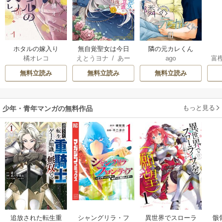
ホタルの嫁入り
無自覚聖女は今日
隣の元カレくん
橘オレコ
えとうヨナ
/
あー
ago
富
も無意識に力を垂
もんど
/
あんべよ
れ流す ～公爵家
無料立読み
無料立読み
無料立読み
しろう
の落ちこぼれ令
嬢、嫁ぎ先で幸せ
を掴み取る～
もっと見る
少年・青年マンガの無料作品
追放された転生重
シャングリラ・フ
異世界でスローラ
骸