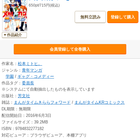
650pt/715円(税込)
無料立読み
登録して購入
作品紹介
会員登録して全巻購入
作家名：
松本ミトヒ。
ジャンル：
青年マンガ
学園
/
ギャグ・コメディー
作品タグ：
委員長
※システムにて自動抽出したものを表示しています
出版社：
芳文社
雑誌：
まんがタイムきららフォワード
/
まんがタイムKRコミックス
DL期限：無期限
配信開始日：2016年6月3日
ファイルサイズ：39.2MB
ISBN：9784832277182
対応ビューア：ブラウザビューア、本棚アプリ