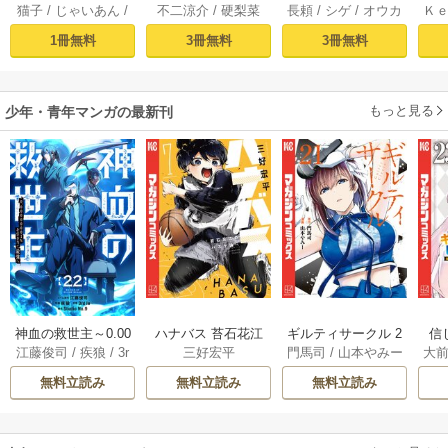
猫子
/
じゃいあん
/
不二涼介
/
硬梨菜
長頼
/
シゲ
/
オウカ
Ｋ
騎士はゲーム知識
ロンティア（１）
イフを（願望） 1
異
武六甲理衣
で無双する（１）
～クソゲーハン
1冊無料
3冊無料
3冊無料
ター、神ゲーに挑
まんとす～
もっと見る
少年・青年マンガの最新刊
神血の救世主～0.00
ハナバス 苔石花江
ギルティサークル 2
信
江藤俊司
/
疾狼
/
3r
三好宏平
門馬司
/
山本やみー
大
000001％を引き当
のバスケ論 7巻
1巻
に
d Ie
/
Studio No.9
て最強へ～【電子
で
無料立読み
無料立読み
無料立読み
書籍特典付】 22巻
ギ
ャ
の