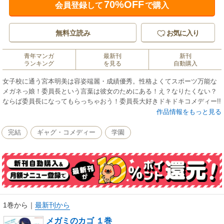
70%OFF
会員登録して
で購入
無料立読み
お気に入り
青年マンガ
最新刊
新刊
ランキング
を見る
自動購入
女子校に通う宮本明美は容姿端麗・成績優秀。性格よくてスポーツ万能な
メガネっ娘！委員長という言葉は彼女のためにある！え？なりたくない？
ならば委員長になってもらっちゃおう！委員長大好きドキドキコメディー!!
作品情報をもっと見る
完結
ギャグ・コメディー
学園
1巻から
｜
最新刊から
メガミのカゴ １巻