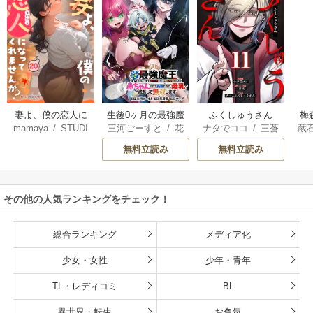
妻よ、僕の恋人に
生後0ヶ月の最強魔
ふくしゅうさん
梅
mamaya
/
STUDI
三河ごーすと
/
花
ナタでココ
/
三蒼
蔵
なってくれません
王 食べるだけ強
O ZOON
房雪
/
マップ
核
/
チームふくし
カ
か？
くなるチート能力
無料立読み
無料立読み
ゅうさん
持ち転生者だけど
赤ちゃんなので英
雄たちの母乳で成
その他の人気ランキングをチェック！
長して無双します
総合ランキング
メディア化
少女・女性
少年・青年
TL・レディコミ
BL
異世界・転生
お色気