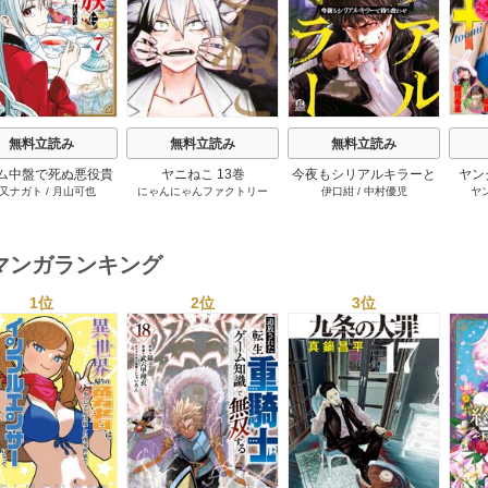
無料立読み
無料立読み
無料立読み
ム中盤で死ぬ悪役貴
ヤニねこ 13巻
今夜もシリアルキラーと
ヤン
又ナガト
/
月山可也
にゃんにゃんファクトリー
伊口紺
/
中村優児
ヤ
転生したので、外れ
待ち合わせ 5巻
ル【テイム】を駆使
最強を目指してみた
7巻
マンガランキング
1位
2位
3位
s