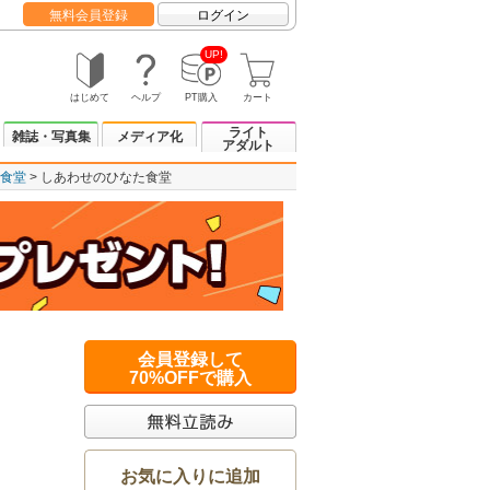
無料会員登録
ログイン
UP!
はじめて
ヘルプ
PT購入
カート
ライト
雑誌・写真集
メディア化
アダルト
食堂
しあわせのひなた食堂
会員登録して
70%OFFで購入
お気に入りに追加