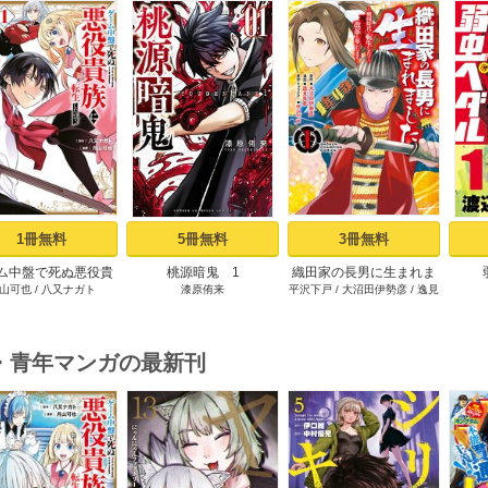
s
1冊無料
5冊無料
3冊無料
ム中盤で死ぬ悪役貴
桃源暗鬼 1
織田家の長男に生まれま
山可也
/
八又ナガト
漆原侑来
平沢下戸
/
大沼田伊勢彦
/
逸見
転生したので、外れ
した～戦国時代に転生し
兎歌
ル【テイム】を駆使
たけど、死にたくないの
最強を目指してみた
で改革を起こします～ 1
（１）
・青年マンガの最新刊
s