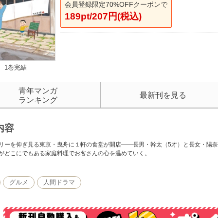
会員登録限定70%OFFクーポンで
189pt/207円(税込)
1巻完結
青年マンガ
最新刊を見る
ランキング
内容
リーを仰ぎ見る東京・曳舟に１軒の食堂が開店――長男・幹太（5才）と長女・陽奈
がどこにでもある家庭料理でお客さんの心を温めていく。
グルメ
人間ドラマ