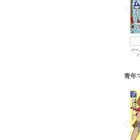
o
v
P
r
e
i
u
ゲー
八
族に
スキ
して
青年
o
v
P
r
e
i
u