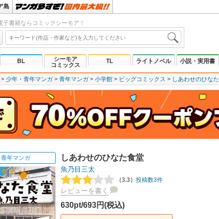
ア島
電子書籍ならコミックシーモア！
シーモア
BL
TL
ライトノベル
小説・実用書
コミックス
少年・青年マンガ
青年マンガ
小学館
ビッグコミックス
しあわせのひなた
しあわせのひなた食堂
青年マンガ
魚乃目三太
（3.3）
投稿数3件
レビューを書く
630pt/693円(税込)