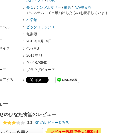
人間ドラマ
/
グルメ
：
長女
/
シングルマザー
/
長男
/
心が温まる
※システムにて自動抽出したものを表示しています
：
小学館
ーベル
：
ビッグコミックス
：
無期限
日
：
2016年8月19日
サイズ
：
45.7MB
：
2016年7月
：
4091878040
ーア
：
ブラウザビューア
ェアする
：
ュー
せのひなた食堂のレビュー
：
3.3
3件のレビューをみる
レビュー投稿で最大1000pt!
レビューを書く