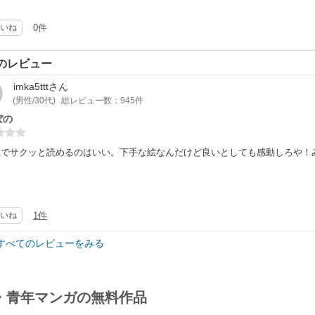
のバランスも参考にします。
いね
0件
のレビュー
imka5ttt
さん
(男性/30代)
総レビュー数：945件
ぼの
系でサクッと読めるのはいい。下手な絵なんだけど良いとしても感動しろや！
いね
1件
すべてのレビューをみる
・青年マンガの無料作品