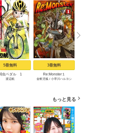
N
x
e
t
5冊無料
3冊無料
2冊無料
弱虫ペダル 1
Re:Monster１
サイコアイズ 1
あくま
渡辺航
金斬児狐
/
小早川ハルヨシ
カトウタカヒロ
もっと見る