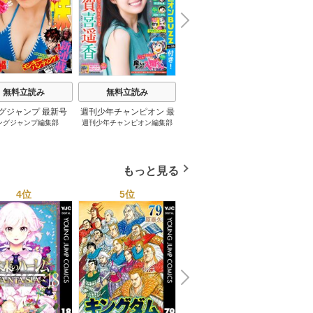
N
x
e
t
無料立読み
無料立読み
無料立読み
グジャンプ 最新号
週刊少年チャンピオン 最
妹は知っている 8巻
グラ
ングジャンプ編集部
週刊少年チャンピオン編集部
雁木万里
桂
新号
もっと見る
4位
5位
6位
N
x
e
t