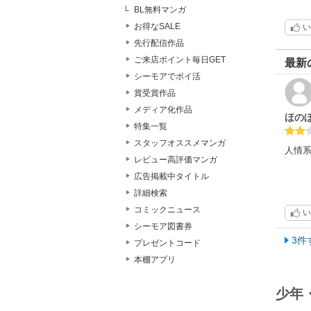
献立
BL無料マンガ
お得なSALE
い
先行配信作品
ご来店ポイント毎日GET
最新
シーモアでポイ活
賞受賞作品
メディア化作品
ほの
特集一覧
スタッフオススメマンガ
人情
レビュー高評価マンガ
広告掲載中タイトル
詳細検索
コミックニュース
い
シーモア図書券
3件
プレゼントコード
本棚アプリ
少年