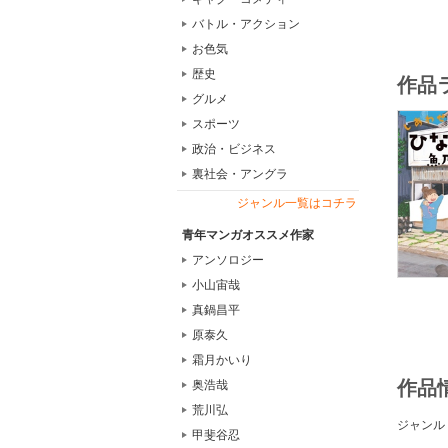
バトル・アクション
お色気
歴史
作品
グルメ
スポーツ
政治・ビジネス
裏社会・アングラ
ジャンル一覧はコチラ
青年マンガオススメ作家
アンソロジー
小山宙哉
真鍋昌平
原泰久
霜月かいり
作品
奥浩哉
荒川弘
ジャンル
甲斐谷忍