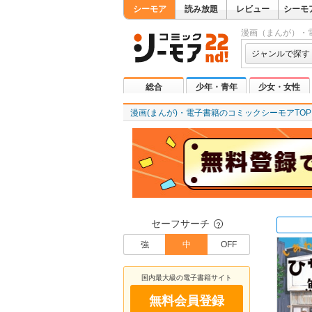
シーモア
読み放題
レビュー
シーモ
漫画（まんが）・
ジャンルで探す
総合
少年・青年
少女・女性
漫画(まんが)・電子書籍のコミックシーモアTOP
セーフサーチ
？
強
中
OFF
国内最大級の電子書籍サイト
無料会員登録