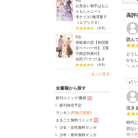
4位
お見合い相手はもじ
ゃもじゃニート
高評
滝チヅエ
/
梅澤夏子
（エブリスタ）
（4.6）
5位
読ん
傍観者の恋【初回限
定ペーパー付】【電
子限定特典付】
どう
吉田了
/
ナツ
/
あき
かも
（4.6）
“し
が進む
もっと見る
でも
い
全書籍から探す
新刊コミック/書籍
新刊発売予定
泣き
ランキング
(毎日更新)
まるごと無料コミック
時代
少女・女性無料マンガ
切な
家の
少年・青年無料マンガ