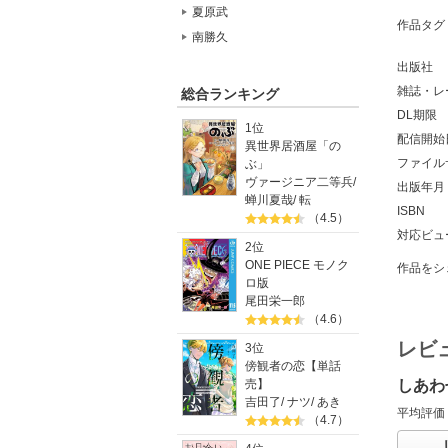
夏原武
作品タグ
南勝久
出版社
雑誌・レ
総合ランキング
DL期限
1位
配信開始
異世界居酒屋「の
ファイル
ぶ」
ヴァージニア二等兵
/
出版年月
蝉川夏哉
/
転
ISBN
（4.5）
対応ビュ
2位
ONE PIECE モノク
作品をシ
ロ版
尾田栄一郎
（4.6）
レビ
3位
傍観者の恋【単話
しあわ
売】
吉田了
/
ナツ
/
あき
平均評価
（4.7）