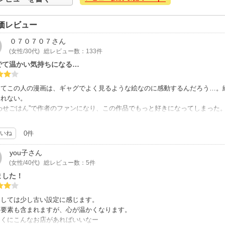
価レビュー
０７０７０７
さん
(女性/30代)
総レビュー数：133件
でて温かい気持ちになる…
してこの人の漫画は、ギャグでよく見るような絵なのに感動するんだろう…。
しれない。
あわせごはん”で作者のファンになり、この作品でもっと好きになってしまった
とは思えず(飲食店の経営は非常に厳しい事を知っているので)、星は四つに
、この作者の漫画は大好き。
いね
0件
you子
さん
(女性/40代)
総レビュー数：5件
ました！
としては少し古い設定に感じます。
い要素も含まれますが、心が温かくなります。
近くにこんなお店があればいいなー