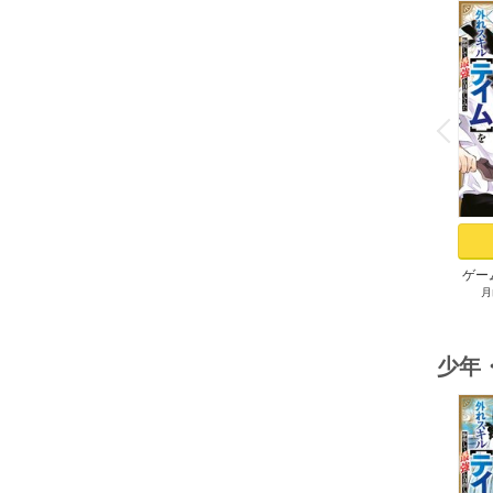
o
v
P
r
e
i
u
ゲー
月
族に
スキ
して
少年