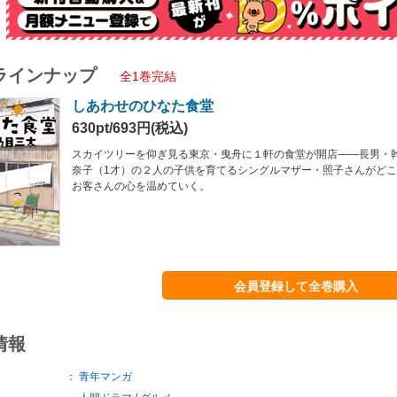
ラインナップ
全1巻完結
しあわせのひなた食堂
630pt/693円(税込)
スカイツリーを仰ぎ見る東京・曳舟に１軒の食堂が開店――長男・
奈子（1才）の２人の子供を育てるシングルマザー・照子さんがど
お客さんの心を温めていく。
会員登録して全巻購入
情報
：
青年マンガ