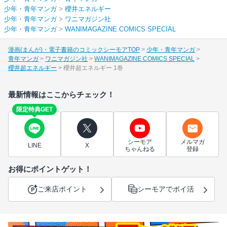
少年・青年マンガ
>
櫻井エネルギー
少年・青年マンガ
>
ワニマガジン社
少年・青年マンガ
>
WANIMAGAZINE COMICS SPECIAL
漫画(まんが)・電子書籍のコミックシーモアTOP
少年・青年マンガ
青年マンガ
ワニマガジン社
WANIMAGAZINE COMICS SPECIAL
櫻井超エネルギー
櫻井超エネルギー 1巻
最新情報はここからチェック！
限定特典GET
シーモア
メルマガ
LINE
X
ちゃんねる
登録
お得にポイントゲット！
ご来店ポイント
シーモアでポイ活