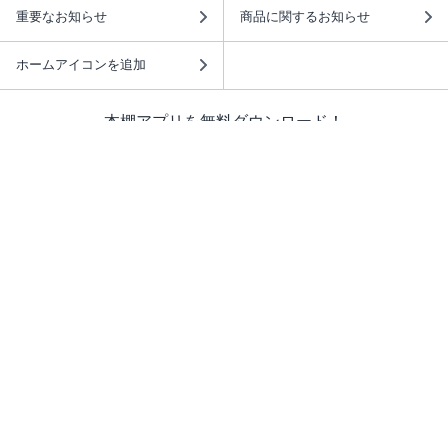
重要なお知らせ
商品に関するお知らせ
ホームアイコンを追加
本棚アプリを無料ダウンロード！
本棚アプリについて
このサイトについて
推奨環境
利用規約
ISBN検索
プライバシーポリシー
情報セキュリティーポリシー
特定商取引法に基づく表示
安心してお使いいただくために
ABJマークは、この電子書店・電子書籍配信サービスが、 著作権者からコンテ
ンツ使用許諾を得た正規版配信サービスであることを示す登録商標（登録番号
第6091713号）です。 詳しくは［ABJマーク］または［電子出版制作・流通協
議会］で検索してください。
(C)NTTソルマーレ