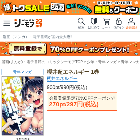
検索
はじめて
カート
ログイン
会員登録
漫画（マンガ）・電子書籍が国内最大級!!
漫画(まんが)・電子書籍のコミックシーモアTOP
少年・青年マンガ
青年マンガ
櫻井超エネルギー 1巻
青年マンガ
櫻井エネルギー
900pt/990円(税込)
会員登録限定70%OFFクーポンで
270pt/297円(税込)
1巻完結