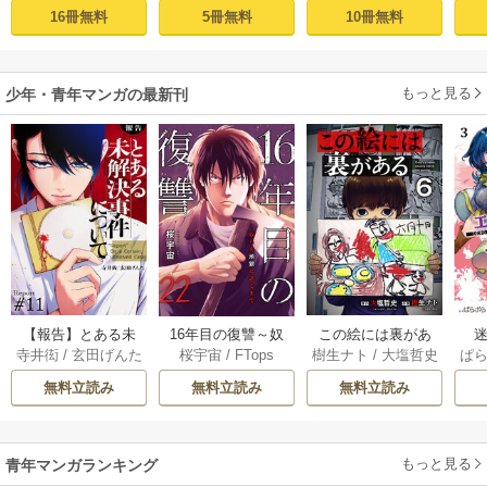
16冊無料
5冊無料
10冊無料
もっと見る
少年・青年マンガの最新刊
【報告】とある未
16年目の復讐～奴
この絵には裏があ
迷
寺井衒
/
玄田げんた
桜宇宙
/
FTops
樹生ナト
/
大塩哲史
ぱ
解決事件について 1
らを地獄に送るま
る 6巻
1巻
で 22巻
無料立読み
無料立読み
無料立読み
もっと見る
青年マンガランキング