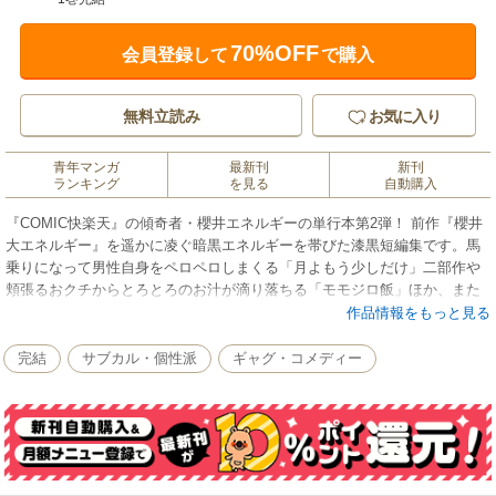
70%OFF
会員登録して
で購入
無料立読み
お気に入り
青年マンガ
最新刊
新刊
ランキング
を見る
自動購入
『COMIC快楽天』の傾奇者・櫻井エネルギーの単行本第2弾！ 前作『櫻井
大エネルギー』を遥かに凌ぐ暗黒エネルギーを帯びた漆黒短編集です。馬
乗りになって男性自身をペロペロしまくる「月よもう少しだけ」二部作や
頬張るおクチからとろとろのお汁が滴り落ちる「モモジロ飯」ほか、また
しても全年齢という免罪符を盾に青少年の漫然な育成を阻害する完全無修
作品情報をもっと見る
正コミックが正規ルートから流出。誠に遺憾ながら街の本屋さんで何冊で
も買えてしまう1冊です。
完結
サブカル・個性派
ギャグ・コメディー