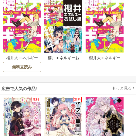
櫻井大エネルギー
櫻井エネルギーお
櫻井大エネルギー
試し版
無料お試し版
無料立読み
もっと見る
広告で人気の作品!
無料
無料