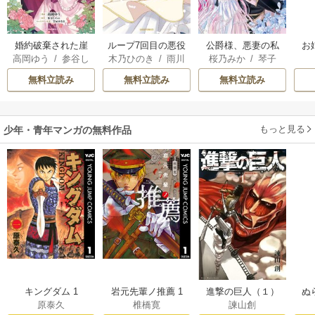
婚約破棄された崖
ループ7回目の悪役
公爵様、悪妻の私
お
高岡ゆう
/
参谷し
木乃ひのき
/
雨川
桜乃みか
/
琴子
っぷち令嬢は、帝
令嬢は、元敵国で
はもう放っておい
のぶ
/
雲屋ゆきお
透子
/
八美☆わん
国の皇弟殿下と結
自由気ままな花嫁
てください
無料立読み
無料立読み
無料立読み
ばれる
生活を満喫する
もっと見る
少年・青年マンガの無料作品
キングダム 1
岩元先輩ノ推薦 1
進撃の巨人（１）
ぬ
原泰久
椎橋寛
諫山創