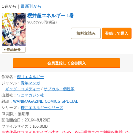
1巻から
｜
最新刊から
櫻井超エネルギー 1巻
900pt/990円(税込)
無料立読み
登録して購入
作品紹介
会員登録して全巻購入
作家名：
櫻井エネルギー
ジャンル：
青年マンガ
ギャグ・コメディー
/
サブカル・個性派
出版社：
ワニマガジン社
雑誌：
WANIMAGAZINE COMICS SPECIAL
シリーズ：
櫻井エネルギーシリーズ
DL期限：無期限
配信開始日：2016年8月20日
ファイルサイズ：166.8MB
※本作品はファイルサイズが大きいため、Wi-Fi環境でのご利用を推奨いた