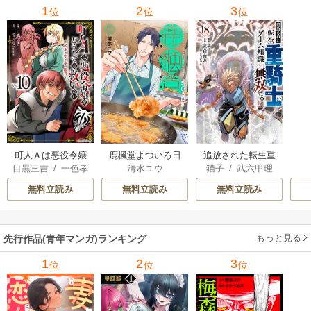
1
2
3
位
位
位
町人Ａは悪役令嬢
追放された転生重
鹿楓堂よついろ日
目黒三吉
/
一色孝
猫子
/
武六甲理
清水ユウ
をどうしても救い
騎士はゲーム知識
和
太郎
/
Parum
衣
/
じゃいあん
たい ～どぶと空
で無双する
無料立読み
無料立読み
無料立読み
と氷の姫君～
もっと見る
先行作品(青年マンガ)ランキング
1
2
3
位
位
位