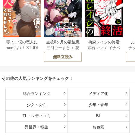
妻よ、僕の恋人に
生後0ヶ月の最強魔
梅森レイジの終活
mamaya
/
STUDI
三河ごーすと
/
花
蔵石ユウ
/
イナベ
ナ
なってくれません
王 食べるだけ強
O ZOON
房雪
/
マップ
カズ
/
STUDIO ZO
核
か？
くなるチート能力
無料立読み
ON
持ち転生者だけど
赤ちゃんなので英
雄たちの母乳で成
その他の人気ランキングをチェック！
長して無双します
総合ランキング
メディア化
少女・女性
少年・青年
TL・レディコミ
BL
異世界・転生
お色気