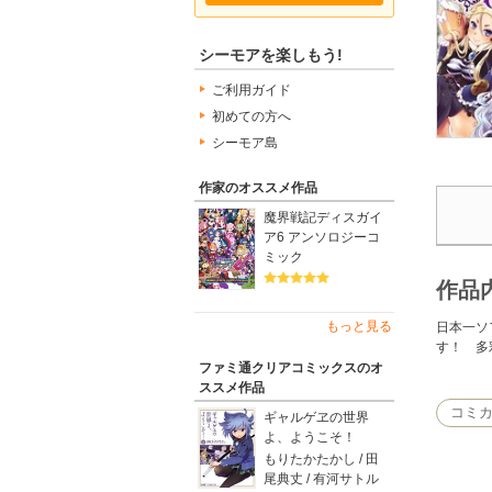
シーモアを楽しもう!
ご利用ガイド
初めての方へ
シーモア島
作家のオススメ作品
魔界戦記ディスガイ
ア6 アンソロジーコ
ミック
作品
もっと見る
日本一ソ
す！ 多
ファミ通クリアコミックスのオ
ススメ作品
コミカ
ギャルゲヱの世界
よ、ようこそ！
もりたかたかし / 田
尾典丈 / 有河サトル