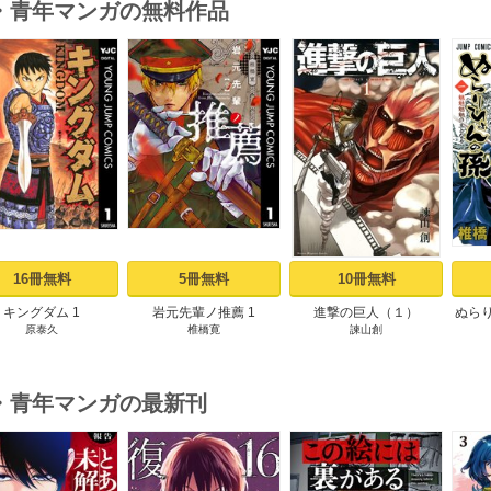
・青年マンガの無料作品
s
16冊無料
5冊無料
10冊無料
キングダム 1
岩元先輩ノ推薦 1
進撃の巨人（１）
ぬら
原泰久
椎橋寛
諫山創
・青年マンガの最新刊