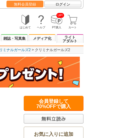
無料会員登録
ログイン
UP!
はじめて
ヘルプ
PT購入
カート
ライト
雑誌・写真集
メディア化
アダルト
リミナルガールズ2
クリミナルガールズ2
会員登録して
70%OFFで購入
お気に入りに追加