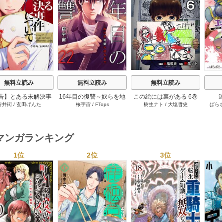
s
無料立読み
無料立読み
無料立読み
告】とある未解決事
16年目の復讐～奴らを地
この絵には裏がある 6巻
寺井衒
/
玄田げんた
桜宇宙
/
FTops
樹生ナト
/
大塩哲史
ぱら
件について 11巻
獄に送るまで 22巻
マンガランキング
1位
2位
3位
s