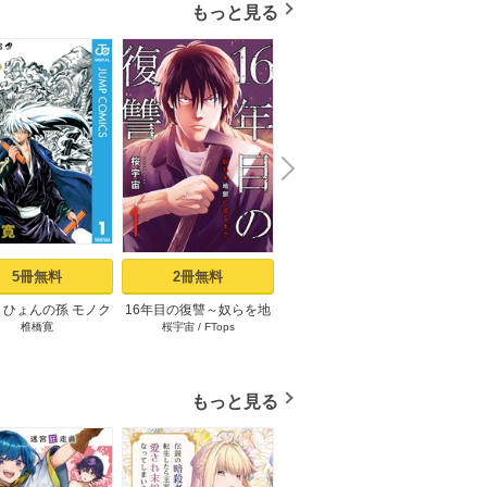
もっと見る
N
x
e
t
5冊無料
2冊無料
3冊無料
りひょんの孫 モノク
16年目の復讐～奴らを地
コウノドリ（１）
「変な
椎橋寛
桜宇宙
/
FTops
鈴ノ木ユウ
ささ
ロ版 1
獄に送るまで 1巻
時給×
もっと見る