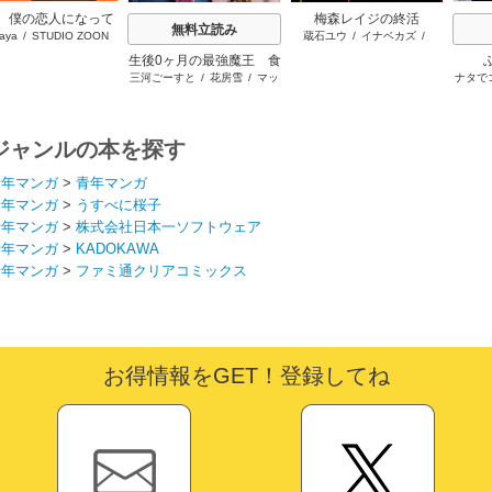
、僕の恋人になって
梅森レイジの終活
無料立読み
aya
/
STUDIO ZOON
蔵石ユウ
/
イナベカズ
/
くれませんか？
STUDIO ZOON
生後0ヶ月の最強魔王 食
三河ごーすと
/
花房雪
/
マッ
ナタで
べるだけ強くなるチート
プ
能力持ち転生者だけど赤
ちゃんなので英雄たちの
母乳で成長して無双しま
ジャンルの本を探す
す
青年マンガ
>
青年マンガ
青年マンガ
>
うすべに桜子
青年マンガ
>
株式会社日本一ソフトウェア
青年マンガ
>
KADOKAWA
青年マンガ
>
ファミ通クリアコミックス
お得情報をGET！登録してね