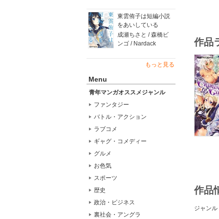
東雲侑子は短編小説
をあいしている
成瀬ちさと / 森橋ビ
作品
ンゴ / Nardack
もっと見る
Menu
青年マンガオススメジャンル
ファンタジー
バトル・アクション
ラブコメ
ギャグ・コメディー
グルメ
お色気
スポーツ
作品
歴史
政治・ビジネス
ジャンル
裏社会・アングラ