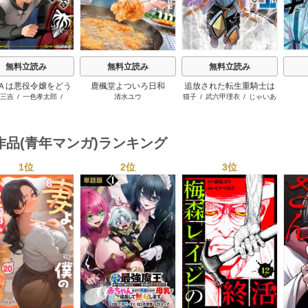
無料立読み
無料立読み
無料立読み
Ａは悪役令嬢をどう
鹿楓堂よついろ日和
追放された転生重騎士は
三吉
/
一色孝太郎
/
清水ユウ
猫子
/
武六甲理衣
/
じゃいあ
も救いたい ～どぶ
ゲーム知識で無双する
Parum
ん
と空と氷の姫君～
作品(青年マンガ)ランキング
1位
2位
3位
s