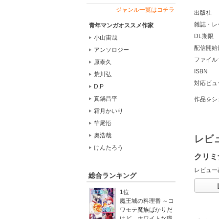
ジャンル一覧はコチラ
出版社
雑誌・レ
青年マンガオススメ作家
DL期限
小山宙哉
配信開始
アンソロジー
ファイル
原泰久
ISBN
荒川弘
対応ビュ
D.P
真鍋昌平
作品をシ
霜月かいり
竿尾悟
奥浩哉
レビ
けんたろう
クリミ
レビュー
総合ランキング
1位
魔王城の料理番 ～コ
ワモテ魔族ばかりだ
けど、ホワイトな職