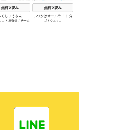
無料立読み
無料立読み
無料立読み
ふくしゅうさん
いつかはオールライト 分
擬態彼女～愛してる愛し
【単話
ココ
/
三蒼核
/
チーム
ゴトウユキコ
荒井チェイサー
/
赤秩父
増田
冊版
てる愛してる～
れた世
ふくしゅうさん
れな