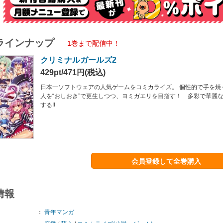
ラインナップ
1巻まで配信中！
クリミナルガールズ2
429pt/471円(税込)
日本一ソフトウェアの人気ゲームをコミカライズ。 個性的で手を焼
人を“おしおき”で更生しつつ、ヨミガエリを目指す！ 多彩で華麗
する!!
会員登録して全巻購入
情報
：
青年マンガ