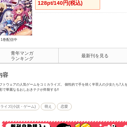
128pt/140円(税込)
1巻配信中
青年マンガ
最新刊を見る
ランキング
内容
フトウェアの人気ゲームをコミカライズ。 個性的で手を焼く半罪人の少女たち7人を
彩で華麗なるおしおきテクが炸裂する!!
ライズ(小説・ゲーム)
萌え
恋愛