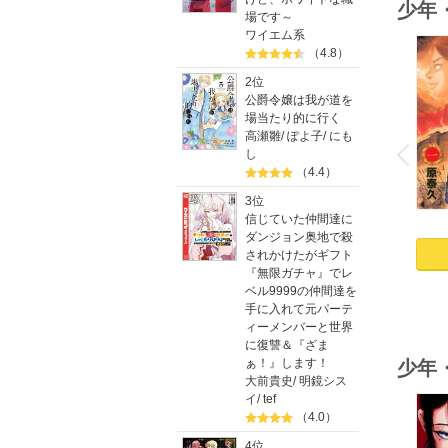
少年
場です～
ワイエム系
（4.8）
2位
公爵令嬢は我が道を
場当たり的に行く
o
高瀬雛
/
ぽよ子
/
にも
v
P
r
e
i
u
し
（4.4）
3位
信じていた仲間達に
ダンジョン奥地で殺
されかけたがギフト
『無限ガチャ』でレ
ベル9999の仲間達を
手に入れて元パーテ
ィーメンバーと世界
に復讐＆『ざま
ぁ！』します！
少年
大前貴史
/
明鏡シス
イ
/
tef
（4.0）
4位