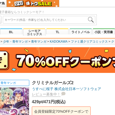
ア島
電子書籍ならコミックシーモア！
シーモア
BL
TL
ライトノベル
小説・実用書
コミックス
少年・青年マンガ
青年マンガ
KADOKAWA
ファミ通クリアコミックス
ク
クリミナルガールズ2
青年マンガ
うすべに桜子
株式会社日本一ソフトウェア
レビュー募集中！
429pt/471円(税込)
会員登録限定70%OFFクーポンで