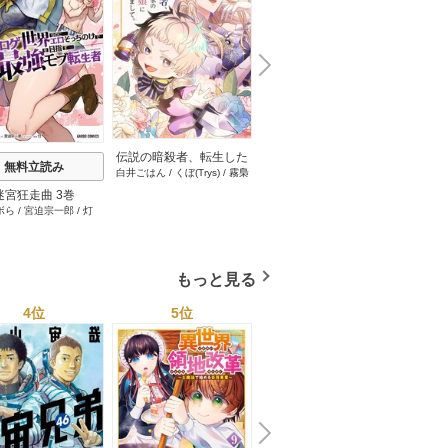
N
x
e
t
伝説の暗殺者、転生した
無料立読み
無料立読み
白井ごはん
/
くぼ(Trys)
/
霧梟
ら王家の愛され末娘にな
(Trys)
/
paoko(Trys)
/
まるのま
ってしまいまして。【タ
迷宮狂走曲 3巻
引退したおっさん賢者だ
天罰執
る(Trys)
/
やきにく(Trys)
/
こい
テヨミ】 100巻
ボら
/
宮迫宗一郎
/
灯
青空あかな
/
WAKANA
が愛弟子が追放されてき
て復
めハイボール(Trys)
KURAGUCHI
/
pallet
/
アイラ
たので傷心旅行に連れて
ボ
/
こなせ
/
booklistaSTUDIO
行く ～スローライフな旅
のつもりが、なぜか世界
もっと見る
最強の師弟になっていた
～【単行本版】 6巻
4位
5位
6位
N
x
e