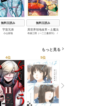
t
無料立読み
無料立読み
無料立読み
宇宙兄弟
異世界領地改革～土魔法
ゲーム中盤で死ぬ悪役貴
小山宙哉
布袋三郎（一二三書房刊）
/
八又ナガト
/
月山可也
で始める公共事業～
族に転生したので、外れ
さくら夏希
/
イシバシヨウス
スキル【テイム】を駆使
ケ
して最強を目指してみた
もっと見る
4位
5位
6位
N
x
e
t