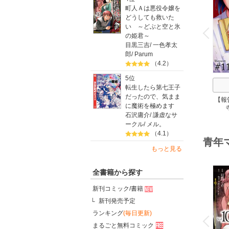
町人Ａは悪役令嬢を
どうしても救いた
o
v
い ～どぶと空と氷
P
r
e
i
u
の姫君～
目黒三吉
/
一色孝太
郎
/
Parum
（4.2）
5位
転生したら第七王子
だったので、気まま
【報
に魔術を極めます
石沢庸介
/
謙虚なサ
ークル
/
メル。
（4.1）
青年
もっと見る
全書籍から探す
新刊コミック/書籍
新刊発売予定
o
v
ランキング
(毎日更新)
P
r
e
i
u
まるごと無料コミック