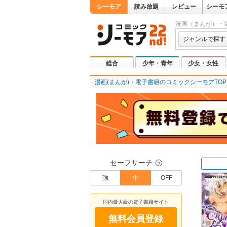
シーモア
読み放題
レビュー
シーモ
漫画（まんが）・
ジャンルで探す
総合
少年・青年
少女・女性
漫画(まんが)・電子書籍のコミックシーモアTOP
セーフサーチ
？
強
中
OFF
国内最大級の電子書籍サイト
無料会員登録