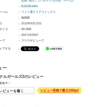
恋愛
/
萌え
/
コミカライズ(小説・ゲーム)
：
KADOKAWA
ーベル
：
ファミ通クリアコミックス
：
無期限
日
：
2016年9月15日
サイズ
：
99.5MB
：
4047342904
ーア
：
ブラウザビューア
ェアする
：
ュー
ナルガールズ2のレビュー
募集中！
レビュー投稿で最大1000pt!
レビューを書く