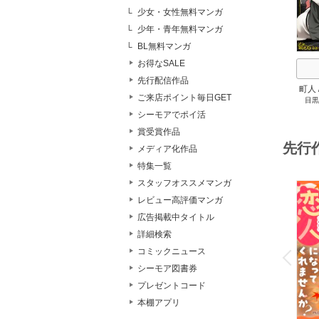
少女・女性無料マンガ
少年・青年無料マンガ
BL無料マンガ
お得なSALE
先行配信作品
町人
ご来店ポイント毎日GET
目黒
して
シーモアでポイ活
賞受賞作品
先行
メディア化作品
特集一覧
スタッフオススメマンガ
レビュー高評価マンガ
広告掲載中タイトル
詳細検索
o
v
コミックニュース
P
r
e
i
u
シーモア図書券
プレゼントコード
本棚アプリ