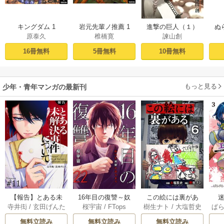
キングダム 1
岩元先輩ノ推薦 1
進撃の巨人（１）
ぬ
原泰久
椎橋寛
諫山創
16冊無料
5冊無料
10冊無料
もっと見る
少年・青年マンガの最新刊
【報告】とある未
16年目の復讐～奴
この絵には裏があ
迷
寺井衒
/
玄田げんた
桜宇宙
/
FTops
樹生ナト
/
大塩哲史
ぱ
解決事件について 1
らを地獄に送るま
る 6巻
1巻
で 22巻
無料立読み
無料立読み
無料立読み