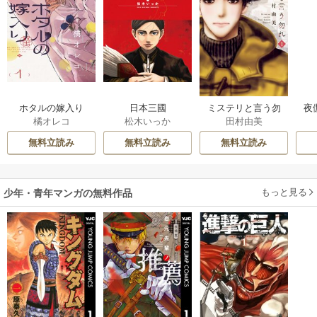
ホタルの嫁入り
日本三國
ミステリと言う勿
夜
橘オレコ
松木いっか
田村由美
れ
は
無料立読み
無料立読み
無料立読み
もっと見る
少年・青年マンガの無料作品