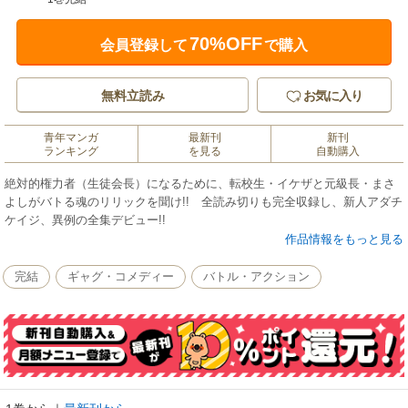
70%OFF
会員登録して
で購入
無料立読み
お気に入り
青年マンガ
最新刊
新刊
ランキング
を見る
自動購入
絶対的権力者（生徒会長）になるために、転校生・イケザと元級長・まさ
よしがバトる魂のリリックを聞け!! 全読み切りも完全収録し、新人アダチ
ケイジ、異例の全集デビュー!!
作品情報をもっと見る
完結
ギャグ・コメディー
バトル・アクション