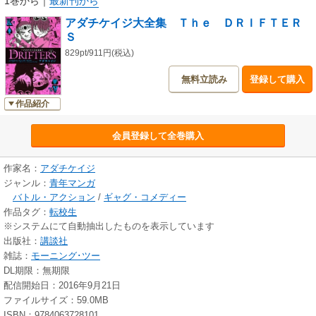
1巻から
｜
最新刊から
アダチケイジ大全集 Ｔｈｅ ＤＲＩＦＴＥＲ
Ｓ
829pt/911円(税込)
無料立読み
登録して購入
作品紹介
会員登録して全巻購入
作家名：
アダチケイジ
ジャンル：
青年マンガ
バトル・アクション
/
ギャグ・コメディー
作品タグ：
転校生
※システムにて自動抽出したものを表示しています
出版社：
講談社
雑誌：
モーニング･ツー
DL期限：無期限
配信開始日：2016年9月21日
ファイルサイズ：59.0MB
ISBN：9784063728101