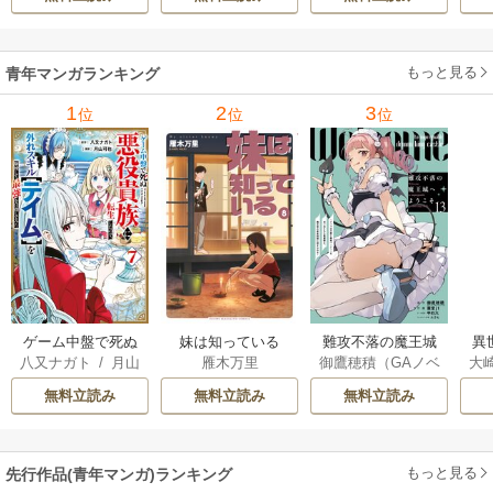
もっと見る
青年マンガランキング
1
2
3
位
位
位
ゲーム中盤で死ぬ
妹は知っている
難攻不落の魔王城
異
八又ナガト
/
月山
雁木万里
御鷹穂積（GAノベ
大
悪役貴族に転生し
へようこそ～デバ
は
可也
ル／SBクリエイテ
Ａ
たので、外れスキ
フは不要と勇者パ
出
無料立読み
無料立読み
無料立読み
ィブ刊）
/
蚕堂j1
ル【テイム】を駆
ーティーを追い出
で
/
弓取葵
/
平石
使して最強を目指
された黒魔導士、
サ
六
/
ユウヒ
してみた
魔王軍の最高幹部
もっと見る
先行作品(青年マンガ)ランキング
に迎えられる～