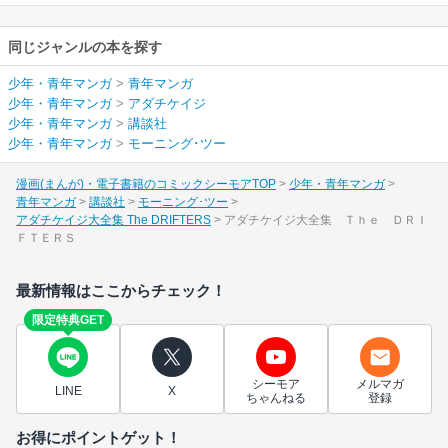
同じジャンルの本を探す
少年・青年マンガ
>
青年マンガ
少年・青年マンガ
>
アダチケイジ
少年・青年マンガ
>
講談社
少年・青年マンガ
>
モーニング･ツー
漫画(まんが)・電子書籍のコミックシーモアTOP
少年・青年マンガ
青年マンガ
講談社
モーニング･ツー
アダチケイジ大全集 The DRIFTERS
アダチケイジ大全集 Ｔｈｅ ＤＲＩ
ＦＴＥＲＳ
最新情報はここからチェック！
限定特典GET
シーモア
メルマガ
LINE
X
ちゃんねる
登録
お得にポイントゲット！