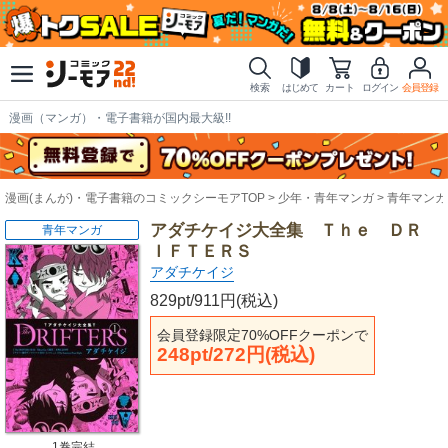
検索
はじめて
カート
ログイン
会員登録
漫画（マンガ）・電子書籍が国内最大級!!
漫画(まんが)・電子書籍のコミックシーモアTOP
少年・青年マンガ
青年マンガ
アダチケイジ大全集 Ｔｈｅ ＤＲ
青年マンガ
ＩＦＴＥＲＳ
アダチケイジ
829pt/911円(税込)
会員登録限定70%OFFクーポンで
248pt/272円(税込)
1巻完結