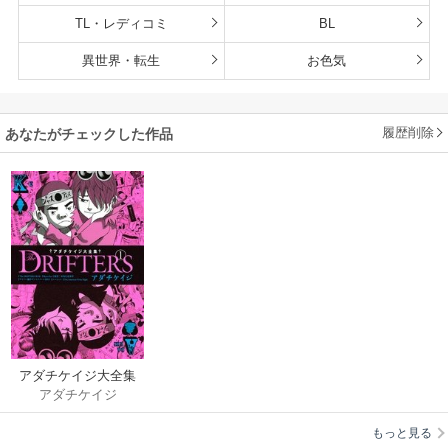
TL・レディコミ
BL
異世界・転生
お色気
履歴削除
あなたがチェックした作品
アダチケイジ大全集
アダチケイジ
The DRIFTERS
もっと見る