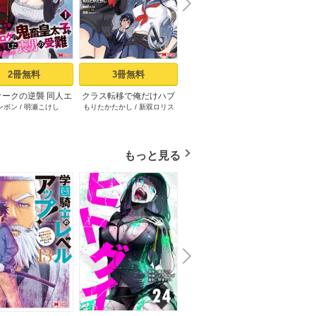
N
x
e
t
2冊無料
3冊無料
3冊無料
オークの逆襲 同人エ
クラス転移で俺だけハブ
村人転生 最強のスローラ
最強宮
ンボン
/
明瀬こけし
もりたかたかし
/
新双ロリス
のちた紳
/
タカハシあん
/
イチ
すか
の鬼畜皇太子に転生
られたので、同級生ハー
イフ（コミック） 1巻
ん、追
ソウヨウ
喪男の受難（コミッ
レム作ることにした（コ
双する
ク） 1巻
ミック） ： 1
の美少
境を開
もっと見る
N
x
e
t