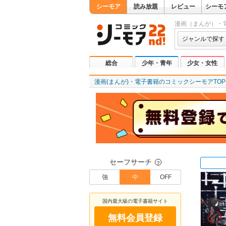
シーモア
読み放題
レビュー
シーモ
漫画（まんが）・
ジャンルで探す
総合
少年・青年
少女・女性
漫画(まんが)・電子書籍のコミックシーモアTOP
セーフサーチ
？
強
中
OFF
国内最大級の電子書籍サイト
無料会員登録