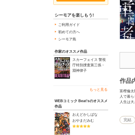
シーモアを楽しもう!
ご利用ガイド
初めての方へ
シーモア島
作家のオススメ作品
スカーフェイス 警視
庁特別捜査第三係・
淵神律子
作品
もっと見る
富樫倫太
人で暮ら
WEBコミック Beat'sのオススメ
人生は大
作品
おえどかしばな
完結
おやまだみむ