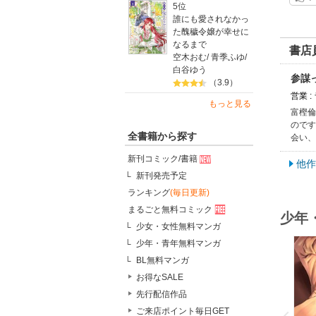
5位
誰にも愛されなかっ
た醜穢令嬢が幸せに
なるまで
書店
空木おむ
/
青季ふゆ
/
白谷ゆう
参謀
（3.9）
営業 
もっと見る
富樫倫
のです
全書籍から探す
会い、
新刊コミック/書籍
他作
新刊発売予定
ランキング
(毎日更新)
まるごと無料コミック
少年
少女・女性無料マンガ
少年・青年無料マンガ
BL無料マンガ
お得なSALE
先行配信作品
o
v
ご来店ポイント毎日GET