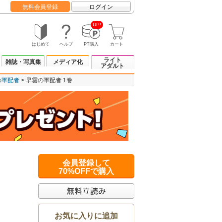
無料会員登録
ログイン
UP!
はじめて
ヘルプ
PT購入
カート
ライト
雑誌・写真集
メディア化
アダルト
の軍配者
早雲の軍配者 1巻
会員登録して
70%OFFで購入
お気に入りに追加