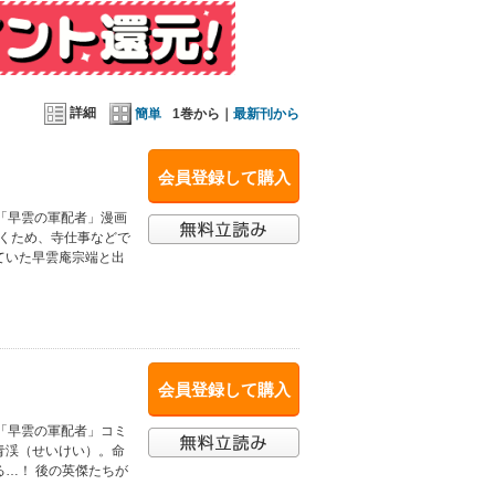
詳細
簡単
1巻から｜
最新刊から
会員登録して購入
「早雲の軍配者」漫画
いくため、寺仕事などで
ていた早雲庵宗端と出
会員登録して購入
「早雲の軍配者」コミ
青渓（せいけい）。命
…！ 後の英傑たちが