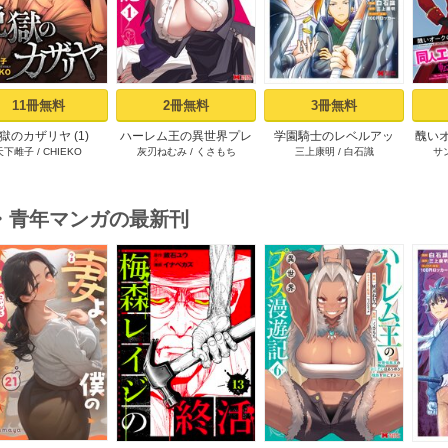
11冊無料
2冊無料
3冊無料
獄のカザリヤ (1)
ハーレム王の異世界プレ
学園騎士のレベルアッ
醜い
天下雌子
/
CHIEKO
灰刃ねむみ
/
くさもち
三上康明
/
白石識
サ
ス漫遊記 ～最強無双のお
プ！レベル1000超えの転
ロゲ
じさんはあらゆる種族を
生者、落ちこぼれクラス
した
嫁にする～（コミック）
に入学。そして、（コミ
1巻
ック） ： 1
・青年マンガの最新刊
s