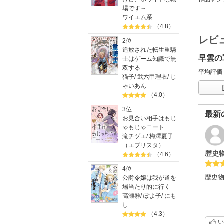
場です～
ワイエム系
（4.8）
レビ
2位
追放された転生重騎
早雲の
士はゲーム知識で無
双する
平均評価
猫子
/
武六甲理衣
/
じ
ゃいあん
（4.0）
3位
最新
お見合い相手はもじ
ゃもじゃニート
滝チヅエ
/
梅澤夏子
（エブリスタ）
歴史
（4.6）
4位
歴史
公爵令嬢は我が道を
場当たり的に行く
高瀬雛
/
ぽよ子
/
にも
し
（4.3）
い