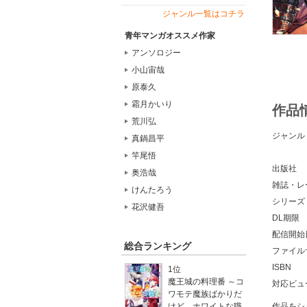
ジャンル一覧はコチラ
青年マンガオススメ作家
アンソロジー
小山宙哉
原泰久
霜月かいり
作品
荒川弘
ジャンル
真鍋昌平
竿尾悟
出版社
奥浩哉
雑誌・レ
けんたろう
シリーズ
花沢健吾
DL期限
配信開始
総合ランキング
ファイル
ISBN
1位
魔王城の料理番 ～コ
対応ビュ
ワモテ魔族ばかりだ
作品をシ
けど、ホワイトな職