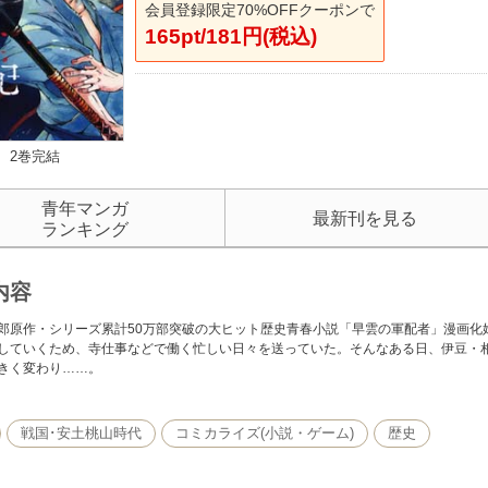
会員登録限定70%OFFクーポンで
165pt/181円(税込)
2巻完結
青年マンガ
最新刊を見る
ランキング
内容
郎原作・シリーズ累計50万部突破の大ヒット歴史青春小説「早雲の軍配者」漫画化始
していくため、寺仕事などで働く忙しい日々を送っていた。そんなある日、伊豆・
きく変わり……。
戦国･安土桃山時代
コミカライズ(小説・ゲーム)
歴史