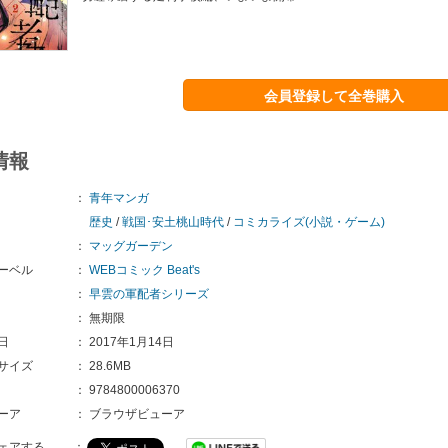
会員登録して全巻購入
情報
：
青年マンガ
歴史
/
戦国･安土桃山時代
/
コミカライズ(小説・ゲーム)
：
マッグガーデン
ーベル
：
WEBコミック Beat's
：
早雲の軍配者シリーズ
：
無期限
日
：
2017年1月14日
サイズ
：
28.6MB
：
9784800006370
ーア
：
ブラウザビューア
ェアする
：