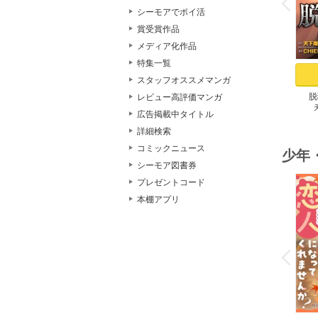
P
r
e
i
u
シーモアでポイ活
賞受賞作品
メディア化作品
特集一覧
スタッフオススメマンガ
脱
レビュー高評価マンガ
広告掲載中タイトル
詳細検索
コミックニュース
少年
シーモア図書券
プレゼントコード
本棚アプリ
o
v
P
r
e
i
u