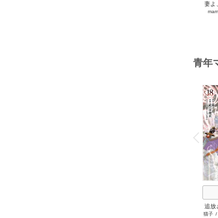
妻よ
mam
く
青年
o
v
P
r
e
i
u
追放
猫子
ゲ