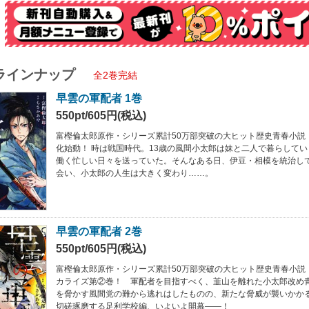
ラインナップ
全2巻完結
早雲の軍配者 1巻
550pt/605円(税込)
富樫倫太郎原作・シリーズ累計50万部突破の大ヒット歴史青春小説
化始動！ 時は戦国時代。13歳の風間小太郎は妹と二人で暮らして
働く忙しい日々を送っていた。そんなある日、伊豆・相模を統治し
会い、小太郎の人生は大きく変わり……。
早雲の軍配者 2巻
550pt/605円(税込)
富樫倫太郎原作・シリーズ累計50万部突破の大ヒット歴史青春小説
カライズ第②巻！ 軍配者を目指すべく、韮山を離れた小太郎改め
を脅かす風間党の難から逃れはしたものの、新たな脅威が襲いかかる
切磋琢磨する足利学校編、いよいよ開幕――！