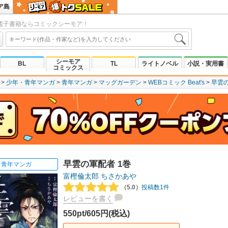
ア島
電子書籍ならコミックシーモア！
シーモア
BL
TL
ライトノベル
小説・実用書
コミックス
少年・青年マンガ
青年マンガ
マッグガーデン
WEBコミック Beat's
早雲
早雲の軍配者 1巻
青年マンガ
富樫倫太郎
ちさかあや
（5.0）
投稿数1件
レビューを書く
550pt/605円(税込)