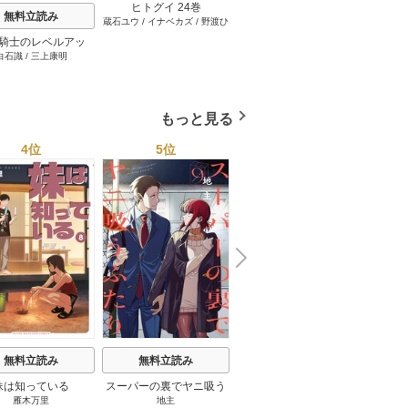
ヒトグイ 24巻
無料立読み
無料立読み
蔵石ユウ
/
イナベカズ
/
野渡ひ
い
騎士のレベルアッ
３か月なら、大丈夫だと
おじ転
白石識
/
三上康明
うさみや
ベル1000超えの転
思ってた。～留学した僕
齢なる
、落ちこぼれクラス
の留守中に、一途な彼女
学。そして、（コミ
が汚されるまで～ 23巻
ック） 13巻
もっと見る
4位
5位
6位
N
x
e
t
無料立読み
無料立読み
無料立読み
妹は知っている
スーパーの裏でヤニ吸う
宇宙兄弟
雁木万里
地主
小山宙哉
ふたり