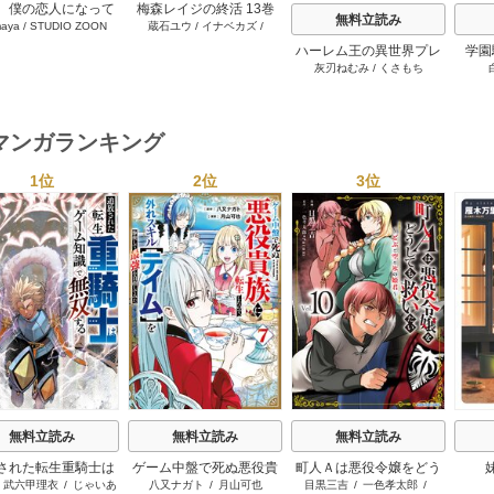
、僕の恋人になって
梅森レイジの終活 13巻
無料立読み
aya
/
STUDIO ZOON
蔵石ユウ
/
イナベカズ
/
れませんか？ 21巻
STUDIO ZOON
ハーレム王の異世界プレ
学園
灰刃ねむみ
/
くさもち
ス漫遊記 ～最強無双のお
プ！レ
じさんはあらゆる種族を
生者
嫁にする～（コミック）
に入
6巻
マンガランキング
1位
2位
3位
s
無料立読み
無料立読み
無料立読み
された転生重騎士は
ゲーム中盤で死ぬ悪役貴
町人Ａは悪役令嬢をどう
/
武六甲理衣
/
じゃいあ
八又ナガト
/
月山可也
目黒三吉
/
一色孝太郎
/
ーム知識で無双する
族に転生したので、外れ
しても救いたい ～どぶ