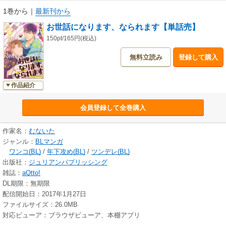
1巻から
｜
最新刊から
お世話になります、なられます【単話売】
150pt/165円(税込)
無料立読み
登録して購入
作品紹介
会員登録して全巻購入
作家名：
むないた
ジャンル：
BLマンガ
ワンコ(BL)
/
年下攻め(BL)
/
ツンデレ(BL)
出版社：
ジュリアンパブリッシング
雑誌：
aQtto!
DL期限：無期限
配信開始日：2017年1月27日
ファイルサイズ：26.0MB
対応ビューア：ブラウザビューア、本棚アプリ