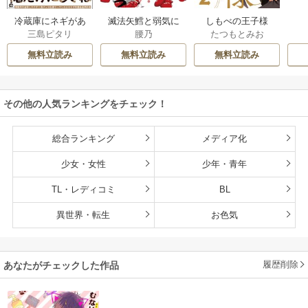
滅法矢鱈と弱気に
冷蔵庫にネギがあ
しもべの王子様
腰乃
三島ピタリ
たつもとみお
キス【コミックス
ったカモ
【描き下ろしおま
版】
け付き特装版】
無料立読み
無料立読み
無料立読み
その他の人気ランキングをチェック！
総合ランキング
メディア化
少女・女性
少年・青年
TL・レディコミ
BL
異世界・転生
お色気
履歴削除
あなたがチェックした作品