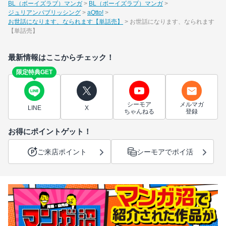
BL（ボーイズラブ）マンガ
BL（ボーイズラブ）マンガ
ジュリアンパブリッシング
aQtto!
お世話になります、なられます【単話売】
お世話になります、なられます
【単話売】
最新情報はここからチェック！
限定特典GET
シーモア
メルマガ
LINE
X
ちゃんねる
登録
お得にポイントゲット！
ご来店ポイント
シーモアでポイ活