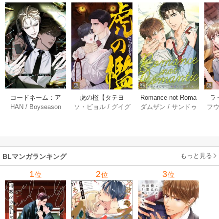
コードネーム：ア
虎の檻【タテヨ
Romance not Roma
ラ
HAN
/
Boyseason
ソ・ビョル
/
グイグ
ダムザン
/
サンドゥ
フ
ナスタシア【タテ
ミ】 55巻
ntic～劣性オメガに
情中
/
ギムミルガ
ヨミ】 31巻
なった原因が上司
でした～【タテヨ
ミ】 32巻
もっと見る
BLマンガランキング
1
2
3
位
位
位