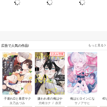
もっと見る
広告で人気の作品!
立読み増量
子連れΩと暴君ヤク
嫌われ者の俺はや
俺はヒロインにな
4
永乃あづみ
犬崎ヨナ
/
赤牙
サノアサヒ
ザ【単行本版】
り直しの世界で義
れません。