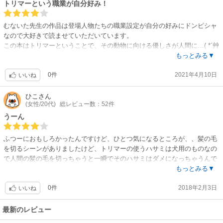
トリマーという職業が自分好み！
むないた先生の作品は登場人物たちの職業設定が自分の好みにドンピシャ
なので大好きで読ませていただいています。
この本はトリマーということで、その動物に向ける優しさが人間に…( *´艸
｀)
もっとみる▼
0件
2021年4月10日
願わくばもう少し長くして、キャラクターの気持ちの変化や、二人のイチ
いいね
ャイチャシーンを盛り込んでもらいたかったです。
ひこ
さん
(女性/20代)
総レビュー数：52件
短いから★４つにしましたが、もう少しペース数があって描き込まれてい
たら確実に★５つつけていると思います。
うーん
ふつーにおもしろかったんですけど、ひとつ気になるところが、、髪の毛
を切るシーンがありましたけど、トリマーの使うハサミは犬用のものなの
で人間の髪の毛を切っちゃうと一瞬でそのハサミはダメになっちゃうんで
すよ...。そこらへんをもう少し勉強した方がよかったのでは、と思いまし
もっとみる▼
た。普通のハサミを使ったのかもしれませんが、その割には絵がちゃんと
0件
2018年2月3日
したハサミだったので気になりました、、
いいね
最新のレビュー