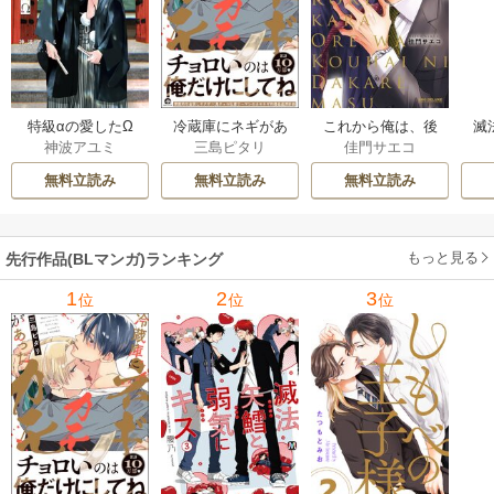
特級αの愛したΩ
冷蔵庫にネギがあ
これから俺は、後
滅
神波アユミ
三島ピタリ
佳門サエコ
ったカモ
輩に抱かれます
キ
無料立読み
無料立読み
無料立読み
もっと見る
先行作品(BLマンガ)ランキング
1
2
3
位
位
位