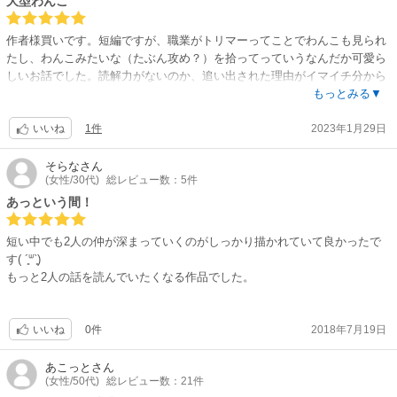
大型わんこ
作者様買いです。短編ですが、職業がトリマーってことでわんこも見られ
たし、わんこみたいな（たぶん攻め？）を拾ってっていうなんだか可愛ら
しいお話でした。読解力がないのか、追い出された理由がイマイチ分から
なかったけど。これからに期待のハピエンですね。
もっとみる▼
1件
2023年1月29日
いいね
そらな
さん
(女性/30代)
総レビュー数：5件
あっという間！
短い中でも2人の仲が深まっていくのがしっかり描かれていて良かったで
す( ´͈ᐜ`͈)
もっと2人の話を読んでいたくなる作品でした。
0件
2018年7月19日
いいね
あこっと
さん
(女性/50代)
総レビュー数：21件