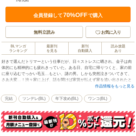
1巻完結
70%OFF
会員登録して
で購入
無料立読み
お気に入り
BLマンガ
最新刊
新刊
読み放題
ランキング
を見る
自動購入
あり
好きで選んだトリマーという仕事だが、日々ストレスに晒され、金子は肉
体的にも精神的にも疲れきっていた。ある日、自宅に帰りつくと、家の前
に座り込むでっかい毛玉…もとい、謎の男。しかも突然泣きついてきて、
さあ大変…！渋々家に上げ、話を聞けば家賃が払えず家を追い出されたと
いう。自業自得だと追い出そうとするが、その風貌が大型犬と重なってし
作品情報をもっと見る
まい無下にはできず、一人と一匹（？）の同居生活がスタートしたのだっ
た。
完結
ツンデレ(BL)
年下攻め(BL)
ワンコ(BL)