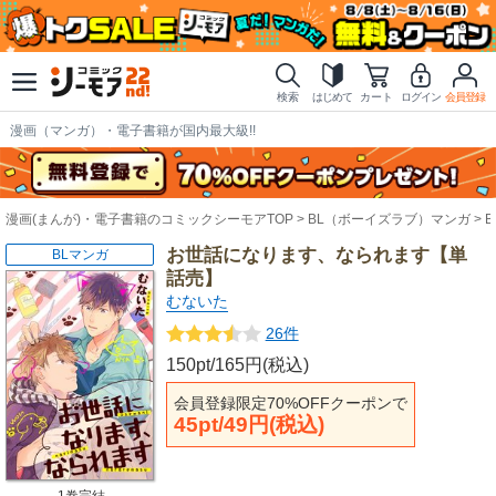
検索
はじめて
カート
ログイン
会員登録
漫画（マンガ）・電子書籍が国内最大級!!
漫画(まんが)・電子書籍のコミックシーモアTOP
BL（ボーイズラブ）マンガ
お世話になります、なられます【単
BLマンガ
話売】
むないた
26件
150pt/165円(税込)
会員登録限定70%OFFクーポンで
45pt/49円(税込)