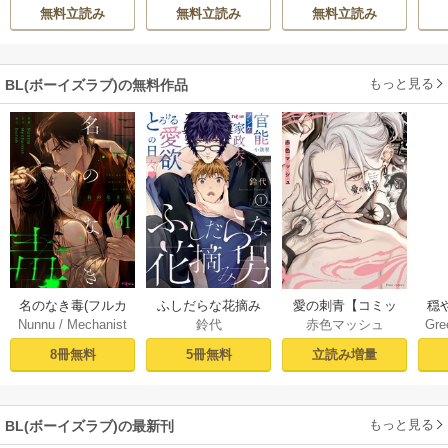
弟達にごまをする
無料立読み
無料立読み
無料立読み
【シーモア限定
版】
もっと見る
BL(ボーイズラブ)の無料作品
名のなき毒(フルカ
ふしだらな花摘み
愛の刺青【コミッ
穏
Nunnu
/
Mechanist
鈴代
赤色マッシュ
Gre
ラー) 1巻
男 1巻
クシーモア限定
/
Doroh
版】
8冊無料
5冊無料
立読み増量
もっと見る
BL(ボーイズラブ)の最新刊