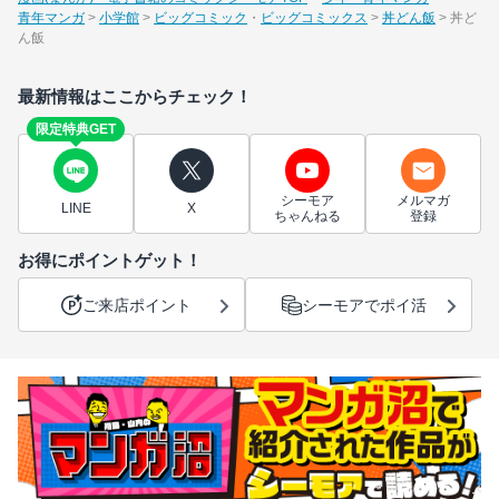
青年マンガ
小学館
ビッグコミック
ビッグコミックス
丼どん飯
丼ど
ん飯
最新情報はここからチェック！
限定特典GET
シーモア
メルマガ
LINE
X
ちゃんねる
登録
お得にポイントゲット！
ご来店ポイント
シーモアでポイ活