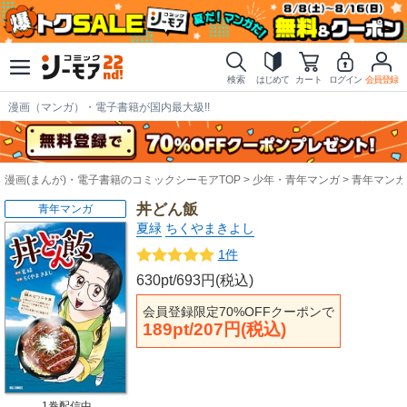
検索
はじめて
カート
ログイン
会員登録
漫画（マンガ）・電子書籍が国内最大級!!
漫画(まんが)・電子書籍のコミックシーモアTOP
少年・青年マンガ
青年マンガ
丼どん飯
青年マンガ
夏緑
ちくやまきよし
1件
630pt/693円(税込)
会員登録限定70%OFFクーポンで
189pt/207円(税込)
1巻配信中