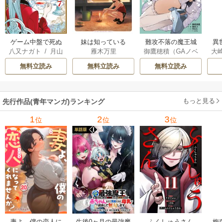
ゲーム中盤で死ぬ
妹は知っている
難攻不落の魔王城
異
八又ナガト
/
月山
雁木万里
御鷹穂積（GAノベ
大
悪役貴族に転生し
へようこそ～デバ
は
可也
ル／SBクリエイテ
Ａ
たので、外れスキ
フは不要と勇者パ
出
無料立読み
無料立読み
無料立読み
ィブ刊）
/
蚕堂j1
ル【テイム】を駆
ーティーを追い出
で
/
弓取葵
/
平石
使して最強を目指
された黒魔導士、
サ
六
/
ユウヒ
してみた
魔王軍の最高幹部
もっと見る
先行作品(青年マンガ)ランキング
に迎えられる～
1
2
3
位
位
位
妻よ、僕の恋人に
生後0ヶ月の最強魔
ふくしゅうさん
梅