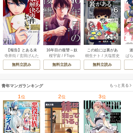
【報告】とある未
16年目の復讐～奴
この絵には裏があ
迷
寺井衒
/
玄田げんた
桜宇宙
/
FTops
樹生ナト
/
大塩哲史
ぱ
解決事件について 1
らを地獄に送るま
る 6巻
1巻
で 22巻
無料立読み
無料立読み
無料立読み
もっと見る
青年マンガランキング
1
2
3
位
位
位