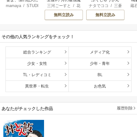
mamaya
/
STUDI
三河ごーすと
/
花
ナタでココ
/
三蒼
蔵
なってくれません
王 食べるだけ強
O ZOON
房雪
/
マップ
核
/
チームふくし
カ
か？
くなるチート能力
無料立読み
無料立読み
ゅうさん
持ち転生者だけど
赤ちゃんなので英
雄たちの母乳で成
その他の人気ランキングをチェック！
長して無双します
総合ランキング
メディア化
少女・女性
少年・青年
TL・レディコミ
BL
異世界・転生
お色気
履歴削除
あなたがチェックした作品