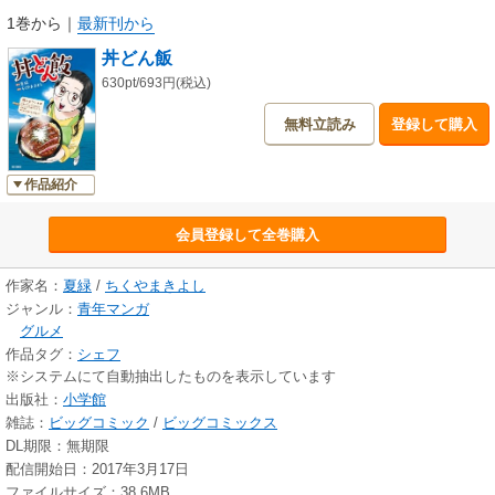
1巻から
｜
最新刊から
丼どん飯
630pt/693円(税込)
無料立読み
登録して購入
作品紹介
会員登録して全巻購入
作家名：
夏緑
/
ちくやまきよし
ジャンル：
青年マンガ
グルメ
作品タグ：
シェフ
※システムにて自動抽出したものを表示しています
出版社：
小学館
雑誌：
ビッグコミック
/
ビッグコミックス
DL期限：無期限
配信開始日：2017年3月17日
ファイルサイズ：38.6MB