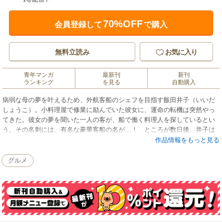
70%OFF
会員登録して
で購入
無料立読み
お気に入り
青年マンガ
最新刊
新刊
ランキング
を見る
自動購入
病弱な母の夢を叶えるため、外航客船のシェフを目指す飯田井子（いいだ
しょうこ）。小料理屋で修業に励んでいた彼女に、運命の転機は突然やっ
てきた。彼女の夢を聞いた一人の客が、船で働く料理人を探しているとい
う。その名刺には、有名な豪華客船の名が…！ ところが数日後、井子は
なぜか東京湾に浮かぶ埋立作業船の司厨員に！？ ハードに働く男たちの
作品情報をもっと見る
胃袋には戦うための飯が要る！ 日本史上初、ガテン系丼グルメコミッ
ク！！
グルメ