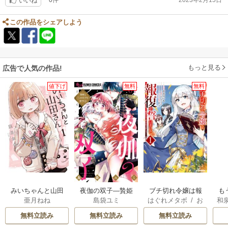
0件
2023年2月15日
いいね
この作品をシェアしよう
もっと見る
広告で人気の作品!
値下げ
無料
無料
みいちゃんと山田
夜伽の双子―贄姫
ブチ切れ令嬢は報
も
亜月ねね
島袋ユミ
はぐれメタボ
/
お
和
さん
は二人の王子に愛
復を誓いました。
離
おのいも
/
昌未
される―
意
無料立読み
無料立読み
無料立読み