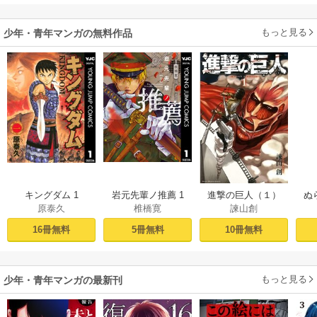
もっと見る
少年・青年マンガの無料作品
キングダム 1
岩元先輩ノ推薦 1
進撃の巨人（１）
ぬ
原泰久
椎橋寛
諫山創
16冊無料
5冊無料
10冊無料
もっと見る
少年・青年マンガの最新刊