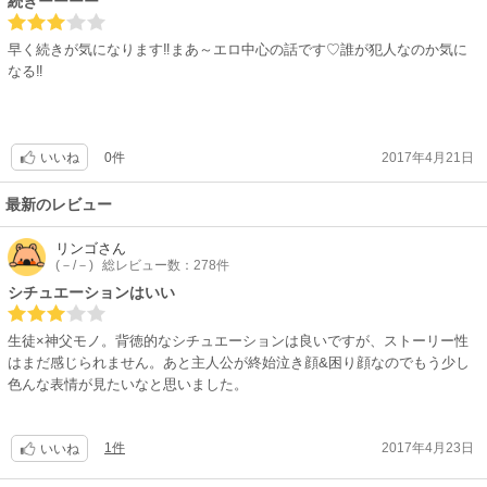
続きーーーー
早く続きが気になります‼まあ～エロ中心の話です♡誰が犯人なのか気に
なる‼
0件
2017年4月21日
いいね
最新のレビュー
リンゴ
さん
(－/－)
総レビュー数：278件
シチュエーションはいい
生徒×神父モノ。背徳的なシチュエーションは良いですが、ストーリー性
はまだ感じられません。あと主人公が終始泣き顔&困り顔なのでもう少し
色んな表情が見たいなと思いました。
1件
2017年4月23日
いいね