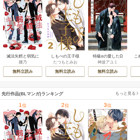
滅法矢鱈と弱気に
しもべの王子様
特級αの愛したΩ
こ
腰乃
たつもとみお
神波アユミ
キス【コミックス
【描き下ろしおま
版】
け付き特装版】
無料立読み
無料立読み
無料立読み
もっと見る
先行作品(BLマンガ)ランキング
1
2
3
位
位
位