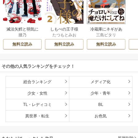
滅法矢鱈と弱気に
しもべの王子様
冷蔵庫にネギがあ
腰乃
たつもとみお
三島ピタリ
キス【コミックス
【描き下ろしおま
ったカモ
版】
け付き特装版】
無料立読み
無料立読み
無料立読み
その他の人気ランキングをチェック！
総合ランキング
メディア化
少女・女性
少年・青年
TL・レディコミ
BL
異世界・転生
お色気