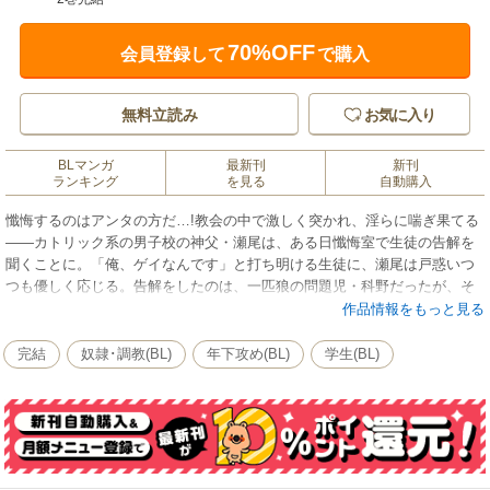
70%OFF
会員登録して
で購入
無料立読み
お気に入り
BLマンガ
最新刊
新刊
ランキング
を見る
自動購入
懺悔するのはアンタの方だ…!教会の中で激しく突かれ、淫らに喘ぎ果てる
――カトリック系の男子校の神父・瀬尾は、ある日懺悔室で生徒の告解を
聞くことに。「俺、ゲイなんです」と打ち明ける生徒に、瀬尾は戸惑いつ
つも優しく応じる。告解をしたのは、一匹狼の問題児・科野だったが、そ
の後なぜか「科野がゲイである」という噂が広まってしまう…。無実なの
作品情報をもっと見る
に、科野に憎しみをぶつけられる瀬尾。「秘密をバラした罰だ」とキャソ
ックをはだけられ、体の奥に快楽を教え込まれ――神様、今だけは私を見
完結
奴隷･調教(BL)
年下攻め(BL)
学生(BL)
ないで下さい… ※本商品は分冊版の1～2巻に収録されています。あらか
じめご了承ください。