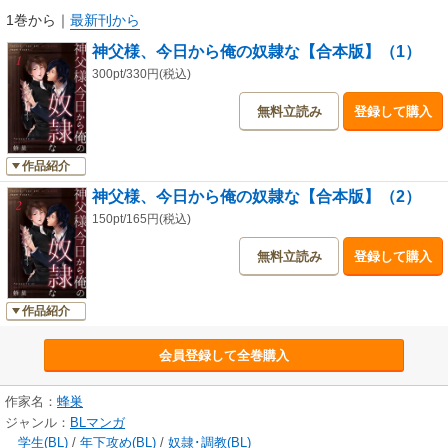
1巻から
｜
最新刊から
神父様、今日から俺の奴隷な【合本版】（1）
300pt/330円(税込)
無料立読み
登録して購入
作品紹介
神父様、今日から俺の奴隷な【合本版】（2）
150pt/165円(税込)
無料立読み
登録して購入
作品紹介
会員登録して全巻購入
作家名：
蜂巣
ジャンル：
BLマンガ
学生(BL)
/
年下攻め(BL)
/
奴隷･調教(BL)