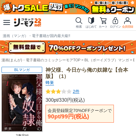
検索
はじめて
カート
ログイン
会員登録
漫画（マンガ）・電子書籍が国内最大級!!
漫画(まんが)・電子書籍のコミックシーモアTOP
BL（ボーイズラブ）マンガ
神父様、今日から俺の奴隷な【合本
BLマンガ
版】（1）
蜂巣
2件
300pt/330円(税込)
会員登録限定70%OFFクーポンで
90pt/99円(税込)
2巻完結