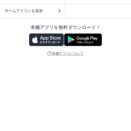
ホームアイコンを追加
本棚アプリを無料ダウンロード！
本棚アプリについて
このサイトについて
推奨環境
利用規約
ISBN検索
プライバシーポリシー
情報セキュリティーポリシー
特定商取引法に基づく表示
安心してお使いいただくために
ABJマークは、この電子書店・電子書籍配信サービスが、 著作権者からコンテ
ンツ使用許諾を得た正規版配信サービスであることを示す登録商標（登録番号
第6091713号）です。 詳しくは［ABJマーク］または［電子出版制作・流通協
議会］で検索してください。
(C)NTTソルマーレ