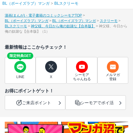
BL（ボーイズラブ）マンガ
>
BLスクリーモ
漫画(まんが)・電子書籍のコミックシーモアTOP
BL（ボーイズラブ）マンガ
BL（ボーイズラブ）マンガ
スクリーモ
BLスクリーモ
神父様、今日から俺の奴隷な【合本版】
神父様、今日から
俺の奴隷な【合本版】（1）
最新情報はここからチェック！
限定特典GET
シーモア
メルマガ
LINE
X
ちゃんねる
登録
お得にポイントゲット！
ご来店ポイント
シーモアでポイ活