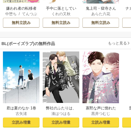
嫌われ者の転移者
手中に落としてい
鬼上司・獄寺さん
ナ
中堕ち
/
てんつぶ
くれの又秋
あらた六花
は、出戻った異世
いですか【単行本
は暴かれたい。
【
界で溺愛される
版】
【コミックス版】
無料立読み
無料立読み
無料立読み
もっと見る
BL(ボーイズラブ)の無料作品
君は夏のなか 1巻
弊社のふたりは、
寡黙な声に惚れた
古矢渚
湊はつはる
黒井つむじ
まだ未遂らしい。
からには【おまけ
１【コミックシー
付き電子限定版】
立読み増量
立読み増量
立読み増量
モア限定描き下ろ