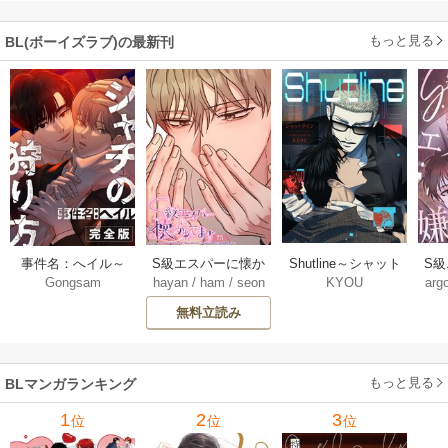
し付き】
もっと見る
BL(ボーイズラブ)の最新刊
Shutline～シャット
S
事件名：へイル～
S級エスパーに懐か
KYOU
arg
Gongsam
hayan
/
ham
/
seon
ライン～【タテヨ
れ
シャチの狩り方～
れてます【タテヨ
eedyou
ミ】 40-42巻
【完全版】【タテ
ミ】 75巻
無料立読み
【タ
ヨミ】 37巻
もっと見る
BLマンガランキング
1
2
3
位
位
位