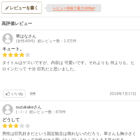
レビューを書く
レビュー投稿で最大1000pt!
高評価レビュー
華はな
さん
(女性/40代)
総レビュー数：1.0万件
キュート。
タイトルはゲスいですが、内容は 可愛いです。それよりも 何よりも、ヒ
ロインだって 十分 巨乳だと思いました。
0件
2019年7月17日
いいね
suzukake
さん
(－/－)
総レビュー数：878件
どうして
男性は巨乳好きだという固定観念は廃れないのだろう。華さんも胸小さく
ないし。これって女性がそう思い込んでいるところもある気がする。