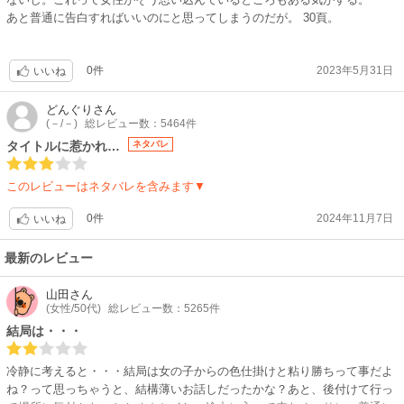
あと普通に告白すればいいのにと思ってしまうのだが。 30頁。
0件
2023年5月31日
いいね
どんぐり
さん
(－/－)
総レビュー数：5464件
タイトルに惹かれ…
ネタバレ
このレビューはネタバレを含みます▼
0件
2024年11月7日
いいね
最新のレビュー
山田
さん
(女性/50代)
総レビュー数：5265件
結局は・・・
冷静に考えると・・・結局は女の子からの色仕掛けと粘り勝ちって事だよ
ね？って思っちゃうと、結構薄いお話しだったかな？あと、後付けて行っ