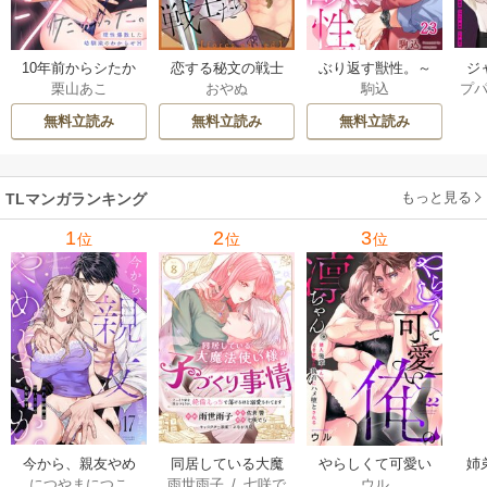
ジ
10年前からシたか
恋する秘文の戦士
ぶり返す獣性。～
プ
栗山あこ
おやぬ
駒込
ク！
った。～理性爆散
たち【forcs edite
カースト上位な男
した幼馴染のわか
d】 43-44巻
の、10年越しの激
無料立読み
無料立読み
無料立読み
らせＨ 12巻
愛 23巻
もっと見る
TLマンガランキング
1
2
3
位
位
位
今から、親友やめ
同居している大魔
やらしくて可愛い
姉
につやまにつこ
雨世雨子
/
七咲で
ウル
ようか。～腐れ縁
法使い様の子づく
俺の凛ちゃん。～
し