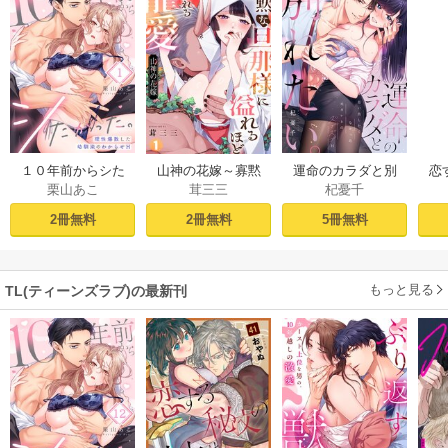
１０年前からシた
山神の花嫁～寡黙
運命のカラダと別
恋
栗山あこ
茸三三
杞憂千
かった。～理性爆
な旦那様に溢れる
れたい。～思い出
たち
散した幼馴染のわ
ほど注がれる寵愛
したくなかった、
2冊無料
2冊無料
5冊無料
からせＨ（１）
～【TL版】 1巻
元カレとのズブズ
ブH（1）
もっと見る
TL(ティーンズラブ)の最新刊