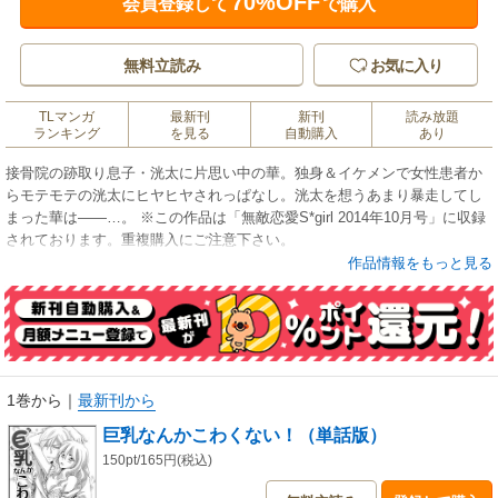
70%OFF
会員登録して
で購入
無料立読み
お気に入り
TLマンガ
最新刊
新刊
読み放題
ランキング
を見る
自動購入
あり
接骨院の跡取り息子・洸太に片思い中の華。独身＆イケメンで女性患者か
らモテモテの洸太にヒヤヒヤされっぱなし。洸太を想うあまり暴走してし
まった華は――…。 ※この作品は「無敵恋愛S*girl 2014年10月号」に収録
されております。重複購入にご注意下さい。
作品情報をもっと見る
1巻から
｜
最新刊から
巨乳なんかこわくない！（単話版）
150pt/165円(税込)