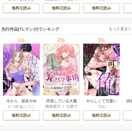
ら
/
佐倉響
/
よな
同僚は甘い快楽で
り事情 こっそり家
隣人後輩くんのイ
っ
無料立読み
無料立読み
無料立読み
が月見
私を壊す～
を出るつもりが、
キすぎた執着にハ
絶倫えっちで蕩け
メ堕とされる～
るほど溺愛されて
もっと見る
先行作品(TLマンガ)ランキング
ます
1
2
3
位
位
位
今から、親友やめ
同居している大魔
やらしくて可愛い
姉
につやまにつこ
雨世雨子
/
七咲で
ウル
ようか。～腐れ縁
法使い様の子づく
俺の凛ちゃん。～
し
ら
/
佐倉響
/
よな
同僚は甘い快楽で
り事情 こっそり家
隣人後輩くんのイ
っ
無料立読み
無料立読み
無料立読み
が月見
私を壊す～
を出るつもりが、
キすぎた執着にハ
絶倫えっちで蕩け
メ堕とされる～
るほど溺愛されて