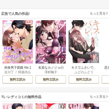
もっと見る
広告で人気の作品!
無料
肉食男子図鑑 file.1
名器なカノジョの
キスでふさいで、
恋
吉川丁
/
阿基内も
澤村鞠子
ふどのふどう
ぎゅ〜っと！アグ
愛し方。 ～弁護士
バレないで。【描
ュ
どる
レッション 【短
上司が私に本気に
き下ろしおまけ付
様
無料立読み
無料立読み
無料立読み
編】
なるそうです～
き特装版】
【単行本】
もっと見る
TL･レディコミの無料作品