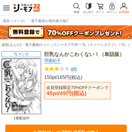
検索
はじめて
カート
ログイン
会員登録
漫画（マンガ）・電子書籍が国内最大級!!
漫画(まんが)・電子書籍のコミックシーモアTOP
TL（ティーンズラブ）
TL（
巨乳なんかこわくない！（単話版）
TLマンガ
羽柴紀子
4件
150pt/165円(税込)
会員登録限定70%OFFクーポンで
45pt/49円(税込)
1巻配信中