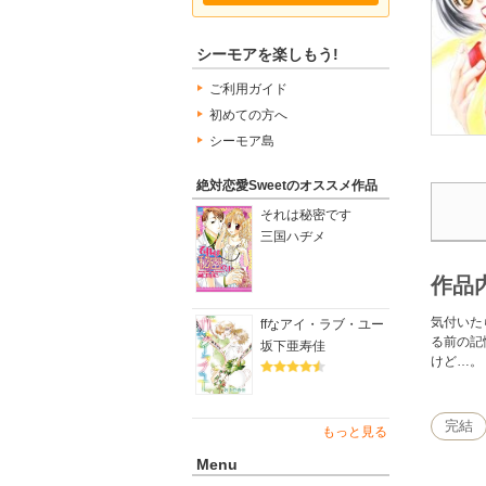
シーモアを楽しもう!
ご利用ガイド
初めての方へ
シーモア島
絶対恋愛Sweetのオススメ作品
それは秘密です
三国ハヂメ
作品
気付いた
ffなアイ・ラブ・ユー
る前の記
坂下亜寿佳
けど…。
完結
もっと見る
Menu