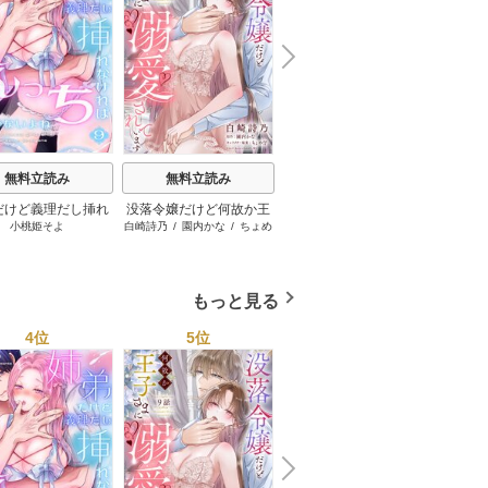
N
x
e
t
無料立読み
無料立読み
無料立読み
だけど義理だし挿れ
没落令嬢だけど何故か王
お隣の宮野さんは、私を
キスで
小桃姫そよ
白崎詩乃
/
園内かな
/
ちょめ
藤那トムヲ
ればえっちじゃない
子さまに溺愛されていま
美味しく食べたがる【単
仔
よね【単話版】
す【単話売】
話売】
もっと見る
4位
5位
6位
N
x
e