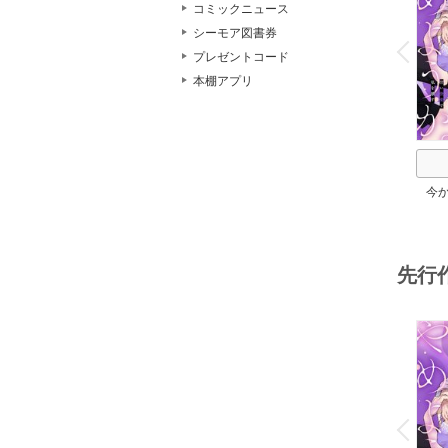
コミックニュース
o
シーモア図書券
v
P
r
e
i
u
プレゼントコード
本棚アプリ
今
か。
先行
o
v
P
r
e
i
u