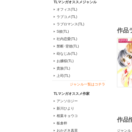
TLマンガオススメジャンル
オフィス(TL)
ラブコメ(TL)
ラブロマンス(TL)
作品
S彼(TL)
社内恋愛(TL)
禁断･背徳(TL)
幼なじみ(TL)
お嬢様(TL)
貴族(TL)
上司(TL)
ジャンル一覧はコチラ
TLマンガオススメ作家
アンソロジー
新川ひより
相葉キョウコ
作品
板倉梓
ジャンル
おかざき真里