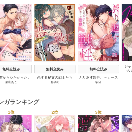
s
ジャ
無料立読み
無料立読み
無料立読み
プパ
【
年前からシたかった。
恋する秘文の戦士たち
ぶり返す獣性。～カース
栗山あこ
おやぬ
駒込
性爆散した幼馴染の
【forcs edited】 43-44巻
ト上位な男の、10年越し
わからせＨ 12巻
の激愛 23巻
マンガランキング
1位
2位
3位