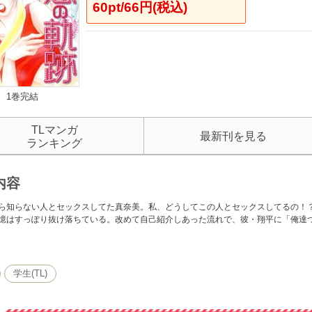
60pt/66円(税込)
1巻完結
TLマンガ
最新刊を見る
ランキング
内容
ら知らない人とセックスしてた真奈美。私、どうしてこの人とセックスしてるの！？
憶はすっぽり抜け落ちている。改めて自己紹介しあった流れで、彼・翔平に「俺達
学生(TL)