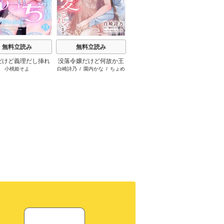
t
無料立読み
無料立読み
無料立読み
だけど義理だし挿れ
没落令嬢だけど何故か王
お隣の宮野さんは、私を
キスで
小桃姫そよ
白崎詩乃
/
園内かな
/
ちょめ
藤那トムヲ
ればえっちじゃない
子さまに溺愛されていま
美味しく食べたがる【単
仔
よね【単話版】
す【単話売】
話売】