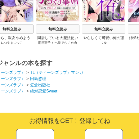
無料立読み
無料立読み
無料立読み
から、親友やめよう
同居している大魔法使い
やらしくて可愛い俺の凛
姉弟
につやまにつこ
雨世雨子
/
七咲でら
/
佐倉
ウル
～腐れ縁同僚は甘い
様の子づくり事情 こっそ
ちゃん。～隣人後輩くん
なけ
響
/
よなが月見
快楽で私を壊す～
り家を出るつもりが、絶
のイキすぎた執着にハメ
倫えっちで蕩けるほど溺
堕とされる～
愛されてます
ジャンルの本を探す
ィーンズラブ）
>
TL（ティーンズラブ）マンガ
ィーンズラブ）
>
田島悠理
ィーンズラブ）
>
笠倉出版社
ィーンズラブ）
>
絶対恋愛Sweet
お得情報をGET！登録してね