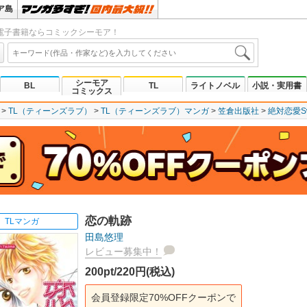
ア島
電子書籍ならコミックシーモア！
シーモア
BL
TL
ライトノベル
小説・実用書
コミックス
TL（ティーンズラブ）
TL（ティーンズラブ）マンガ
笠倉出版社
絶対恋愛Sw
恋の軌跡
TLマンガ
田島悠理
レビュー募集中！
200pt/220円(税込)
会員登録限定70%OFFクーポンで