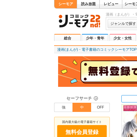
シーモア
読み放題
レビュー
シーモ
漫画（まんが）・
ジャンルで探す
総合
少年・青年
少女・女性
漫画(まんが)・電子書籍のコミックシーモアTOP
セーフサーチ
？
強
中
OFF
国内最大級の電子書籍サイト
無料会員登録