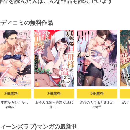
作品を読んだ人はこんな作品も読んでいます
･レディコミの無料作品
s
2冊無料
2冊無料
5冊無料
０年前からシたかっ
山神の花嫁～寡黙な旦那
運命のカラダと別れた
恋す
栗山あこ
茸三三
杞憂千
～理性爆散した幼馴
様に溢れるほど注がれる
い。～思い出したくなか
【fo
のわからせＨ（１）
寵愛～【TL版】 1巻
った、元カレとのズブズ
ブH（1）
(ティーンズラブ)マンガの最新刊