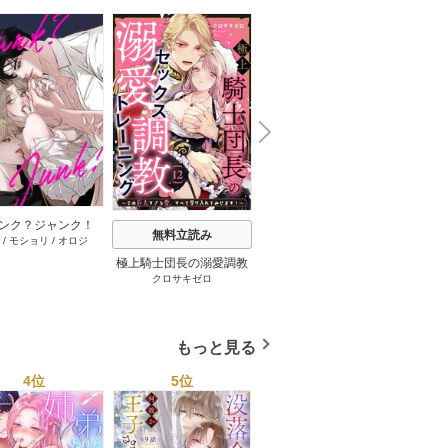
N
x
e
t
ンク？ジャンク！
無料立読み
無料立読み
/
モショリ
/
オロジ
タテヨミ】 34巻
極上騎士団長の溺愛調教
悪友とセフレになったら
えっち
クロサキゼロ
保田ほた
雪
～その巨大すぎる愛、す
メロ堕ちしちゃいそう 6
嬢に転
べて受け入れてみせま
巻
士隊長
す！～ 13巻
愛され
もっと見る
4位
5位
6位