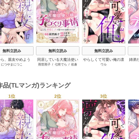
s
無料立読み
無料立読み
無料立読み
から、親友やめよう
同居している大魔法使い
やらしくて可愛い俺の凛
姉弟
につやまにつこ
雨世雨子
/
七咲でら
/
佐倉
ウル
～腐れ縁同僚は甘い
様の子づくり事情 こっそ
ちゃん。～隣人後輩くん
なけ
響
/
よなが月見
快楽で私を壊す～
り家を出るつもりが、絶
のイキすぎた執着にハメ
倫えっちで蕩けるほど溺
堕とされる～
愛されてます
作品(TLマンガ)ランキング
1位
2位
3位
s