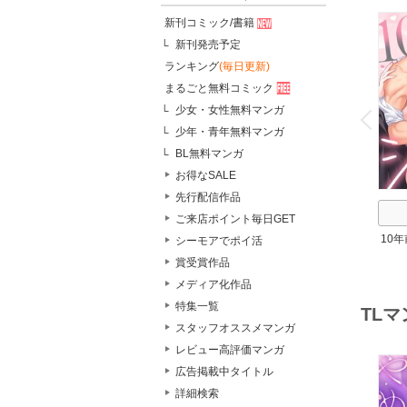
新刊コミック/書籍
新刊発売予定
ランキング
(毎日更新)
まるごと無料コミック
o
v
少女・女性無料マンガ
P
r
e
i
u
少年・青年無料マンガ
BL無料マンガ
お得なSALE
先行配信作品
ご来店ポイント毎日GET
10
シーモアでポイ活
～理
賞受賞作品
メディア化作品
特集一覧
TL
スタッフオススメマンガ
レビュー高評価マンガ
広告掲載中タイトル
詳細検索