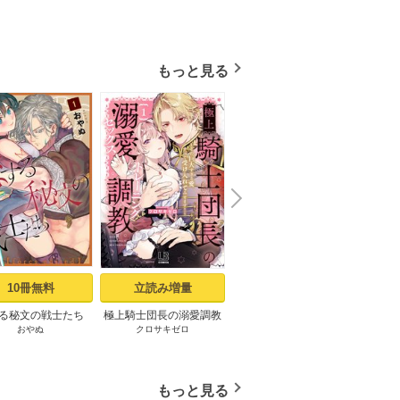
もっと見る
N
x
e
t
10冊無料
立読み増量
2冊無料
る秘文の戦士たち
極上騎士団長の溺愛調教
交配休暇～獣人夫の本気
ジャ
おやぬ
クロサキゼロ
うな
プパ
rcs edited】 1話
～その巨大すぎる愛、す
の発情が止まらない
べて受け入れてみせま
（１）
す！～【コミックス版】:
1【電子限定描き下ろし付
もっと見る
き】