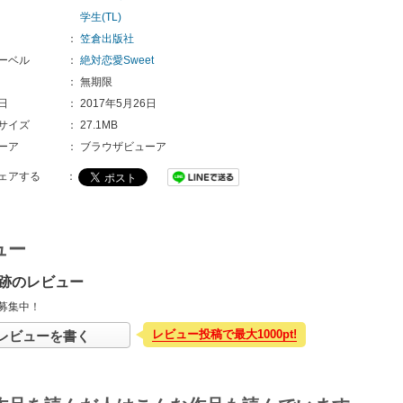
学生(TL)
：
笠倉出版社
ーベル
：
絶対恋愛Sweet
：
無期限
日
：
2017年5月26日
サイズ
：
27.1MB
ーア
：
ブラウザビューア
ェアする
：
ュー
跡のレビュー
募集中！
レビュー投稿で最大1000pt!
レビューを書く