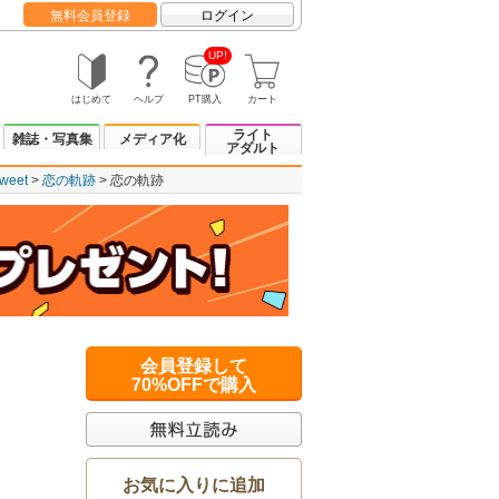
無料会員登録
ログイン
UP!
はじめて
ヘルプ
PT購入
カート
ライト
雑誌・写真集
メディア化
アダルト
eet
恋の軌跡
恋の軌跡
会員登録して
70%OFFで購入
お気に入りに追加