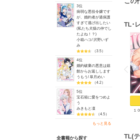
この
3位
病弱な悪役令嬢です
が、婚約者が過保護
すぎて逃げ出したい
TL
(私たち犬猿の仲でし
たよね！？)
小箱ハコ
/
沢野いず
み
（3.5）
4位
o
v
婚約破棄の悪意は娼
P
r
e
i
u
館からお返しします
うもう
/
皐月めい
（4.2）
5位
宝石箱に愛をつめよ
う
みきもと凜
１
（4.5）
た。
染
もっと見る
TL
全書籍から探す