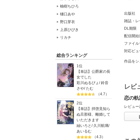
柚樹ちひろ
出版社
樋口あや
雑誌・レ
野口芽衣
DL期限
上原ひびき
配信開始
リカチ
ファイル
対応ビュ
総合ランキング
作品をシ
1位
【単話】公爵家の長
女でした
彩川ぬるぴょ
/
鈴音
レビ
さや
/
たむ
（4.7）
恋の軌
2位
レビュー
【単話】拝啓見知ら
ぬ旦那様、離婚して
いただきます
紬いろと
/
久川航璃
/
あいるむ
（4.3）