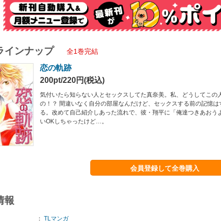
ラインナップ
全1巻完結
恋の軌跡
200pt/220円(税込)
気付いたら知らない人とセックスしてた真奈美。私、どうしてこの
の！？ 間違いなく自分の部屋なんだけど、セックスする前の記憶は
る。改めて自己紹介しあった流れで、彼・翔平に「俺達つきあおう
いOKしちゃったけど…。
会員登録して全巻購入
情報
：
TLマンガ