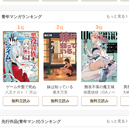
ャ
の
もっと見る
青年マンガランキング
れ
メ
1
2
3
位
位
位
ぁ
ゲーム中盤で死ぬ
妹は知っている
難攻不落の魔王城
異
八又ナガト
/
月山
雁木万里
御鷹穂積（GAノベ
大
悪役貴族に転生し
へようこそ～デバ
は
可也
ル／SBクリエイテ
Ａ
たので、外れスキ
フは不要と勇者パ
出
無料立読み
無料立読み
無料立読み
ィブ刊）
/
蚕堂j1
ル【テイム】を駆
ーティーを追い出
で
/
弓取葵
/
平石
使して最強を目指
された黒魔導士、
サ
六
/
ユウヒ
してみた
魔王軍の最高幹部
もっと見る
先行作品(青年マンガ)ランキング
に迎えられる～