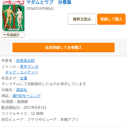
マダムとウブ 分冊版
100pt/110円(税込)
無料立読み
登録して購入
作品紹介
会員登録して全巻購入
作家名：
佐世保太郎
ジャンル：
青年マンガ
ギャグ・コメディー
作品タグ：
女優
※システムにて自動抽出したものを表示しています
出版社：
講談社
雑誌：
週刊Dモーニング
DL期限：無期限
配信開始日：2017年6月1日
ファイルサイズ：12.9MB
対応ビューア：ブラウザビューア、本棚アプリ