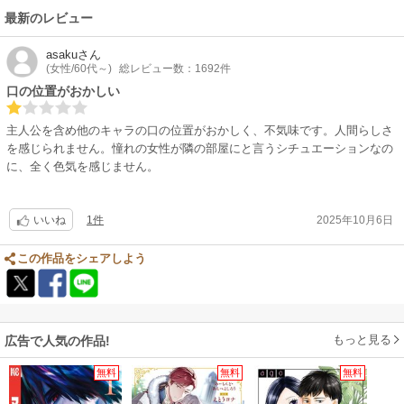
最新のレビュー
asaku
さん
(女性/60代～)
総レビュー数：1692件
口の位置がおかしい
主人公を含め他のキャラの口の位置がおかしく、不気味です。人間らしさ
を感じられません。憧れの女性が隣の部屋にと言うシチュエーションなの
に、全く色気を感じません。
1件
2025年10月6日
いいね
この作品をシェアしよう
もっと見る
広告で人気の作品!
無料
無料
無料