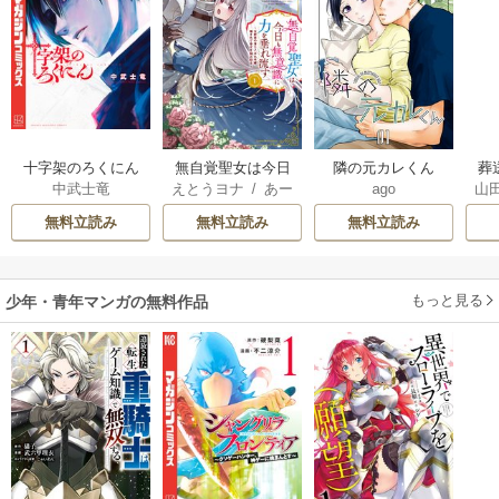
十字架のろくにん
無自覚聖女は今日
隣の元カレくん
葬
中武士竜
えとうヨナ
/
あー
ago
山
も無意識に力を垂
もんど
/
あんべよ
れ流す ～公爵家
無料立読み
無料立読み
無料立読み
しろう
の落ちこぼれ令
嬢、嫁ぎ先で幸せ
を掴み取る～
もっと見る
少年・青年マンガの無料作品