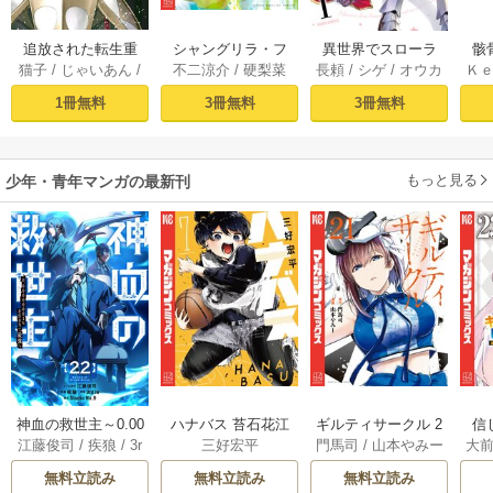
追放された転生重
シャングリラ・フ
異世界でスローラ
骸
猫子
/
じゃいあん
/
不二涼介
/
硬梨菜
長頼
/
シゲ
/
オウカ
Ｋ
騎士はゲーム知識
ロンティア（１）
イフを（願望） 1
異
武六甲理衣
で無双する（１）
～クソゲーハン
1冊無料
3冊無料
3冊無料
ター、神ゲーに挑
まんとす～
もっと見る
少年・青年マンガの最新刊
神血の救世主～0.00
ハナバス 苔石花江
ギルティサークル 2
信
江藤俊司
/
疾狼
/
3r
三好宏平
門馬司
/
山本やみー
大
000001％を引き当
のバスケ論 7巻
1巻
に
d Ie
/
Studio No.9
て最強へ～【電子
で
無料立読み
無料立読み
無料立読み
書籍特典付】 22巻
ギ