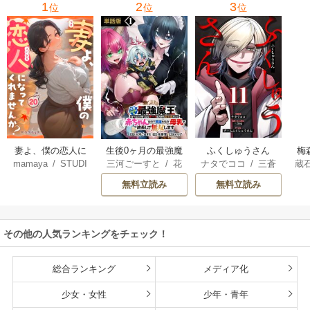
1
2
3
位
位
位
妻よ、僕の恋人に
生後0ヶ月の最強魔
ふくしゅうさん
梅
mamaya
/
STUDI
三河ごーすと
/
花
ナタでココ
/
三蒼
蔵
なってくれません
王 食べるだけ強
O ZOON
房雪
/
マップ
核
/
チームふくし
カ
か？
くなるチート能力
無料立読み
無料立読み
ゅうさん
持ち転生者だけど
赤ちゃんなので英
雄たちの母乳で成
その他の人気ランキングをチェック！
長して無双します
総合ランキング
メディア化
少女・女性
少年・青年