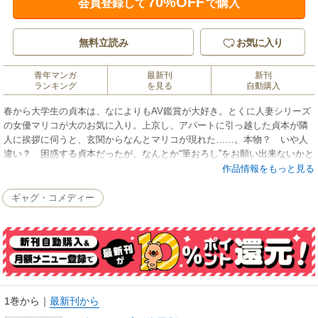
70%OFF
会員登録して
で購入
無料立読み
お気に入り
青年マンガ
最新刊
新刊
ランキング
を見る
自動購入
春から大学生の貞本は、なによりもAV鑑賞が大好き。とくに人妻シリーズ
の女優マリコが大のお気に入り。上京し、アパートに引っ越した貞本が隣
人に挨拶に伺うと、玄関からなんとマリコが現れた……。本物？ いや人
違い？ 困惑する貞本だったが、なんとか“筆おろし”をお願い出来ないかと
作戦を練る。隣人スキャンダル豊乳コメディ！
作品情報をもっと見る
ギャグ・コメディー
1巻から
｜
最新刊から