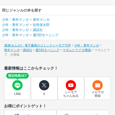
同じジャンルの本を探す
少年・青年マンガ
>
青年マンガ
少年・青年マンガ
>
佐世保太郎
少年・青年マンガ
>
講談社
少年・青年マンガ
>
週刊Dモーニング
漫画(まんが)・電子書籍のコミックシーモアTOP
少年・青年マンガ
青年マンガ
講談社
週刊Dモーニング
マダムとウブ 分冊版
マダムとウ
ブ 分冊版
最新情報はここからチェック！
限定特典GET
シーモア
メルマガ
LINE
X
ちゃんねる
登録
お得にポイントゲット！