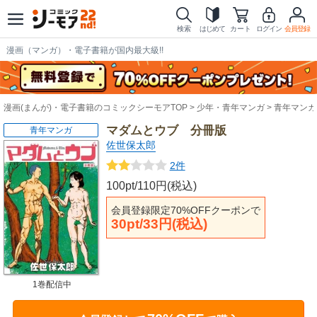
検索
はじめて
カート
ログイン
会員登録
漫画（マンガ）・電子書籍が国内最大級!!
漫画(まんが)・電子書籍のコミックシーモアTOP
少年・青年マンガ
青年マンガ
マダムとウブ 分冊版
青年マンガ
佐世保太郎
2件
100pt/110円(税込)
会員登録限定70%OFFクーポンで
30pt/33円(税込)
1巻配信中