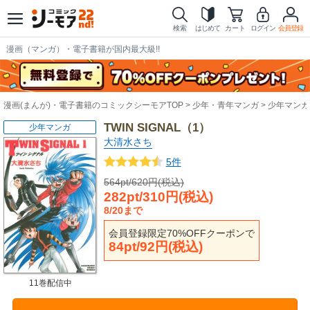
検索
はじめて
カート
ログイン
会員登録
漫画（マンガ）・電子書籍が国内最大級!!
漫画(まんが)・電子書籍のコミックシーモアTOP
少年・青年マンガ
少年マンガ
TWIN SIGNAL（1）
少年マンガ
大清水さち
5件
564pt/620円(税込)
282pt/310円(税込)
8/20まで
会員登録限定70%OFFクーポンで
84pt/92円(税込)
11巻配信中