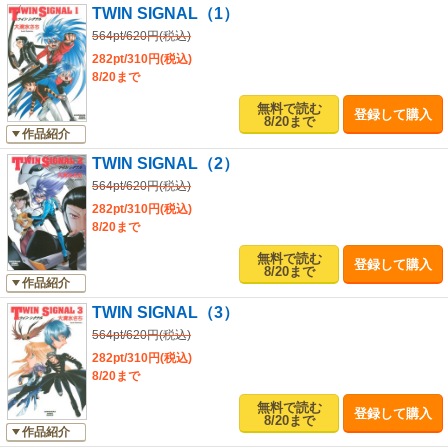
TWIN SIGNAL（1）
564pt/620円(税込)
282pt/310円(税込)
8/20まで
無料で読む
登録して購入
8/20まで
作品紹介
TWIN SIGNAL（2）
564pt/620円(税込)
282pt/310円(税込)
8/20まで
無料で読む
登録して購入
8/20まで
作品紹介
TWIN SIGNAL（3）
564pt/620円(税込)
282pt/310円(税込)
8/20まで
無料で読む
登録して購入
8/20まで
作品紹介