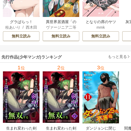
グラぱらっ！
異世界居酒屋「の
となりの席のヤツ
灰
桂あいり
/
西木田
ヴァージニア二等
mmk
ぶ」
がそういう目で見
景志
兵
/
蝉川夏哉
/
転
てくる
無料立読み
無料立読み
無料立読み
もっと見る
先行作品(少年マンガ)ランキング
1
2
3
位
位
位
生まれ変わった剣
生まれ変わった剣
ダンジョンに閉じ
閻魔