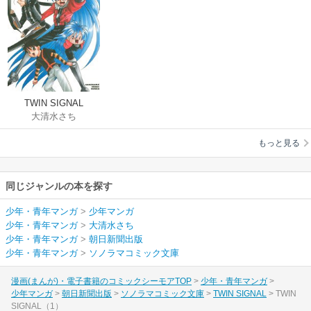
TWIN SIGNAL
大清水さち
もっと見る
同じジャンルの本を探す
少年・青年マンガ
>
少年マンガ
少年・青年マンガ
>
大清水さち
少年・青年マンガ
>
朝日新聞出版
少年・青年マンガ
>
ソノラマコミック文庫
漫画(まんが)・電子書籍のコミックシーモアTOP
少年・青年マンガ
少年マンガ
朝日新聞出版
ソノラマコミック文庫
TWIN SIGNAL
TWIN
SIGNAL（1）