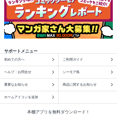
サポートメニュー
初めての方へ
ご利用ガイド
ヘルプ・お問合せ
シーモア島
重要なお知らせ
商品に関するお知らせ
ホームアイコンを追加
本棚アプリを無料ダウンロード！