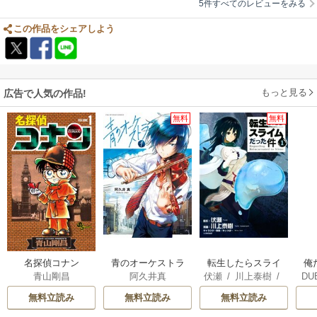
5件すべてのレビューをみる
この作品をシェアしよう
もっと見る
広告で人気の作品!
無料
無料
名探偵コナン
青のオーケストラ
転生したらスライ
俺
青山剛昌
阿久井真
伏瀬
/
川上泰樹
/
DU
ムだった件
みっつばー
UDI
無料立読み
無料立読み
無料立読み