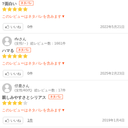
?面白い
ネタバレ
このレビューはネタバレを含みます▼
0件
2022年5月21日
いいね
rfv
さん
(女性/－)
総レビュー数：1661件
ハマる
ネタバレ
このレビューはネタバレを含みます▼
0件
2025年2月23日
いいね
仔鹿
さん
(女性/40代)
総レビュー数：17件
親しみやすさとシリアス
ネタバレ
このレビューはネタバレを含みます▼
1件
2019年1月4日
いいね