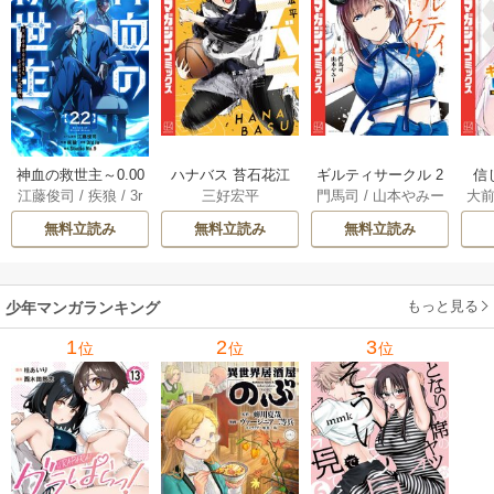
神血の救世主～0.00
ハナバス 苔石花江
ギルティサークル 2
信
江藤俊司
/
疾狼
/
3r
三好宏平
門馬司
/
山本やみー
大
000001％を引き当
のバスケ論 7巻
1巻
に
d Ie
/
Studio No.9
て最強へ～【電子
で
無料立読み
無料立読み
無料立読み
書籍特典付】 22巻
ギ
ャ
の
もっと見る
少年マンガランキング
れ
メ
1
2
3
位
位
位
ぁ