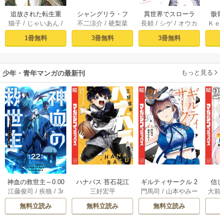
追放された転生重
シャングリラ・フ
異世界でスローラ
骸
猫子
/
じゃいあん
/
不二涼介
/
硬梨菜
長頼
/
シゲ
/
オウカ
Ｋ
騎士はゲーム知識
ロンティア（１）
イフを（願望） 1
異
武六甲理衣
で無双する（１）
～クソゲーハン
1冊無料
3冊無料
3冊無料
ター、神ゲーに挑
まんとす～
もっと見る
少年・青年マンガの最新刊
神血の救世主～0.00
ハナバス 苔石花江
ギルティサークル 2
信
江藤俊司
/
疾狼
/
3r
三好宏平
門馬司
/
山本やみー
大
000001％を引き当
のバスケ論 7巻
1巻
に
d Ie
/
Studio No.9
て最強へ～【電子
で
無料立読み
無料立読み
無料立読み
書籍特典付】 22巻
ギ