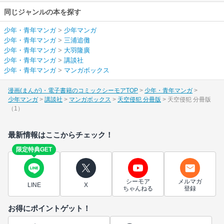
同じジャンルの本を探す
少年・青年マンガ
>
少年マンガ
少年・青年マンガ
>
三浦追儺
少年・青年マンガ
>
大羽隆廣
少年・青年マンガ
>
講談社
少年・青年マンガ
>
マンガボックス
漫画(まんが)・電子書籍のコミックシーモアTOP
少年・青年マンガ
少年マンガ
講談社
マンガボックス
天空侵犯 分冊版
天空侵犯 分冊版
（1）
最新情報はここからチェック！
限定特典GET
シーモア
メルマガ
LINE
X
ちゃんねる
登録
お得にポイントゲット！