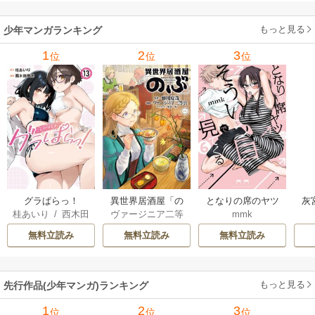
ャ
の
もっと見る
少年マンガランキング
れ
メ
1
2
3
位
位
位
ぁ
グラぱらっ！
異世界居酒屋「の
となりの席のヤツ
灰
桂あいり
/
西木田
ヴァージニア二等
mmk
ぶ」
がそういう目で見
景志
兵
/
蝉川夏哉
/
転
てくる
無料立読み
無料立読み
無料立読み
もっと見る
先行作品(少年マンガ)ランキング
1
2
3
位
位
位