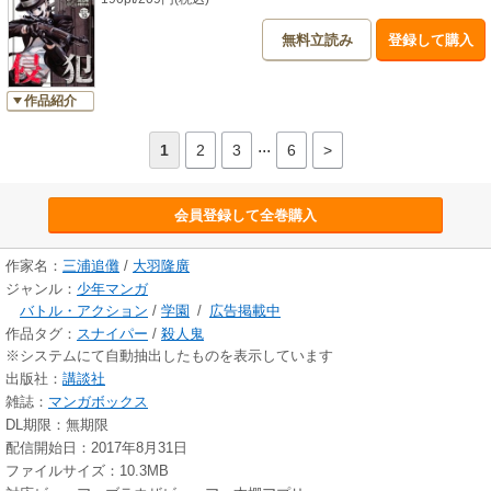
無料立読み
登録して購入
作品紹介
...
1
2
3
6
>
会員登録して全巻購入
作家名：
三浦追儺
/
大羽隆廣
ジャンル：
少年マンガ
バトル・アクション
/
学園
/
広告掲載中
作品タグ：
スナイパー
/
殺人鬼
※システムにて自動抽出したものを表示しています
出版社：
講談社
雑誌：
マンガボックス
DL期限：無期限
配信開始日：2017年8月31日
ファイルサイズ：10.3MB