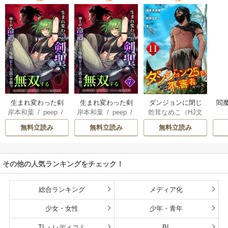
生まれ変わった剣
生まれ変わった剣
ダンジョンに閉じ
閻魔
岸本和葉
/
peep
/
岸本和葉
/
peep
/
乾茸なめこ（HJ文
聖、剣士が冷遇さ
聖、剣士が冷遇さ
込められて25年。
染野静也
/
桑島黎
染野静也
/
桑島黎
庫／ホビージャパ
れる魔術至上主義
れる魔術至上主義
救出されたときに
無料立読み
無料立読み
無料立読み
音
/
taskey STUDI
音
/
taskey STUDI
ン刊）
/
御手洗太
の学園で無双する
の学園で無双する
は立派な不審者に
O
O
陽
/
芝
【単行本版】
なっていた【分冊
版】
その他の人気ランキングをチェック！
総合ランキング
メディア化
少女・女性
少年・青年
TL・レディコミ
BL