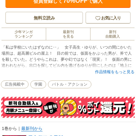
70%OFF
会員登録して
で購入
無料立読み
お気に入り
少年マンガ
最新刊
新刊
ランキング
を見る
自動購入
「私は学校にいたはずなのに‥」 女子高生・ゆりが、いつの間にかいた
場所は、超高層ビルの屋上！ 目の前では、仮面をかぶった男が、斧で人
を殺していた。どうやらこれは、夢や幻ではなく「現実」！ 仮面の男に
追われながら、出口を探してビル内を逃げるゆりが目にしたのは「地上に
降りる事はできない」と書かれた看板。なんかムカついてきた！ こんな
作品情報をもっと見る
ふざけた世界で死んでたまるものかっ！！ ゆりのサバイバルが始まる！
【第１話～第４話を収録】
広告掲載中
学園
バトル・アクション
1巻から
｜
最新刊から