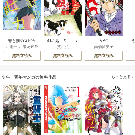
罪と罰のスピカ
銀の匙 Ｓｉｌｖ
MAO
井龍一
/
瀬尾知汐
荒川弘
高橋留美子
ｅｒ Ｓｐｏｏｎ
無料立読み
無料立読み
無料立読み
もっと見る
少年・青年マンガの無料作品