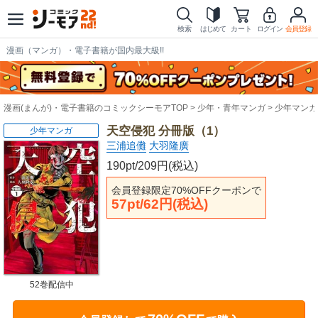
検索
はじめて
カート
ログイン
会員登録
漫画（マンガ）・電子書籍が国内最大級!!
漫画(まんが)・電子書籍のコミックシーモアTOP
少年・青年マンガ
少年マンガ
天空侵犯 分冊版（1）
少年マンガ
三浦追儺
大羽隆廣
190pt/209円(税込)
会員登録限定70%OFFクーポンで
57pt/62円(税込)
52巻配信中