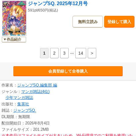
ジャンプSQ. 2025年12月号
591pt/650円(税込)
無料立読み
登録して購入
作品紹介
...
1
2
3
14
>
会員登録して全巻購入
作家名：
ジャンプSQ.編集部 編
ジャンル：
マンガ雑誌(4位)
少年マンガ雑誌
出版社：
集英社
雑誌：
ジャンプSQ.
DL期限：無期限
配信開始日：2026年8月4日
ファイルサイズ：201.2MB
※本作品はファイルサイズが大きいため、Wi-Fi環境でのご利用を推奨いた