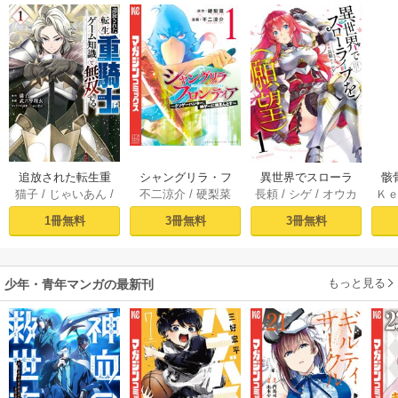
追放された転生重
シャングリラ・フ
異世界でスローラ
骸
猫子
/
じゃいあん
/
不二涼介
/
硬梨菜
長頼
/
シゲ
/
オウカ
Ｋ
騎士はゲーム知識
ロンティア（１）
イフを（願望） 1
異
武六甲理衣
で無双する（１）
～クソゲーハン
1冊無料
3冊無料
3冊無料
ター、神ゲーに挑
まんとす～
もっと見る
少年・青年マンガの最新刊