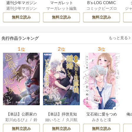
B’s-LOG COMIC
週刊少年マガジン
マーガレット
コミックビーズロ
ジャ
週刊少年マガジン
マーガレット編集
グ編集部
編集部
部
無料立読み
無料立読み
無料立読み
もっと見る
先行作品ランキング
1
2
3
位
位
位
【単話】公爵家の
【単話】拝啓見知
宝石箱に愛をつめ
俺
彩川ぬるぴょ
/
鈴
紬いろと
/
久川航
みきもと凜
長女でした
らぬ旦那様、離婚
よう
音さや
/
たむ
璃
/
あいるむ
していただきます
無料立読み
無料立読み
無料立読み