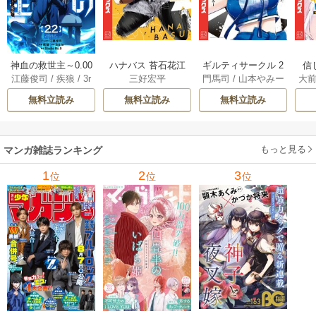
神血の救世主～0.00
ハナバス 苔石花江
ギルティサークル 2
信
江藤俊司
/
疾狼
/
3r
三好宏平
門馬司
/
山本やみー
大
000001％を引き当
のバスケ論 7巻
1巻
に
d Ie
/
Studio No.9
て最強へ～【電子
で
無料立読み
無料立読み
無料立読み
書籍特典付】 22巻
ギ
ャ
の
もっと見る
マンガ雑誌ランキング
れ
メ
1
2
3
位
位
位
ぁ