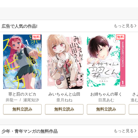
もっと見る
広告で人気の作品!
無料
無料
罪と罰のスピカ
みいちゃんと山田
お姉ちゃんの翠く
さ
井龍一
/
瀬尾知汐
亜月ねね
目黒あむ
進
さん
ん
な
た
無料立読み
無料立読み
無料立読み
立
もっと見る
少年・青年マンガの無料作品