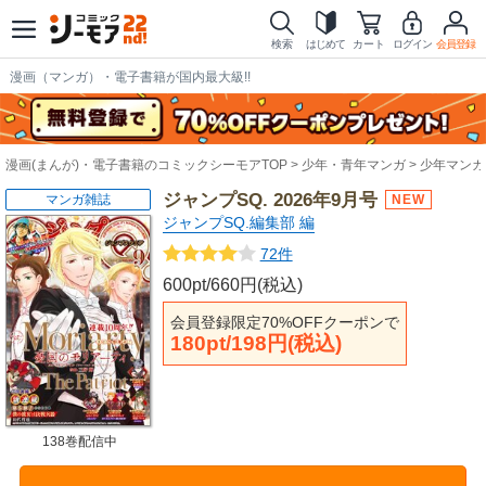
検索
はじめて
カート
ログイン
会員登録
漫画（マンガ）・電子書籍が国内最大級!!
漫画(まんが)・電子書籍のコミックシーモアTOP
少年・青年マンガ
少年マンガ
ジャンプSQ. 2026年9月号
マンガ雑誌
ジャンプSQ.編集部 編
72件
600pt/660円(税込)
会員登録限定70%OFFクーポンで
180pt/198円(税込)
138巻配信中