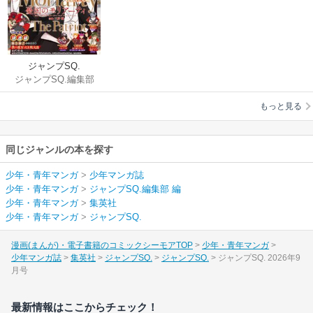
ジャンプSQ.
ジャンプSQ.編集部
編
もっと見る
同じジャンルの本を探す
少年・青年マンガ
>
少年マンガ誌
少年・青年マンガ
>
ジャンプSQ.編集部 編
少年・青年マンガ
>
集英社
少年・青年マンガ
>
ジャンプSQ.
漫画(まんが)・電子書籍のコミックシーモアTOP
少年・青年マンガ
少年マンガ誌
集英社
ジャンプSQ.
ジャンプSQ.
ジャンプSQ. 2026年9
月号
最新情報はここからチェック！