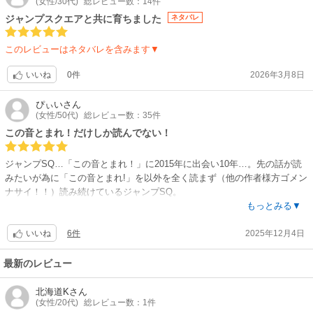
(女性/30代)
総レビュー数：14件
ジャンプスクエアと共に育ちました
ネタバレ
このレビューはネタバレを含みます▼
0件
2026年3月8日
いいね
ぴぃい
さん
(女性/50代)
総レビュー数：35件
この音とまれ！だけしか読んでない！
ジャンプSQ…「この音とまれ！」に2015年に出会い10年…。先の話が読
みたいが為に「この音とまれ!」を以外を全く読まず（他の作者様方ゴメン
ナサイ！！）読み続けているジャンプSQ。
この作品色んな箇所でトリコにさせられるんですが、今回の2026年1月号
もっとみる▼
は、私の中で『最強にして最高でした！！』有難うございます！良かっ
6件
2025年12月4日
た…うるって来ました。次の号も含めて、これからもとても楽しみしてい
いいね
ます！
どうぞ作者様方お身体ご自愛下さいますよう！
最新のレビュー
北海道K
さん
(女性/20代)
総レビュー数：1件