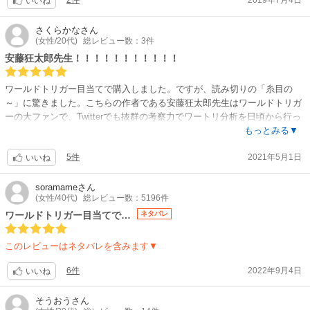
2件
2019年7月4日
いいね
さくらかな
さん
(女性/20代)
総レビュー数：3件
安藤狂太郎先生！！！！！！！！！！！
ワールドトリガー目当てで購入しました。ですが、読み切りの「糸目の
～」に驚きました。こちらの作者である安藤狂太郎先生はワールドトリガ
ーの大ファンで、Twitterでも抜群の考察力でワートリ分析を日頃から行っ
ている凄い方です。いつかのSQに作品を応募されていて、賞をとってい
もっとみる▼
たことは覚えていましたが、まさかその後にまた賞をとって掲載を勝ち取
5件
2021年5月1日
ったとは、いちファンとしてとても嬉しいです。安藤狂太郎先生のギャグ
いいね
は台詞運びもテンポも良く、落とし所をクールに計算していて読むのが楽
しいです。これからも安藤狂太郎先生の活躍を応援しています。
soramame
さん
(女性/40代)
総レビュー数：5196件
ワールドトリガー目当てで…
ネタバレ
このレビューはネタバレを含みます▼
6件
2022年9月4日
いいね
そうおう
さん