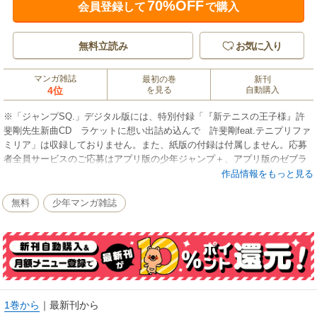
70%OFF
会員登録して
で購入
無料立読み
お気に入り
マンガ雑誌
最初の巻
新刊
4位
を見る
自動購入
※「ジャンプSQ.」デジタル版には、特別付録「『新テニスの王子様』許
斐剛先生新曲CD ラケットに想い出詰め込んで 許斐剛feat.テニプリファ
ミリア」は収録しておりません。また、紙版の付録は付属しません。応募
者全員サービスのご応募はアプリ版の少年ジャンプ＋、アプリ版のゼブラ
ックからのみ可能です。ご了承ください。／「ジャンプSQ. 2026年9月
作品情報をもっと見る
号」、紙と同時に配信！／【表紙＆センターカラー】『憂国のモリアーテ
ィ』（原案：コナン・ドイル（「シャーロック・ホームズ」シリーズ）
無料
少年マンガ雑誌
漫画：三好輝）／【新連載＆巻頭カラー】『僕の彼女は決戦兵器』（田代
哲也）／【巻中カラー】『新テニスの王子様』（許斐剛）／【センターカ
ラー】『レイバイデイ』（オオノコウジ）、『怪物事変』（藍本松）、
『魔王城サイドウェイ』（原作：清水コウセイ 漫画：鵜飼樹）、『まし
ろくんの補講アトリエ』（山本百八）／【特別読切】『マムマムバーガー
深夜2時』（亥浜多壱）／【デジタル版特典】『青の祓魔師 カラー版』
（加藤和恵）、『魔都精兵のスレイブ セミカラー版』（原作：タカヒロ
1巻から
｜
最新刊から
漫画：竹村洋平）／ほか、18作品を収録！