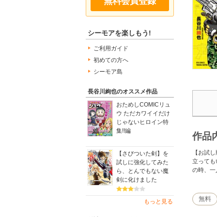
無料会員登録
シーモアを楽しもう!
ご利用ガイド
初めての方へ
シーモア島
長谷川絢也のオススメ作品
おためしCOMICリュ
ウ ただカワイイだけ
じゃないヒロイン特
集!!編
作品
【お試し
【さびついた剣】を
立っても
試しに強化してみた
の時、一
ら、とんでもない魔
剣に化けました
無料
もっと見る