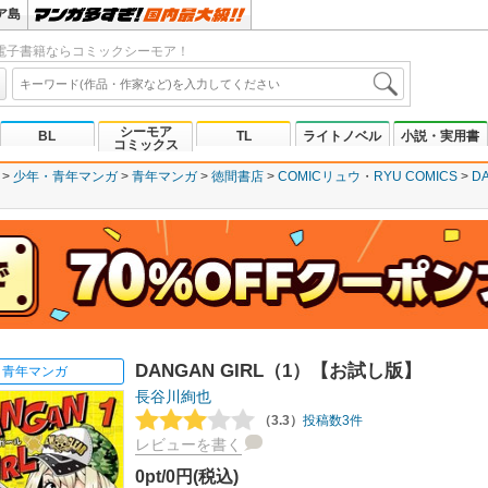
ア島
電子書籍ならコミックシーモア！
シーモア
BL
TL
ライトノベル
小説・実用書
コミックス
少年・青年マンガ
青年マンガ
徳間書店
COMICリュウ
RYU COMICS
D
DANGAN GIRL（1）【お試し版】
青年マンガ
長谷川絢也
（3.3）
投稿数3件
レビューを書く
0pt/0円(税込)