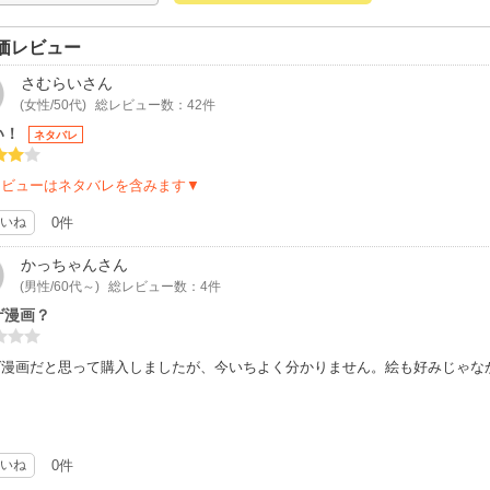
価レビュー
さむらい
さん
(女性/50代)
総レビュー数：42件
い！
ネタバレ
レビューはネタバレを含みます▼
いね
0件
かっちゃん
さん
(男性/60代～)
総レビュー数：4件
ゲ漫画？
ゲ漫画だと思って購入しましたが、今いちよく分かりません。絵も好みじゃな
いね
0件