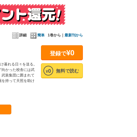
詳細
簡単
1巻から｜
最新刊から
¥0
登録で
明け暮れる日々を送る。
ず向かった校舎には武
0
無料で読む
¥
、武装集団に囲まれて
腕を持って天照を助け