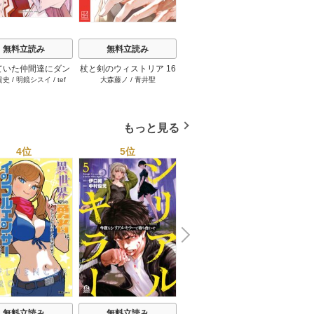
無料立読み
無料立読み
無料立読み
ていた仲間達にダン
杖と剣のウィストリア 16
【単話版】ムシバミヒメ
俺だけ
貴史
/
明鏡シスイ
/
tef
大森藤ノ
/
青井聖
東元俊哉
江藤俊
ン奥地で殺されかけ
巻
44巻
界のチ
/
3rd Ie
ギフト『無限ガチ
れた～
レベル9999の仲間
手に入れて元パーテ
もっと見る
メンバーと世界に復
『ざまぁ！』しま
4位
5位
6位
す！ 23巻
N
x
e
t
無料立読み
無料立読み
無料立読み