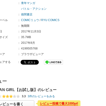
：
青年マンガ
バトル・アクション
：
徳間書店
ーベル
：
COMICリュウ
/
RYU COMICS
：
無期限
日
：
2017年11月3日
サイズ
：
35.7MB
：
2017年8月
：
4199505768
ーア
：
ブラウザビューア
ェアする
：
ュー
GAN GIRL【お試し版】のレビュー
：
3.3
3件のレビューをみる
レビュー投稿で最大1000pt!
レビューを書く