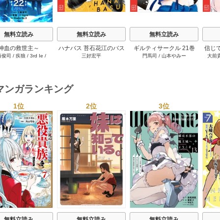
無料立読み
無料立読み
無料立読み
神血の救世主～
ハナバス 苔石花江のバス
ギルティサークル 21巻
信じ
藤俊司
/
疾狼
/
3rd Ie
/
三好宏平
門馬司
/
山本やみー
大前
0000001％を引き当て
ケ論 7巻
ジョ
Studio No.9
へ～【電子書籍特典
たが
付】 22巻
ャ』で
達を
マンガランキング
ィー
讐＆
1位
2位
3位
s
無料立読み
無料立読み
無料立読み