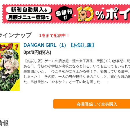
ラインナップ
1巻まで配信中！
DANGAN GIRL（1）【お試し版】
0pt/0円(税込)
【お試し版】ゲームの腕は超一流の女子高生・天照(てら)は妄想に
ある日、母校の小学校が廃校になると知る。いても立ってもいられ
装集団がいた。「今こそ私が立ち上がる番！？」妄想している最中
しまった！ その時、一人の男が軽快な身のこなしと、確かな銃の
た。男は天照へ「やるか？」と一丁の銃を渡した――。
会員登録して全巻購入
情報