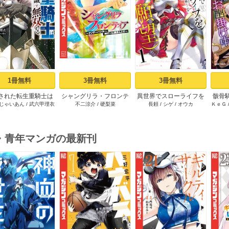
s
1冊無料
3冊無料
3冊無料
された転生重騎士は
シャングリラ・フロンテ
異世界でスローライフを
骸骨
じゃいあん
/
武六甲理衣
不二涼介
/
硬梨菜
長頼
/
シゲ
/
オウカ
ＫｅＧ
ーム知識で無双する
ィア（１） ～クソゲー
（願望） 1
（１）
ハンター、神ゲーに挑ま
んとす～
・青年マンガの最新刊
s