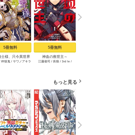
N
x
e
t
5冊無料
5冊無料
1冊無料
騎士様、只今異世界
神血の救世主～
限界集落を脱村した錬金
その悪
/
秤猿鬼
/
サワノアキラ
江藤俊司
/
疾狼
/
3rd Ie
/
海空りく
/
西田拓矢
へお出掛け中 I
0.00000001％を引き当て
術士、都会で“最強”なのが
イン
Studio No.9
最強へ～【電子書籍特典
バレまくる。～老害ども
～真摯
付】（１）
にはいい加減愛想が尽き
り不遇
ました～（1）
もっと見る
N
x
e
t