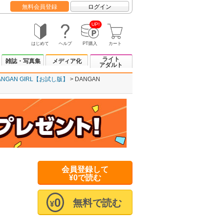
無料会員登録
ログイン
UP!
はじめて
ヘルプ
PT購入
カート
ライト
雑誌・写真集
メディア化
アダルト
ANGAN GIRL【お試し版】
DANGAN
会員登録して
¥0で読む
0
無料で読む
¥