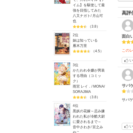
イム】を駆使して最
強を目指してみた
高評
八又ナガト
/
月山可
也
（3.8）
2位
面白
妹は知っている
雁木万里
この
（4.5）
い
3位
かたわれ令嬢が男装
する理由（コミッ
ク）
サバ
雨宮 レイ．
/
MONA
/
SORAJIMA
（3.8）
サバ
4位
黒妖の花嫁～忌み嫌
われた私が冷酷大尉
に愛されるまで～
い
音中さわき
/
宮之み
やこ