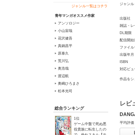
ジャンル
ジャンル一覧はコチラ
青年マンガオススメ作家
出版社
アンソロジー
雑誌・レ
小山宙哉
DL期限
花沢健吾
配信開始
真鍋昌平
ファイル
原泰久
出版年月
荒川弘
ISBN
奥浩哉
対応ビュ
渡辺航
作品をシ
奥嶋ひろまさ
松本光司
レビ
総合ランキング
DAN
1位
平均評価
ゲーム中盤で死ぬ悪
役貴族に転生したの
で、外れスキル【テ