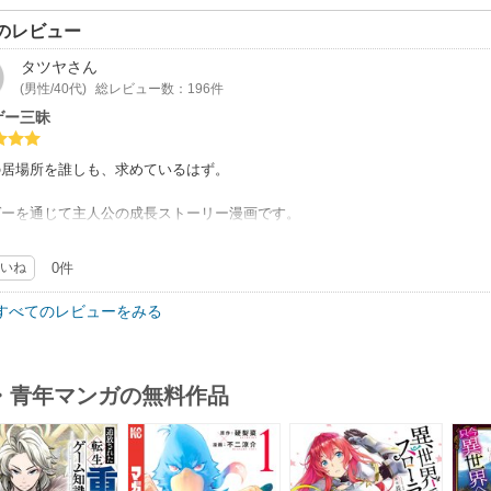
のレビュー
タツヤ
さん
(男性/40代)
総レビュー数：196件
ゲー三昧
の居場所を誰しも、求めているはず。
ゲーを通じて主人公の成長ストーリー漫画です。
のストーリー展開に期待。
いね
0件
すべてのレビューをみる
・青年マンガの無料作品