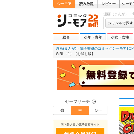
シーモア
読み放題
レビュー
シーモ
漫画（まんが）・
ジャンルで探す
総合
少年・青年
少女・女性
漫画(まんが)・電子書籍のコミックシーモアTOP
GIRL（1）【お試し版】
セーフサーチ
？
強
中
OFF
国内最大級の電子書籍サイト