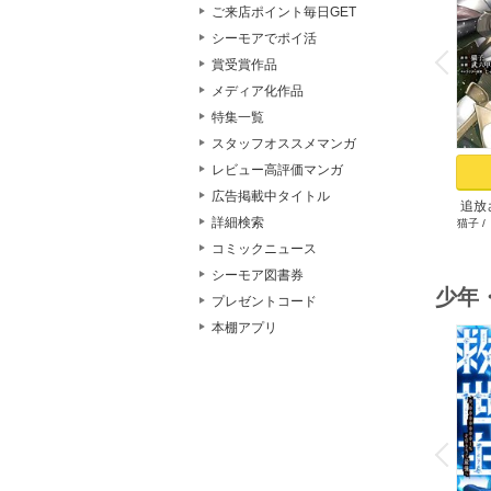
ご来店ポイント毎日GET
o
シーモアでポイ活
v
P
r
e
i
u
賞受賞作品
メディア化作品
特集一覧
スタッフオススメマンガ
レビュー高評価マンガ
広告掲載中タイトル
追放
詳細検索
猫子
/
ゲ
コミックニュース
シーモア図書券
少年
プレゼントコード
本棚アプリ
o
v
P
r
e
i
u