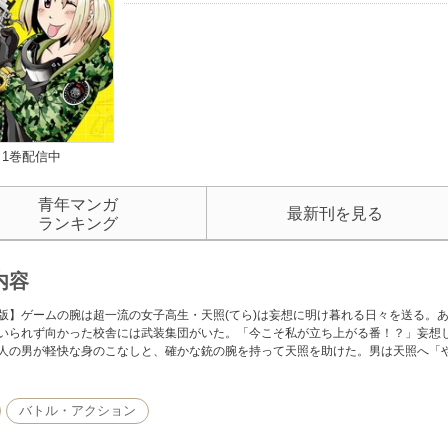
1巻配信中
青年マンガ
最新刊を見る
ランキング
内容
版】ゲームの腕は超一流の女子高生・天照(てら)は妄想に明け暮れる日々を送る。
いられず向かった校舎には武装集団がいた。「今こそ私が立ち上がる番！？」妄想
人の男が軽快な身のこなしと、確かな銃の腕を持って天照を助けた。男は天照へ「
バトル・アクション