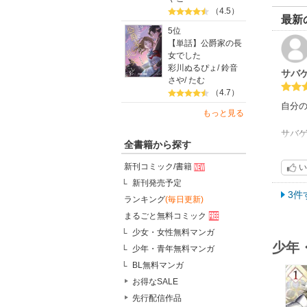
（4.5）
最新
5位
【単話】公爵家の長
女でした
彩川ぬるぴょ
/
鈴音
サバ
さや
/
たむ
（4.7）
自分
もっと見る
サバ
全書籍から探す
今後
新刊コミック/書籍
い
新刊発売予定
3件
ランキング
(毎日更新)
まるごと無料コミック
少女・女性無料マンガ
少年
少年・青年無料マンガ
BL無料マンガ
お得なSALE
先行配信作品