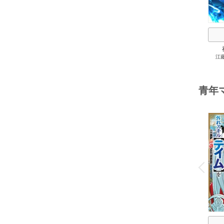
江
0.0
最強
青年
o
v
P
r
e
i
u