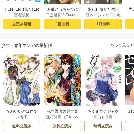
HUNTER×HUNTER
追放されるたびに
嫌われ魔女と体が
岩
冨樫義博
日之浦拓
/
GreeN
/
江本マシメサ
/
十悠
モノクロ版 39
スキルを手に入れ
入れ替わったけれ
仁森島司
た俺が、100の異世
ど、私は今日も元
立読み増量
1冊無料
1冊無料
界で2周目無双【電
気に暮らしていま
子単行本】 1
す！【電子単行
本】 1
もっと見る
少年・青年マンガの最新刊
かわいいのは俺で
転生賢者の異世界
あくまでクジャク
はじ
八寿子
進行諸島（GAノベ
小出もと貴
ある 4巻
ライフ～第二の職
の話です。 8巻
ル／SBクリエイテ
業を得て、世界最
無料立読み
無料立読み
無料立読み
ィブ刊）
/
彭傑（Fr
強になりました～ 3