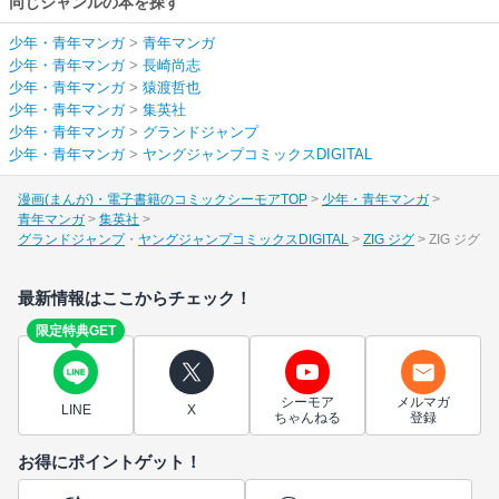
同じジャンルの本を探す
少年・青年マンガ
>
青年マンガ
少年・青年マンガ
>
長崎尚志
少年・青年マンガ
>
猿渡哲也
少年・青年マンガ
>
集英社
少年・青年マンガ
>
グランドジャンプ
少年・青年マンガ
>
ヤングジャンプコミックスDIGITAL
漫画(まんが)・電子書籍のコミックシーモアTOP
少年・青年マンガ
青年マンガ
集英社
グランドジャンプ
ヤングジャンプコミックスDIGITAL
ZIG ジグ
ZIG ジグ
最新情報はここからチェック！
限定特典GET
シーモア
メルマガ
LINE
X
ちゃんねる
登録
お得にポイントゲット！