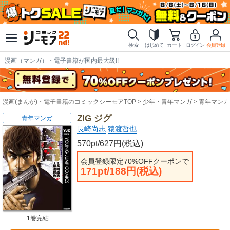
検索
はじめて
カート
ログイン
会員登録
漫画（マンガ）・電子書籍が国内最大級!!
漫画(まんが)・電子書籍のコミックシーモアTOP
少年・青年マンガ
青年マンガ
ZIG ジグ
青年マンガ
長崎尚志
猿渡哲也
570pt/627円(税込)
会員登録限定70%OFFクーポンで
171pt/188円(税込)
1巻完結