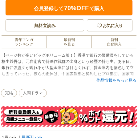
70%OFF
会員登録して
で購入
無料立読み
お気に入り
青年マンガ
最新刊
新刊
ランキング
を見る
自動購入
【ページ数が多いビッグボリューム版！】香港で銀行の警備員をしている
桐生甚吾は、元自衛官で特殊作戦群の出身という経歴の持ち主。ある日、
銀行に強盗団が現れるが大型金庫には目もくれず、貸金庫内を物色して立
ち去っていった。彼らの正体は、中国諜報部と契約したプロ集団。国家間
の争いに、桐生は巻き込まれていくが…!?
作品情報をもっと見る
完結
人間ドラマ
1巻から
｜
最新刊から