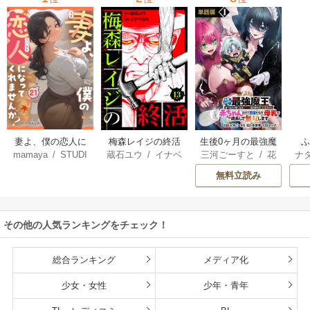
妻よ、僕の恋人に
梅森レイジの終活
生後0ヶ月の最強魔
mamaya
/
STUDI
蔵石ユウ
/
イナベ
三河ごーすと
/
花
ナ
なってくれません
王 食べるだけ強
O ZOON
カズ
/
STUDIO ZO
房雪
/
マップ
核
か？
くなるチート能力
無料立読み
ON
持ち転生者だけど
赤ちゃんなので英
雄たちの母乳で成
その他の人気ランキングをチェック！
長して無双します
総合ランキング
メディア化
少女・女性
少年・青年