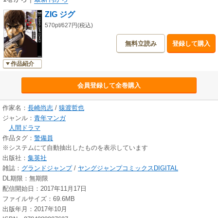
ZIG ジグ
570pt/627円(税込)
無料立読み
登録して購入
作品紹介
会員登録して全巻購入
作家名：
長崎尚志
/
猿渡哲也
ジャンル：
青年マンガ
人間ドラマ
作品タグ：
警備員
※システムにて自動抽出したものを表示しています
出版社：
集英社
雑誌：
グランドジャンプ
/
ヤングジャンプコミックスDIGITAL
DL期限：無期限
配信開始日：2017年11月17日
ファイルサイズ：69.6MB
出版年月：2017年10月