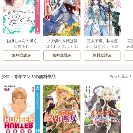
お姉ちゃんの翠く
ブチ切れ令嬢は報
王太子様、私今度
完
目黒あむ
はぐれメタボ
/
お
おしばなお
/
岡達
綾
ん
復を誓いました。
こそあなたに殺さ
が
おのいも
/
昌未
英茉
/
先崎真琴
れたくないんで
さ
無料立読み
無料立読み
無料立読み
す！ ～聖女に嵌め
られた貧乏令嬢、
二度目は串刺し回
もっと見る
少年・青年マンガの無料作品
避します！～