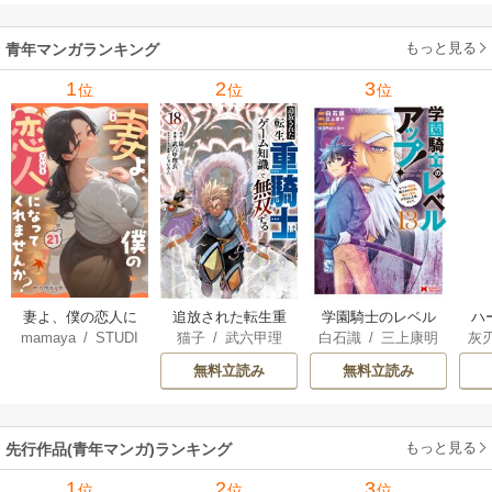
iendly Land）
/
風
3巻
花風花
もっと見る
青年マンガランキング
1
2
3
位
位
位
妻よ、僕の恋人に
追放された転生重
学園騎士のレベル
ハ
mamaya
/
STUDI
猫子
/
武六甲理
白石識
/
三上康明
灰
なってくれません
騎士はゲーム知識
アップ！レベル100
界
O ZOON
衣
/
じゃいあん
か？
で無双する
0超えの転生者、落
最
無料立読み
無料立読み
ちこぼれクラスに
ん
入学。そして、
を
（コミック）
もっと見る
先行作品(青年マンガ)ランキング
1
2
3
位
位
位