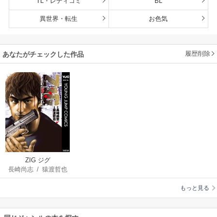
TL・レディコミ
BL
異世界・転生
お色気
履歴削除
あなたがチェックした作品
ZIG ジグ
長崎尚志
/
猿渡哲也
もっと見る