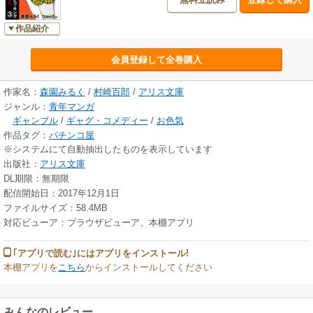
作品紹介
会員登録して全巻購入
作家名：
森園みるく
/
村崎百郎
/
アリス文庫
ジャンル：
青年マンガ
ギャンブル
/
ギャグ・コメディー
/
お色気
作品タグ：
パチンコ屋
※システムにて自動抽出したものを表示しています
出版社：
アリス文庫
DL期限：無期限
配信開始日：2017年12月1日
ファイルサイズ：58.4MB
対応ビューア：ブラウザビューア、本棚アプリ
｢アプリで読む｣にはアプリをインストール!
本棚アプリを
こちら
からインストールしてください
みんなのレビュー