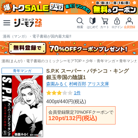
検索
はじめて
カート
ログイン
会員登録
漫画（マンガ）・電子書籍が国内最大級!!
漫画(まんが)・電子書籍のコミックシーモアTOP
少年・青年マンガ
青年マンガ
S.P.K スーパー・パチンコ・キング
青年マンガ
銀玉帝国の陰謀1
森園みるく
村崎百郎
アリス文庫
1件
400pt/440円(税込)
会員登録限定70%OFFクーポンで
120pt/132円(税込)