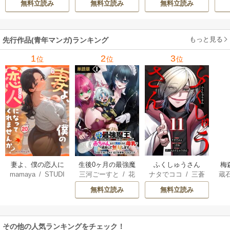
無料立読み
無料立読み
無料立読み
ィブ刊）
/
蚕堂j1
ル【テイム】を駆
ーティーを追い出
で
/
弓取葵
/
平石
使して最強を目指
された黒魔導士、
サ
六
/
ユウヒ
してみた
魔王軍の最高幹部
もっと見る
先行作品(青年マンガ)ランキング
に迎えられる～
1
2
3
位
位
位
妻よ、僕の恋人に
生後0ヶ月の最強魔
ふくしゅうさん
梅
mamaya
/
STUDI
三河ごーすと
/
花
ナタでココ
/
三蒼
蔵
なってくれません
王 食べるだけ強
O ZOON
房雪
/
マップ
核
/
チームふくし
カ
か？
くなるチート能力
無料立読み
無料立読み
ゅうさん
持ち転生者だけど
赤ちゃんなので英
雄たちの母乳で成
その他の人気ランキングをチェック！
長して無双します