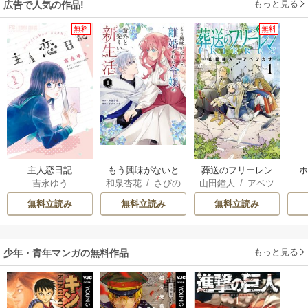
もっと見る
広告で人気の作品!
無料
無料
主人恋日記
もう興味がないと
葬送のフリーレン
吉永ゆう
和泉杏花
/
さびの
山田鐘人
/
アベツ
離婚された令嬢の
ぶち
カサ
意外と楽しい新生
無料立読み
無料立読み
無料立読み
活
もっと見る
少年・青年マンガの無料作品