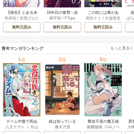
【報告】とある未
16年目の復讐～奴
この絵には裏があ
迷
寺井衒
/
玄田げんた
桜宇宙
/
FTops
樹生ナト
/
大塩哲史
ぱ
解決事件について 1
らを地獄に送るま
る 6巻
1巻
で 22巻
無料立読み
無料立読み
無料立読み
もっと見る
青年マンガランキング
1
2
3
位
位
位
ゲーム中盤で死ぬ
妹は知っている
難攻不落の魔王城
異
八又ナガト
/
月山
雁木万里
御鷹穂積（GAノベ
大
悪役貴族に転生し
へようこそ～デバ
は
可也
ル／SBクリエイテ
Ａ
たので、外れスキ
フは不要と勇者パ
出