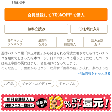
3巻配信中
70%OFF
会員登録して
で購入
無料立読み
お気に入り
青年マンガ
最新刊
新刊
読み放題
ランキング
を見る
自動購入
あり
悪徳パチンコ屋「銀玉帝国」から発せられる電波に引き寄せられてパチン
コを始めてしまった松本コージ。日々パチンコに通うようになったコージ
は銀玉帝国の罠にはまり、借金漬けになってしまう。
そんなある日、盤面からセクシーな美女「薔薇の精」が現れ、夢のような
最高のエッチを体験する。そして薔薇の精は「コージはパチンコ王にな
作品情報をもっと見る
る」と告げて消えていったのだが…。
シモネタ警報が常時発令中のちょっとお下劣なパチンコギャグマンガ第1
お色気
ギャグ・コメディー
ギャンブル
巻！