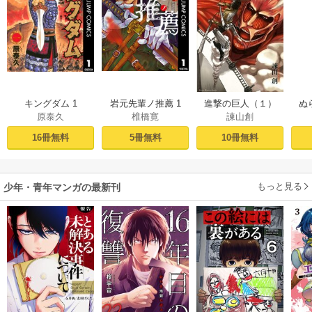
キングダム 1
岩元先輩ノ推薦 1
進撃の巨人（１）
ぬ
原泰久
椎橋寛
諫山創
16冊無料
5冊無料
10冊無料
もっと見る
少年・青年マンガの最新刊