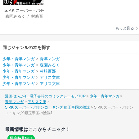
S.P.K スーパー・パチ
森園みるく
/
村崎百
ンコ・キング 銀玉帝
郎
/
アリス文庫
国の陰謀
もっと見る
同じジャンルの本を探す
少年・青年マンガ
>
青年マンガ
少年・青年マンガ
>
森園みるく
少年・青年マンガ
>
村崎百郎
少年・青年マンガ
>
アリス文庫
少年・青年マンガ
>
アリス文庫
漫画(まんが)・電子書籍のコミックシーモアTOP
少年・青年マンガ
青年マンガ
アリス文庫
S.P.K スーパー・パチンコ・キング 銀玉帝国の陰謀
S.P.K スーパー・パチン
コ・キング 銀玉帝国の陰謀1
最新情報はここからチェック！
限定特典GET