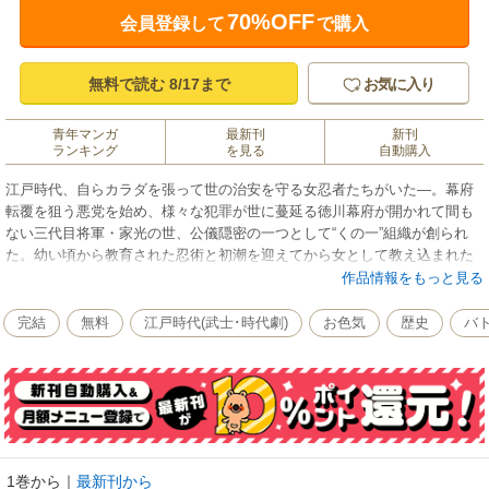
70%OFF
会員登録して
で購入
無料で読む 8/17まで
お気に入り
青年マンガ
最新刊
新刊
ランキング
を見る
自動購入
江戸時代、自らカラダを張って世の治安を守る女忍者たちがいた―。幕府
転覆を狙う悪党を始め、様々な犯罪が世に蔓延る徳川幕府が開かれて間も
ない三代目将軍・家光の世、公儀隠密の一つとして“くの一”組織が創られ
た。幼い頃から教育された忍術と初潮を迎えてから女として教え込まれた
秘術・淫術でカラダを武器に政府の為、闇に隠れて悪党を倒していく…。
作品情報をもっと見る
※電子版「くの一隠密 紅組」を一話ずつ分冊したものです。（重複購入
にご注意ください）
完結
無料
江戸時代(武士･時代劇)
お色気
歴史
バ
1巻から
｜
最新刊から