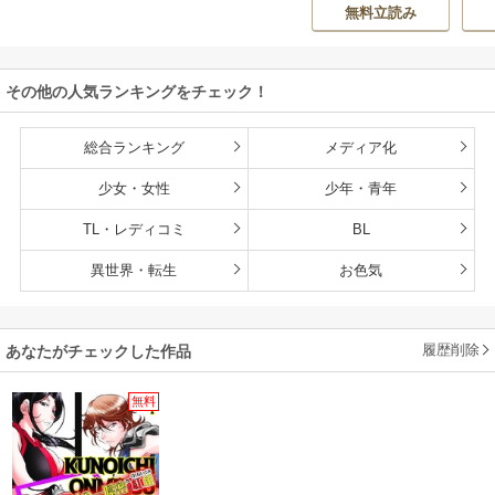
O ZOON
カズ
/
STUDIO ZO
房雪
/
マップ
核
か？
くなるチート能力
無料立読み
ON
持ち転生者だけど
赤ちゃんなので英
雄たちの母乳で成
その他の人気ランキングをチェック！
長して無双します
総合ランキング
メディア化
少女・女性
少年・青年
TL・レディコミ
BL
異世界・転生
お色気
履歴削除
あなたがチェックした作品
無料