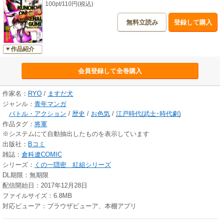
100pt/110円(税込)
無料立読み
登録して購入
作品紹介
会員登録して全巻購入
作家名：
RYO
/
ますだ犬
ジャンル：
青年マンガ
バトル・アクション
/
歴史
/
お色気
/
江戸時代(武士･時代劇)
作品タグ：
将軍
※システムにて自動抽出したものを表示しています
出版社：
Bコミ
雑誌：
倉科遼COMIC
シリーズ：
くの一隠密 紅組シリーズ
DL期限：無期限
配信開始日：2017年12月28日
ファイルサイズ：6.8MB
対応ビューア：ブラウザビューア、本棚アプリ