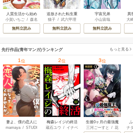
人質生活から始め
追放された転生重
宇宙兄弟
異
小賀いちご
/
森名
猫子
/
武六甲理
小山宙哉
大
るスローライフ
騎士はゲーム知識
は
尚
衣
/
じゃいあん
Ａ
で無双する
出
無料立読み
無料立読み
無料立読み
で
サ
もっと見る
先行作品(青年マンガ)ランキング
1
2
3
位
位
位
妻よ、僕の恋人に
梅森レイジの終活
生後0ヶ月の最強魔
mamaya
/
STUDI
蔵石ユウ
/
イナベ
三河ごーすと
/
花
ナ
なってくれません
王 食べるだけ強