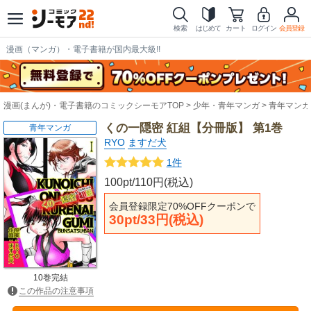
検索
はじめて
カート
ログイン
会員登録
漫画（マンガ）・電子書籍が国内最大級!!
漫画(まんが)・電子書籍のコミックシーモアTOP
少年・青年マンガ
青年マンガ
くの一隠密 紅組【分冊版】 第1巻
青年マンガ
RYO
ますだ犬
1件
100pt/110円(税込)
会員登録限定70%OFFクーポンで
30pt/33円(税込)
10巻完結
この作品の注意事項