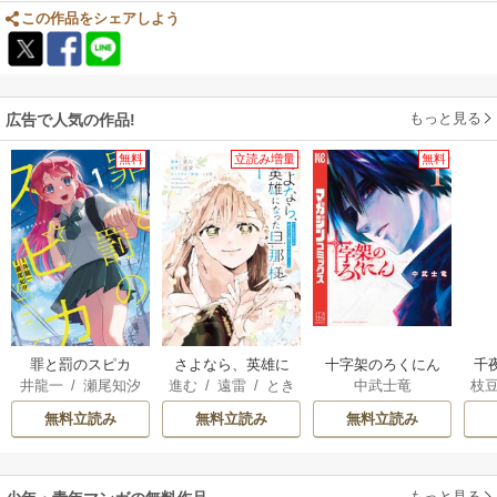
この作品をシェアしよう
もっと見る
広告で人気の作品!
無料
立読み増量
無料
罪と罰のスピカ
さよなら、英雄に
十字架のろくにん
千
井龍一
/
瀬尾知汐
進む
/
遠雷
/
とき
中武士竜
枝
なった旦那様 ～
国
間
AK
ただ祈るだけの役
皇
無料立読み
無料立読み
無料立読み
立たずな妻のはず
溺
でしたが……～
もっと見る