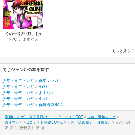
くの一隠密 紅組【分
RYO
/
ますだ犬
冊版】
もっと見る
同じジャンルの本を探す
少年・青年マンガ
>
青年マンガ
少年・青年マンガ
>
RYO
少年・青年マンガ
>
ますだ犬
少年・青年マンガ
>
Bコミ
少年・青年マンガ
>
倉科遼COMIC
漫画(まんが)・電子書籍のコミックシーモアTOP
少年・青年マンガ
青年マンガ
Bコミ
倉科遼COMIC
くの一隠密 紅組【分冊版】
くの一隠
密 紅組【分冊版】 第1巻