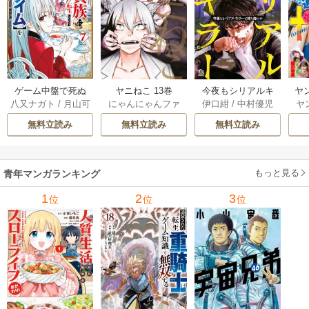
ゲーム中盤で死ぬ
ヤニねこ 13巻
今夜もシリアルキ
ヤ
八又ナガト
/
月山可
にゃんにゃんファ
伊口紺
/
中村優児
ヤ
悪役貴族に転生し
ラーと待ち合わせ 5
也
クトリー
たので、外れスキ
巻
無料立読み
無料立読み
無料立読み
ル【テイム】を駆
使して最強を目指
してみた 7巻
もっと見る
青年マンガランキング
1
2
3
位
位
位