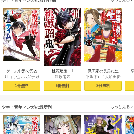
少年・青年マンガの無料作品
ゲーム中盤で死ぬ
桃源暗鬼 1
織田家の長男に生
月山可也
/
八又ナガ
漆原侑来
平沢下戸
/
大沼田伊
悪役貴族に転生し
まれました～戦国
ト
勢彦
/
逸見兎歌
たので、外れスキ
時代に転生したけ
1冊無料
5冊無料
3冊無料
ル【テイム】を駆
ど、死にたくない
使して最強を目指
ので改革を起こし
してみた（１）
ます～ 1
もっと見る
少年・青年マンガの最新刊