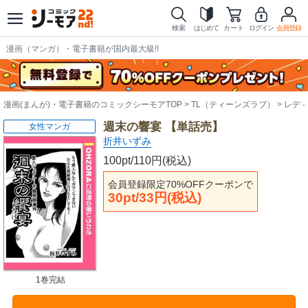
検索
はじめて
カート
ログイン
会員登録
漫画（マンガ）・電子書籍が国内最大級!!
漫画(まんが)・電子書籍のコミックシーモアTOP
TL（ティーンズラブ）
レデ
週末の響宴 【単話売】
女性マンガ
折井いずみ
100pt/110円(税込)
会員登録限定70%OFFクーポンで
30pt/33円(税込)
1巻完結