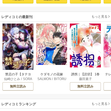
甘すぎる（分冊
玩具レビュー～ 1
スでぬれとろ玩具
せの
版） 【第1話】
【電子限定漫画付
レビュー～ act.1
sod
き】
もっと見る
レディコミの最新刊
ケダモノの花嫁
禁忌の子【タテヨ
誘拐｜【読切】 1巻
テ
SALMON
/
BITORU
仙崎ひとみ
/
SORA
藤田素子
［完全版］【タテ
ミ】 120巻
/
REDICE STUDIO
JIMA
ヨミ】 72巻
無料立読み
無料立読み
もっと見る
レディコミランキング