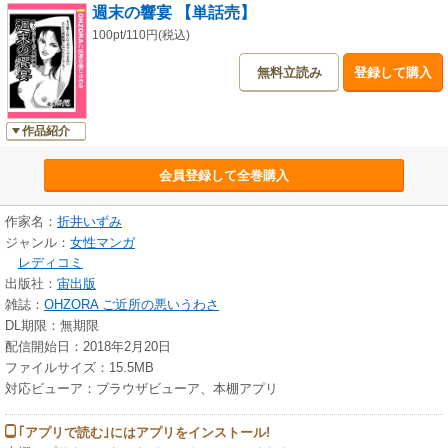
週末の響宴 【単話売】
100pt/110円(税込)
無料立読み
登録して購入
作品紹介
会員登録して全巻購入
作家名：
折井いずみ
ジャンル：
女性マンガ
レディコミ
出版社：
宙出版
雑誌：
OHZORA ご近所の悪いうわさ
DL期限：無期限
配信開始日：2018年2月20日
ファイルサイズ：15.5MB
対応ビューア：ブラウザビューア、本棚アプリ
｢アプリで読む｣にはアプリをインストール!