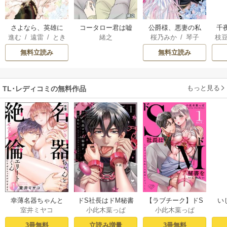
さよなら、英雄に
コータロー君は嘘
公爵様、悪妻の私
千
進む
/
遠雷
/
とき
緒之
桜乃みか
/
琴子
枝
なった旦那様 ～
つき【タテヨミ】
はもう放っておい
国
間
AK
ただ祈るだけの役
てください
皇
無料立読み
無料立読み
立たずな妻のはず
溺
でしたが……～
もっと見る
TL･レディコミの無料作品
幸薄名器ちゃんと
ドS社長はドM秘書
【ラブチーク】ドS
い
室井ミヤコ
小此木葉っぱ
小此木葉っぱ
絶倫エリートくん
をいじめたい～オ
社長はドM秘書をい
さ
むさぼりエッチが
フィスでぬれとろ
じめたい～オフィ
ラ
3冊無料
立読み増量
3冊無料