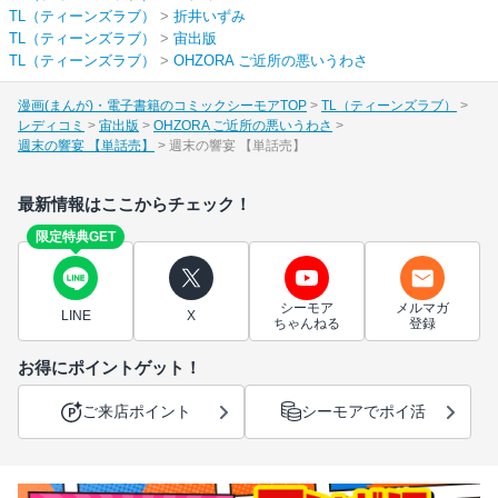
TL（ティーンズラブ）
>
折井いずみ
TL（ティーンズラブ）
>
宙出版
TL（ティーンズラブ）
>
OHZORA ご近所の悪いうわさ
漫画(まんが)・電子書籍のコミックシーモアTOP
TL（ティーンズラブ）
レディコミ
宙出版
OHZORA ご近所の悪いうわさ
週末の響宴 【単話売】
週末の響宴 【単話売】
最新情報はここからチェック！
限定特典GET
シーモア
メルマガ
LINE
X
ちゃんねる
登録
お得にポイントゲット！
ご来店ポイント
シーモアでポイ活