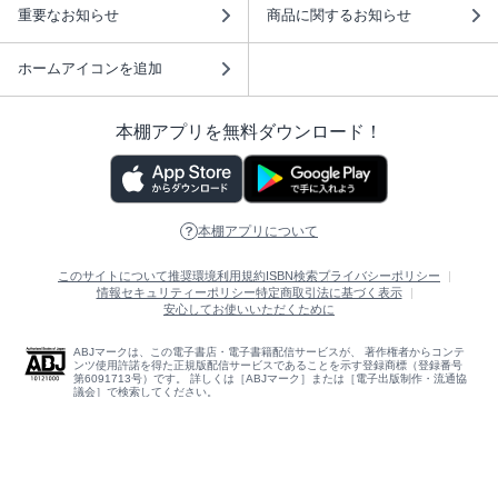
重要なお知らせ
商品に関するお知らせ
ホームアイコンを追加
本棚アプリを無料ダウンロード！
本棚アプリについて
このサイトについて
推奨環境
利用規約
ISBN検索
プライバシーポリシー
情報セキュリティーポリシー
特定商取引法に基づく表示
安心してお使いいただくために
ABJマークは、この電子書店・電子書籍配信サービスが、 著作権者からコンテ
ンツ使用許諾を得た正規版配信サービスであることを示す登録商標（登録番号
第6091713号）です。 詳しくは［ABJマーク］または［電子出版制作・流通協
議会］で検索してください。
(C)NTTソルマーレ