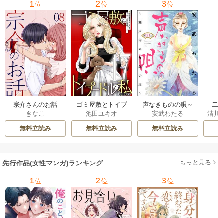
1
2
3
位
位
位
宗介さんのお話
ゴミ屋敷とトイプ
声なきものの唄～
きなこ
池田ユキオ
安武わたる
清
ードルと私
瀬戸内の女郎小屋
は
さ
～（分冊版）
無料立読み
無料立読み
無料立読み
もっと見る
先行作品(女性マンガ)ランキング
1
2
3
位
位
位