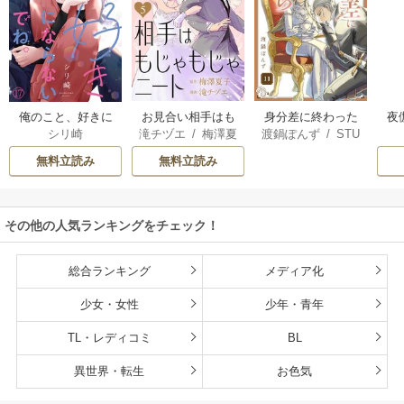
俺のこと、好きに
お見合い相手はも
身分差に終わった
夜
シリ崎
滝チヅエ
/
梅澤夏
渡鍋ぽんず
/
STU
ならないでね。
じゃもじゃニート
恋を、今さらです
は
子（エブリスタ）
DIO ZOON
が。
さ
無料立読み
無料立読み
その他の人気ランキングをチェック！
総合ランキング
メディア化
少女・女性
少年・青年
TL・レディコミ
BL
異世界・転生
お色気