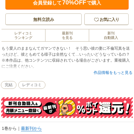
70%OFF
会員登録して
で購入
無料立読み
お気に入り
レディコミ
最新刊
新刊
ランキング
を見る
自動購入
もう愛人のままなんてガマンできない！ そう思い彼の妻に不倫写真を送
ったけど、彼ともめてる様子は全然なくて…いったいどうなっているの？
※本作品は、他コンテンツに収録されている場合がございます。重複購入
にご注意ください。
作品情報をもっと見る
完結
レディコミ
1巻から
｜
最新刊から