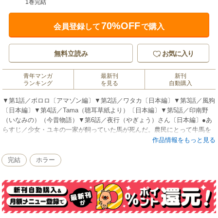
1巻完結
70%OFF
会員登録して
で購入
無料立読み
お気に入り
青年マンガ
最新刊
新刊
ランキング
を見る
自動購入
▼第1話／ボロロ〔アマゾン編〕▼第2話／ワタカ〔日本編〕▼第3話／風狗
〔日本編〕▼第4話／Tama（聴耳草紙より）〔日本編〕▼第5話／印南野
（いなみの）（今昔物語）▼第6話／夜行（やぎょう）さん〔日本編〕●あ
らすじ／少女・ユキの一家が飼っていた馬が死んだ。農民にとって牛馬を
失うことは、死を意味する。新たな馬を購入するために、ユキの母は質奉
作品情報をもっと見る
公に出た。質奉公とは、身売りのことである。その後、女房を失って自堕
落になった父に、母と同じように身を売られそうになったユキは、山へ逃
完結
ホラー
げ込み、そこで白馬に姿を変えた母に出会う…（第2話）。●本巻の特徴／
大和（現在の奈良県）に伝わる話を描いた表題作「ワタカ」をはじめ、今
昔物語から3つのエピソードを選び、作者の意図によって自由に配置・改作
した「風狗」、「聴耳草紙」に着想を得た「Tama」、阿波の伝承話「夜行
（やぎょう）さん」など、全6話を収録。初出は「ボロロ」1979年、「ワタ
カ」1974年、「風狗」1979年、「Tama」「印南野」「夜行さん」1980