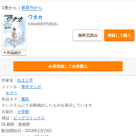
年。●その他のデータ／巻末に、藤本由香里氏によるエッセイ『観音さまの
1巻から
｜
最新刊から
口』を収録。
ワタカ
630pt/693円(税込)
無料立読み
登録して購入
作品紹介
会員登録して全巻購入
作家名：
白土三平
ジャンル：
青年マンガ
ホラー
作品タグ：
農民
※システムにて自動抽出したものを表示しています
出版社：
小学館
雑誌：
ビッグコミックス
DL期限：無期限
配信開始日：2018年2月23日