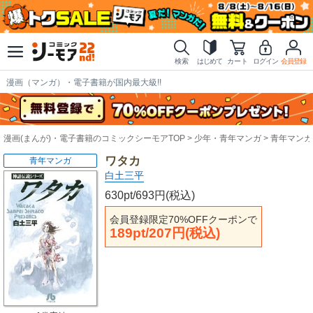
検索
はじめて
カート
ログイン
会員登録
漫画（マンガ）・電子書籍が国内最大級!!
漫画(まんが)・電子書籍のコミックシーモアTOP
少年・青年マンガ
青年マンガ
ワタカ
青年マンガ
白土三平
630pt/693円(税込)
会員登録限定70%OFFクーポンで
189pt/207円(税込)