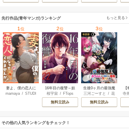
ル【テイム】を駆
と氷の姫君～
使して最強を目指
してみた
もっと見る
先行作品(青年マンガ)ランキング
1
2
3
位
位
位
妻よ、僕の恋人に
16年目の復讐～奴
生後0ヶ月の最強魔
【
mamaya
/
STUDI
桜宇宙
/
FTops
三河ごーすと
/
花
寺
なってくれません
らを地獄に送るま
王 食べるだけ強
解
O ZOON
房雪
/
マップ
か？
で
くなるチート能力
無料立読み
無料立読み
持ち転生者だけど
赤ちゃんなので英
雄たちの母乳で成
その他の人気ランキングをチェック！
長して無双します