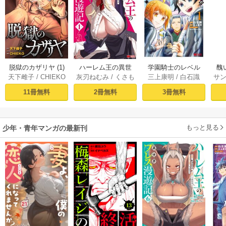
脱獄のカザリヤ (1)
ハーレム王の異世
学園騎士のレベル
醜
天下雌子
/
CHIEKO
灰刃ねむみ
/
くさも
三上康明
/
白石識
サ
界プレス漫遊記 ～
アップ！レベル100
同
ち
最強無双のおじさ
0超えの転生者、落
皇
11冊無料
2冊無料
3冊無料
んはあらゆる種族
ちこぼれクラスに
喪
を嫁にする～（コ
入学。そして、
ミック） 1巻
（コミック） ： 1
もっと見る
少年・青年マンガの最新刊