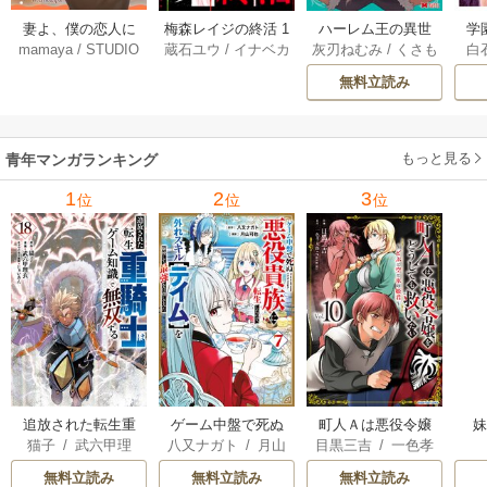
妻よ、僕の恋人に
梅森レイジの終活 1
ハーレム王の異世
学
mamaya
/
STUDIO
蔵石ユウ
/
イナベカ
灰刃ねむみ
/
くさも
白
なってくれません
3巻
界プレス漫遊記 ～
アッ
ZOON
ズ
/
STUDIO ZOON
ち
か？ 21巻
最強無双のおじさ
0
無料立読み
んはあらゆる種族
ち
を嫁にする～（コ
ミック） 6巻
（
もっと見る
青年マンガランキング
1
2
3
位
位
位
追放された転生重
ゲーム中盤で死ぬ
町人Ａは悪役令嬢
猫子
/
武六甲理
八又ナガト
/
月山
目黒三吉
/
一色孝
騎士はゲーム知識
悪役貴族に転生し
をどうしても救い
衣
/
じゃいあん
可也
太郎
/
Parum
で無双する
たので、外れスキ
たい ～どぶと空
無料立読み
無料立読み
無料立読み