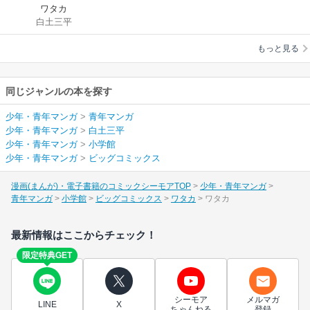
ワタカ
白土三平
もっと見る
同じジャンルの本を探す
少年・青年マンガ
>
青年マンガ
少年・青年マンガ
>
白土三平
少年・青年マンガ
>
小学館
少年・青年マンガ
>
ビッグコミックス
漫画(まんが)・電子書籍のコミックシーモアTOP
少年・青年マンガ
青年マンガ
小学館
ビッグコミックス
ワタカ
ワタカ
最新情報はここからチェック！
限定特典GET
シーモア
メルマガ
LINE
X
ちゃんねる
登録