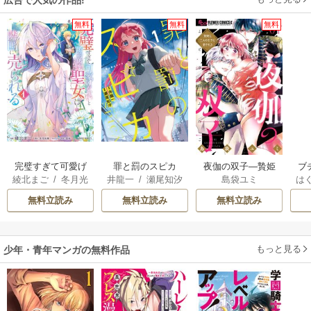
無料
無料
無料
完璧すぎて可愛げ
罪と罰のスピカ
夜伽の双子―贄姫
ブ
綾北まご
/
冬月光
井龍一
/
瀬尾知汐
島袋ユミ
は
がないと婚約破棄
は二人の王子に愛
復
輝
/
昌未
お
された聖女は隣国
される―
無料立読み
無料立読み
無料立読み
に売られる
もっと見る
少年・青年マンガの無料作品