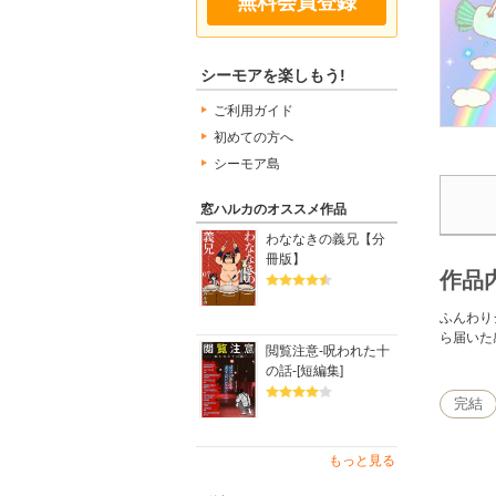
無料会員登録
シーモアを楽しもう!
ご利用ガイド
初めての方へ
シーモア島
窓ハルカのオススメ作品
わななきの義兄【分
冊版】
作品
ふんわり
ら届いた
閲覧注意-呪われた十
の話-[短編集]
完結
もっと見る