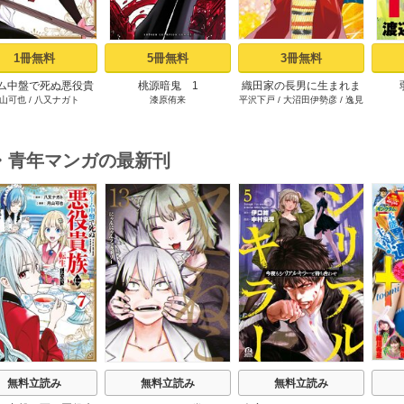
1冊無料
5冊無料
3冊無料
ム中盤で死ぬ悪役貴
桃源暗鬼 1
織田家の長男に生まれま
山可也
/
八又ナガト
漆原侑来
平沢下戸
/
大沼田伊勢彦
/
逸見
転生したので、外れ
した～戦国時代に転生し
兎歌
ル【テイム】を駆使
たけど、死にたくないの
最強を目指してみた
で改革を起こします～ 1
（１）
・青年マンガの最新刊
s
無料立読み
無料立読み
無料立読み