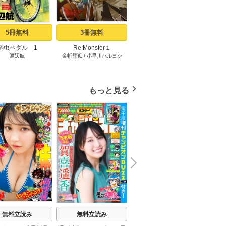
5冊無料
3冊無料
2冊無料
弱虫ペダル 1
Re:Monster１
サイコアイズ 1
あくま
渡辺航
金斬児狐
/
小早川ハルヨシ
カトウタカヒロ
もっと見る
N
x
e
t
無料立読み
無料立読み
無料立読み