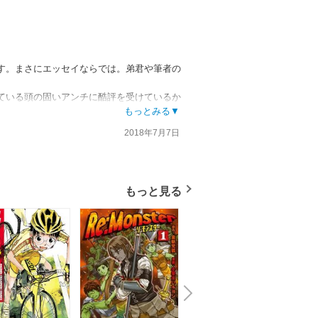
す。まさにエッセイならでは。弟君や筆者の
ている頭の固いアンチに酷評を受けているか
いなと思いました。
もっとみる▼
2018年7月7日
もっと見る
N
x
e
t