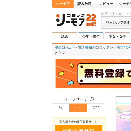
シーモア
読み放題
レビュー
シーモ
漫画（まんが）・
ジャンルで探す
総合
少年・青年
少女・女性
漫画(まんが)・電子書籍のコミックシーモアTOP
とツマ
セーフサーチ
？
強
中
OFF
国内最大級の電子書籍サイト