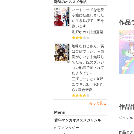
雑誌のオススメ作品
ハードモードな悪役
令嬢に転生しました
が生き延びて世界を
作品
救います！
彩戸ゆめ / 川瀬夏菜
地味なおじさん、実
は英雄でした。～自
覚がないまま無双し
てたら、姪のダンジ
ョン配信で晒されて
たようです～
三河ごーすと / 今野
ユウキ / ユーキあき
ら / 瑞色来夏
もっと見る
作品
Menu
ジャンル
青年マンガオススメジャンル
ファンタジー
作品タグ