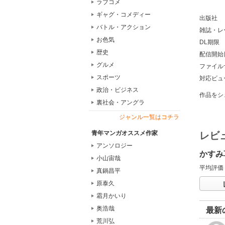
ラブコメ
ギャグ・コメディー
出版社
バトル・アクション
雑誌・レ
お色気
DL期限
歴史
配信開始
グルメ
ファイル
スポーツ
対応ビュ
政治・ビジネス
作品をシ
裏社会・アングラ
ジャンル一覧はコチラ
青年マンガオススメ作家
レビ
アンソロジー
かすみ
小山宙哉
平均評価
真鍋昌平
原泰久
霜月かいり
奥浩哉
最新
荒川弘