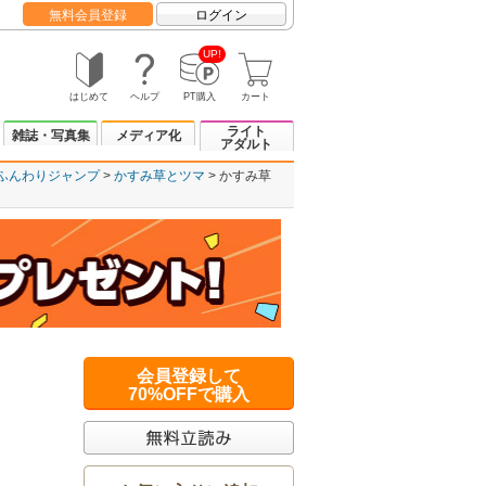
無料会員登録
ログイン
UP!
はじめて
ヘルプ
PT購入
カート
ライト
雑誌・写真集
メディア化
アダルト
ふんわりジャンプ
かすみ草とツマ
かすみ草
会員登録して
70%OFFで購入