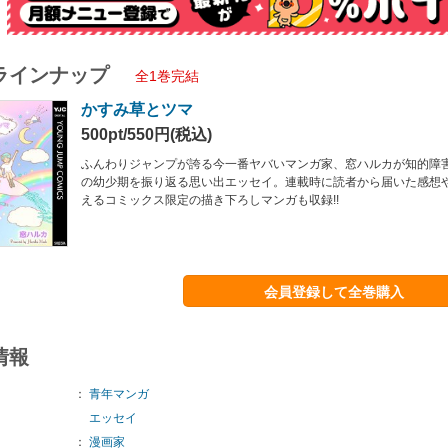
ラインナップ
全1巻完結
かすみ草とツマ
500pt/550円(税込)
ふんわりジャンプが誇る今一番ヤバいマンガ家、窓ハルカが知的障
の幼少期を振り返る思い出エッセイ。連載時に読者から届いた感想
えるコミックス限定の描き下ろしマンガも収録!!
会員登録して全巻購入
情報
：
青年マンガ
エッセイ
：
漫画家