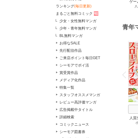
ゲー
ランキング
(毎日更新)
八
族に
スキ
まるごと無料コミック
して
少女・女性無料マンガ
青年
少年・青年無料マンガ
BL無料マンガ
お得なSALE
先行配信作品
ご来店ポイント毎日GET
シーモアでポイ活
o
v
賞受賞作品
P
r
e
i
u
メディア化作品
特集一覧
スタッフオススメマンガ
レビュー高評価マンガ
広告掲載中タイトル
詳細検索
人質
コミックニュース
シーモア図書券