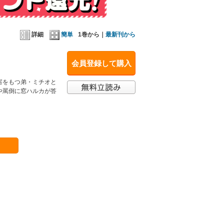
詳細
簡単
1巻から｜
最新刊から
会員登録して購入
害をもつ弟・ミチオと
や罵倒に窓ハルカが答