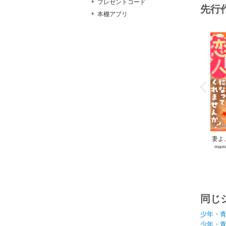
プレゼントコード
先行
本棚アプリ
o
v
P
r
e
i
u
妻よ
mam
同じ
少年・
少年・