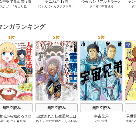
ム中盤で死ぬ悪役貴
ヤニねこ 13巻
今夜もシリアルキラーと
ヤン
又ナガト
/
月山可也
にゃんにゃんファクトリー
伊口紺
/
中村優児
ヤ
転生したので、外れ
待ち合わせ 5巻
ル【テイム】を駆使
最強を目指してみた
7巻
マンガランキング
1位
2位
3位
s
無料立読み
無料立読み
無料立読み
生活から始めるスロ
追放された転生重騎士は
宇宙兄弟
異世
小賀いちご
/
森名尚
猫子
/
武六甲理衣
/
じゃいあ
小山宙哉
大崎ペ
ーライフ
ゲーム知識で無双する
ンジ
ん
世界
ーに