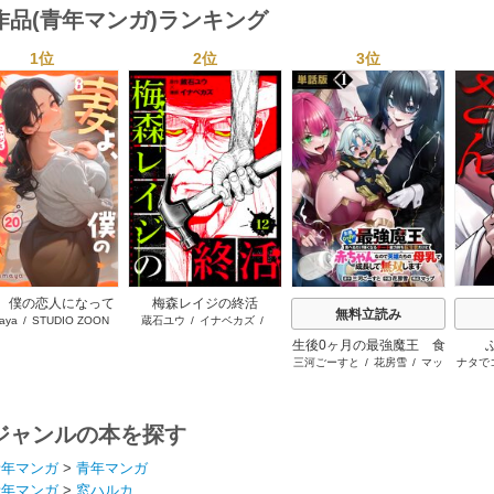
作品(青年マンガ)ランキング
1位
2位
3位
s
、僕の恋人になって
梅森レイジの終活
無料立読み
aya
/
STUDIO ZOON
蔵石ユウ
/
イナベカズ
/
くれませんか？
STUDIO ZOON
生後0ヶ月の最強魔王 食
三河ごーすと
/
花房雪
/
マッ
ナタで
べるだけ強くなるチート
プ
能力持ち転生者だけど赤
ちゃんなので英雄たちの
母乳で成長して無双しま
ジャンルの本を探す
す
青年マンガ
>
青年マンガ
青年マンガ
>
窓ハルカ