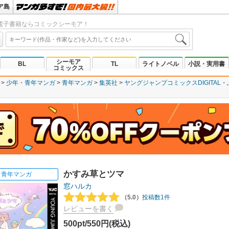
ア島
電子書籍ならコミックシーモア！
シーモア
BL
TL
ライトノベル
小説・実用書
コミックス
少年・青年マンガ
青年マンガ
集英社
ヤングジャンプコミックスDIGITAL
かすみ草とツマ
青年マンガ
窓ハルカ
（5.0）
投稿数1件
レビューを書く
500pt/550円(税込)