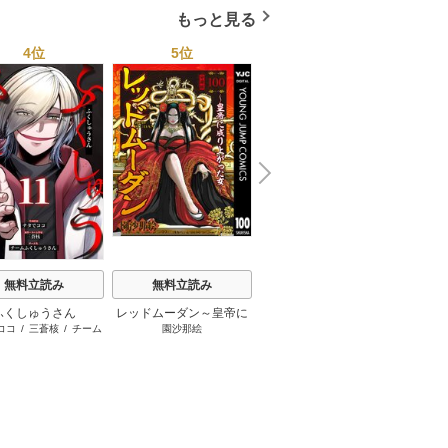
す！
もっと見る
4位
5位
6位
N
x
e
t
小悪魔教師サイコ【タテ
無料立読み
無料立読み
三石メガネ
/
peep
/
taskey
ヨミ】
STUDIO
ふくしゅうさん
レッドムーダン～皇帝に
擬態彼
ココ
/
三蒼核
/
チーム
園沙那絵
荒井
成り上がった女～
て
ふくしゅうさん