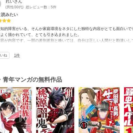
れい
さん
(男性/30代)
総レビュー数：5件
と読みたい
に知的障害がいる、そんか家庭環境をネタにした独特な内容がとても面白いで
がよく描かれていて、とても引き込まれました。
内容が内容です。一部の差別差別と喚いては、自分は正しい人間だと勘違いし
れませんが、人の評価など気にせず、僕個人としてはもっと続きを描いて欲し
いね
1件
・青年マンガの無料作品
s