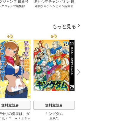
グジャンプ 最新号
週刊少年チャンピオン 最
妹は知っている 8巻
グラ
ングジャンプ編集部
週刊少年チャンピオン編集部
雁木万里
桂
新号
もっと見る
4位
5位
6位
N
x
e
t
無料立読み
無料立読み
無料立読み
界帰りの勇者は、ダ
キングダム
スーパーの裏でヤニ吸う
コ丸
/
Ｙ．Ａ
/
ぷきゅ
原泰久
地主
ョンが出現した現実
ふたり
のすけ
で、インフルエンサ
なって金を稼ぎま