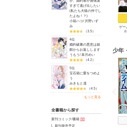
が、婚約者が過保護
すぎて逃げ出したい
(私たち犬猿の仲でし
たよね！？)
小箱ハコ
/
沢野いず
み
ゲー
（3.5）
月
族に
スキ
4位
して
婚約破棄の悪意は娼
少年
館からお返しします
うもう
/
皐月めい
（4.2）
5位
宝石箱に愛をつめよ
う
みきもと凜
o
v
（4.5）
P
r
e
i
u
もっと見る
全書籍から探す
新刊コミック/書籍
新刊発売予定