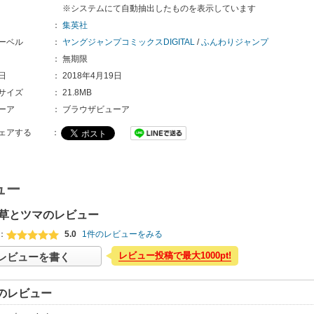
※システムにて自動抽出したものを表示しています
：
集英社
ーベル
：
ヤングジャンプコミックスDIGITAL
/
ふんわりジャンプ
：
無期限
日
：
2018年4月19日
サイズ
：
21.8MB
ーア
：
ブラウザビューア
ェアする
：
ュー
草とツマのレビュー
：
5.0
1件のレビューをみる
レビュー投稿で最大1000pt!
レビューを書く
のレビュー