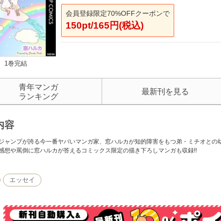
会員登録限定70%OFFクーポンで
150pt/165円(税込)
1巻完結
青年マンガ
最新刊を見る
ランキング
内容
ジャンプが誇る今一番ヤバいマンガ家、窓ハルカが知的障害をもつ弟・ミチオとの
感想や罵倒に窓ハルカが答えるコミックス限定の描き下ろしマンガも収録!!
エッセイ