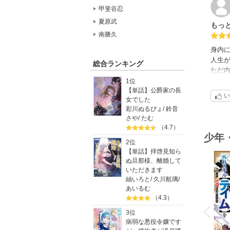
甲斐谷忍
夏原武
もっ
南勝久
身内
人生
総合ランキング
ただ
もし
1位
【単話】公爵家の長
い
女でした
彩川ぬるぴょ
/
鈴音
さや
/
たむ
（4.7）
少年
2位
【単話】拝啓見知ら
ぬ旦那様、離婚して
いただきます
紬いろと
/
久川航璃
/
あいるむ
o
（4.3）
v
P
r
e
i
u
3位
病弱な悪役令嬢です