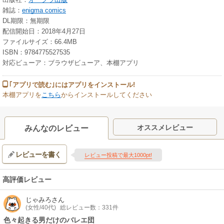
雑誌：
enigma comics
DL期限：無期限
配信開始日：2018年4月27日
ファイルサイズ：66.4MB
ISBN：9784775527535
対応ビューア：ブラウザビューア、本棚アプリ
｢アプリで読む｣にはアプリをインストール!
本棚アプリを
こちら
からインストールしてください
オススメレビュー
みんなのレビュー
レビューを書く
レビュー投稿で最大1000pt!
高評価レビュー
じゃみろ
さん
(女性/40代)
総レビュー数：331件
色々起きる男だけのバレエ団