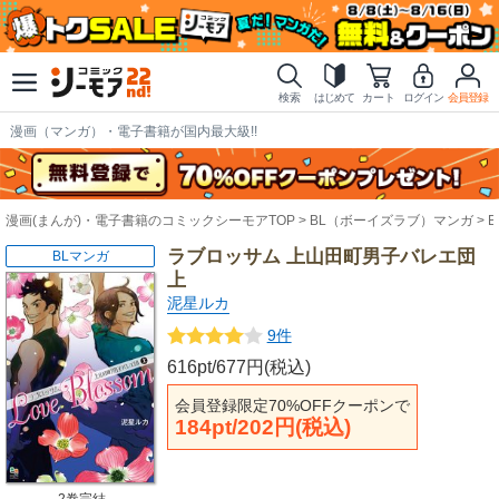
検索
はじめて
カート
ログイン
会員登録
漫画（マンガ）・電子書籍が国内最大級!!
漫画(まんが)・電子書籍のコミックシーモアTOP
BL（ボーイズラブ）マンガ
ラブロッサム 上山田町男子バレエ団
BLマンガ
上
泥星ルカ
9件
616pt/677円(税込)
会員登録限定70%OFFクーポンで
184pt/202円(税込)