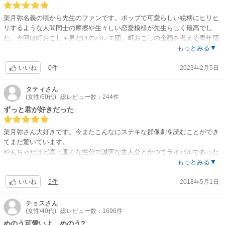
架月弥名義の頃から先生のファンです。ポップで可愛らしい絵柄にヒリヒ
リするような人間同士の摩擦や生々しい恋愛模様が先生らしく最高でし
た。今回は町おこし＋男だけのバレエ団。町おこしの企画を考える青年団
所属メンバーがバレエ経験者であることから、田舎のスナック街で結成さ
もっとみる▼
れているバレエ団と一緒に町おこしが出来ないか、というところに、世界
0件
2023年2月5日
で活躍するトップダンサー水戸英くんが10年間探していたライバルで片想
いいね
いの相手である一馬(主人公で妻子持ち)を見つけやってきて、田舎のバレ
エ団の町おこしに参加するという。片想いの相手が妻子持ちでもアタック
タティ
さん
(女性/50代)
総レビュー数：244件
はするけどやっぱどうにもならんあたりがご都合主義ではない先生の漫画
だなあと感じます。酔ってバレエ団の地味団員小山くんと寝ちゃうしね。
ずっと君が好きだった
脇カップルの南さんとめのうくん、高瀬さんと全身整形ソフィーちゃんは
微笑ましくも時に激しく、読んでいて面白かったです。見せてないのは頭
架月弥さん大好きです。今またこんなにステキな群像劇を読むことができ
部しかないってソフィーちゃんのフワフワ髪をバリカンで自ら丸刈りした
てまだ驚いています。
のは笑えて泣ける行動でした。アナさんはじめキャラがとにかくみなさん
やんちゃだけど真っ直ぐな性分で誠実な主人公とかつてライバルであった
魅力的で、みんなそれぞれの人生や生活があるんだろうと思える設定の厚
天才イケメンの再会から寄せ集めバレエ団の成長を描いてゆく物語です
もっとみる▼
みを感じます。たしか同人誌で続きを描いておられると思うので、そちら
が、みんなどこかしらかわいくていじらしいのでどんどん読みすすむこと
を探してみますね。
5件
2018年5月1日
ができます。
いいね
あの子もこの子も幸せになってゆくなか、既婚！ 既婚はどうするんじゃあ
あああてなりながらラストを迎えて昇天できます。
チョス
さん
(女性/40代)
総レビュー数：1696件
何度も何度も読み返して楽しめる漫画です。
めのう可愛いよ、めのう?