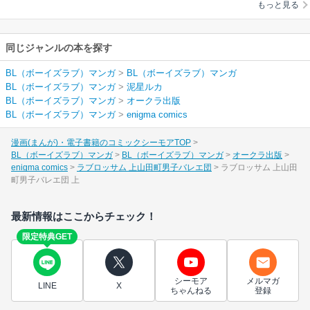
もっと見る
同じジャンルの本を探す
BL（ボーイズラブ）マンガ
>
BL（ボーイズラブ）マンガ
BL（ボーイズラブ）マンガ
>
泥星ルカ
BL（ボーイズラブ）マンガ
>
オークラ出版
BL（ボーイズラブ）マンガ
>
enigma comics
漫画(まんが)・電子書籍のコミックシーモアTOP
BL（ボーイズラブ）マンガ
BL（ボーイズラブ）マンガ
オークラ出版
enigma comics
ラブロッサム 上山田町男子バレエ団
ラブロッサム 上山田
町男子バレエ団 上
最新情報はここからチェック！
限定特典GET
シーモア
メルマガ
LINE
X
ちゃんねる
登録