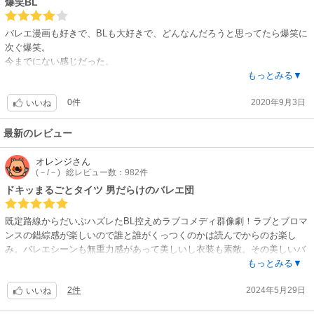
爆笑BL
バレエ漫画も好きで、BLも大好きで、どんなんだろうと思ってたら爆笑に
次ぐ爆笑。
今までにない感じだった。
あっけらかんな感じ。
もっとみる▼
いやいや、片想いの苦悩やら、オネエさんであるが故の苦悩とかも書かれ
0件
2020年9月3日
ている気がする？のだが。
いいね
まあ、それを凌駕する爆笑感。
良いのか？それで…。
最新のレビュー
ダメだったらすまん。いや作家じゃないけどね。
オレンジ
さん
(－/－)
総レビュー数：982件
星4つなのは、絵の乱れかな…。
そこも爆笑コミック だからなのか？
ドキッまるごとタイツ 男だらけのバレエ団
既定路線からだいぶハズレたBL控えめラブコメディ群像劇！ラブとブロマ
ンスの錯綜感が楽しいので誰と誰がくっつくのかは読んでからのお楽し
み。バレエシーンも無重力感があって美しいし衣装も素敵。その美しいバ
レエの裏で人間のせせこましいやり取りがあるのが一番の面白味。そして
もっとみる▼
地味な主役だとずーっと思ってた一馬が最後の最後で見せた漢気は世の妻
2件
2024年5月29日
達の希望だね！最高に面白かった！
いいね