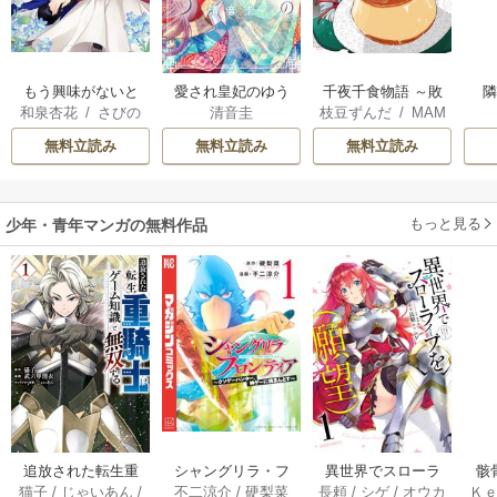
もう興味がないと
愛され皇妃のゆう
千夜千食物語 ～敗
和泉杏花
/
さびの
清音圭
枝豆ずんだ
/
MAM
離婚された令嬢の
うつ
国の姫ですが氷の
ぶち
AKOTO
/
鴉羽凛燈
意外と楽しい新生
皇子殿下がどうも
無料立読み
無料立読み
無料立読み
活
溺愛してくれてい
ます～
もっと見る
少年・青年マンガの無料作品
追放された転生重
シャングリラ・フ
異世界でスローラ
骸
猫子
/
じゃいあん
/
不二涼介
/
硬梨菜
長頼
/
シゲ
/
オウカ
Ｋ
騎士はゲーム知識
ロンティア（１）
イフを（願望） 1
異