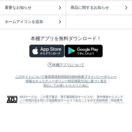
重要なお知らせ
商品に関するお知らせ
ホームアイコンを追加
本棚アプリを無料ダウンロード！
本棚アプリについて
このサイトについて
推奨環境
利用規約
ISBN検索
プライバシーポリシー
情報セキュリティーポリシー
特定商取引法に基づく表示
安心してお使いいただくために
ABJマークは、この電子書店・電子書籍配信サービスが、 著作権者からコンテ
ンツ使用許諾を得た正規版配信サービスであることを示す登録商標（登録番号
第6091713号）です。 詳しくは［ABJマーク］または［電子出版制作・流通協
議会］で検索してください。
(C)NTTソルマーレ