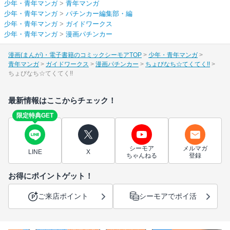
少年・青年マンガ
>
青年マンガ
少年・青年マンガ
>
パチンカー編集部・編
少年・青年マンガ
>
ガイドワークス
少年・青年マンガ
>
漫画パチンカー
漫画(まんが)・電子書籍のコミックシーモアTOP
少年・青年マンガ
青年マンガ
ガイドワークス
漫画パチンカー
ちょびなち☆てくてく!!
ちょびなち☆てくてく!!
最新情報はここからチェック！
限定特典GET
シーモア
メルマガ
LINE
X
ちゃんねる
登録
お得にポイントゲット！
ご来店ポイント
シーモアでポイ活