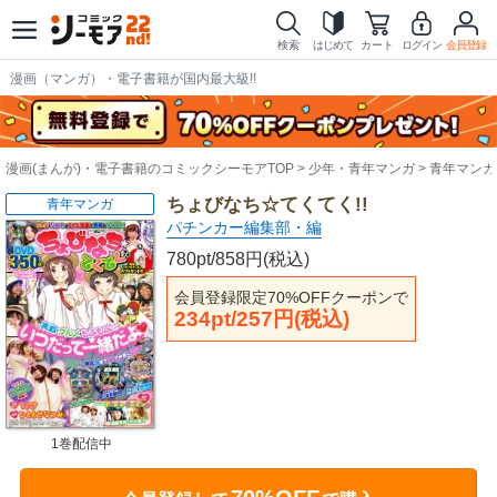
検索
はじめて
カート
ログイン
会員登録
漫画（マンガ）・電子書籍が国内最大級!!
漫画(まんが)・電子書籍のコミックシーモアTOP
少年・青年マンガ
青年マンガ
ちょびなち☆てくてく!!
青年マンガ
パチンカー編集部・編
780pt/858円(税込)
会員登録限定70%OFFクーポンで
234pt/257円(税込)
1巻配信中