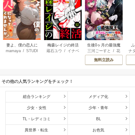
妻よ、僕の恋人に
梅森レイジの終活
生後0ヶ月の最強魔
mamaya
/
STUDI
蔵石ユウ
/
イナベ
三河ごーすと
/
花
ナ
なってくれません
王 食べるだけ強
O ZOON
カズ
/
STUDIO ZO
房雪
/
マップ
核
か？
くなるチート能力
無料立読み
ON
持ち転生者だけど
赤ちゃんなので英
雄たちの母乳で成
その他の人気ランキングをチェック！
長して無双します
総合ランキング
メディア化
少女・女性
少年・青年
TL・レディコミ
BL
異世界・転生
お色気