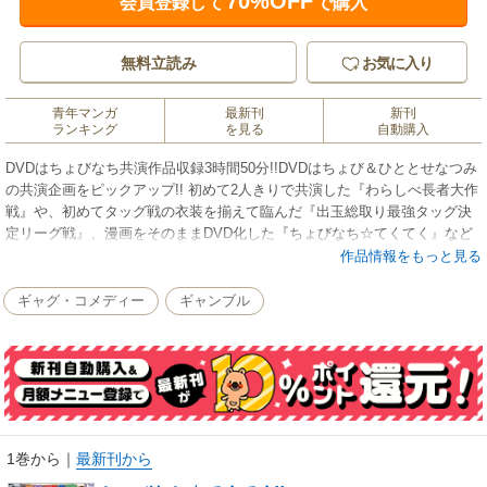
70%OFF
会員登録して
で購入
無料立読み
お気に入り
青年マンガ
最新刊
新刊
ランキング
を見る
自動購入
DVDはちょびなち共演作品収録3時間50分!!DVDはちょび＆ひととせなつみ
の共演企画をピックアップ!! 初めて2人きりで共演した『わらしべ長者大作
戦』や、初めてタッグ戦の衣装を揃えて臨んだ『出玉総取り最強タッグ決
定リーグ戦』、漫画をそのままDVD化した『ちょびなち☆てくてく』など
を収録!!巻頭カラーはちょびなちPhoto Gallery!!巻頭カラーでは漫画『ちょ
作品情報をもっと見る
びなち☆てくてく』のてくてくパート（要はお散歩など）のオフショット
を大公開!! 実戦後に街を散歩したりカフェに行ったり、ペットショップで
ギャグ・コメディー
ギャンブル
可愛い動物たちと戯れたり…!! さらに!! 生まれた頃から学生時代の写真な
ど、初出しの秘蔵写真も大公開!!描き下ろし作品もプラスして漫画は全15話
掲載!!漫画パチンカー本誌で連載していた『ちょびなち☆てくてく』全13話
＋増刊クイーンMIXに収録された特別編に加え、描き下ろし作品も掲載!!
実戦機種は真・北斗無双で大連チャンが…!? 漫画は全15話掲載と読み応え
もたっぷり!!●動画ちょびなち☆てくてくわらしべ長者大作戦読プレ
BATTLE SPなつみのわらしべ長者大作戦 with ちょび●漫画特別描き下ろし
1巻から
｜
最新刊から
猫カフェでモフモフうさぎカフェでモフモフ本気で羽根モノを頑張る!!おソ