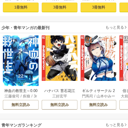
武六甲理衣
で無双する（１）
～クソゲーハン
1冊無料
3冊無料
3冊無料
ター、神ゲーに挑
まんとす～
もっと見る
少年・青年マンガの最新刊
神血の救世主～0.00
ハナバス 苔石花江
ギルティサークル 2
信
江藤俊司
/
疾狼
/
3r
三好宏平
門馬司
/
山本やみー
大
000001％を引き当
のバスケ論 7巻
1巻
に
d Ie
/
Studio No.9
て最強へ～【電子
で
無料立読み
無料立読み
無料立読み
書籍特典付】 22巻
ギ
ャ
の
もっと見る
青年マンガランキング
れ