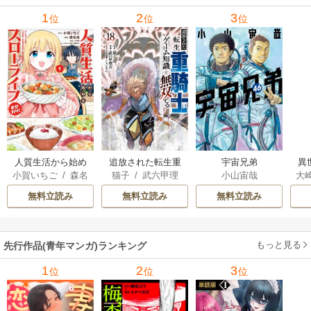
メ
1
2
3
位
位
位
ぁ
人質生活から始め
追放された転生重
宇宙兄弟
異
小賀いちご
/
森名
猫子
/
武六甲理
小山宙哉
大
るスローライフ
騎士はゲーム知識
は
尚
衣
/
じゃいあん
Ａ
で無双する
出
無料立読み
無料立読み
無料立読み
で
サ
もっと見る
先行作品(青年マンガ)ランキング
1
2
3
位
位
位