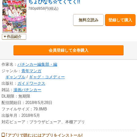
ちょびなち☆てくてく!!
ロの衣装を買いに行こう!!うちはなんてバカなんだ!!一撃連チャン新記録!?
他全15本!!※紙の本のDVDは電子版には付属していません。DVD動画は
780pt/858円(税込)
WEB上でご覧いただけます。
無料立読み
登録して購入
作品紹介
会員登録して全巻購入
作家名：
パチンカー編集部・編
ジャンル：
青年マンガ
ギャンブル
/
ギャグ・コメディー
出版社：
ガイドワークス
雑誌：
漫画パチンカー
DL期限：無期限
配信開始日：2018年5月28日
ファイルサイズ：79.8MB
出版年月：2018年5月
対応ビューア：ブラウザビューア、本棚アプリ
｢アプリで読む｣にはアプリをインストール!