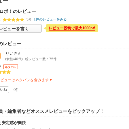
ュー
ロボ！のレビュー
：
5.0
1件のレビューをみる
レビュー投稿で最大1000pt!
レビューを書く
のレビュー
りい
さん
(女性/40代)
総レビュー数：75件
い
ネタバレ
レビューはネタバレを含みます▼
いね
0件
員・編集者などオススメレビューをピックアップ！
と安定感が爽快