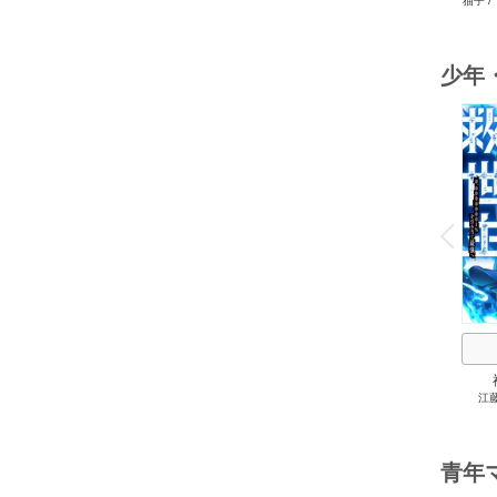
猫子
/
ゲ
少年
o
v
P
r
e
i
u
江
0.0
最強
青年