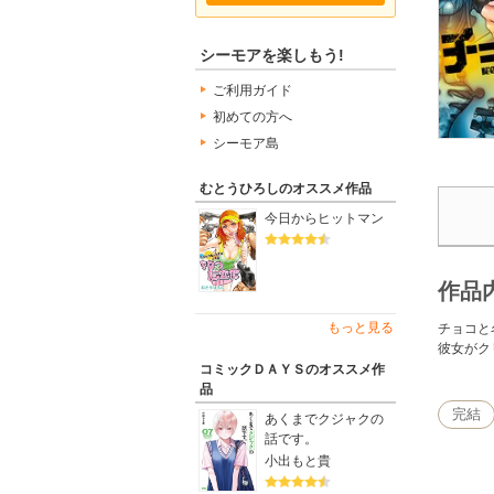
シーモアを楽しもう!
ご利用ガイド
初めての方へ
シーモア島
むとうひろしのオススメ作品
今日からヒットマン
作品
もっと見る
チョコと
彼女がク
コミックＤＡＹＳのオススメ作
品
完結
あくまでクジャクの
話です。
小出もと貴