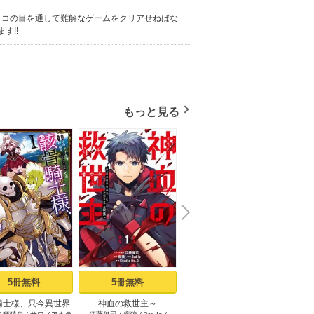
ョコの目を通して難解なゲームをクリアせねばな
す!!
もっと見る
N
x
e
t
5冊無料
5冊無料
1冊無料
騎士様、只今異世界
神血の救世主～
限界集落を脱村した錬金
その悪