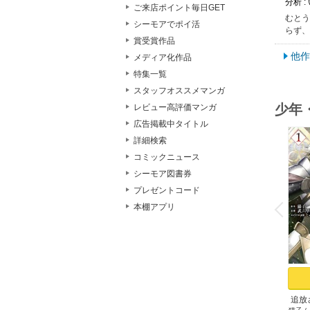
分析 
ご来店ポイント毎日GET
むとう
シーモアでポイ活
らず、
賞受賞作品
他作
メディア化作品
特集一覧
スタッフオススメマンガ
少年
レビュー高評価マンガ
広告掲載中タイトル
詳細検索
コミックニュース
シーモア図書券
o
プレゼントコード
v
本棚アプリ
P
r
e
i
u
追放