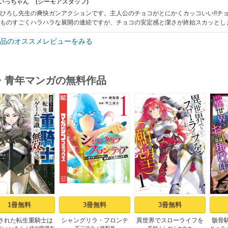
: いっちゃん
(シーモアスタッフ)
ひろし先生の爽快ガンアクションです。主人公のチョコがとにかくカッコいい!!チ
ものすごくハラハラな展開の連続ですが、チョコの安定感と潔さが終始スカッとしま
品のオススメレビューをみる
・青年マンガの無料作品
s
1冊無料
3冊無料
3冊無料
された転生重騎士は
シャングリラ・フロンテ
異世界でスローライフを
骸骨