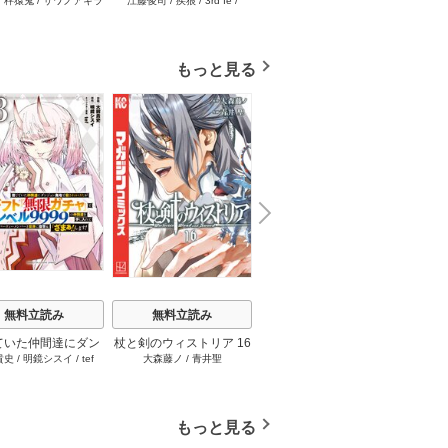
/
秤猿鬼
/
サワノアキラ
江藤俊司
/
疾狼
/
3rd Ie
/
海空りく
/
西田拓矢
へお出掛け中 I
0.00000001％を引き当て
術士、都会で“最強”なのが
イン
Studio No.9
最強へ～【電子書籍特典
バレまくる。～老害ども
～真摯
付】（１）
にはいい加減愛想が尽き
り不遇
ました～（1）
もっと見る
N
x
e
t
無料立読み
無料立読み
無料立読み
ていた仲間達にダン
杖と剣のウィストリア 16
【単話版】ムシバミヒメ
俺だけ
貴史
/
明鏡シスイ
/
tef
大森藤ノ
/
青井聖
東元俊哉
江藤俊
ン奥地で殺されかけ
巻
44巻
界のチ
/
3rd Ie
ギフト『無限ガチ
れた～
レベル9999の仲間
手に入れて元パーテ
もっと見る
メンバーと世界に復