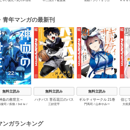
じゃいあん
/
武六甲理衣
不二涼介
/
硬梨菜
長頼
/
シゲ
/
オウカ
ＫｅＧ
ーム知識で無双する
ィア（１） ～クソゲー
（願望） 1
（１）
ハンター、神ゲーに挑ま
んとす～
・青年マンガの最新刊
s
無料立読み
無料立読み
無料立読み
神血の救世主～
ハナバス 苔石花江のバス
ギルティサークル 21巻
信じ
藤俊司
/
疾狼
/
3rd Ie
/
三好宏平
門馬司
/
山本やみー
大前
0000001％を引き当て
ケ論 7巻
ジョ
Studio No.9
へ～【電子書籍特典
たが
付】 22巻
ャ』で
達を
マンガランキング
ィー