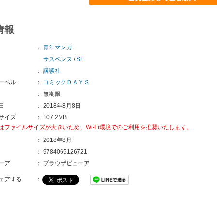
情報
：
青年マンガ
サスペンス
/
SF
：
講談社
ーベル
：
コミックＤＡＹＳ
：
無期限
日
：
2018年8月8日
サイズ
：
107.2MB
はファイルサイズが大きいため、Wi-Fi環境でのご利用を推奨いたします。
：
2018年8月
：
9784065126721
ーア
：
ブラウザビューア
ェアする
：