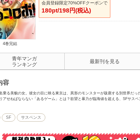
会員登録限定70%OFFクーポンで
180pt/198円(税込)
4巻完結
青年マンガ
最新刊を見る
ランキング
内容
名乗る美貌の女。彼女の目に映る東京は、異形のモンスターが跋扈する別世界だった
リアせねばならない「あるゲーム」とは？欲望と暴力が臨海値を超える、SFサスペ
SF
サスペンス