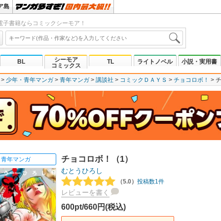
ア島
電子書籍ならコミックシーモア！
シーモア
BL
TL
ライトノベル
小説・実用書
コミックス
少年・青年マンガ
青年マンガ
講談社
コミックＤＡＹＳ
チョコロボ！
チョコロボ！（1）
青年マンガ
むとうひろし
（5.0）
投稿数1件
レビューを書く
600pt/660円(税込)