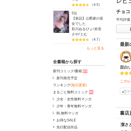
レビ
（4.5）
チョコ
5位
【単話】公爵家の長
平均評価
女でした
彩川ぬるぴょ
/
鈴音
さや
/
たむ
（4.7）
最新
もっと見る
全書籍から探す
面白
新刊コミック/書籍
新刊発売予定
この
ランキング
(毎日更新)
い
まるごと無料コミック
少女・女性無料マンガ
少年・青年無料マンガ
書店
BL無料マンガ
お得なSALE
潔さ
先行配信作品