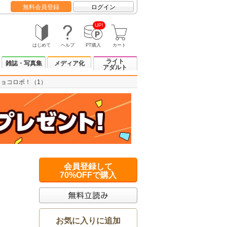
無料会員登録
ログイン
UP!
はじめて
ヘルプ
PT購入
カート
ライト
雑誌・写真集
メディア化
アダルト
チョコロボ！（1）
会員登録して
70%OFFで購入
お気に入りに追加