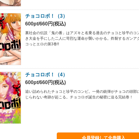
チョコロボ！（3）
600pt/660円(税込)
裏社会の伝説「鬼の番」はアズキと名乗る過去のチョコと珍平のコ
き大金を手にした二人に苛烈な運命が襲いかかる。炸裂するガンア
コっとエロの第3巻!!
チョコロボ！（4）
600pt/660円(税込)
追い詰められたチョコと珍平のコンビ。一発の銃弾がチョコの頭部
じられない奇跡が起こる。チョコロボ誕生の秘密に迫る完結巻！
会員登録して全巻購入