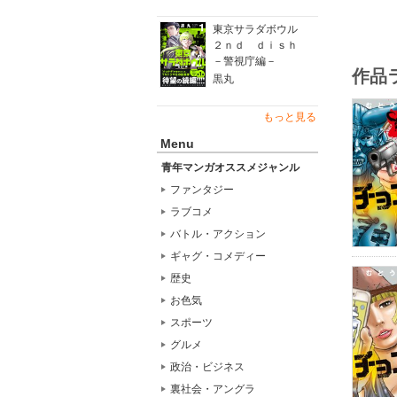
東京サラダボウル
２ｎｄ ｄｉｓｈ
－警視庁編－
作品
黒丸
もっと見る
Menu
青年マンガオススメジャンル
ファンタジー
ラブコメ
バトル・アクション
ギャグ・コメディー
歴史
お色気
スポーツ
グルメ
政治・ビジネス
裏社会・アングラ