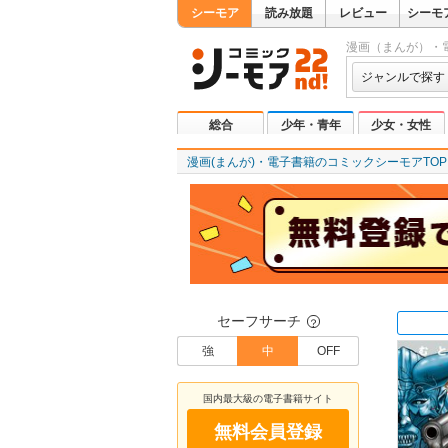
シーモア
読み放題
レビュー
シーモ
漫画（まんが）・
ジャンルで探す
総合
少年・青年
少女・女性
漫画(まんが)・電子書籍のコミックシーモアTOP
セーフサーチ
？
強
中
OFF
国内最大級の電子書籍サイト
無料会員登録