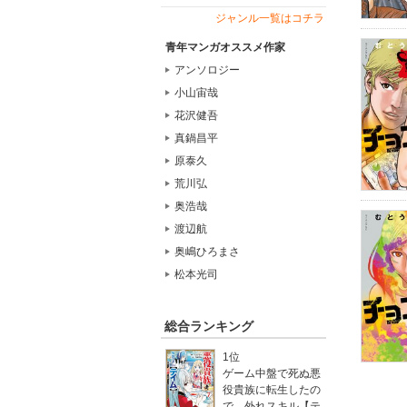
ジャンル一覧はコチラ
青年マンガオススメ作家
アンソロジー
小山宙哉
花沢健吾
真鍋昌平
原泰久
荒川弘
奥浩哉
渡辺航
奥嶋ひろまさ
松本光司
総合ランキング
1位
ゲーム中盤で死ぬ悪
役貴族に転生したの
で、外れスキル【テ