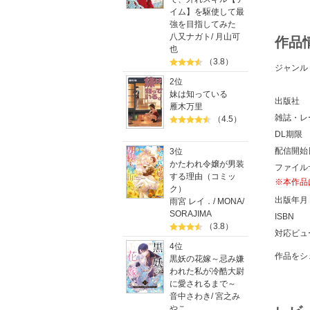
イム】を駆使して最
強を目指してみた
八又ナガト
/
月山可
作品
也
（3.8）
ジャンル
2位
妹は知っている
出版社
雁木万里
雑誌・レ
（4.5）
DL期限
配信開始
3位
かたわれ令嬢が男装
ファイル
する理由（コミッ
※本作品
ク）
出版年月
雨宮 レイ．
/
MONA
/
SORAJIMA
ISBN
（3.8）
対応ビュ
4位
作品をシ
黒妖の花嫁～忌み嫌
われた私が冷酷大尉
に愛されるまで～
音中さわき
/
宮之み
やこ