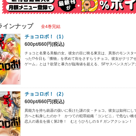
ラインナップ
全4巻完結
チョコロボ！（1）
600pt/660円(税込)
チョコと名乗る美貌の女。彼女の目に映る東京は、異形のモンスタ
った!?今日も「獲物」を求めて街をさすらうチョコ。彼女がクリア
ゲーム」とは？欲望と暴力が臨海値を超える、SFサスペンスガンア
チョコロボ！（2）
600pt/660円(税込)
異能力を持ち銃器の扱いに長けた謎の女・チョコ。彼女は如何にし
方へと転身したのか？ かつての犯罪組織「コンビニ」で危ない橋
恋人の過去を描く第2巻！ むとうひろしのＳＦガンアクション！