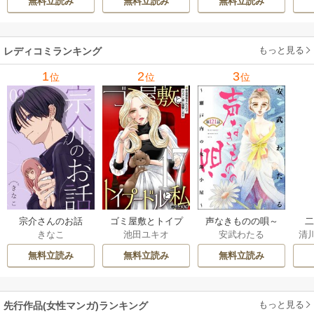
無料立読み
無料立読み
無料立読み
巻
もっと見る
レディコミランキング
1
2
3
位
位
位
宗介さんのお話
ゴミ屋敷とトイプ
声なきものの唄～
きなこ
池田ユキオ
安武わたる
清
ードルと私
瀬戸内の女郎小屋
は
さ
～（分冊版）
無料立読み
無料立読み
無料立読み
もっと見る
先行作品(女性マンガ)ランキング