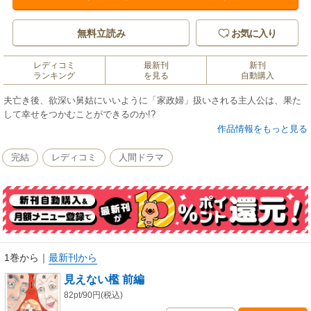
無料立読み
お気に入り
レディコミ
最新刊
新刊
ランキング
を見る
自動購入
夫亡き後、欲深い舅姑にいいように「家政婦」扱いされる主人公は、果た
して幸せをつかむことができるのか!?
作品情報をもっと見る
完結
レディコミ
人間ドラマ
1巻から
｜
最新刊から
見えない檻 前編
82pt/90円(税込)