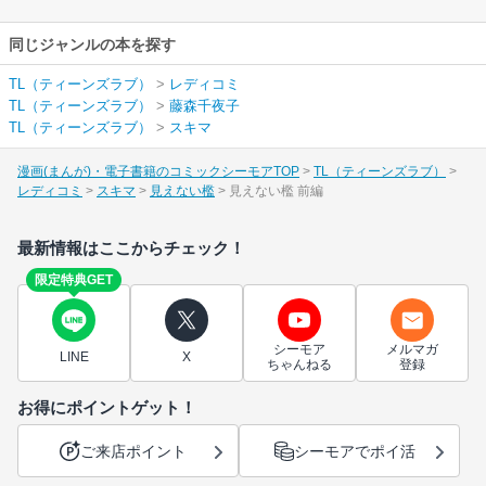
同じジャンルの本を探す
TL（ティーンズラブ）
>
レディコミ
TL（ティーンズラブ）
>
藤森千夜子
TL（ティーンズラブ）
>
スキマ
漫画(まんが)・電子書籍のコミックシーモアTOP
TL（ティーンズラブ）
レディコミ
スキマ
見えない檻
見えない檻 前編
最新情報はここからチェック！
限定特典GET
シーモア
メルマガ
LINE
X
ちゃんねる
登録
お得にポイントゲット！
ご来店ポイント
シーモアでポイ活