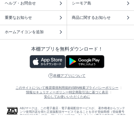
ヘルプ・お問合せ
シーモア島
重要なお知らせ
商品に関するお知らせ
ホームアイコンを追加
本棚アプリを無料ダウンロード！
本棚アプリについて
このサイトについて
推奨環境
利用規約
ISBN検索
プライバシーポリシー
情報セキュリティーポリシー
特定商取引法に基づく表示
安心してお使いいただくために
ABJマークは、この電子書店・電子書籍配信サービスが、 著作権者からコンテ
ンツ使用許諾を得た正規版配信サービスであることを示す登録商標（登録番号
第6091713号）です。 詳しくは［ABJマーク］または［電子出版制作・流通協
議会］で検索してください。
(C)NTTソルマーレ