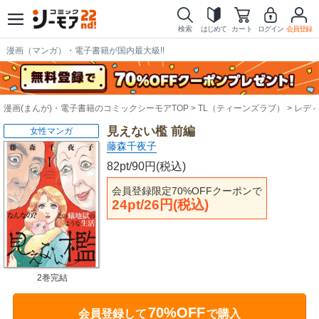
検索
はじめて
カート
ログイン
会員登録
漫画（マンガ）・電子書籍が国内最大級!!
漫画(まんが)・電子書籍のコミックシーモアTOP
TL（ティーンズラブ）
レデ
見えない檻 前編
女性マンガ
藤森千夜子
82pt/90円(税込)
会員登録限定70%OFFクーポンで
24pt/26円(税込)
2巻完結
70%OFF
会員登録して
で購入