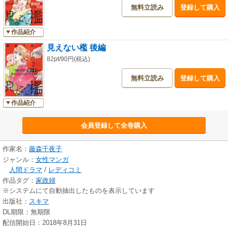
無料立読み
登録して購入
作品紹介
見えない檻 後編
82pt/90円(税込)
無料立読み
登録して購入
作品紹介
会員登録して全巻購入
作家名：
藤森千夜子
ジャンル：
女性マンガ
人間ドラマ
/
レディコミ
作品タグ：
家政婦
※システムにて自動抽出したものを表示しています
出版社：
スキマ
DL期限：無期限
配信開始日：2018年8月31日