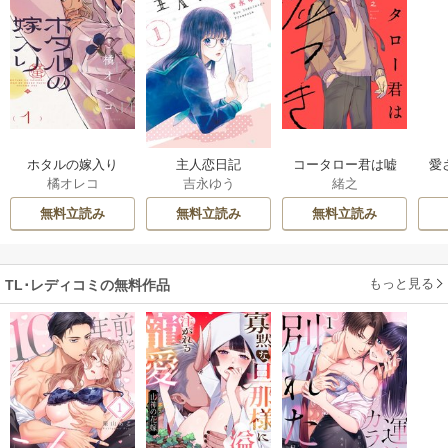
ホタルの嫁入り
主人恋日記
コータロー君は嘘
愛
橘オレコ
吉永ゆう
緒之
つき 単行本版
無料立読み
無料立読み
無料立読み
もっと見る
TL･レディコミの無料作品