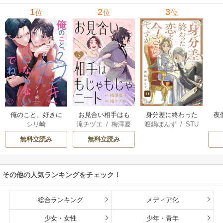
1
2
3
位
位
位
俺のこと、好きに
お見合い相手はも
身分差に終わった
夜
シリ崎
滝チヅエ
/
梅澤夏
渡鍋ぽんず
/
STU
ならないでね。
じゃもじゃニート
恋を、今さらです
は
子（エブリスタ）
DIO ZOON
が。
さ
無料立読み
無料立読み
その他の人気ランキングをチェック！
総合ランキング
メディア化
少女・女性
少年・青年