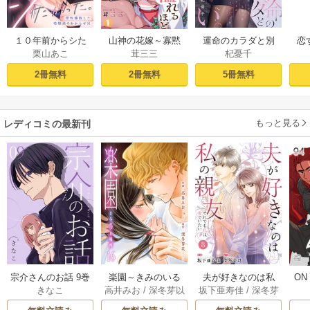
１０年前からシた
山神の花嫁～寡黙
運命のカラダと別
恋
栗山あこ
茸三三
杞憂千
かった。～理性爆
な旦那様に溢れる
れたい。～思い出
たち
散した幼馴染のわ
ほど注がれる寵愛
したくなかった、
2冊無料
2冊無料
5冊無料
からせＨ（１）
～【TL版】 1巻
元カレとのズブズ
ブH（1）
もっと見る
レディコミの最新刊
宗介さんのお話 9巻
楽園～きみのいる
夫が好きなのは私
ON
きなこ
高井みお
/
深冬芽以
坂下亜寿佳
/
深冬芽
場所～ 16巻
の親友～それでも
場
以
私は妻でいたい～ 8
に囚