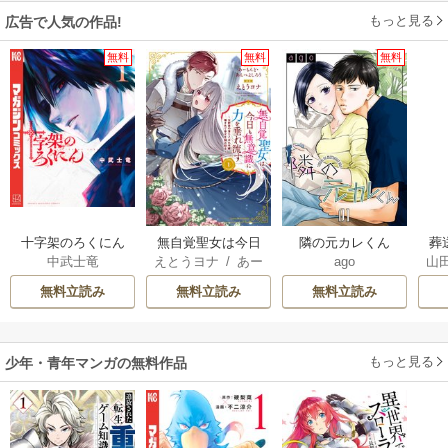
もっと見る
広告で人気の作品!
無料
無料
無料
十字架のろくにん
無自覚聖女は今日
隣の元カレくん
葬
中武士竜
えとうヨナ
/
あー
ago
山
も無意識に力を垂
もんど
/
あんべよ
れ流す ～公爵家
無料立読み
無料立読み
無料立読み
しろう
の落ちこぼれ令
嬢、嫁ぎ先で幸せ
を掴み取る～
もっと見る
少年・青年マンガの無料作品