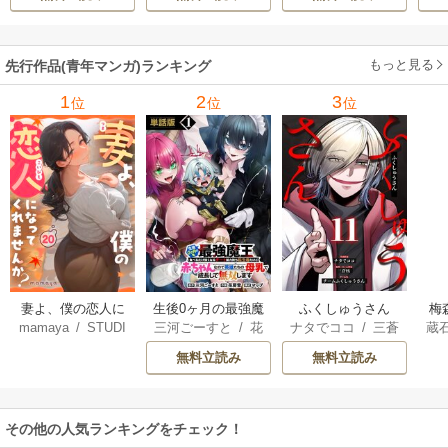
ィブ刊）
/
蚕堂j1
ル【テイム】を駆
ーティーを追い出
で
/
弓取葵
/
平石
使して最強を目指
された黒魔導士、
サ
六
/
ユウヒ
してみた
魔王軍の最高幹部
もっと見る
先行作品(青年マンガ)ランキング
に迎えられる～
1
2
3
位
位
位
妻よ、僕の恋人に
生後0ヶ月の最強魔
ふくしゅうさん
梅
mamaya
/
STUDI
三河ごーすと
/
花
ナタでココ
/
三蒼
蔵
なってくれません
王 食べるだけ強
O ZOON
房雪
/
マップ
核
/
チームふくし
カ
か？
くなるチート能力
無料立読み
無料立読み
ゅうさん
持ち転生者だけど
赤ちゃんなので英
雄たちの母乳で成
その他の人気ランキングをチェック！
長して無双します