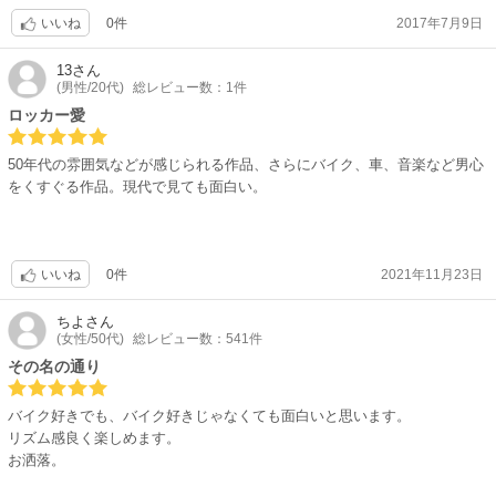
や家族愛、切なさかっこよさなど絶妙で大好きな作品です。
0件
2017年7月9日
いいね
13
さん
(男性/20代)
総レビュー数：1件
ロッカー愛
50年代の雰囲気などが感じられる作品、さらにバイク、車、音楽など男心
をくすぐる作品。現代で見ても面白い。
0件
2021年11月23日
いいね
ちよ
さん
(女性/50代)
総レビュー数：541件
その名の通り
バイク好きでも、バイク好きじゃなくても面白いと思います。
リズム感良く楽しめます。
お洒落。