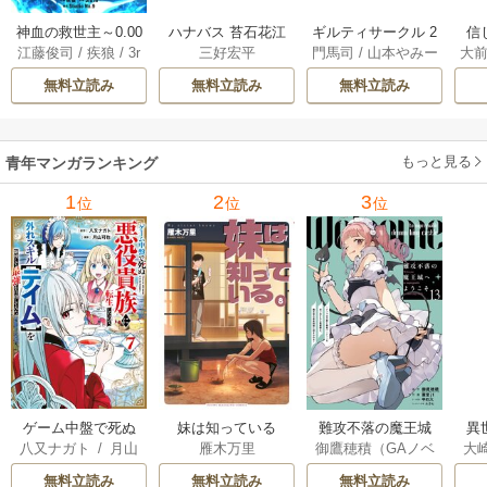
神血の救世主～0.00
ハナバス 苔石花江
ギルティサークル 2
信
江藤俊司
/
疾狼
/
3r
三好宏平
門馬司
/
山本やみー
大
000001％を引き当
のバスケ論 7巻
1巻
に
d Ie
/
Studio No.9
て最強へ～【電子
で
無料立読み
無料立読み
無料立読み
書籍特典付】 22巻
ギ
ャ
の
もっと見る
青年マンガランキング
れ
メ
1
2
3
位
位
位
ぁ
ゲーム中盤で死ぬ
妹は知っている
難攻不落の魔王城
異
八又ナガト
/
月山
雁木万里
御鷹穂積（GAノベ
大
悪役貴族に転生し
へようこそ～デバ
は
可也
ル／SBクリエイテ
Ａ
たので、外れスキ
フは不要と勇者パ
出
無料立読み
無料立読み
無料立読み