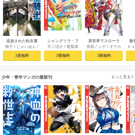
追放された転生重
シャングリラ・フ
異世界でスローラ
骸
猫子
/
じゃいあん
/
不二涼介
/
硬梨菜
長頼
/
シゲ
/
オウカ
Ｋ
騎士はゲーム知識
ロンティア（１）
イフを（願望） 1
異
武六甲理衣
で無双する（１）
～クソゲーハン
1冊無料
3冊無料
3冊無料
ター、神ゲーに挑
まんとす～
もっと見る
少年・青年マンガの最新刊