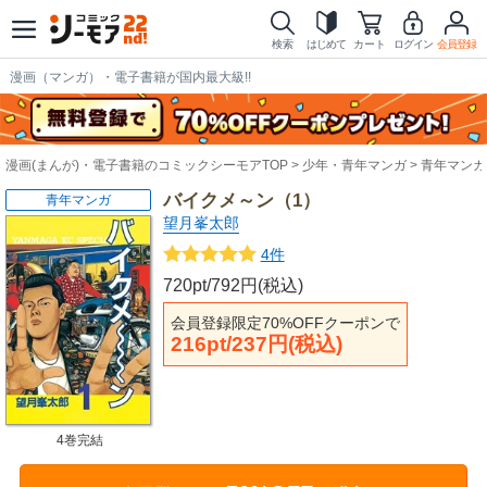
検索
はじめて
カート
ログイン
会員登録
漫画（マンガ）・電子書籍が国内最大級!!
漫画(まんが)・電子書籍のコミックシーモアTOP
少年・青年マンガ
青年マンガ
バイクメ～ン（1）
青年マンガ
望月峯太郎
4件
720pt/792円(税込)
会員登録限定70%OFFクーポンで
216pt/237円(税込)
4巻完結