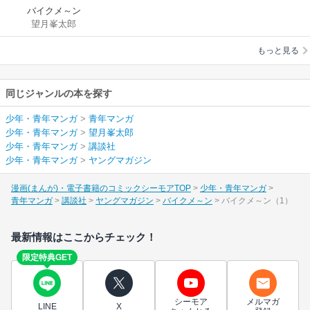
バイクメ～ン
望月峯太郎
もっと見る
同じジャンルの本を探す
少年・青年マンガ
>
青年マンガ
少年・青年マンガ
>
望月峯太郎
少年・青年マンガ
>
講談社
少年・青年マンガ
>
ヤングマガジン
漫画(まんが)・電子書籍のコミックシーモアTOP
少年・青年マンガ
青年マンガ
講談社
ヤングマガジン
バイクメ～ン
バイクメ～ン（1）
最新情報はここからチェック！
限定特典GET
シーモア
メルマガ
LINE
X