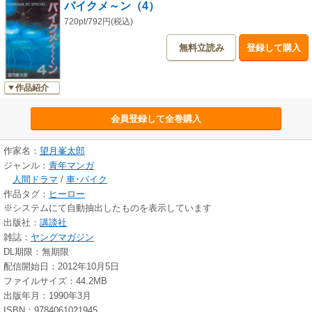
バイクメ～ン（4）
720pt/792円(税込)
無料立読み
登録して購入
作品紹介
会員登録して全巻購入
作家名：
望月峯太郎
ジャンル：
青年マンガ
人間ドラマ
/
車･バイク
作品タグ：
ヒーロー
※システムにて自動抽出したものを表示しています
出版社：
講談社
雑誌：
ヤングマガジン
DL期限：無期限
配信開始日：2012年10月5日
ファイルサイズ：44.2MB
出版年月：1990年3月
ISBN：9784061021945