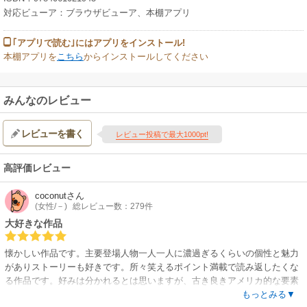
対応ビューア：ブラウザビューア、本棚アプリ
｢アプリで読む｣にはアプリをインストール!
本棚アプリを
こちら
からインストールしてください
みんなのレビュー
レビューを書く
レビュー投稿で最大1000pt!
高評価レビュー
coconut
さん
(女性/－)
総レビュー数：279件
大好きな作品
懐かしい作品です。主要登場人物一人一人に濃過ぎるくらいの個性と魅力
がありストーリーも好きです。所々笑えるポイント満載で読み返したくな
る作品です。好みは分かれるとは思いますが、古き良きアメリカ的な要素
あり、ご近所とのあれこれあり、毒のある笑いやファンタジー要素、友情
もっとみる▼