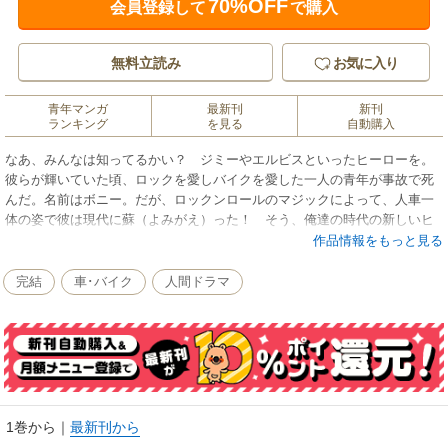
70%OFF
会員登録して
で購入
無料立読み
お気に入り
青年マンガ
最新刊
新刊
ランキング
を見る
自動購入
なあ、みんなは知ってるかい？ ジミーやエルビスといったヒーローを。
彼らが輝いていた頃、ロックを愛しバイクを愛した一人の青年が事故で死
んだ。名前はボニー。だが、ロックンロールのマジックによって、人車一
体の姿で彼は現代に蘇（よみがえ）った！ そう、俺達の時代の新しいヒ
ーローとして光り輝くために!!
作品情報をもっと見る
完結
車･バイク
人間ドラマ
1巻から
｜
最新刊から