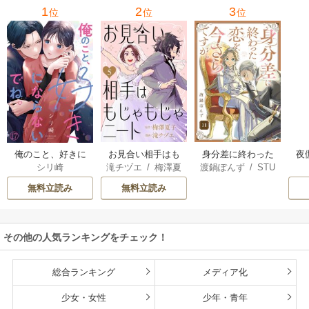
1
2
3
位
位
位
俺のこと、好きに
お見合い相手はも
身分差に終わった
夜
シリ崎
滝チヅエ
/
梅澤夏
渡鍋ぽんず
/
STU
ならないでね。
じゃもじゃニート
恋を、今さらです
は
子（エブリスタ）
DIO ZOON
が。
さ
無料立読み
無料立読み
その他の人気ランキングをチェック！
総合ランキング
メディア化
少女・女性
少年・青年