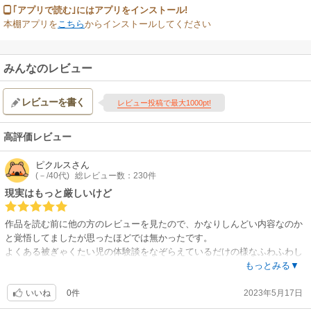
｢アプリで読む｣にはアプリをインストール!
本棚アプリを
こちら
からインストールしてください
みんなのレビュー
レビューを書く
レビュー投稿で最大1000pt!
高評価レビュー
ピクルス
さん
(－/40代)
総レビュー数：230件
現実はもっと厳しいけど
作品を読む前に他の方のレビューを見たので、かなりしんどい内容なのか
と覚悟してましたが思ったほどでは無かったです。
よくある被ぎゃくたい児の体験談をなぞらえているだけの様なふわふわし
た感じがしました。
もっとみる▼
被害児視点の様に描かれていますが、完全な第三者視点で描いた方がよか
0件
2023年5月17日
った気がします。
いいね
ただ、こういうことがあるという現実を啓発する為にはいい漫画だと思い