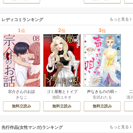
もっと見る
レディコミランキング
1
2
3
位
位
位
宗介さんのお話
ゴミ屋敷とトイプ
声なきものの唄～
きなこ
池田ユキオ
安武わたる
清
ードルと私
瀬戸内の女郎小屋
は
さ
～（分冊版）
無料立読み
無料立読み
無料立読み
もっと見る
先行作品(女性マンガ)ランキング