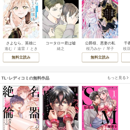
さよなら、英雄に
コータロー君は嘘
公爵様、悪妻の私
千
進む
/
遠雷
/
とき
緒之
桜乃みか
/
琴子
枝
なった旦那様 ～
つき【タテヨミ】
はもう放っておい
国
間
AK
ただ祈るだけの役
てください
皇
無料立読み
無料立読み
立たずな妻のはず
溺
でしたが……～
もっと見る
TL･レディコミの無料作品