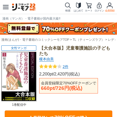
検索
はじめて
カート
ログイン
会員登録
漫画（マンガ）・電子書籍が国内最大級!!
漫画(まんが)・電子書籍のコミックシーモアTOP
TL（ティーンズラブ）
レデ
【大合本版】児童養護施設の子ども
女性マンガ
たち
榎本由美
2件
2,200pt/2,420円(税込)
会員登録限定70%OFFクーポンで
660pt/726円(税込)
1巻配信中