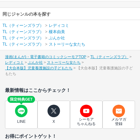
同じジャンルの本を探す
TL（ティーンズラブ）
>
レディコミ
TL（ティーンズラブ）
>
榎本由美
TL（ティーンズラブ）
>
ぶんか社
TL（ティーンズラブ）
>
ストーリーな女たち
漫画(まんが)・電子書籍のコミックシーモアTOP
TL（ティーンズラブ）
レディコミ
ぶんか社
ストーリーな女たち
【大合本版】児童養護施設の子どもたち
【大合本版】児童養護施設の子ど
もたち
最新情報はここからチェック！
限定特典GET
シーモア
メルマガ
LINE
X
ちゃんねる
登録
お得にポイントゲット！