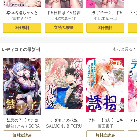
幸薄名器ちゃんと
ドS社長はドM秘書
【ラブチーク】ドS
い
室井ミヤコ
小此木葉っぱ
小此木葉っぱ
絶倫エリートくん
をいじめたい～オ
社長はドM秘書をい
さ
むさぼりエッチが
フィスでぬれとろ
じめたい～オフィ
ラ
3冊無料
立読み増量
3冊無料
甘すぎる（分冊
玩具レビュー～ 1
スでぬれとろ玩具
せの
版） 【第1話】
【電子限定漫画付
レビュー～ act.1
sod
き】
もっと見る
レディコミの最新刊
ケダモノの花嫁
禁忌の子【タテヨ
誘拐｜【読切】 1巻
テ
SALMON
/
BITORU
仙崎ひとみ
/
SORA
藤田素子
［完全版］【タテ
ミ】 120巻
/
REDICE STUDIO
JIMA
ヨミ】 72巻
無料立読み
無料立読み