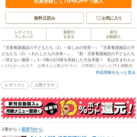
70%OFF
会員登録して
で購入
無料立読み
お気に入り
レディコミ
最新刊
新刊
ランキング
を見る
自動購入
『児童養護施設の子どもたち（1）～哀しみの現実～』『児童養護施設の子
どもたち（2）～わたしたちの未来～』、『新・児童養護施設の子どもたち
～消えない傷痕～』1～2巻の計4巻を収録した大合本版！ 私は生まれちゃ
いけなかったの？ お母さんは私がキライ。小学校に上がった日も御馳走
どころかごはんも出ずに、流しの生ごみをそっと口に入れた。身体を縛ら
作品情報をもっと見る
れ口をガムテープでふさがれた恵子ちゃんが生きるために必死にできたこ
とは、母が縛り忘れた足で窓を突き破り外の世界に出ることだけだった
レディコミ
人間ドラマ
――。与えられるべき愛情をもらえない子供たちが、地獄のような日々を
送りながらも自分で生きていく希望を見出す。「児童虐待」をテーマにし
た社会派コミック。
1巻から
｜
最新刊から