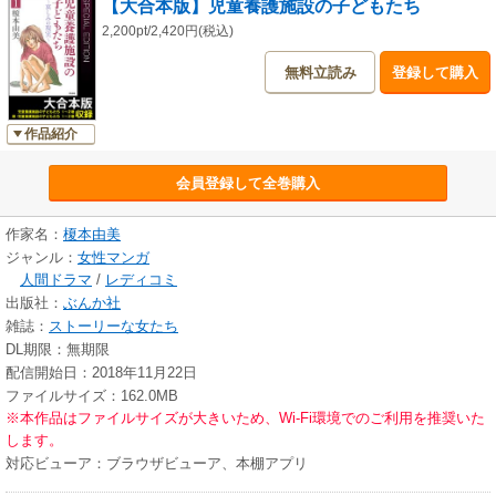
【大合本版】児童養護施設の子どもたち
2,200pt/2,420円(税込)
無料立読み
登録して購入
作品紹介
会員登録して全巻購入
作家名：
榎本由美
ジャンル：
女性マンガ
人間ドラマ
/
レディコミ
出版社：
ぶんか社
雑誌：
ストーリーな女たち
DL期限：無期限
配信開始日：2018年11月22日
ファイルサイズ：162.0MB
※本作品はファイルサイズが大きいため、Wi-Fi環境でのご利用を推奨いた
します。
対応ビューア：ブラウザビューア、本棚アプリ