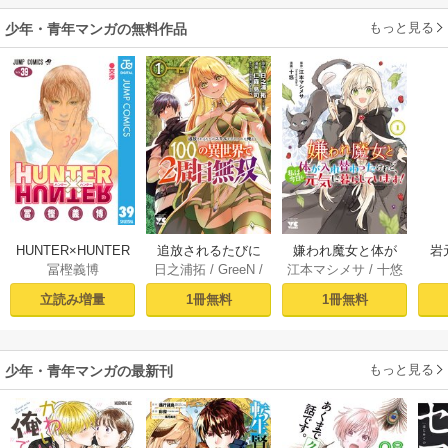
もっと見る
少年・青年マンガの無料作品
HUNTER×HUNTER
追放されるたびに
嫌われ魔女と体が
岩
冨樫義博
日之浦拓
/
GreeN
/
江本マシメサ
/
十悠
モノクロ版 39
スキルを手に入れ
入れ替わったけれ
仁森島司
た俺が、100の異世
ど、私は今日も元
立読み増量
1冊無料
1冊無料
界で2周目無双【電
気に暮らしていま
子単行本】 1
す！【電子単行
本】 1
もっと見る
少年・青年マンガの最新刊