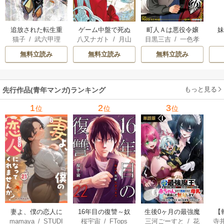
追放された転生重
ゲーム中盤で死ぬ
町人Ａは悪役令嬢
猫子
/
武六甲理
八又ナガト
/
月山
目黒三吉
/
一色孝
騎士はゲーム知識
悪役貴族に転生し
をどうしても救い
衣
/
じゃいあん
可也
太郎
/
Parum
で無双する
たので、外れスキ
たい ～どぶと空
無料立読み
無料立読み
無料立読み
ル【テイム】を駆
と氷の姫君～
使して最強を目指
してみた
もっと見る
先行作品(青年マンガ)ランキング
1
2
3
位
位
位
妻よ、僕の恋人に
16年目の復讐～奴
生後0ヶ月の最強魔
【
mamaya
/
STUDI
桜宇宙
/
FTops
三河ごーすと
/
花
寺
なってくれません
らを地獄に送るま
王 食べるだけ強
解