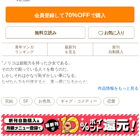
70%OFF
会員登録して
で購入
無料立読み
お気に入り
青年マンガ
最新刊
新刊
ランキング
を見る
自動購入
"ノリコは超能力を持った少女である。
その力で困っている人々を救うのだ。
しかしそれはかなり恥ずかしい事になる。
なぜなら力を行使すると、素っ裸になるからだ。
…これはそんなエスパー少女の愛と苦悩の物語なのだ。"
作品情報をもっと見る
完結
SF
お色気
ギャグ・コメディー
恋愛