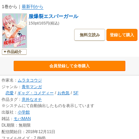
1巻から
｜
最新刊から
服爆裂エスパーガール
150pt/165円(税込)
無料立読み
登録して購入
作品紹介
会員登録して全巻購入
作家名：
ムラタコウジ
ジャンル：
青年マンガ
恋愛
/
ギャグ・コメディー
/
お色気
/
SF
作品タグ：
意外なオチ
※システムにて自動抽出したものを表示しています
出版社：
小学館
雑誌：
モバMAN
DL期限：無期限
配信開始日：2018年12月11日
ファイルサイズ：7.8MB