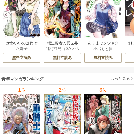
かわいいのは俺で
転生賢者の異世界
あくまでクジャク
はじ
八寿子
進行諸島（GAノベ
小出もと貴
ある 4巻
ライフ～第二の職
の話です。 8巻
ル／SBクリエイテ
業を得て、世界最
無料立読み
無料立読み
無料立読み
ィブ刊）
/
彭傑（Fr
強になりました～ 3
iendly Land）
/
風
3巻
花風花
もっと見る
青年マンガランキング
1
2
3
位
位
位