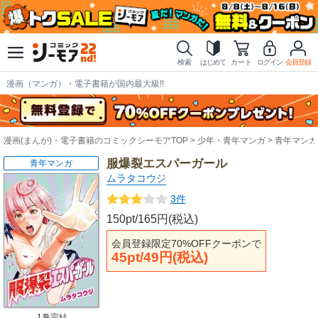
検索
はじめて
カート
ログイン
会員登録
漫画（マンガ）・電子書籍が国内最大級!!
漫画(まんが)・電子書籍のコミックシーモアTOP
少年・青年マンガ
青年マンガ
服爆裂エスパーガール
青年マンガ
ムラタコウジ
3件
150pt/165円(税込)
会員登録限定70%OFFクーポンで
45pt/49円(税込)
1巻完結