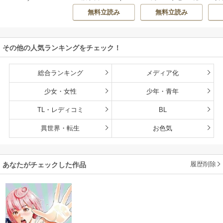
O ZOON
房雪
/
マップ
か？
で
くなるチート能力
無料立読み
無料立読み
持ち転生者だけど
赤ちゃんなので英
雄たちの母乳で成
その他の人気ランキングをチェック！
長して無双します
総合ランキング
メディア化
少女・女性
少年・青年
TL・レディコミ
BL
異世界・転生
お色気
履歴削除
あなたがチェックした作品