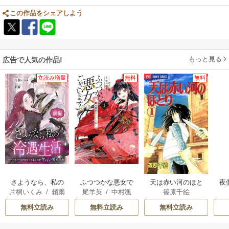
この作品をシェアしよう
もっと見る
広告で人気の作品!
立読み増量
無料
無料
さようなら、私の
ふつつかな悪女で
天は赤い河のほと
夜
片桐いくみ
/
頼爾
尾羊英
/
中村颯
篠原千絵
冷遇生活 ～パーテ
はございますが ～
り
は
希
/
ゆき哉
ィーで声をかけて
雛宮蝶鼠とりかえ
無料立読み
無料立読み
無料立読み
きたのがヤバい男
伝～
だった件